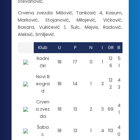
Stevanović.
Crvena zvezda: Mišović, Tankosić 4, Kasum,
Marković, Stojanović, Milojević, Vićković,
Basara, Vukićević 1, Šulc, Mejvis, Radović,
Aleksić, Smiljević.
Klub
U
P
N
I
GR
B
Radni
12
5
18
17
0
1
čki
6
1
Novi B
12
4
eogra
18
14
1
3
2
3
d
Crven
4
a zvez
18
13
2
3
69
1
da
Šaba
4
18
13
1
4
113
c
0