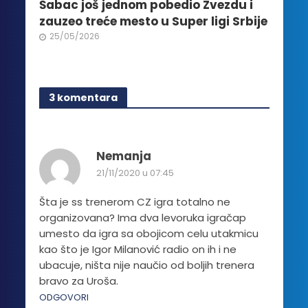
Šabac još jednom pobedio Zvezdu i
zauzeo treće mesto u Super ligi Srbije
25/05/2026
3 komentara
Nemanja
21/11/2020 u 07:45
Šta je ss trenerom CZ igra totalno ne
organizovana? Ima dva levoruka igračap
umesto da igra sa obojicom celu utakmicu
kao što je Igor Milanović radio on ih i ne
ubacuje, ništa nije naučio od boljih trenera
bravo za Uroša.
ODGOVORI