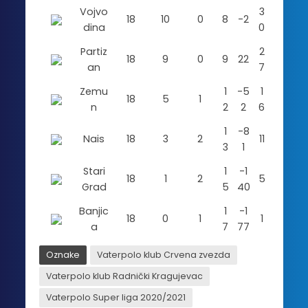
Vojvo
3
18
10
0
8
-2
dina
0
Partiz
2
18
9
0
9
22
an
7
Zemu
1
-5
1
18
5
1
n
2
2
6
1
-8
Nais
18
3
2
11
3
1
Stari
1
-1
18
1
2
5
Grad
5
40
Banjic
1
-1
18
0
1
1
a
7
77
Oznake
Vaterpolo klub Crvena zvezda
Vaterpolo klub Radnički Kragujevac
Vaterpolo Super liga 2020/2021