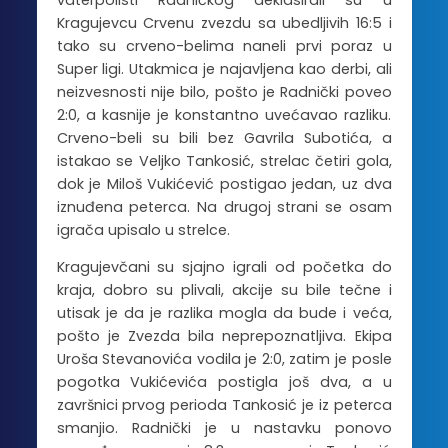
vaterpolisti Radničkog deklasirali su u
Kragujevcu Crvenu zvezdu sa ubedljivih 16:5 i
tako su crveno-belima naneli prvi poraz u
Super ligi. Utakmica je najavljena kao derbi, ali
neizvesnosti nije bilo, pošto je Radnički poveo
2:0, a kasnije je konstantno uvećavao razliku.
Crveno-beli su bili bez Gavrila Subotića, a
istakao se Veljko Tankosić, strelac četiri gola,
dok je Miloš Vukićević postigao jedan, uz dva
iznuđena peterca. Na drugoj strani se osam
igrača upisalo u strelce.
Kragujevčani su sjajno igrali od početka do
kraja, dobro su plivali, akcije su bile tečne i
utisak je da je razlika mogla da bude i veća,
pošto je Zvezda bila neprepoznatljiva. Ekipa
Uroša Stevanovića vodila je 2:0, zatim je posle
pogotka Vukićevića postigla još dva, a u
završnici prvog perioda Tankosić je iz peterca
smanjio. Radnički je u nastavku ponovo