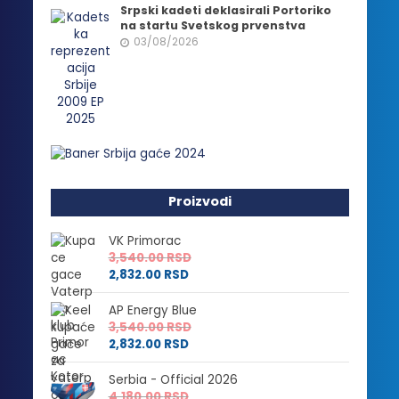
Srpski kadeti deklasirali Portoriko
na startu Svetskog prvenstva
03/08/2026
Proizvodi
VK Primorac
3,540.00
RSD
2,832.00
RSD
AP Energy Blue
3,540.00
RSD
2,832.00
RSD
Serbia - Official 2026
4,180.00
RSD