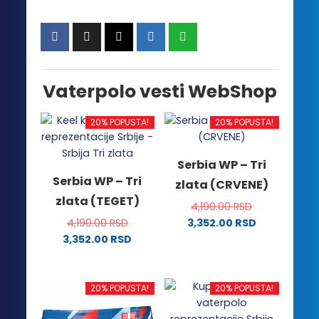
Vaterpolo vesti WebShop
20% POPUSTA!
20% POPUSTA!
Serbia WP – Tri
Serbia WP – Tri
zlata (CRVENE)
zlata (TEGET)
4,190.00
RSD
4,190.00
RSD
3,352.00
RSD
Ovaj
3,352.00
RSD
Ovaj
proizvod
proizvod
ima
ima
više
20% POPUSTA!
20% POPUSTA!
više
varijanti.