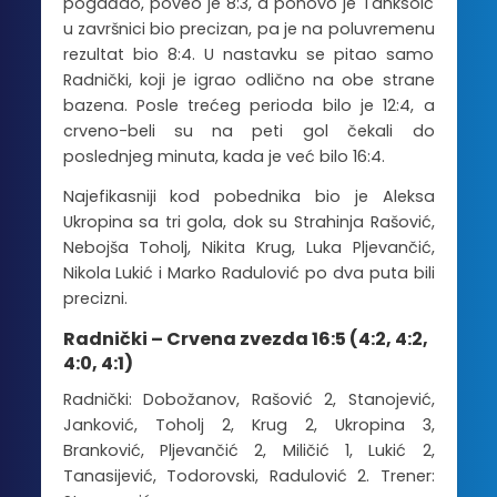
pogađao, poveo je 8:3, a ponovo je Tanksoić
u završnici bio precizan, pa je na poluvremenu
rezultat bio 8:4. U nastavku se pitao samo
Radnički, koji je igrao odlično na obe strane
bazena. Posle trećeg perioda bilo je 12:4, a
crveno-beli su na peti gol čekali do
poslednjeg minuta, kada je već bilo 16:4.
Najefikasniji kod pobednika bio je Aleksa
Ukropina sa tri gola, dok su Strahinja Rašović,
Nebojša Toholj, Nikita Krug, Luka Pljevančić,
Nikola Lukić i Marko Radulović po dva puta bili
precizni.
Radnički – Crvena zvezda 16:5 (4:2, 4:2,
4:0, 4:1)
Radnički: Dobožanov, Rašović 2, Stanojević,
Janković, Toholj 2, Krug 2, Ukropina 3,
Branković, Pljevančić 2, Miličić 1, Lukić 2,
Tanasijević, Todorovski, Radulović 2. Trener: