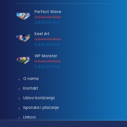
Perfect Wave
3,540.00
RSD
2,832.00
RSD
Keel Art
3,540.00
RSD
2,832.00
RSD
WP Monster
3,540.00
RSD
2,832.00
RSD
O nama
Kontakt
Uslovi korišćenja
Isporuka i plaćanje
Linkovi
Moj nalog