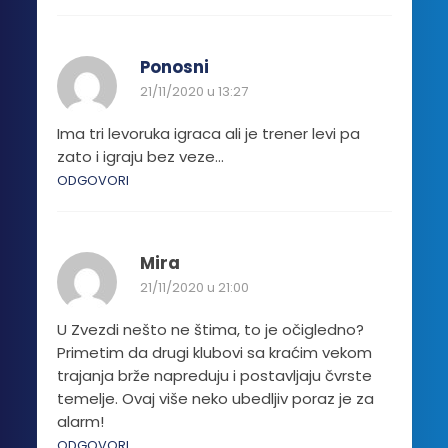
Ponosni
21/11/2020 u 13:27
Ima tri levoruka igraca ali je trener levi pa
zato i igraju bez veze…
ODGOVORI
Mira
21/11/2020 u 21:00
U Zvezdi nešto ne štima, to je očigledno?
Primetim da drugi klubovi sa kraćim vekom
trajanja brže napreduju i postavljaju čvrste
temelje. Ovaj više neko ubedljiv poraz je za
alarm!
ODGOVORI