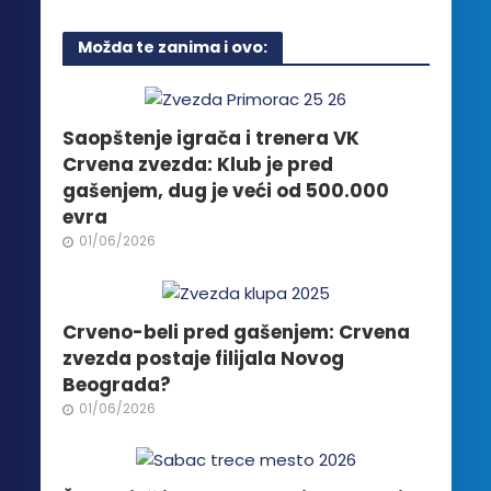
ima
više
Možda te zanima i ovo:
varijanti.
Opcije
mogu
biti
Saopštenje igrača i trenera VK
izabrane
Crvena zvezda: Klub je pred
na
gašenjem, dug je veći od 500.000
stranici
evra
proizvoda.
01/06/2026
Crveno-beli pred gašenjem: Crvena
zvezda postaje filijala Novog
Beograda?
01/06/2026