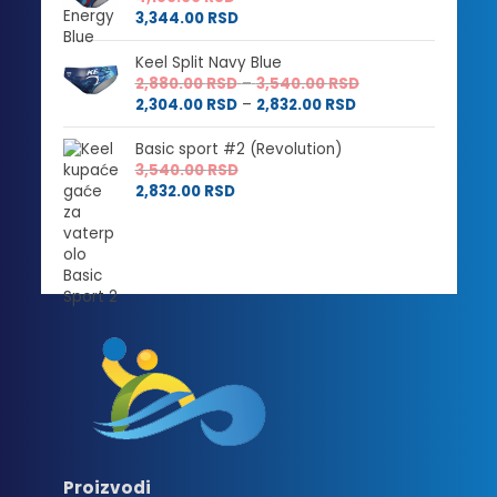
3,344.00
RSD
Keel Split Navy Blue
Raspon
2,880.00
RSD
–
3,540.00
RSD
Raspon
cena:
2,304.00
RSD
–
2,832.00
RSD
cena:
od
od
2,880.00 RSD
Basic sport #2 (Revolution)
2,304.00 RSD
do
3,540.00
RSD
do
3,540.00 RSD
2,832.00
RSD
2,832.00 RSD
Proizvodi