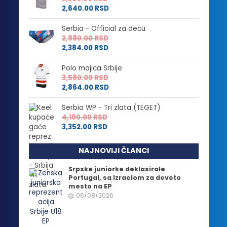
2,640.00
RSD
Serbia - Official za decu
2,980.00
RSD
2,384.00
RSD
Polo majica Srbije
3,580.00
RSD
2,864.00
RSD
Serbia WP - Tri zlata (TEGET)
4,190.00
RSD
3,352.00
RSD
NAJNOVIJI ČLANCI
Srpske juniorke deklasirale
Portugal, sa Izraelom za deveto
mesto na EP
06/08/2026