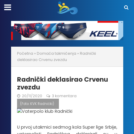
Početna
»
Domaća takmičenja
»
Radnički
deklasirao Crvenu zvezdu
Radnički deklasirao Crvenu
zvezdu
20/11/2020
3 komentara
(Foto: KVK Radnički)
U prvoj utakmici sedmog kola Super lige Srbije,