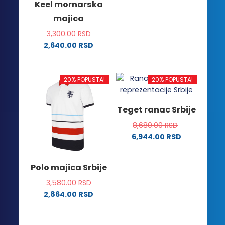
Keel mornarska
ima
stranici
majica
više
proizvoda.
varijanti.
3,300.00
RSD
Opcije
2,640.00
RSD
mogu
Ovaj
biti
proizvod
izabrane
ima
20% POPUSTA!
20% POPUSTA!
na
više
stranici
varijanti.
Teget ranac Srbije
proizvoda.
Opcije
8,680.00
RSD
mogu
6,944.00
RSD
biti
izabrane
na
Polo majica Srbije
stranici
3,580.00
RSD
proizvoda.
2,864.00
RSD
Ovaj
proizvod