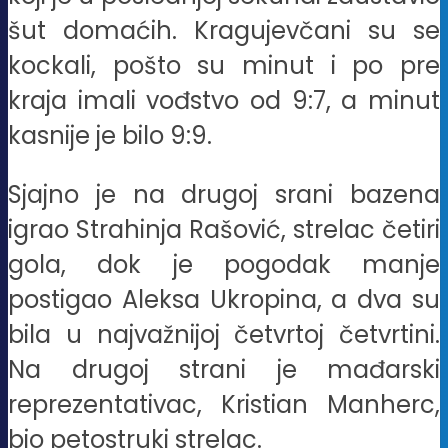
šut domaćih. Kragujevčani su se
kockali, pošto su minut i po pre
kraja imali vođstvo od 9:7, a minut
kasnije je bilo 9:9.
Sjajno je na drugoj srani bazena
igrao Strahinja Rašović, strelac četiri
gola, dok je pogodak manje
postigao Aleksa Ukropina, a dva su
bila u najvažnijoj četvrtoj četvrtini.
Na drugoj strani je mađarski
reprezentativac, Kristian Manherc,
bio petostruki strelac.