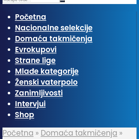
Početna
Nacionalne selekcije
Domaća takmičenja
Evrokupovi
Strane lige
Mlađe kategorije
Ženski vaterpolo
Zanimljivosti
Intervjui
Shop
Početna
»
Domaća takmičenja
»