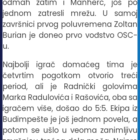
odmah zatim i Manherc, još po
jednom zatresli mrežu. U samoj
završnici prvog poluvremena Zoltan
Burian je doneo prvo vođstvo OSC-
u.
Najbolji igrač domaćeg tima je
četvrtim pogotkom otvorio treći
period, ali je Radnički golovima
Marka Radulovića i Rašovića, oba sa
igračem više, došao do 5:5. Ekipa iz
Budimpešte je još jednom povela, a
potom se ušlo u veoma zanimljivu