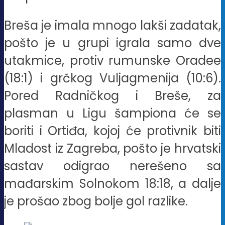
Breša je imala mnogo lakši zadatak,
pošto je u grupi igrala samo dve
utakmice, protiv rumunske Oradee
(18:1) i grčkog Vuljagmenija (10:6).
Pored Radničkog i Breše, za
plasman u Ligu šampiona će se
boriti i Ortiđa, kojoj će protivnik biti
Mladost iz Zagreba, pošto je hrvatski
sastav odigrao nerešeno sa
mađarskim Solnokom 18:18, a dalje
je prošao zbog bolje gol razlike.