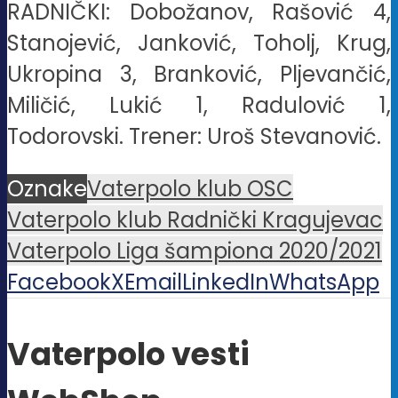
RADNIČKI: Dobožanov, Rašović 4,
Stanojević, Janković, Toholj, Krug,
Ukropina 3, Branković, Pljevančić,
Miličić, Lukić 1, Radulović 1,
Todorovski. Trener: Uroš Stevanović.
Oznake
Vaterpolo klub OSC
Vaterpolo klub Radnički Kragujevac
Vaterpolo Liga šampiona 2020/2021
Facebook
X
Email
LinkedIn
WhatsApp
Vaterpolo vesti