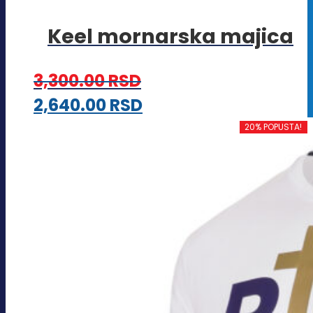
Keel mornarska majica
3,300.00
RSD
Ovaj
2,640.00
RSD
proizvod
20% POPUSTA!
ima
više
varijanti.
Opcije
mogu
biti
izabrane