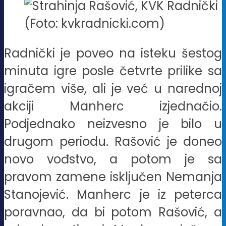
(Foto: kvkradnicki.com)
Radnički je poveo na isteku šestog
minuta igre posle četvrte prilike sa
igračem više, ali je već u narednoj
akciji Manherc izjednačio.
Podjednako neizvesno je bilo u
drugom periodu. Rašović je doneo
novo vođstvo, a potom je sa
pravom zamene isključen Nemanja
Stanojević. Manherc je iz peterca
poravnao, da bi potom Rašović, a