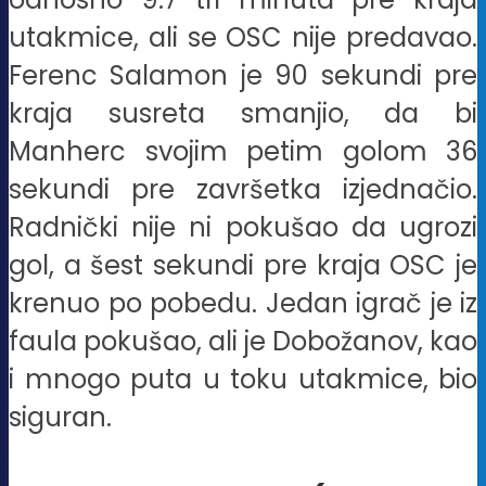
utakmice, ali se OSC nije predavao.
Ferenc Salamon je 90 sekundi pre
kraja susreta smanjio, da bi
Manherc svojim petim golom 36
sekundi pre završetka izjednačio.
Radnički nije ni pokušao da ugrozi
gol, a šest sekundi pre kraja OSC je
krenuo po pobedu. Jedan igrač je iz
faula pokušao, ali je Dobožanov, kao
i mnogo puta u toku utakmice, bio
siguran.