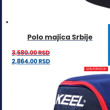
Polo majica Srbije
3,580.00
RSD
Ovaj
2,864.00
RSD
proizvod
20% POPUSTA!
ima
više
varijanti.
Opcije