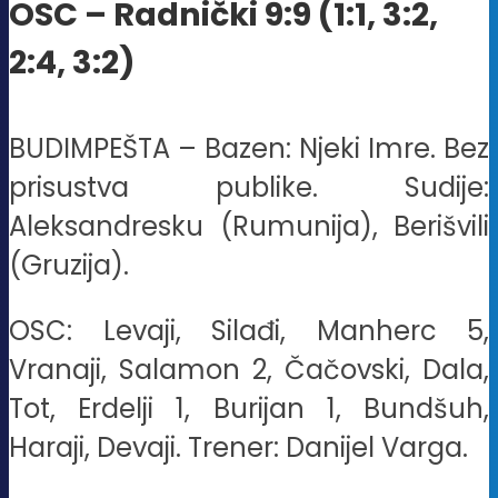
OSC – Radnički 9:9 (1:1, 3:2,
2:4, 3:2)
BUDIMPEŠTA – Bazen: Njeki Imre. Bez
prisustva publike. Sudije:
Aleksandresku (Rumunija), Berišvili
(Gruzija).
OSC: Levaji, Silađi, Manherc 5,
Vranaji, Salamon 2, Čačovski, Dala,
Tot, Erdelji 1, Burijan 1, Bundšuh,
Haraji, Devaji. Trener: Danijel Varga.