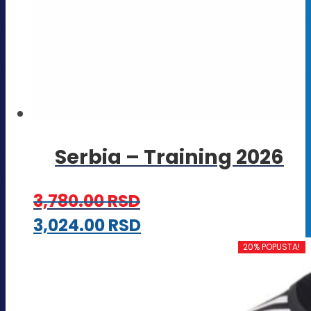
Serbia – Training 2026
3,780.00
RSD
Ovaj
3,024.00
RSD
proizvod
20% POPUSTA!
ima
više