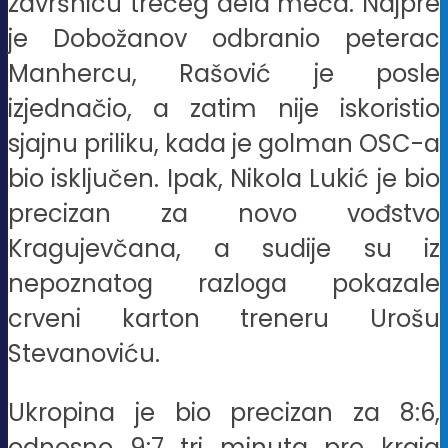
završnicu trećeg dela meča. Najpre
je Dobožanov odbranio peterac
Manhercu, Rašović je posle
izjednačio, a zatim nije iskoristio
sjajnu priliku, kada je golman OSC-a
bio isključen. Ipak, Nikola Lukić je bio
precizan za novo vođstvo
Kragujevčana, a sudije su iz
nepoznatog razloga pokazale
crveni karton treneru Urošu
Stevanoviću.
Ukropina je bio precizan za 8:6,
odnosno 9:7 tri minuta pre kraja