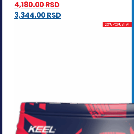
4,180.00
RSD
Ovaj
3,344.00
RSD
proizvod
20% POPUSTA!
ima
više
varijanti.
Opcije
mogu
biti
izabrane
na
stranici
proizvoda.