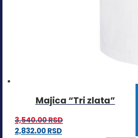
Majica “Tri zlata”
3,540.00
RSD
Ovaj
2,832.00
RSD