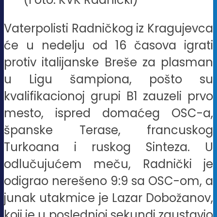
Vaterpolisti Radničkog iz Kragujevca
će u nedelju od 16 časova igrati
protiv italijanske Breše za plasman
u Ligu šampiona, pošto su
kvalifikacionoj grupi B1 zauzeli prvo
mesto, ispred domaćeg OSC-a,
španske Terase, francuskog
Turkoana i ruskog Sinteza. U
odlučujućem meču, Radnički je
odigrao nerešeno 9:9 sa OSC-om, a
junak utakmice je Lazar Dobožanov,
koji je u poslednjoj sekundi zaustavio