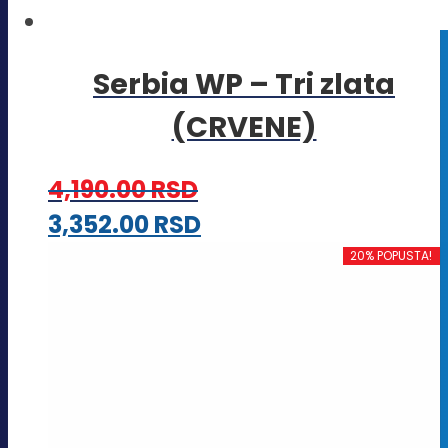
Serbia WP – Tri zlata
(CRVENE)
4,190.00
RSD
Ovaj
3,352.00
RSD
proizvod
20% POPUSTA!
ima
više
varijanti.
Opcije
mogu