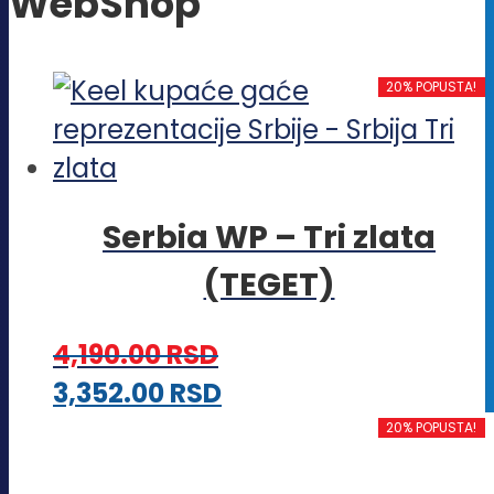
WebShop
20% POPUSTA!
Serbia WP – Tri zlata
(TEGET)
4,190.00
RSD
Ovaj
3,352.00
RSD
proizvod
20% POPUSTA!
ima