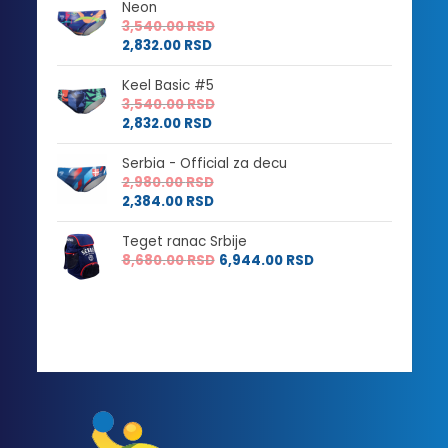
Neon
3,540.00
RSD
2,832.00
RSD
Keel Basic #5
3,540.00
RSD
2,832.00
RSD
Serbia - Official za decu
2,980.00
RSD
2,384.00
RSD
Teget ranac Srbije
8,680.00
RSD
6,944.00
RSD