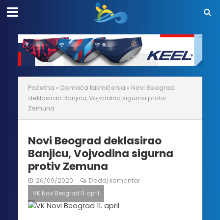
Početna
»
Domaća takmičenja
»
Novi Beograd
deklasirao Banjicu, Vojvodina sigurna protiv
Zemuna
Novi Beograd deklasirao
Banjicu, Vojvodina sigurna
protiv Zemuna
26/09/2020
Dodaj komentar
VK Novi Beograd 11. april