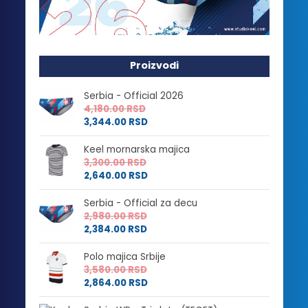
Proizvodi
Serbia - Official 2026
4,180.00
RSD
3,344.00
RSD
Keel mornarska majica
3,300.00
RSD
2,640.00
RSD
Serbia - Official za decu
2,980.00
RSD
2,384.00
RSD
Polo majica Srbije
3,580.00
RSD
2,864.00
RSD