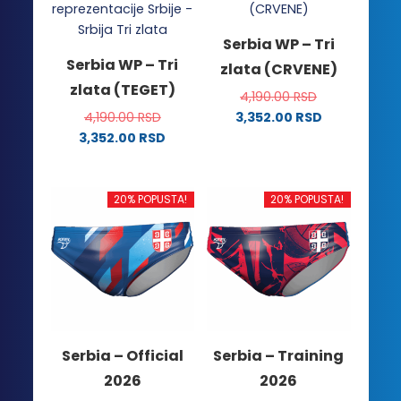
Serbia WP – Tri
Serbia WP – Tri
zlata (CRVENE)
zlata (TEGET)
4,190.00
RSD
4,190.00
RSD
3,352.00
RSD
Ovaj
3,352.00
RSD
Ovaj
proizvod
proizvod
ima
ima
više
20% POPUSTA!
20% POPUSTA!
više
varijanti.
varijanti.
Opcije
Opcije
mogu
mogu
biti
biti
izabrane
izabrane
na
na
stranici
Serbia – Official
Serbia – Training
stranici
proizvoda.
2026
2026
proizvoda.