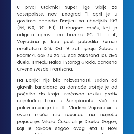
U prvoj utakmici Super lige Srbije za
vaterpoliste, Novi Beograd 11. april je u
gostima pobedio Banjicu sa ubedljivih 19:2
(5:1, 6:0, 3:0, 5:1). U drugom meču, koji je
odigran upravo na bazenu SC “11 .april”,
Vojvodina je kao gost pobedila Zemun
rezultatom 13:8. Od 19 sati igraju Šabac i
Radnički, dok su za 20 sati zakazana još dva
duela, između Naisa i Starog Grada, odnosno
Crvene zvezde i Partizana.
Na Banjici nije bilo neizvesnosti. Jedan od
glavnih kandidata za domaće trofeje je od
početka do kraja uvećavao razliku protiv
najmlađeg tima u Šampionatu. Već na
poluvremenu je bilo 11:1. Vladimir Vujasinović u
ovom meču nije računao na najveće
pojačanje, Miloša Ćuka, ali je Draško Gogov,
koji je takođe stigao ovog leta u Novi