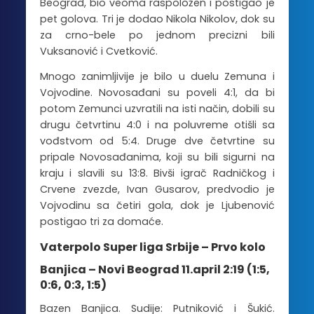
Beograd, bio veoma raspoložen i postigao je
pet golova. Tri je dodao Nikola Nikolov, dok su
za crno-bele po jednom precizni bili
Vuksanović i Cvetković.
Mnogo zanimljivije je bilo u duelu Zemuna i
Vojvodine. Novosađani su poveli 4:1, da bi
potom Zemunci uzvratili na isti način, dobili su
drugu četvrtinu 4:0 i na poluvreme otišli sa
vođstvom od 5:4. Druge dve četvrtine su
pripale Novosađanima, koji su bili sigurni na
kraju i slavili su 13:8. Bivši igrač Radničkog i
Crvene zvezde, Ivan Gusarov, predvodio je
Vojvodinu sa četiri gola, dok je Ljubenović
postigao tri za domaće.
Vaterpolo Super liga Srbije – Prvo kolo
Banjica – Novi Beograd 11.april 2:19 (1:5,
0:6, 0:3, 1:5)
Bazen Banjica. Sudije: Putniković i Šukić.