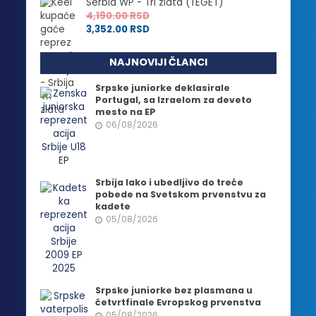
Serbia WP - Tri zlata (TEGET)
4,190.00
RSD
3,352.00
RSD
NAJNOVIJI ČLANCI
Srpske juniorke deklasirale
Portugal, sa Izraelom za deveto
mesto na EP
06/08/2026
Srbija lako i ubedljivo do treće
pobede na Svetskom prvenstvu za
kadete
05/08/2026
Srpske juniorke bez plasmana u
četvrtfinale Evropskog prvenstva
05/08/2026