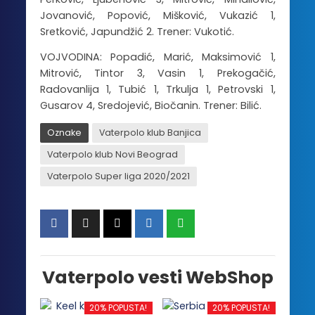
Jovanović, Popović, Mišković, Vukazić 1,
Sretković, Japundžić 2. Trener: Vukotić.
VOJVODINA: Popadić, Marić, Maksimović 1,
Mitrović, Tintor 3, Vasin 1, Prekogačić,
Radovanlija 1, Tubić 1, Trkulja 1, Petrovski 1,
Gusarov 4, Sredojević, Biočanin. Trener: Bilić.
Oznake
Vaterpolo klub Banjica
Vaterpolo klub Novi Beograd
Vaterpolo Super liga 2020/2021
Vaterpolo vesti WebShop
20% POPUSTA!
20% POPUSTA!