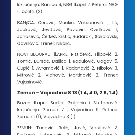
Isključenja: Banjica 9, NBG 11.april 2. Peterci: NBG
11. april 2 (2).
BANjICA: Cerović, Mušikić, Vuksanović 1, Ilić,
Jauković, Jevđović, Pavlović, Cvetković 1,
Janošević, Čerkez, Krstić, Budarak , Sokolovski,
Gavrilović. Trener: Nikolić.
NOVI BEOGRAD 11.APRIL: Rističević, Filipović 2,
Tomić, Bursać, Bašica 1, Radulović, Gogov 5,
Čupić 1, Avramović 1, Radanović 2, Nikolov 3,
Mitrović 2, Vlahović, Martinović 2. Trener:
Vujasinović.
Zemun – Vojvodina 8:13 (1:4, 4:0, 2:5, 1:4)
Bazen 11.april. Sudije: Golijanin i Stefanović.
Isključenja: Zemun 7 , Vojvodina 9. Peterci:
Zemun 1 (1), Vojvodina 3 (1)
ZEMUN: Tanović, Relić, Jović, Vasiljević 2,
Perković, Ljubenović 3, Mitrović, Mihailović,