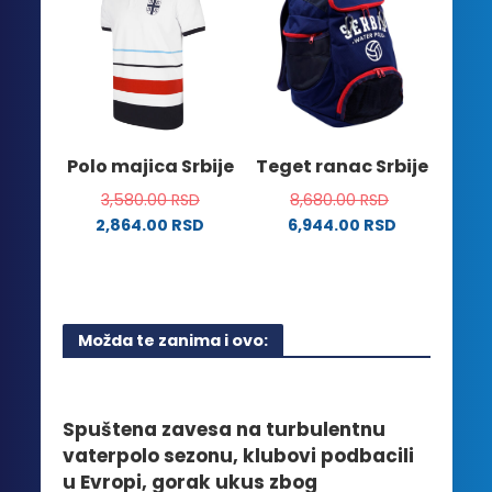
Opcije
varijanti.
mogu
Opcije
biti
mogu
izabrane
biti
na
izabrane
stranici
na
Polo majica Srbije
Teget ranac Srbije
proizvoda.
stranici
3,580.00
RSD
8,680.00
RSD
proizvoda.
2,864.00
RSD
6,944.00
RSD
Ovaj
proizvod
ima
više
Možda te zanima i ovo:
varijanti.
Opcije
mogu
biti
Spuštena zavesa na turbulentnu
izabrane
vaterpolo sezonu, klubovi podbacili
na
u Evropi, gorak ukus zbog