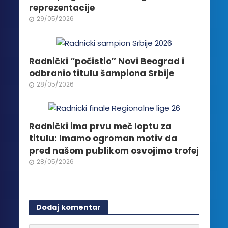
stranici
reprezentacije
proizvoda.
29/05/2026
Radnički “počistio” Novi Beograd i
odbranio titulu šampiona Srbije
28/05/2026
Radnički ima prvu meč loptu za
titulu: Imamo ogroman motiv da
pred našom publikom osvojimo trofej
28/05/2026
Dodaj komentar