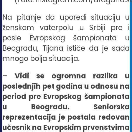
Na pitanje da uporedi situaciju u
ženskom vaterpolu u Srbiji pre i
posle Evropskog šampionata u
Beogradu, Tijana ističe da je sada
mnogo bolja situacija.
–
Vidi se ogromna razlika u
poslednjih pet godina u odnosu na
period pre Evropskog šampionata
u Beogradu. Seniorska
reprezentacija je postala redovan
učesnik na Evropskim prvenstvima