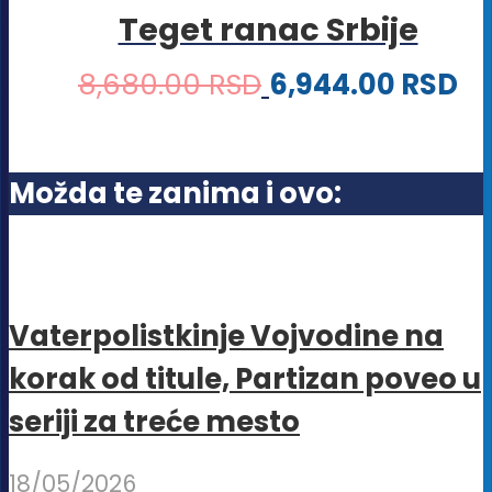
proizvoda.
Teget ranac Srbije
varijanti.
Opcije
8,680.00
RSD
6,944.00
RSD
mogu
biti
izabrane
Možda te zanima i ovo:
na
stranici
proizvoda.
Vaterpolistkinje Vojvodine na
korak od titule, Partizan poveo u
seriji za treće mesto
18/05/2026