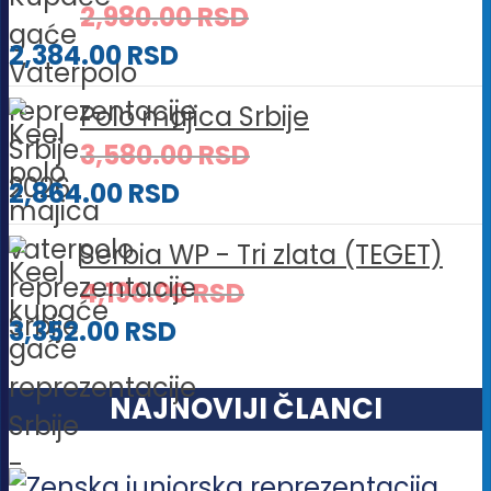
2,980.00
RSD
2,384.00
RSD
Polo majica Srbije
3,580.00
RSD
2,864.00
RSD
Serbia WP - Tri zlata (TEGET)
4,190.00
RSD
3,352.00
RSD
NAJNOVIJI ČLANCI