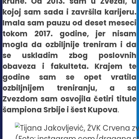
krune. Od 2013. sam u Zvezdi, u
kojoj sam sada i završila karijeru.
Imala sam pauzu od deset meseci
tokom 2017. godine, jer nisam
mogla da ozbiljnije treniram i da
se uskladim zbog poslovnih
obaveza i fakulteta. Krajem te
godine sam se opet vratila
ozbiljnijem treniranju, a sa
Zvezdom sam osvojila četiri titule
šampiona Srbije i šest Kupova
.
(Foto: instagram.com/dragana.st