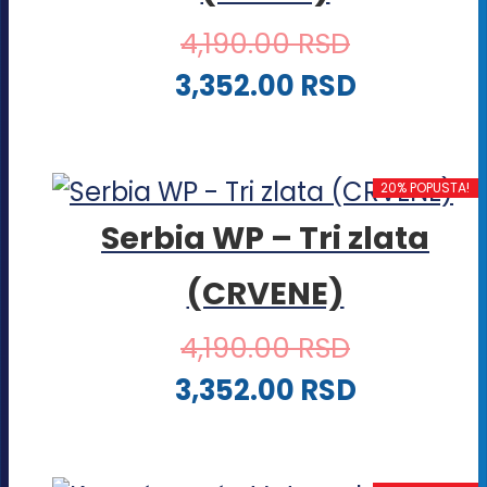
4,190.00
RSD
3,352.00
RSD
Ovaj
proizvod
20% POPUSTA!
ima
Serbia WP – Tri zlata
više
varijanti.
(CRVENE)
Opcije
4,190.00
RSD
mogu
3,352.00
RSD
biti
izabrane
Ovaj
na
proizvod