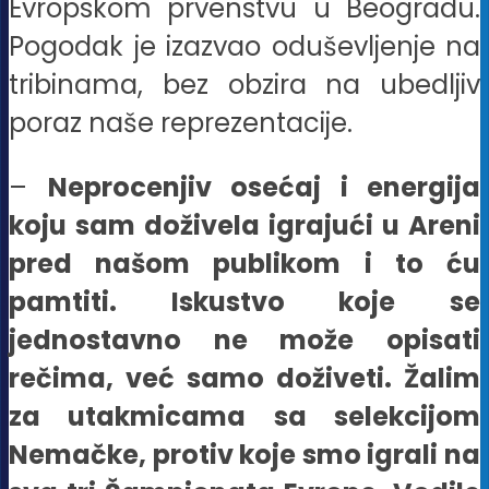
Evropskom prvenstvu u Beogradu.
Pogodak je izazvao oduševljenje na
tribinama, bez obzira na ubedljiv
poraz naše reprezentacije.
–
Neprocenjiv osećaj i energija
koju sam doživela igrajući u Areni
pred našom publikom i to ću
pamtiti. Iskustvo koje se
jednostavno ne može opisati
rečima, već samo doživeti. Žalim
za utakmicama sa selekcijom
Nemačke, protiv koje smo igrali na