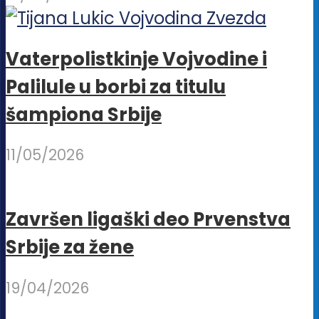
Vaterpolistkinje Vojvodine i
Palilule u borbi za titulu
šampiona Srbije
11/05/2026
Završen ligaški deo Prvenstva
Srbije za žene
19/04/2026