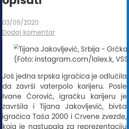
opisati
03/09/2020
Dodaj komentar
(Foto: instagram.com/lalex.k, VSS
Još jedna srpska igračica je odlučila
da završi vaterpolo karijeru. Posle
Ivane Ćorović, igračku karijeru je
završila i Tijana Jakovljević, bivša
igračica Taša 2000 i Crvene zvezde,
koja je nastupala za reprezentaciju