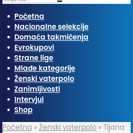
Početna
Nacionalne selekcije
Domaća takmičenja
Evrokupovi
Strane lige
Mlađe kategorije
Ženski vaterpolo
Zanimljivosti
Intervjui
Shop
Početna
»
Ženski vaterpolo
»
Tijana