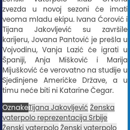
zvezda u novoj sezoni će imati
veoma mladu ekipu. Ivana Ćorović i
Tijana Jakovljević su završile
karijeru, Jovana Pantović je prešla u
Vojvodinu, Vanja Lazić će igrati u
Španiji, Anja Mišković i Marija
Mijušković će verovatno na studije u
Sjedinjene Američke Države, a u
timu neće biti ni Katarine Čegar.
Oznake
Tijana Jakovljević
Ženska
vaterpolo reprezentacija Srbije
Ženski vaterpolo
Ženski vaterpolo