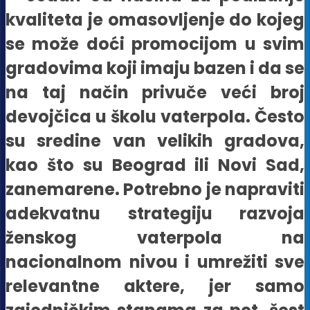
kvaliteta je omasovljenje do kojeg
se može doći promocijom u svim
gradovima koji imaju bazen i da se
na taj način privuče veći broj
devojčica u školu vaterpola. Često
su sredine van velikih gradova,
kao što su Beograd ili Novi Sad,
zanemarene. Potrebno je napraviti
adekvatnu strategiju razvoja
ženskog vaterpola na
nacionalnom nivou i umrežiti sve
relevantne aktere, jer samo