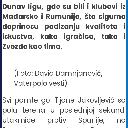
Dunav ligu, gde su bili i klubovi iz
Mađarske i Rumunije, što sigurno
doprinosu podizanju kvaliteta i
iskustva, kako igračica, tako i
Zvezde kao tima
.
(Foto: David Damnjanović,
Vaterpolo vesti)
Svi pamte gol Tijane Jakovljević sa
pola terena u poslednjoj sekundi
utakmice protiv Španije, na