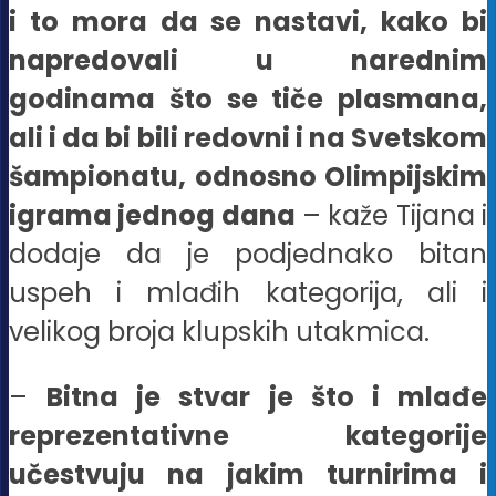
i to mora da se nastavi, kako bi
napredovali u narednim
godinama što se tiče plasmana,
ali i da bi bili redovni i na Svetskom
šampionatu, odnosno Olimpijskim
igrama jednog dana
– kaže Tijana i
dodaje da je podjednako bitan
uspeh i mlađih kategorija, ali i
velikog broja klupskih utakmica.
–
Bitna je stvar je što i mlađe
reprezentativne kategorije
učestvuju na jakim turnirima i