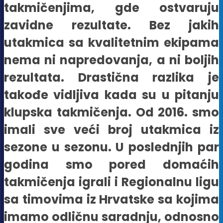
takmičenjima, gde ostvaruju
zavidne rezultate. Bez jakih
utakmica sa kvalitetnim ekipama
nema ni napredovanja, a ni boljih
rezultata. Drastična razlika je
takođe vidljiva kada su u pitanju
klupska takmičenja. Od 2016. smo
imali sve veći broj utakmica iz
sezone u sezonu. U poslednjih par
godina smo pored domaćih
takmičenja igrali i Regionalnu ligu
sa timovima iz Hrvatske sa kojima
imamo odličnu saradnju, odnosno