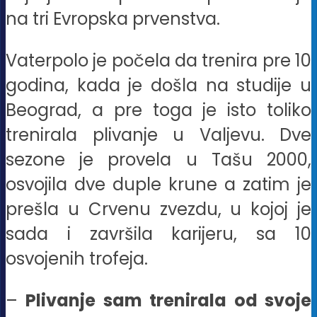
na tri Evropska prvenstva.
Vaterpolo je počela da trenira pre 10
godina, kada je došla na studije u
Beograd, a pre toga je isto toliko
trenirala plivanje u Valjevu. Dve
sezone je provela u Tašu 2000,
osvojila dve duple krune a zatim je
prešla u Crvenu zvezdu, u kojoj je
sada i završila karijeru, sa 10
osvojenih trofeja.
–
Plivanje sam trenirala od svoje