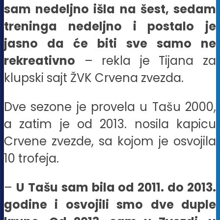
sam nedeljno išla na šest, sedam
treninga nedeljno i postalo je
jasno da će biti sve samo ne
rekreativno
– rekla je Tijana za
klupski sajt ŽVK Crvena zvezda.
Dve sezone je provela u Tašu 2000,
a zatim je od 2013. nosila kapicu
Crvene zvezde, sa kojom je osvojila
10 trofeja.
–
U Tašu sam bila od 2011. do 2013.
godine i osvojili smo dve duple