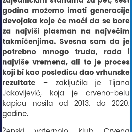
zajedničkim stanama za pet, šest
godina možemo imati generacije
devojaka koje će moći da se bore
za najviši plasman na najvećim
takmičenjima. Svesna sam da je
potrebno mnogo truda, rada i
najviše vremena, ali to je proces
koji bi kao posledicu dao vrhunske
rezultate
– zaključila je Tijana
Jakovljević, koja je crveno-belu
kapicu nosila od 2013. do 2020.
godine.
Ženski vaterpolo klub Crvena