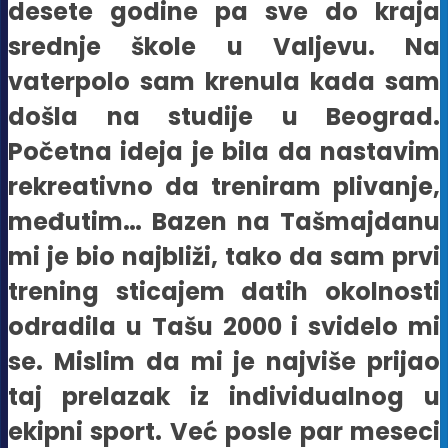
desete godine pa sve do kraja
srednje škole u Valjevu. Na
vaterpolo sam krenula kada sam
došla na studije u Beograd.
Početna ideja je bila da nastavim
rekreativno da treniram plivanje,
međutim… Bazen na Tašmajdanu
mi je bio najbliži, tako da sam prvi
trening sticajem datih okolnosti
odradila u Tašu 2000 i svidelo mi
se. Mislim da mi je najviše prijao
taj prelazak iz individualnog u
ekipni sport. Već posle par meseci