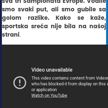
sva tri Šampionata Evrope. Vodile
smo svaki put, ali smo gubile sa
golom razlike. Kako se kaže,
sportska sreća nije bila na našoj
strani
.