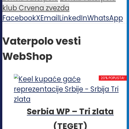
klub Crvena zvezda
Facebook
X
Email
LinkedIn
WhatsApp
Vaterpolo vesti
WebShop
20% POPUSTA!
Serbia WP – Tri zlata
(TEGET)