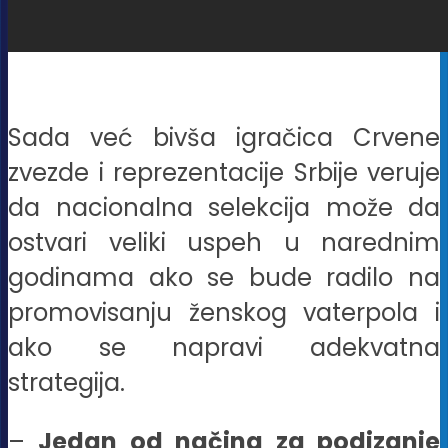
Sada već bivša igračica Crvene
zvezde i reprezentacije Srbije veruje
da nacionalna selekcija može da
ostvari veliki uspeh u narednim
godinama ako se bude radilo na
promovisanju ženskog vaterpola i
ako se napravi adekvatna
strategija.
–
Jedan od načina za podizanje