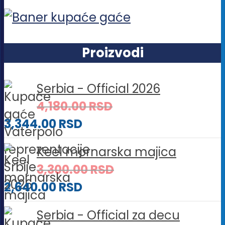
Proizvodi
Serbia - Official 2026
4,180.00
RSD
3,344.00
RSD
Keel mornarska majica
3,300.00
RSD
2,640.00
RSD
Serbia - Official za decu