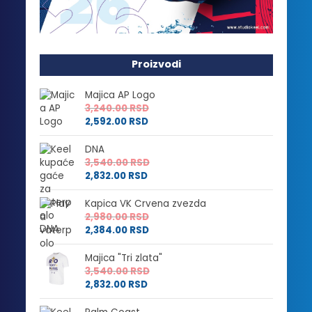
Proizvodi
Majica AP Logo
3,240.00
RSD
2,592.00
RSD
DNA
3,540.00
RSD
2,832.00
RSD
Kapica VK Crvena zvezda
2,980.00
RSD
2,384.00
RSD
Majica "Tri zlata"
3,540.00
RSD
2,832.00
RSD