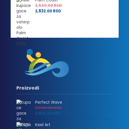
Palm Coast
3,540.00
RSD
2,832.00
RSD
Proizvodi
Perfect Wave
3,540.00
RSD
2,832.00
RSD
Keel Art