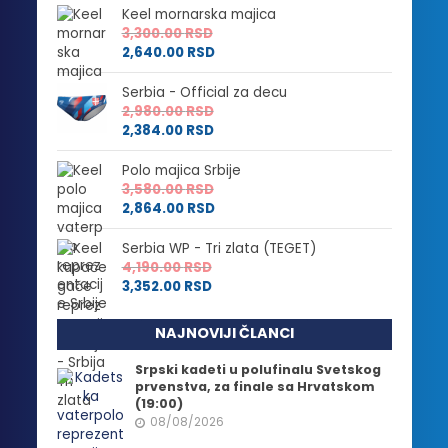
Keel mornarska majica
3,300.00
RSD
2,640.00
RSD
Serbia - Official za decu
2,980.00
RSD
2,384.00
RSD
Polo majica Srbije
3,580.00
RSD
2,864.00
RSD
Serbia WP - Tri zlata (TEGET)
4,190.00
RSD
3,352.00
RSD
NAJNOVIJI ČLANCI
Srpski kadeti u polufinalu Svetskog
prvenstva, za finale sa Hrvatskom
(19:00)
08/08/2026