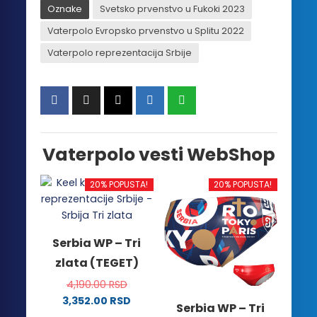
Oznake
Svetsko prvenstvo u Fukoki 2023
Vaterpolo Evropsko prvenstvo u Splitu 2022
Vaterpolo reprezentacija Srbije
Vaterpolo vesti WebShop
20% POPUSTA!
20% POPUSTA!
Serbia WP – Tri
zlata (TEGET)
4,190.00
RSD
3,352.00
RSD
Serbia WP – Tri
Ovaj