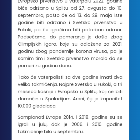
Evropsko prvenstvo u vaterpolu 2022. godine
biće održano u Splitu od 27. avgusta do 10.
septembra, pošto će od 13. do 29. maja iste
godine biti održano i Svetsko prvenstvo u
Fukoki, pa će igračima biti potreban odmor.
Podsećamo, do pomeranja je došlo zbog
Olimpijskih igara, koje su odložene za 2021.
godinu zbog pandemije korona virusa, pa je
samim tim i Svetsko prvenstvo moralo da se
pomeri za godinu dana.
Tako će vaterpolisti za dve godine imati dva
velika takmičenja. Najpre Svetsko u Fukoki, a tri
meseca kasnije i Evropsko u Splitu, koji će biti
domaćin u Spaladijum Areni, čiji je kapacitet
10.000 gledalaca.
Šampionati Evrope 2014. i 2018. godine su se
igrali u julu, dok je 2006. i 2010. godine
takmičenje bilo u septembru.