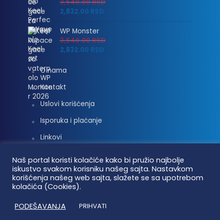
3,540.00
RSD
2,832.00
RSD
WP Monster
3,540.00
RSD
2,832.00
RSD
O nama
Kontakt
Uslovi korišćenja
Isporuka i plaćanje
Linkovi
Moj nalog
Naš portal koristi kolačiće kako bi pružio najbolje
iskustvo svakom korisniku našeg sajta. Nastavkom
korišćenja našeg web sajta, slažete se sa upotrebom
kolačića (Cookies).
Vaterpolo vesti © 2026. Sva prava zadržana.
PODEŠAVANJA
PRIHVATI