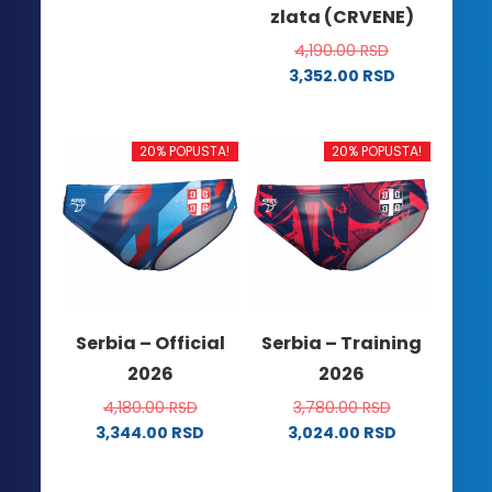
zlata (CRVENE)
proizvod
ima
4,190.00
RSD
više
3,352.00
RSD
Ovaj
varijanti.
proizvod
Opcije
ima
mogu
20% POPUSTA!
20% POPUSTA!
više
biti
varijanti.
izabrane
Opcije
na
mogu
stranici
biti
proizvoda.
izabrane
na
Serbia – Official
Serbia – Training
stranici
2026
2026
proizvoda.
4,180.00
RSD
3,780.00
RSD
3,344.00
RSD
3,024.00
RSD
Ovaj
Ovaj
proizvod
proizvod