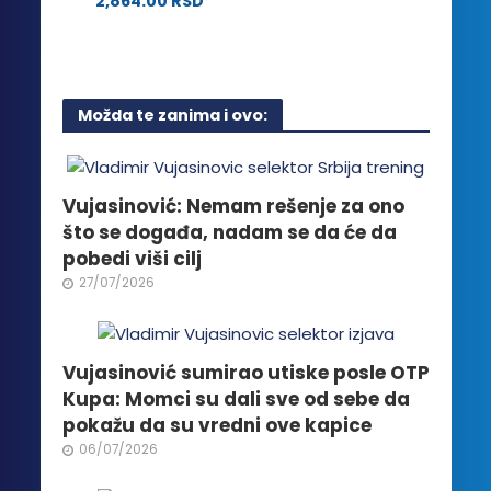
2,864.00
RSD
izabrane
Ovaj
na
proizvod
stranici
ima
proizvoda.
više
Možda te zanima i ovo:
varijanti.
Opcije
mogu
biti
Vujasinović: Nemam rešenje za ono
izabrane
što se događa, nadam se da će da
na
pobedi viši cilj
stranici
27/07/2026
proizvoda.
Vujasinović sumirao utiske posle OTP
Kupa: Momci su dali sve od sebe da
pokažu da su vredni ove kapice
06/07/2026