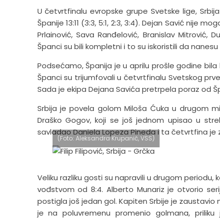
U četvrtfinalu evropske grupe Svetske lige, Srbij
Španije 13:11 (3:3, 5:1, 2:3, 3:4). Dejan Savić nije 
Prlainović, Sava Ranđelović, Branislav Mitrović, D
Španci su bili kompletni i to su iskoristili da nanesu
Podsećamo, Španija je u aprilu prošle godine bila 
Španci su trijumfovali u četvrtfinalu Svetskog prv
Sada je ekipa Dejana Savića pretrpela poraz od Špan
Srbija je povela golom Miloša Ćuka u drugom min
Draško Gogov, koji se još jednom upisao u stre
savladao Daniela Lopeza Pineda i ta četvrtfina je
(Foto: Aleksandra Krupanič, VSS)
Veliku razliku gosti su napravili u drugom periodu,
vođstvom od 8:4. Alberto Munariz je otvorio seri
postigla još jedan gol. Kapiten Srbije je zaustavio 
je na poluvremenu promenio golmana, priliku je