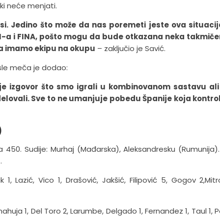
ki neće menjati.
esi. Jedino što može da nas poremeti jeste ova situaci
N-a i FINA, pošto mogu da bude otkazana neka takmičen
da imamo ekipu na okupu
– zaključio je Savić.
posle meča je dodao:
je izgovor što smo igrali u kombinovanom sastavu ali 
lovali. Sve to ne umanjuje pobedu Španije koja kontro
)
a 450. Sudije: Murhaj (Mađarska), Aleksandresku (Rumunija).
.
 1, Lazić, Vico 1, Drašović, Jakšić, Filipović 5, Gogov 2,Mitro
huja 1, Del Toro 2, Larumbe, Delgado 1, Fernandez 1, Taul 1, 