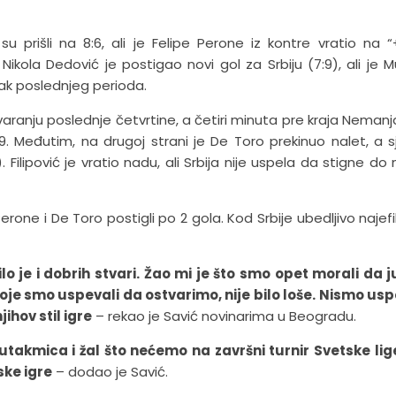
u prišli na 8:6, ali je Felipe Perone iz kontre vratio na “
ola Dedović je postigao novi gol za Srbiju (7:9), ali je M
tak poslednjeg perioda.
varanju poslednje četvrtine, a četiri minuta pre kraja Nemanj
9. Međutim, na drugoj strani je De Toro prekinuo nalet, a s
 Filipović je vratio nadu, ali Srbija nije uspela da stigne do
erone i De Toro postigli po 2 gola. Kod Srbije ubedljivo najefi
lo je i dobrih stvari. Žao mi je što smo opet morali da 
koje smo uspevali da ostvarimo, nije bilo loše. Nismo usp
ihov stil igre
– rekao je Savić novinarima u Beogradu.
takmica i žal što nećemo na završni turnir Svetske lige
ske igre
– dodao je Savić.