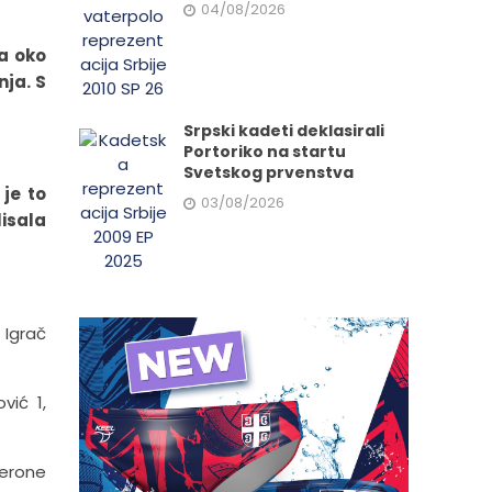
04/08/2026
ja oko
ja. S
Srpski kadeti deklasirali
Portoriko na startu
Svetskog prvenstva
je to
03/08/2026
lisala
 Igrač
vić 1,
Perone