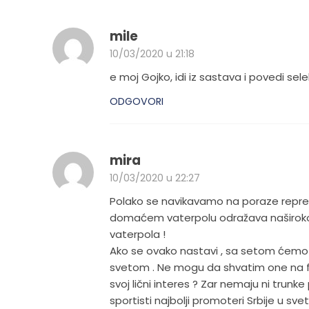
mile
10/03/2020 u 21:18
e moj Gojko, idi iz sastava i povedi se
ODGOVORI
mira
10/03/2020 u 22:27
Polako se navikavamo na poraze reprez
domaćem vaterpolu odražava naširoko 
vaterpola !
Ako se ovako nastavi , sa setom ćemo p
svetom . Ne mogu da shvatim one na f
svoj lični interes ? Zar nemaju ni trun
sportisti najbolji promoteri Srbije u sve