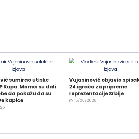
varijanti.
Opcije
od
mogu
biti
izabrane
.
na
stranici
proizvoda.
ne
vić sumirao utiske
Vujasinović objavio spisa
P Kupa: Momci su dali
24 igrača za pripreme
da.
ebe da pokažu da su
reprezentacije Srbije
ve kapice
15/06/2026
026