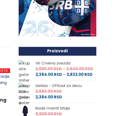
Proizvodi
VK Crvena zvezda
Raspon
2,980.00
RSD
–
3,540.00
RSD
USTA!
Raspon
cena:
2,384.00
RSD
–
2,832.00
RSD
cena:
od
Serbia - Official za decu
od
2,980.00 RS
2,980.00
RSD
2,384.00 RS
do
2,384.00
RSD
do
3,540.00 RS
ing
2,832.00 RSD
Bade mantil Srbije
8,900.00
RSD