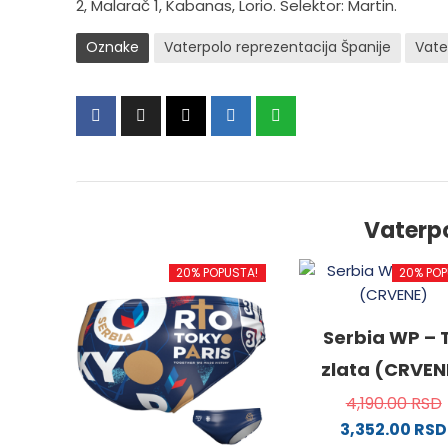
2, Malarač 1, Kabanas, Lorio. Selektor: Martin.
Oznake
Vaterpolo reprezentacija Španije
Vate
Vaterp
20% POPUSTA!
20% POP
Serbia WP – T
zlata (CRVEN
4,190.00
RSD
3,352.00
RSD