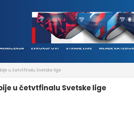
AKMIČENJA
EVROKUPOVI
STRANE LIGE
MLAĐE KATEGOR
bije u četvtfinalu Svetske lige
ije u četvtfinalu Svetske lige