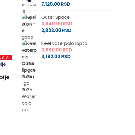
7,120.00
RSD
Outer Space
d
3,540.00
RSD
2,832.00
RSD
Keel vaterpolo lopta
.
3,990.00
RSD
3,192.00
RSD
USTA!
e
bije
da.