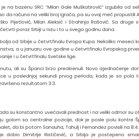
a je na bazenu SRC “Milan Gale Muškatirović” izgubila od sel
mogao da računa na veliki broj igrača, pa su ovaj meč propustili 
uško Pijetlović, Milan Aleksić i Strahinja Rašović. Sa druge s
 četvrti poraz Srbiji u nizu i to u svega godinu dana.
bolja od Srbije u četvrtfinalu Evropa Kupa. Nekoliko meseci ka
enstva, a u januaru ove godine u četvrtfinalu Evropskog prve
ije i u četvrtfinalu Svetske lige.
utu, ali su Španci brzo preokrenuli. Novo izjednačenje do
lce u poslednjoj sekundi prvog perioda, kada je sa pola 
 završena rezultatom 3:3.
 kada su konstantno uvećavali prednost i na veliki odmor su oti
ju golom sa centralne pozicije, dok je posle polu kontre Š
nalet, da bi potom Sanauha, Tahulj i Fernandez povisili na 8:4.
 dobio Dimitrije Rističević, a Srbija je postepeno sman