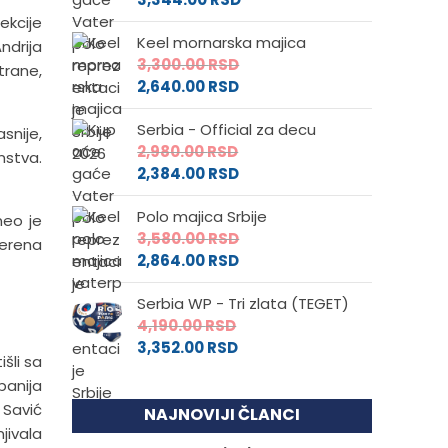
ekcije
Keel mornarska majica
Andrija
3,300.00
RSD
trane,
2,640.00
RSD
Serbia - Official za decu
snije,
2,980.00
RSD
nstva.
2,384.00
RSD
Polo majica Srbije
neo je
3,580.00
RSD
terena
2,864.00
RSD
Serbia WP - Tri zlata (TEGET)
4,190.00
RSD
3,352.00
RSD
šli sa
panija
 Savić
NAJNOVIJI ČLANCI
jivala