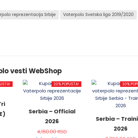
rpolo reprezentacija Srbije
Vaterpolo Svetska liga 2019/2020
olo vesti WebShop
USTA!
20% POPUSTA!
20% POP
ri
Serbia – Official
E)
Serbia – Train
2026
2026
4,180.00
RSD