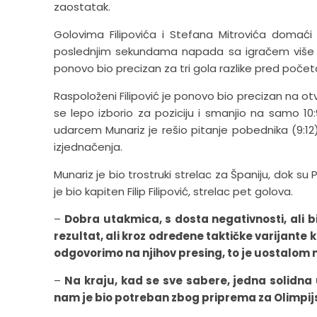
zaostatak.
Golovima Filipovića i Stefana Mitrovića domaći s
poslednjim sekundama napada sa igračem više Nik
ponovo bio precizan za tri gola razlike pred poče
Raspoloženi Filipović je ponovo bio precizan na ot
se lepo izborio za poziciju i smanjio na samo 10:
udarcem Munariz je rešio pitanje pobednika (9:12).
izjednačenja.
Munariz je bio trostruki strelac za Španiju, dok su P
je bio kapiten Filip Filipović, strelac pet golova.
–
Dobra utakmica, s dosta negativnosti, ali bi
rezultat, ali kroz određene taktičke varijante 
odgovorimo na njihov presing, to je uostalom nj
–
Na kraju, kad se sve sabere, jedna solidna u
nam je bio potreban zbog priprema za Olimpij