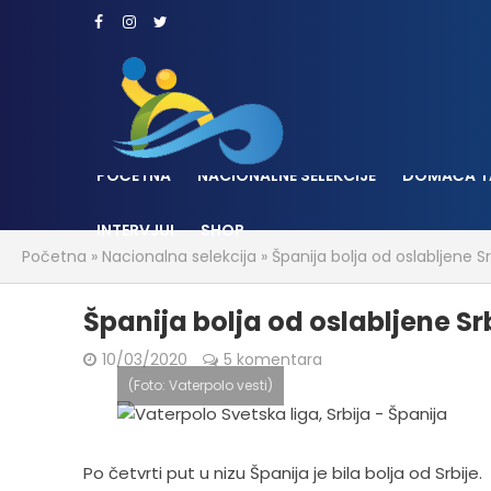
POČETNA
NACIONALNE SELEKCIJE
DOMAĆA T
INTERVJUI
SHOP
Početna
»
Nacionalna selekcija
»
Španija bolja od oslabljene Sr
Španija bolja od oslabljene Srb
10/03/2020
5 komentara
(Foto: Vaterpolo vesti)
Po četvrti put u nizu Španija je bila bolja od Srbije.