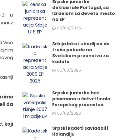
Srpske juniorke
deklasirale Portugal, sa
Izraelom za deveto mesto
+3”. U
na EP
unariz
06/08/2026
a Vico
Srbija lako i ubedljivo do
jajnim
treće pobede na
Svetskom prvenstvu za
 novog
kadete
05/08/2026
kasniji
Srpske juniorke bez
jurimo
plasmana u četvrtfinale
eli da
Evropskog prvenstva
05/08/2026
, koji
Srpski kadeti savladali i
Holandiju