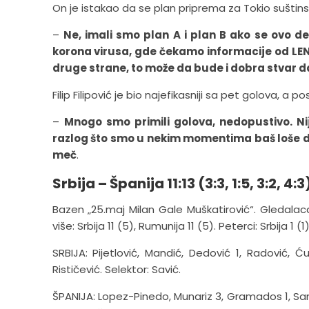
On je istakao da se plan priprema za Tokio suštins
–
Ne, imali smo plan A i plan B ako se ovo d
korona virusa, gde čekamo informacije od LE
druge strane, to može da bude i dobra stvar 
Filip Filipović je bio najefikasniji sa pet golova, a 
–
Mnogo smo primili golova, nedopustivo. Ni
razlog što smo u nekim momentima baš loše de
meč
.
Srbija – Španija 11:13 (3:3, 1:5, 3:2, 4:3
Bazen „25.maj Milan Gale Muškatirović“. Gledalac
više: Srbija 11 (5), Rumunija 11 (5). Peterci: Srbija 1 (1)
SRBIJA: Pijetlović, Mandić, Dedović 1, Radović, Ćuk
Rističević. Selektor: Savić.
ŠPANIJA: Lopez-Pinedo, Munariz 3, Gramados 1, Sana