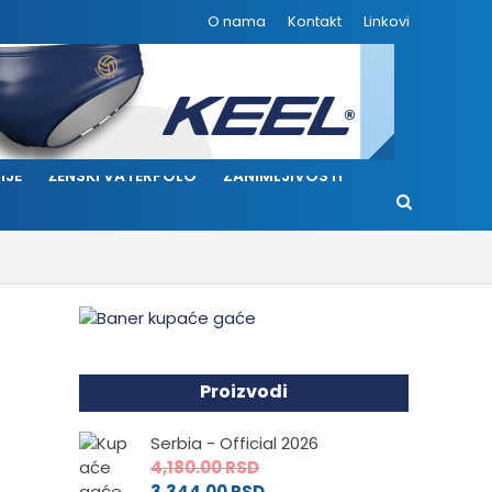
O nama
Kontakt
Linkovi
IJE
ŽENSKI VATERPOLO
ZANIMLJIVOSTI
Proizvodi
Serbia - Official 2026
4,180.00
RSD
3,344.00
RSD