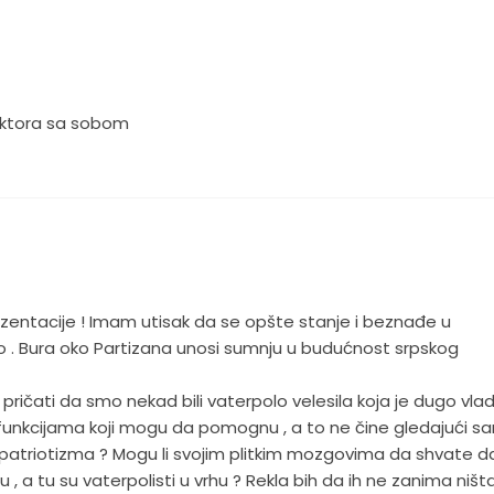
lektora sa sobom
entacije ! Imam utisak da se opšte stanje i beznađe u
. Bura oko Partizana unosi sumnju u budućnost srpskog
ričati da smo nekad bili vaterpolo velesila koja je dugo vla
unkcijama koji mogu da pomognu , a to ne čine gledajući s
ke patriotizma ? Mogu li svojim plitkim mozgovima da shvate d
tu , a tu su vaterpolisti u vrhu ? Rekla bih da ih ne zanima ništ