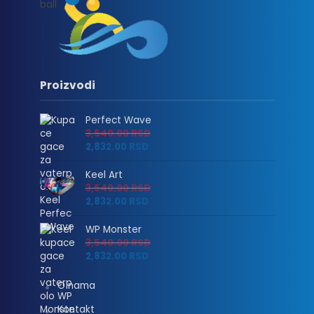
Proizvodi
Perfect Wave
3,540.00
RSD
2,832.00
RSD
Keel Art
3,540.00
RSD
2,832.00
RSD
WP Monster
3,540.00
RSD
2,832.00
RSD
O nama
Kontakt