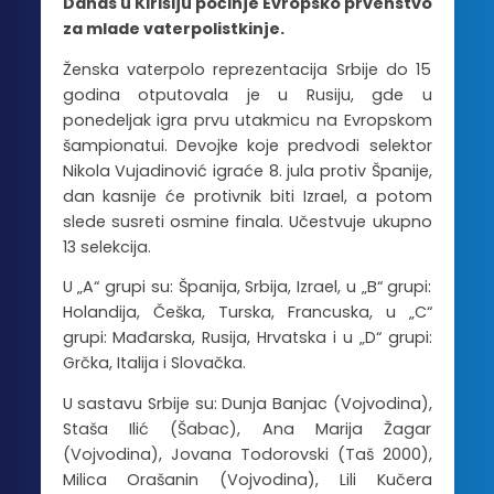
Danas u Kirišiju počinje Evropsko prvenstvo
za mlade vaterpolistkinje.
Ženska vaterpolo reprezentacija Srbije do 15
godina otputovala je u Rusiju, gde u
ponedeljak igra prvu utakmicu na Evropskom
šampionatui. Devojke koje predvodi selektor
Nikola Vujadinović igraće 8. jula protiv Španije,
dan kasnije će protivnik biti Izrael, a potom
slede susreti osmine finala. Učestvuje ukupno
13 selekcija.
U „A“ grupi su: Španija, Srbija, Izrael, u „B“ grupi:
Holandija, Češka, Turska, Francuska, u „C“
grupi: Mađarska, Rusija, Hrvatska i u „D“ grupi:
Grčka, Italija i Slovačka.
U sastavu Srbije su: Dunja Banjac (Vojvodina),
Staša Ilić (Šabac), Ana Marija Žagar
(Vojvodina), Jovana Todorovski (Taš 2000),
Milica Orašanin (Vojvodina), Lili Kučera