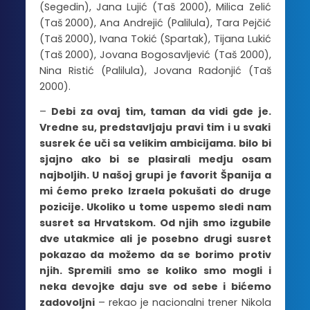
(Segedin), Jana Lujić (Taš 2000), Milica Zelić
(Taš 2000), Ana Andrejić (Palilula), Tara Pejčić
(Taš 2000), Ivana Tokić (Spartak), Tijana Lukić
(Taš 2000), Jovana Bogosavljević (Taš 2000),
Nina Ristić (Palilula), Jovana Radonjić (Taš
2000).
–
Debi za ovaj tim, taman da vidi gde je.
Vredne su, predstavljaju pravi tim i u svaki
susrek će uči sa velikim ambicijama. bilo bi
sjajno ako bi se plasirali medju osam
najboljih. U našoj grupi je favorit Španija a
mi ćemo preko Izraela pokušati do druge
pozicije. Ukoliko u tome uspemo sledi nam
susret sa Hrvatskom. Od njih smo izgubile
dve utakmice ali je posebno drugi susret
pokazao da možemo da se borimo protiv
njih. Spremili smo se koliko smo mogli i
neka devojke daju sve od sebe i bićemo
zadovoljni
– rekao je nacionalni trener Nikola