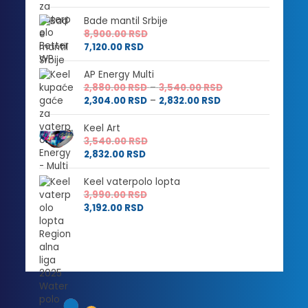
Bade mantil Srbije
8,900.00
RSD
7,120.00
RSD
AP Energy Multi
Raspon
2,880.00
RSD
–
3,540.00
RSD
Raspon
cena:
2,304.00
RSD
–
2,832.00
RSD
cena:
od
od
2,880.00 RSD
Keel Art
2,304.00 RSD
do
3,540.00
RSD
do
3,540.00 RSD
2,832.00
RSD
2,832.00 RSD
Keel vaterpolo lopta
3,990.00
RSD
3,192.00
RSD