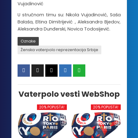
Vujadinović
U stručnom timu su: Nikola Vujadinović, Saša
Balaša, Eltina Dimitrijević , Aleksandra Bjedov,
Aleksandra Dunđerski, Novica Todosijević.
Oznake
Ženska vaterpolo reprezentacija Srbije
Vaterpolo vesti WebShop
20% POPUSTA!
20% POPUSTA!