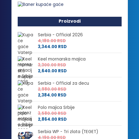
Proizvodi
Serbia - Official 2026
4,180.00
RSD
3,344.00
RSD
Keel mornarska majica
3,300.00
RSD
2,640.00
RSD
Serbia - Official za decu
2,980.00
RSD
2,384.00
RSD
Polo majica Srbije
3,580.00
RSD
2,864.00
RSD
Serbia WP - Tri zlata (TEGET)
4,190.00
RSD