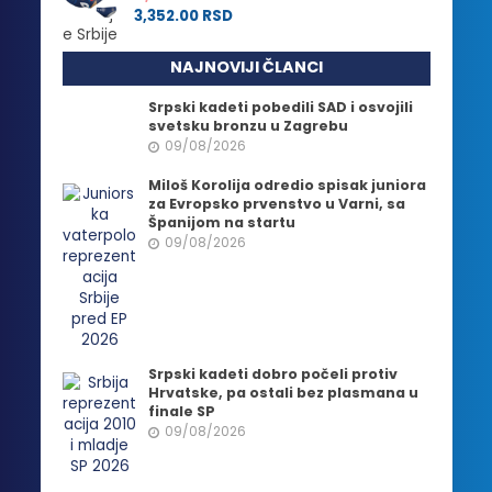
3,352.00
RSD
NAJNOVIJI ČLANCI
Srpski kadeti pobedili SAD i osvojili
svetsku bronzu u Zagrebu
09/08/2026
Miloš Korolija odredio spisak juniora
za Evropsko prvenstvo u Varni, sa
Španijom na startu
09/08/2026
Srpski kadeti dobro počeli protiv
Hrvatske, pa ostali bez plasmana u
finale SP
09/08/2026