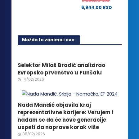
ima
8,680.00
RSD
proizvoda.
više
6,944.00
RSD
varijanti.
Opcije
mogu
biti
Možda te zanima i ovo:
izabrane
na
stranici
proizvoda.
Selektor Miloš Bradić analizirao
Evropsko prvenstvo u Funšalu
14/02/2026
Nada Mandić objavila kraj
reprezentativne karijere: Verujem i
nadam se da će nove generacije
uspeti da naprave korak više
08/02/2026