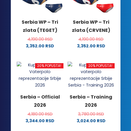
Serbia WP – Tri
Serbia WP – Tri
zlata (TEGET)
zlata (CRVENE)
4,190.00
RSD
4,190.00
RSD
3,352.00
RSD
3,352.00
RSD
Ovaj
Ovaj
proizvod
proizvod
ima
ima
20% POPUSTA!
20% POPUSTA!
više
više
varijanti.
varijanti.
Opcije
Opcije
mogu
mogu
Serbia – Official
Serbia – Training
biti
biti
2026
2026
izabrane
izabrane
na
na
4,180.00
RSD
3,780.00
RSD
stranici
stranici
3,344.00
RSD
3,024.00
RSD
proizvoda.
proizvoda.
Ovaj
Ovaj