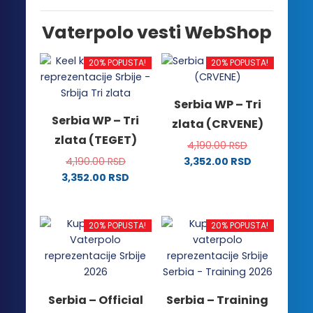
Vaterpolo vesti WebShop
20% POPUSTA!
20% POPUSTA!
Serbia WP – Tri
Serbia WP – Tri
zlata (CRVENE)
zlata (TEGET)
4,190.00
RSD
4,190.00
RSD
3,352.00
RSD
Ovaj
3,352.00
RSD
Ovaj
proizvod
proizvod
ima
ima
više
20% POPUSTA!
20% POPUSTA!
više
varijanti.
varijanti.
Opcije
Opcije
mogu
mogu
biti
Serbia – Official
Serbia – Training
biti
izabrane