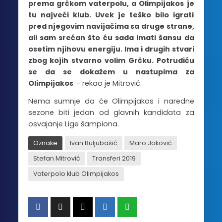
prema grčkom vaterpolu, a Olimpijakos je
tu najveći klub. Uvek je teško bilo igrati
pred njegovim navijačima sa druge strane,
ali sam srećan što ću sada imati šansu da
osetim njihovu energiju. Ima i drugih stvari
zbog kojih stvarno volim Grčku. Potrudiću
se da se dokažem u nastupima za
Olimpijakos
– rekao je Mitrović.
Nema sumnje da će Olimpijakos i naredne
sezone biti jedan od glavnih kandidata za
osvajanje Lige šampiona.
Oznake
Ivan Buljubašić
Maro Joković
Stefan Mitrović
Transferi 2019
Vaterpolo klub Olimpijakos