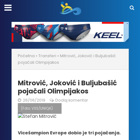
Početna
»
Transferi
»
Mitrović, Joković i Buljubašić
pojačali Olimpijakos
Mitrović, Joković i Buljubašić
pojačali Olimpijakos
26/06/2019
Dodaj komentar
(Foto: VSS/UNIQA)
Vicešampion Evrope dobio je tri pojačanja.