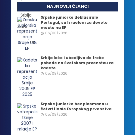
NAJNOVIJI ČLANCI
Srpske juniorke deklasirale
Portugal, sa Izraelom za deveto
mesto na EP
06/08/2026
Srbija lako i ubedljivo do treće
pobede na Svetskom prvenstvu za
kadete
05/08/2026
Srpske juniorke bez plasmana u
četvrtfinale Evropskog prvenstva
05/08/2026