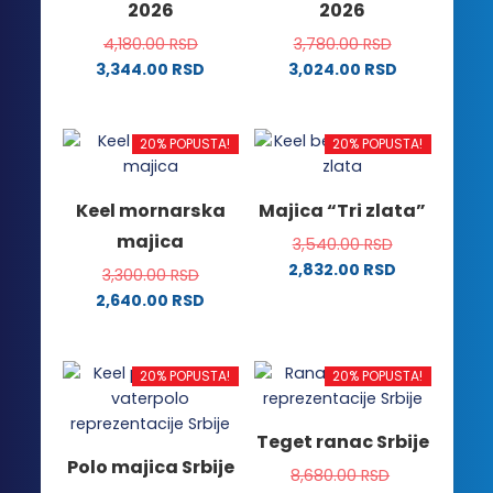
2026
2026
izabrane
na
na
stranici
4,180.00
RSD
3,780.00
RSD
stranici
proizvoda.
3,344.00
RSD
3,024.00
RSD
proizvoda.
Ovaj
Ovaj
proizvod
proizvod
ima
ima
20% POPUSTA!
20% POPUSTA!
više
više
varijanti.
varijanti.
Keel mornarska
Majica “Tri zlata”
Opcije
Opcije
majica
3,540.00
RSD
mogu
mogu
2,832.00
RSD
biti
biti
3,300.00
RSD
Ovaj
izabrane
izabrane
2,640.00
RSD
proizvod
na
na
Ovaj
ima
stranici
stranici
proizvod
više
proizvoda.
proizvoda.
ima
20% POPUSTA!
20% POPUSTA!
varijanti.
više
Opcije
varijanti.
Teget ranac Srbije
mogu
Opcije
Polo majica Srbije
biti
8,680.00
RSD
mogu