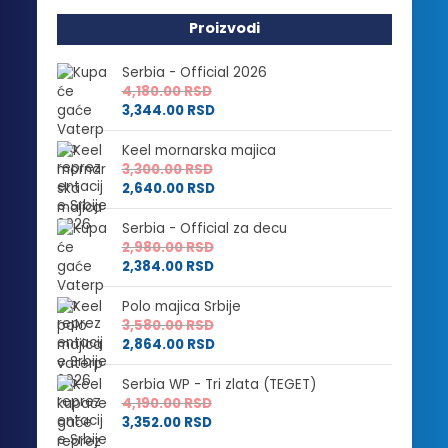
Proizvodi
Serbia - Official 2026
4,180.00
RSD
3,344.00
RSD
Keel mornarska majica
3,300.00
RSD
2,640.00
RSD
Serbia - Official za decu
2,980.00
RSD
2,384.00
RSD
Polo majica Srbije
3,580.00
RSD
2,864.00
RSD
Serbia WP - Tri zlata (TEGET)
4,190.00
RSD
3,352.00
RSD