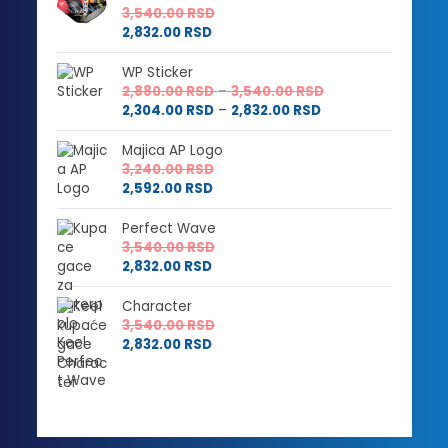
3,540.00
RSD
2,832.00
RSD
WP Sticker
Raspon
2,880.00
RSD
–
3,540.00
RSD
Raspon
cena:
2,304.00
RSD
–
2,832.00
RSD
cena:
od
od
2,880.00 RSD
Majica AP Logo
2,304.00 RSD
do
3,240.00
RSD
do
3,540.00 RSD
2,592.00
RSD
2,832.00 RSD
Perfect Wave
3,540.00
RSD
2,832.00
RSD
Character
3,540.00
RSD
2,832.00
RSD