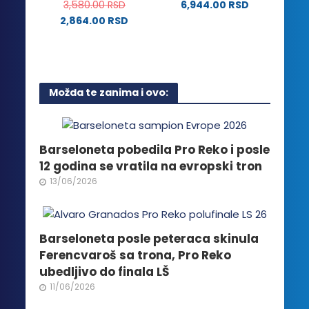
izabrane
3,580.00
RSD
6,944.00
RSD
biti
na
2,864.00
RSD
izabrane
stranici
Ovaj
na
proizvoda.
proizvod
stranici
ima
proizvoda.
više
Možda te zanima i ovo:
varijanti.
Opcije
mogu
biti
Barseloneta pobedila Pro Reko i posle
izabrane
12 godina se vratila na evropski tron
na
13/06/2026
stranici
proizvoda.
Barseloneta posle peteraca skinula
Ferencvaroš sa trona, Pro Reko
ubedljivo do finala LŠ
11/06/2026