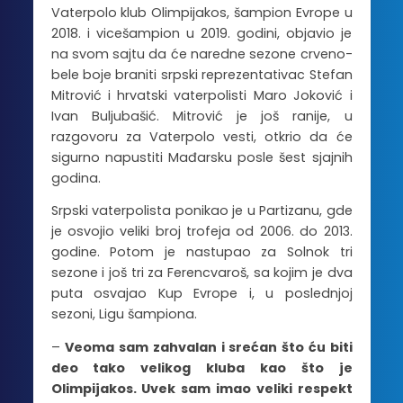
Vaterpolo klub Olimpijakos, šampion Evrope u
2018. i vicešampion u 2019. godini, objavio je
na svom sajtu da će naredne sezone crveno-
bele boje braniti srpski reprezentativac Stefan
Mitrović i hrvatski vaterpolisti Maro Joković i
Ivan Buljubašić. Mitrović je još ranije, u
razgovoru za Vaterpolo vesti, otkrio da će
sigurno napustiti Mađarsku posle šest sjajnih
godina.
Srpski vaterpolista ponikao je u Partizanu, gde
je osvojio veliki broj trofeja od 2006. do 2013.
godine. Potom je nastupao za Solnok tri
sezone i još tri za Ferencvaroš, sa kojim je dva
puta osvajao Kup Evrope i, u poslednjoj
sezoni, Ligu šampiona.
–
Veoma sam zahvalan i srećan što ću biti
deo tako velikog kluba kao što je
Olimpijakos. Uvek sam imao veliki respekt