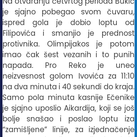
Na otvaranju četvrtog perioda Bukić
je sjajno pobegao svom čuvaru,
ispred gola je dobio loptu od
Filipovića i smanjio je prednost
protivnika. Olimpijakos je potom
imao čak šest vezanih i to punih
napada. Pro Reko je uneo
neizvesnost golom Ivovića za 11:10
na dva minuta i 40 sekundi do kraja.
Samo pola minuta kasnije Ečenike
je sjajno uposlio Aikardija, koji se još
bolje snašao i poslao loptu iza
“zamišljene” linije, za izjednačenje