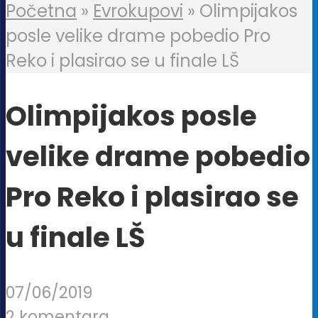
Početna
»
Evrokupovi
»
Olimpijakos
posle velike drame pobedio Pro
Reko i plasirao se u finale LŠ
Olimpijakos posle
velike drame pobedio
Pro Reko i plasirao se
u finale LŠ
07/06/2019
2 komentara