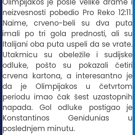
Olimpijakos je posle velike drame i
neizvesnosti pobedio Pro Reko 12:11.
Naime, crveno-beli su dva puta
imali po tri gola prednosti, ali su
Italijani oba puta uspeli da se vrate.
Utakmicu su obeležile i sudijske
odluke, pošto su pokazali četiri
crvena kartona, a interesantno je
da je Olimpijakos u četvrtom
periodu imao čak šest uzastopnih
napada. Gol odluke postigao je
Konstantinos Genidunias u
poslednjem minutu.