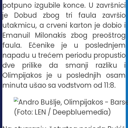
potpuno izgubile konce. U završnici
je Dobud zbog tri faula završio
utakmicu, a crveni karton je dobio i
Emanuil Milonakis zbog preoštrog
faula. Ečenike je u poslednjem
napadu u trećem periodu propustio
dve prilike da smanji razliku i
Olimpijakos je u poslednjih osam
minuta ušao sa vođstvom od 11:8.
(Foto: LEN / Deepbluemedia)