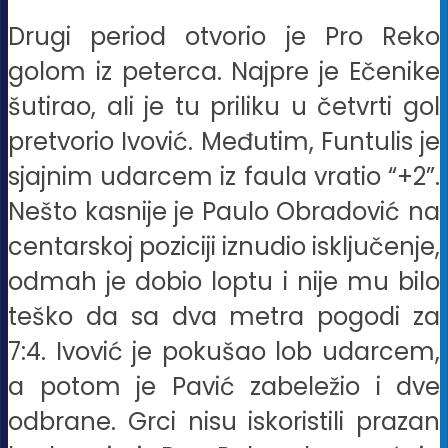
Drugi period otvorio je Pro Reko
golom iz peterca. Najpre je Ečenike
šutirao, ali je tu priliku u četvrti gol
pretvorio Ivović. Međutim, Funtulis je
sjajnim udarcem iz faula vratio “+2”.
Nešto kasnije je Paulo Obradović na
centarskoj poziciji iznudio isključenje,
odmah je dobio loptu i nije mu bilo
teško da sa dva metra pogodi za
7:4. Ivović je pokušao lob udarcem,
a potom je Pavić zabeležio i dve
odbrane. Grci nisu iskoristili prazan