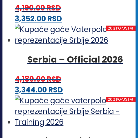
4,190.00
RSD
mogu
Ovaj
3,352.00
RSD
biti
proizvod
20% POPUSTA!
izabrane
ima
na
više
stranici
Serbia – Official 2026
varijanti.
proizvoda.
Opcije
4,180.00
RSD
mogu
Ovaj
3,344.00
RSD
biti
proizvod
20% POPUSTA!
izabrane
ima
na
više
stranici
varijanti.
proizvoda.