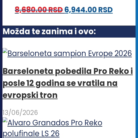
Opcije
8,680.00
RSD
6,944.00
RSD
mogu
biti
Možda te zanima i ovo:
izabrane
na
stranici
proizvoda.
Barseloneta pobedila Pro Reko i
posle 12 godina se vratila na
evropski tron
13/06/2026