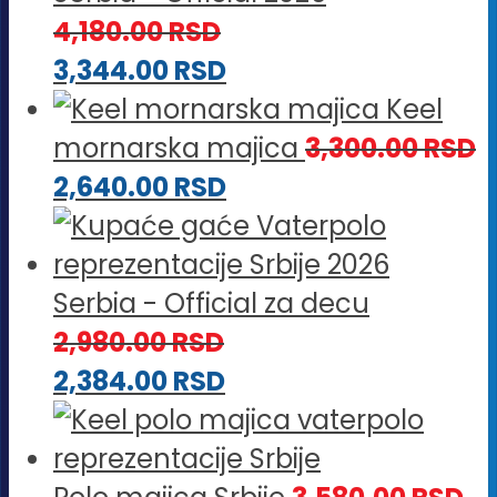
4,180.00
RSD
3,344.00
RSD
Keel
mornarska majica
3,300.00
RSD
2,640.00
RSD
Serbia - Official za decu
2,980.00
RSD
2,384.00
RSD