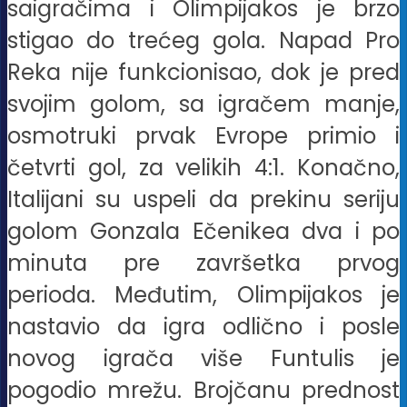
saigračima i Olimpijakos je brzo
stigao do trećeg gola. Napad Pro
Reka nije funkcionisao, dok je pred
svojim golom, sa igračem manje,
osmotruki prvak Evrope primio i
četvrti gol, za velikih 4:1. Konačno,
Italijani su uspeli da prekinu seriju
golom Gonzala Ečenikea dva i po
minuta pre završetka prvog
perioda. Međutim, Olimpijakos je
nastavio da igra odlično i posle
novog igrača više Funtulis je
pogodio mrežu. Brojčanu prednost