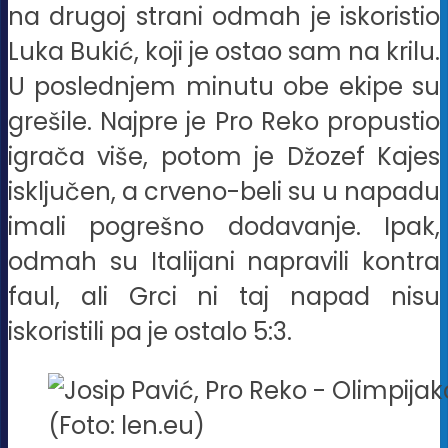
na drugoj strani odmah je iskoristio
Luka Bukić, koji je ostao sam na krilu.
U poslednjem minutu obe ekipe su
grešile. Najpre je Pro Reko propustio
igrača više, potom je Džozef Kajes
isključen, a crveno-beli su u napadu
imali pogrešno dodavanje. Ipak,
odmah su Italijani napravili kontra
faul, ali Grci ni taj napad nisu
iskoristili pa je ostalo 5:3.
(Foto: len.eu)