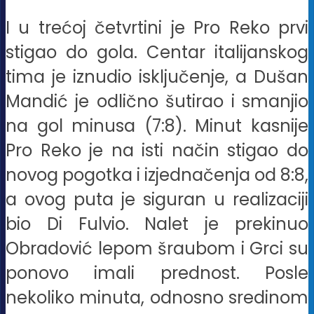
I u trećoj četvrtini je Pro Reko prvi
stigao do gola. Centar italijanskog
tima je iznudio isključenje, a Dušan
Mandić je odlično šutirao i smanjio
na gol minusa (7:8). Minut kasnije
Pro Reko je na isti način stigao do
novog pogotka i izjednačenja od 8:8,
a ovog puta je siguran u realizaciji
bio Di Fulvio. Nalet je prekinuo
Obradović lepom šraubom i Grci su
ponovo imali prednost. Posle
nekoliko minuta, odnosno sredinom