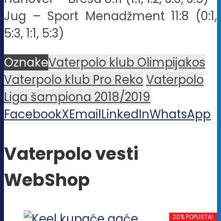
Jug – Sport Menadžment 11:8 (0:1,
5:3, 1:1, 5:3)
Oznake
Vaterpolo klub Olimpijakos
Vaterpolo klub Pro Reko
Vaterpolo
Liga šampiona 2018/2019
Facebook
X
Email
LinkedIn
WhatsApp
Vaterpolo vesti
WebShop
20% POPUSTA!