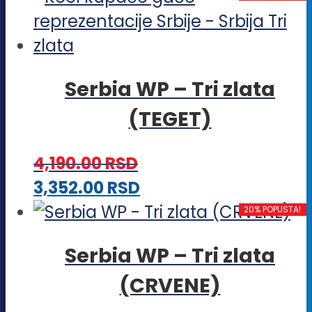
Serbia WP – Tri zlata
(TEGET)
4,190.00
RSD
Ovaj
3,352.00
RSD
proizvod
20% POPUSTA!
ima
Serbia WP – Tri zlata
više
(CRVENE)
varijanti.
Opcije