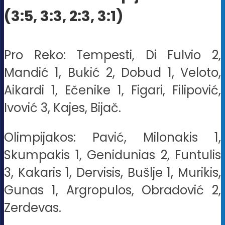
(3:5, 3:3, 2:3, 3:1)
Pro Reko: Tempesti, Di Fulvio 2,
Mandić 1, Bukić 2, Dobud 1, Veloto,
Aikardi 1, Ečenike 1, Figari, Filipović,
Ivović 3, Kajes, Bijač.
Olimpijakos: Pavić, Milonakis 1,
Skumpakis 1, Genidunias 2, Funtulis
3, Kakaris 1, Dervisis, Bušlje 1, Murikis,
Gunas 1, Argropulos, Obradović 2,
Zerdevas.