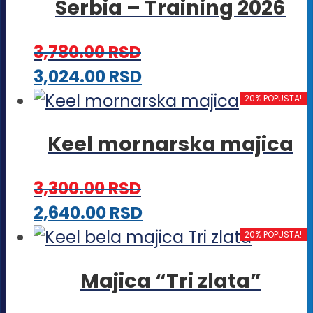
Serbia – Training 2026
Opcije
mogu
3,780.00
RSD
biti
Ovaj
3,024.00
RSD
izabrane
proizvod
20% POPUSTA!
na
ima
stranici
Keel mornarska majica
više
proizvoda.
varijanti.
3,300.00
RSD
Opcije
Ovaj
2,640.00
RSD
mogu
proizvod
20% POPUSTA!
biti
ima
izabrane
Majica “Tri zlata”
više
na
varijanti.