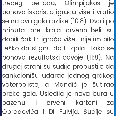
trećeg perioda, Olimpijakos je
ponovo iskoristio igrača više i vratio
se na dva gola razlike (10:8). Dva i po
minuta pre kraja crveno-beli su
dobili čak tri igrača više i nije im bilo
teško da stignu do 11. gola i tako se
ponovo rezultatski odvoje (11:8). Na
drugoj strani su sudije propustile da
sankcionišu udarac jednog grčkog
vaterpoliste, a Mandić je šutirao
preko gola. Usledila je nova bura u
bazenu i crveni kartoni za
Obradovića i Di Fulvija. Sudije su