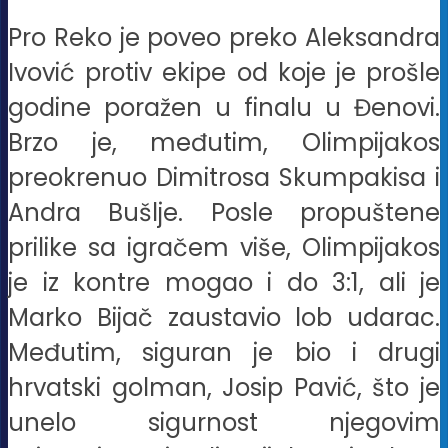
Pro Reko je poveo preko Aleksandra
Ivović protiv ekipe od koje je prošle
godine poražen u finalu u Đenovi.
Brzo je, međutim, Olimpijakos
preokrenuo Dimitrosa Skumpakisa i
Andra Bušlje. Posle propuštene
prilike sa igračem više, Olimpijakos
je iz kontre mogao i do 3:1, ali je
Marko Bijač zaustavio lob udarac.
Međutim, siguran je bio i drugi
hrvatski golman, Josip Pavić, što je
unelo sigurnost njegovim