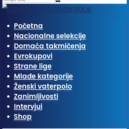
Početna
Nacionalne selekcije
Domaća takmičenja
Evrokupovi
Strane lige
Mlađe kategorije
Ženski vaterpolo
Zanimljivosti
Intervjui
Shop