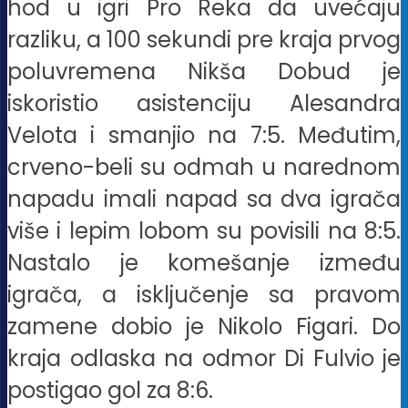
hod u igri Pro Reka da uvećaju
razliku, a 100 sekundi pre kraja prvog
poluvremena Nikša Dobud je
iskoristio asistenciju Alesandra
Velota i smanjio na 7:5. Međutim,
crveno-beli su odmah u narednom
napadu imali napad sa dva igrača
više i lepim lobom su povisili na 8:5.
Nastalo je komešanje između
igrača, a isključenje sa pravom
zamene dobio je Nikolo Figari. Do
kraja odlaska na odmor Di Fulvio je
postigao gol za 8:6.