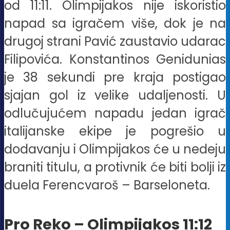
od 11:11. Olimpijakos nije iskoristio
napad sa igračem više, dok je na
drugoj strani Pavić zaustavio udarac
Filipovića. Konstantinos Genidunias
je 38 sekundi pre kraja postigao
sjajan gol iz velike udaljenosti. U
odlučujućem napadu jedan igrač
italijanske ekipe je pogrešio u
dodavanju i Olimpijakos će u nedeju
braniti titulu, a protivnik će biti bolji iz
duela Ferencvaroš – Barseloneta.
Pro Reko – Olimpijakos 11:12