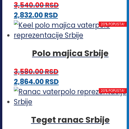
stranici
3,540.00
RSD
Opcije
proizvoda.
Ovaj
2,832.00
RSD
mogu
proizvod
20% POPUSTA!
biti
ima
izabrane
više
na
Polo majica Srbije
varijanti.
stranici
Opcije
proizvoda.
3,580.00
RSD
mogu
Ovaj
2,864.00
RSD
biti
proizvod
20% POPUSTA!
izabrane
ima
na
više
stranici
Teget ranac Srbije
varijanti.
proizvoda.