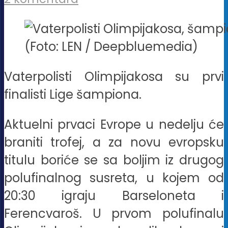
(Foto: LEN / Deepbluemedia)
Vaterpolisti Olimpijakosa su prvi
finalisti Lige šampiona.
Aktuelni prvaci Evrope u nedelju će
braniti trofej, a za novu evropsku
titulu boriće se sa boljim iz drugog
polufinalnog susreta, u kojem od
20:30 igraju Barseloneta i
Ferencvaroš. U prvom polufinalu