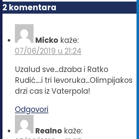
2 komentara
Micko
kaže:
07/06/2019 u 21:24
Uzalud sve…dzaba i Ratko
Rudić….i tri levoruka…Olimpijakos
drzi cas iz Vaterpola!
Odgovori
Realno
kaže: