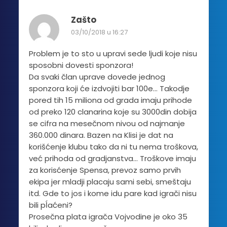
Zašto
03/10/2018 u 16:27
Problem je to sto u upravi sede ljudi koje nisu
sposobni dovesti sponzora!
Da svaki član uprave dovede jednog
sponzora koji će izdvojiti bar 100e… Takodje
pored tih 15 miliona od grada imaju prihode
od preko 120 clanarina koje su 3000din dobija
se cifra na mesečnom nivou od najmanje
360.000 dinara. Bazen na Klisi je dat na
korišćenje klubu tako da ni tu nema troškova,
već prihoda od gradjanstva… Troškove imaju
za korisćenje Spensa, prevoz samo prvih
ekipa jer mladji placaju sami sebi, smeštaju
itd. Gde to jos i kome idu pare kad igrači nisu
bili pĺaćeni?
Prosečna plata igrača Vojvodine je oko 35