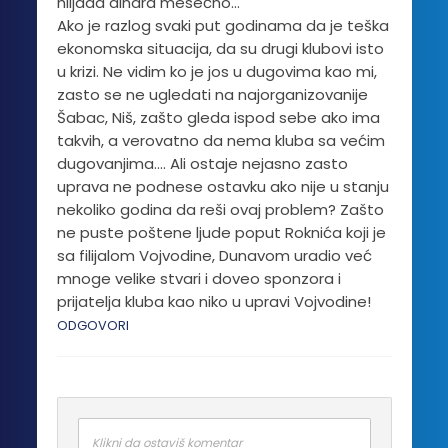
hiljada dinara mesečno…
Ako je razlog svaki put godinama da je teška
ekonomska situacija, da su drugi klubovi isto
u krizi. Ne vidim ko je jos u dugovima kao mi,
zasto se ne ugledati na najorganizovanije
Šabac, Niš, zašto gleda ispod sebe ako ima
takvih, a verovatno da nema kluba sa većim
dugovanjima…. Ali ostaje nejasno zasto
uprava ne podnese ostavku ako nije u stanju
nekoliko godina da reši ovaj problem? Zašto
ne puste poštene ljude poput Roknića koji je
sa filijalom Vojvodine, Dunavom uradio već
mnoge velike stvari i doveo sponzora i
prijatelja kluba kao niko u upravi Vojvodine!
ODGOVORI
Klikni da ostaviš komentar