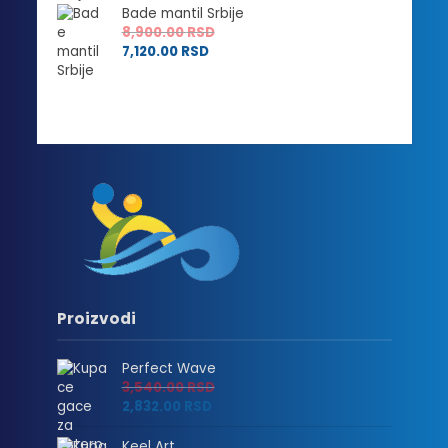
Bade mantil Srbije
8,900.00
RSD
7,120.00
RSD
Proizvodi
Perfect Wave
3,540.00
RSD
2,832.00
RSD
Keel Art