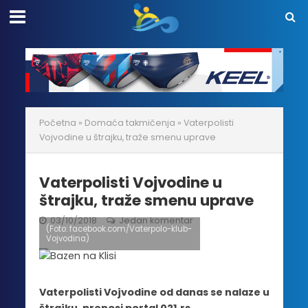
Početna
»
Domaća takmičenja
»
Vaterpolisti
Vojvodine u štrajku, traže smenu uprave
Vaterpolisti Vojvodine u
štrajku, traže smenu uprave
03/10/2018
Jedan komentar
(Foto: facebook.com/Vaterpolo-klub-
Vojvodina)
Vaterpolisti Vojvodine od danas se nalaze u