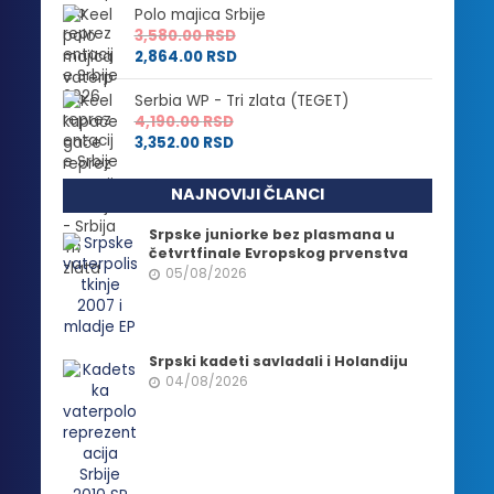
Polo majica Srbije
3,580.00
RSD
2,864.00
RSD
Serbia WP - Tri zlata (TEGET)
4,190.00
RSD
3,352.00
RSD
NAJNOVIJI ČLANCI
Srpske juniorke bez plasmana u
četvrtfinale Evropskog prvenstva
05/08/2026
Srpski kadeti savladali i Holandiju
04/08/2026