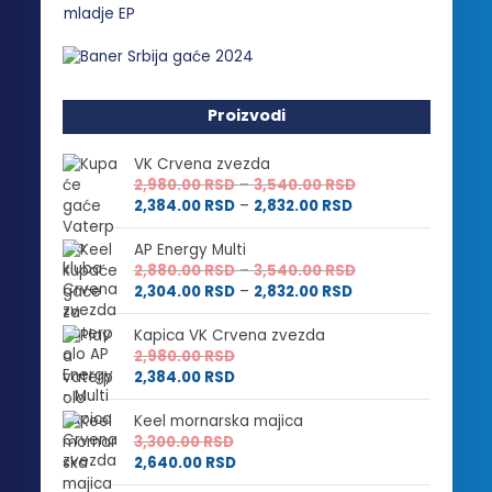
Proizvodi
VK Crvena zvezda
Raspon
2,980.00
RSD
–
3,540.00
RSD
Raspon
cena:
2,384.00
RSD
–
2,832.00
RSD
cena:
od
od
2,980.00 RSD
AP Energy Multi
2,384.00 RSD
do
Raspon
2,880.00
RSD
–
3,540.00
RSD
do
3,540.00 RSD
Raspon
cena:
2,304.00
RSD
–
2,832.00
RSD
2,832.00 RSD
cena:
od
od
2,880.00 RSD
Kapica VK Crvena zvezda
2,304.00 RSD
do
2,980.00
RSD
do
3,540.00 RSD
2,384.00
RSD
2,832.00 RSD
Keel mornarska majica
3,300.00
RSD
2,640.00
RSD