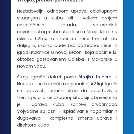
štrajku, prenosi portal 021.rs
Nezadovoljni odnosom uprave, celokupnom
situacijom u klubu, ali i velikim brojem
neisplaćenih zarada, vaterpolisti
novosadskog kluba stupili su u štrajk. Kako su
rekli za 021.rs, to znači da neće trenirati do
daljeg a, ukoliko bude bilo potrebno, neće ni
igrati utakmice u novoj sezoni, koja počinje 13.
oktobra gostovanjem Galeba iz Makarske u
Novom Sadu.
Štrajk igrača dolazi posle
štrajka trenera
u
klubu koji se takmiči u regionalnoj A2 ligi. Igrači
su obavestili stručni štab da obustavljaju
treninge, a o celokupnoj situaciji obaveštena
je i uprava kluba. Zahtevi prvotimaca
Vojvodine su jasni – isplaćivanje nagomilanih
dugovanja i kompletna smena uprave i
direktora kluba.