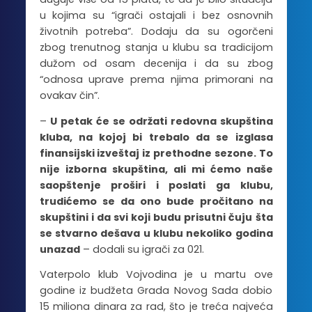
u kojima su “igrači ostajali i bez osnovnih
životnih potreba”. Dodaju da su ogorčeni
zbog trenutnog stanja u klubu sa tradicijom
dužom od osam decenija i da su zbog
“odnosa uprave prema njima primorani na
ovakav čin”.
–
U petak će se održati redovna skupština
kluba, na kojoj bi trebalo da se izglasa
finansijski izveštaj iz prethodne sezone. To
nije izborna skupština, ali mi ćemo naše
saopštenje proširi i poslati ga klubu,
trudićemo se da ono bude pročitano na
skupštini i da svi koji budu prisutni čuju šta
se stvarno dešava u klubu nekoliko godina
unazad
– dodali su igrači za 021.
Vaterpolo klub Vojvodina je u martu ove
godine iz budžeta Grada Novog Sada dobio
15 miliona dinara za rad, što je treća najveća