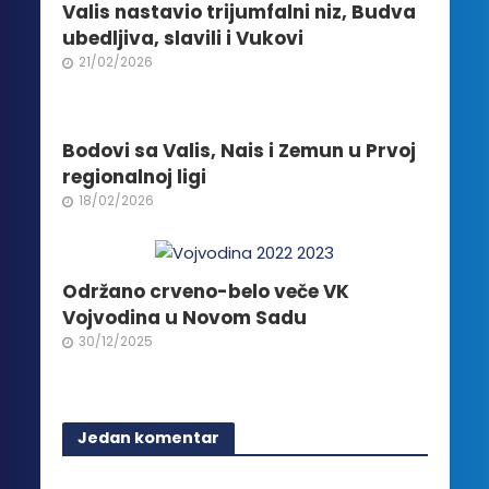
biti
Valis nastavio trijumfalni niz, Budva
izabrane
ubedljiva, slavili i Vukovi
na
21/02/2026
stranici
proizvoda.
Bodovi sa Valis, Nais i Zemun u Prvoj
regionalnoj ligi
18/02/2026
Održano crveno-belo veče VK
Vojvodina u Novom Sadu
30/12/2025
Jedan komentar