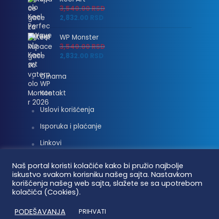
3,540.00
RSD
2,832.00
RSD
WP Monster
3,540.00
RSD
2,832.00
RSD
O nama
Kontakt
Uslovi korišćenja
Isporuka i plaćanje
Linkovi
Moj nalog
Naš portal koristi kolačiće kako bi pružio najbolje
iskustvo svakom korisniku našeg sajta. Nastavkom
korišćenja našeg web sajta, slažete se sa upotrebom
kolačića (Cookies).
Vaterpolo vesti © 2026. Sva prava zadržana.
PODEŠAVANJA
PRIHVATI