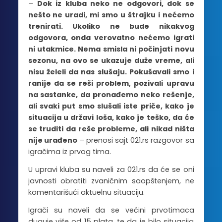
–
Dok iz kluba neko ne odgovori, dok se
nešto ne uradi, mi smo u štrajku i nećemo
trenirati. Ukoliko ne bude nikakvog
odgovora, onda verovatno nećemo igrati
ni utakmice. Nema smisla ni počinjati novu
sezonu, na ovo se ukazuje duže vreme, ali
nisu želeli da nas slušaju. Pokušavali smo i
ranije da se reši problem, pozivali upravu
na sastanke, da pronađemo neko rešenje,
ali svaki put smo slušali iste priče, kako je
situacija u državi loša, kako je teško, da će
se truditi da reše probleme, ali nikad ništa
nije urađeno
– prenosi sajt 021.rs razgovor sa
igračima iz prvog tima.
U upravi kluba su naveli za 021.rs da će se oni
javnosti obratiti zvaničnim saopštenjem, ne
komentarišući aktuelnu situaciju.
Igrači su naveli da se većini prvotimaca
duguje više od 15 plata, te da je bilo situacija