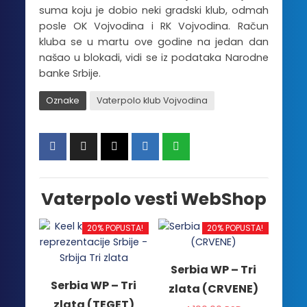
suma koju je dobio neki gradski klub, odmah
posle OK Vojvodina i RK Vojvodina. Račun
kluba se u martu ove godine na jedan dan
našao u blokadi, vidi se iz podataka Narodne
banke Srbije.
Oznake
Vaterpolo klub Vojvodina
Vaterpolo vesti WebShop
20% POPUSTA!
20% POPUSTA!
Serbia WP – Tri
Serbia WP – Tri
zlata (CRVENE)
zlata (TEGET)