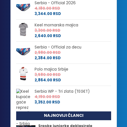
Serbia - Official 2026
4,180.00
RSD
3,344.00
RSD
Keel mornarska majica
3,300.00
RSD
2,640.00
RSD
Serbia - Official za decu
2,980.00
RSD
2,384.00
RSD
Polo majica Srbije
3,580.00
RSD
2,864.00
RSD
Serbia WP - Tri zlata (TEGET)
4,190.00
RSD
3,352.00
RSD
NAJNOVIJI ČLANCI
Srpske juniorke deklasirale