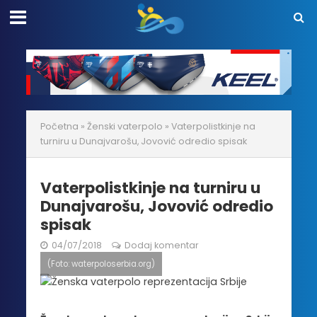
Početna
»
Ženski vaterpolo
»
Vaterpolistkinje na
turniru u Dunajvarošu, Jovović odredio spisak
Vaterpolistkinje na turniru u
Dunajvarošu, Jovović odredio
spisak
04/07/2018
Dodaj komentar
(Foto: waterpoloserbia.org)