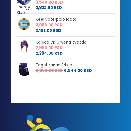
3,540.00
RSD
2,832.00
RSD
Keel vaterpolo lopta
3,990.00
RSD
3,192.00
RSD
Kapica VK Crvena zvezda
2,980.00
RSD
2,384.00
RSD
Teget ranac Srbije
8,680.00
RSD
6,944.00
RSD