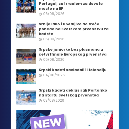
Portugal, sa Izraelom za deveto
mesto na EP
06/08/2026
Srbija lako i ubedljivo do treće
pobede na Svetskom prvenstvu za
kadete
05/08/2026
Srpske juniorke bez plasmana u
četvrtfinale Evropskog prvenstva
05/08/2026
Srpski kadeti savladali i Holandiju
04/08/2026
Srpski kadeti deklasirali Portoriko
na startu Svetskog prvenstva
03/08/2026