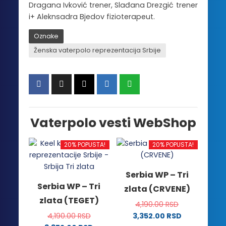
Dragana Ivković trener, Slađana Drezgić trener
i+ Aleknsadra Bjedov fizioterapeut.
Oznake
Ženska vaterpolo reprezentacija Srbije
Vaterpolo vesti WebShop
20% POPUSTA!
20% POPUSTA!
Serbia WP – Tri
Serbia WP – Tri
zlata (CRVENE)
zlata (TEGET)
4,190.00
RSD
4,190.00
RSD
3,352.00
RSD