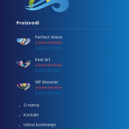
Proizvodi
Perfect Wave
3,540.00
RSD
2,832.00
RSD
Keel Art
3,540.00
RSD
2,832.00
RSD
WP Monster
3,540.00
RSD
2,832.00
RSD
O nama
Kontakt
Uslovi korišćenja