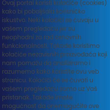
Ovaj portal koristi kolačiće (cookies)
kako bi poboljšala korisničko
iskustvo. Neki kolačići se čuvaju u
vašem pregledaču jer su
neophodni za rad osnovnih
funkcionalnosti. Takođe koristimo
kolačiće nezavisnih proizvođača koji
nam pomažu da analiziramo i
razumemo kako koristite ovu veb
stranicu. Kolačići će se čuvati u
vašem pregledaču samo uz Vaš
pristanak. Takođe imate
mogućnost da onemogućite ove