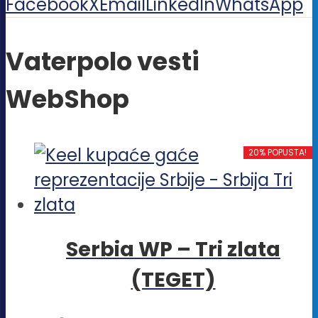
Facebook
X
Email
LinkedIn
WhatsApp
Vaterpolo vesti
WebShop
20% POPUSTA!
Serbia WP – Tri zlata
(TEGET)