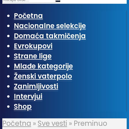
Početna
Nacionalne selekcije
Domaća takmičenja
Evrokupovi
Strane lige
Mlađe kategorije
Ženski vaterpolo
Zanimljivosti
Intervjui
Shop
Početna
»
Sve vesti
»
Preminuo