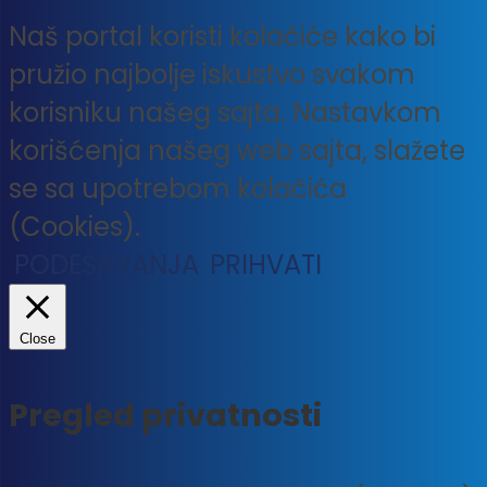
Naš portal koristi kolačiće kako bi
pružio najbolje iskustvo svakom
korisniku našeg sajta. Nastavkom
korišćenja našeg web sajta, slažete
se sa upotrebom kolačića
(Cookies).
PODEŠAVANJA
PRIHVATI
Close
Pregled privatnosti