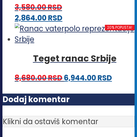
Opcije
proizvoda.
3,580.00
RSD
mogu
Ovaj
2,864.00
RSD
biti
proizvod
20% POPUSTA!
izabrane
ima
na
više
stranici
Teget ranac Srbije
varijanti.
proizvoda.
Opcije
8,680.00
RSD
6,944.00
RSD
mogu
biti
Dodaj komentar
izabrane
na
Klikni da ostaviš komentar
stranici
proizvoda.