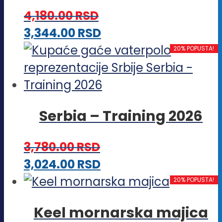
Opcije
4,180.00
RSD
mogu
Ovaj
3,344.00
RSD
biti
proizvod
20% POPUSTA!
izabrane
ima
na
više
stranici
varijanti.
proizvoda.
Serbia – Training 2026
Opcije
mogu
3,780.00
RSD
biti
Ovaj
3,024.00
RSD
izabrane
proizvod
20% POPUSTA!
na
ima
stranici
Keel mornarska majica
više