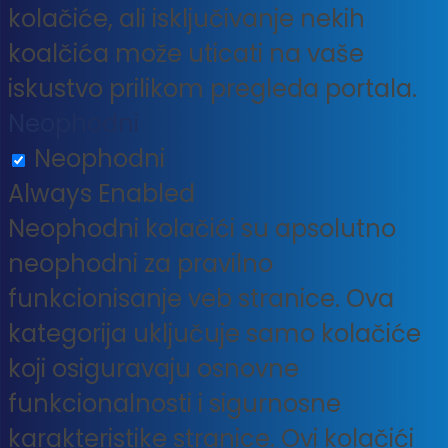
kolačiće, ali isključivanje nekih
koalčića može uticati na vaše
iskustvo prilikom pregleda portala.
Neophodni
Neophodni
Always Enabled
Neophodni kolačići su apsolutno
neophodni za pravilno
funkcionisanje veb stranice. Ova
kategorija uključuje samo kolačiće
koji osiguravaju osnovne
funkcionalnosti i sigurnosne
karakteristike stranice. Ovi kolačići