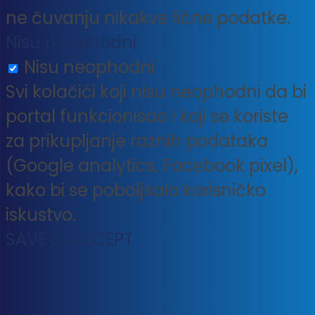
ne čuvanju nikakve lične podatke.
Nisu neophodni
Nisu neophodni
Svi kolačići koji nisu neophodni da bi
portal funkcionisao i koji se koriste
za prikupljanje raznih podataka
(Google analytics, Facebook pixel),
kako bi se poboljšalo korisničko
iskustvo.
SAVE & ACCEPT