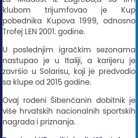
klubom trijumfovao je Kup
pobednika Kupova 1999, odnosno
Trofej LEN 2001. godine.
U poslednjim igračkim sezonama
nastupao je u Italiji, a karijeru je
završio u Solarisu, koji je predvodio
sa klupe od 2015 godine.
Ovaj rođeni Šibenčanin dobitnik je
više hrvatskih nacionalnih sportskih
nagrada i priznanja.