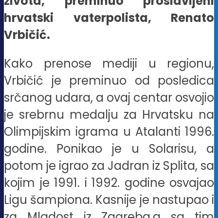
života, preminuo proslavljeni
hrvatski vaterpolista, Renato
Vrbičić.
Kako prenose mediji u regionu,
Vrbičić je preminuo od posledica
srčanog udara, a ovaj centar osvojio
je srebrnu medalju za Hrvatsku na
Olimpijskim igrama u Atalanti 1996.
godine. Ponikao je u Solarisu, a
potom je igrao za Jadran iz Splita, sa
kojim je 1991. i 1992. godine osvajao
Ligu šampiona. Kasnije je nastupao i
za Mladost iz Zagreba,a sa tim