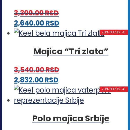
proizvoda.
varijanti.
3,300.00
RSD
Opcije
Ovaj
2,640.00
RSD
mogu
proizvod
20% POPUSTA!
biti
ima
izabrane
Majica “Tri zlata”
više
na
varijanti.
stranici
3,540.00
RSD
Opcije
proizvoda.
Ovaj
2,832.00
RSD
mogu
proizvod
20% POPUSTA!
biti
ima
izabrane
više
na
Polo majica Srbije
varijanti.
stranici