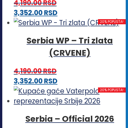
4,190.00
RSD
Ovaj
3,352.00
RSD
proizvod
20% POPUSTA!
ima
Serbia WP – Tri zlata
više
(CRVENE)
varijanti.
Opcije
4,190.00
RSD
mogu
Ovaj
3,352.00
RSD
biti
proizvod
20% POPUSTA!
izabrane
ima
na
više
stranici
Serbia – Official 2026
varijanti.
proizvoda.