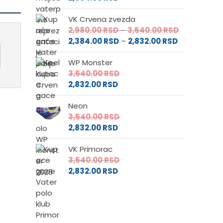
VK Crvena zvezda
Raspon
2,980.00
RSD
–
3,540.00
RSD
Raspon
cena:
2,384.00
RSD
–
2,832.00
RSD
cena:
od
WP Monster
od
2,980.00 RS
3,540.00
RSD
2,384.00 RS
do
2,832.00
RSD
do
3,540.00 RS
2,832.00 RSD
Neon
3,540.00
RSD
2,832.00
RSD
VK Primorac
3,540.00
RSD
2,832.00
RSD