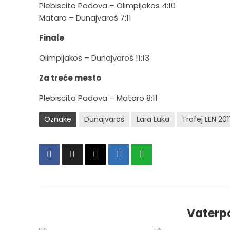
Plebiscito Padova – Olimpijakos 4:10
Mataro – Dunajvaroš 7:11
Finale
Olimpijakos – Dunajvaroš 11:13
Za treće mesto
Plebiscito Padova – Mataro 8:11
Oznake
Dunajvaroš
Lara Luka
Trofej LEN 20
Vaterp