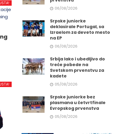
prvenstvu
USTA!
06/08/2026
Srpske juniorke
deklasirale Portugal, sa
Izraelom za deveto mesto
ing
na EP
06/08/2026
Srbija lako i ubedljivo do
treće pobede na
Svetskom prvenstvu za
kadete
d
05/08/2026
USTA!
Srpske juniorke bez
.
plasmana u četvrtfinale
Evropskog prvenstva
05/08/2026
e