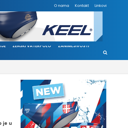
O nama
Kontakt
Linkovi
IJE
ŽENSKI VATERPOLO
ZANIMLJIVOSTI
o je u