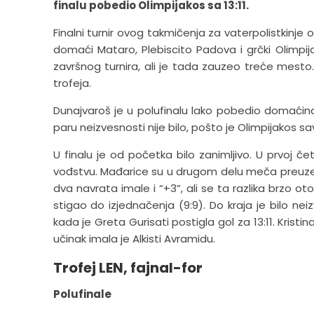
finalu pobedio Olimpijakos sa 13:11.
Finalni turnir ovog takmičenja za vaterpolistkinj
domaći Mataro, Plebiscito Padova i grčki Olimpij
završnog turnira, ali je tada zauzeo treće mesto.
trofeja.
Dunajvaroš je u polufinalu lako pobedio domaćina 
paru neizvesnosti nije bilo, pošto je Olimpijakos s
U finalu je od početka bilo zanimljivo. U prvoj če
vođstvu. Mađarice su u drugom delu meča preuzel
dva navrata imale i “+3”, ali se ta razlika brzo o
stigao do izjednačenja (9:9). Do kraja je bilo n
kada je Greta Gurisati postigla gol za 13:11. Kristi
učinak imala je Alkisti Avramidu.
Trofej LEN, fajnal-for
Polufinale