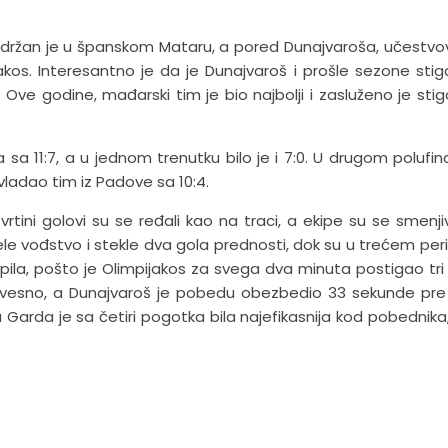
e održan je u španskom Mataru, a pored Dunajvaroša, učestvov
akos. Interesantno je da je Dunajvaroš i prošle sezone sti
 Ove godine, mađarski tim je bio najbolji i zasluženo je sti
sa 11:7, a u jednom trenutku bilo je i 7:0. U drugom polufi
avladao tim iz Padove sa 10:4.
tvrtini golovi su se ređali kao na traci, a ekipe su se smenji
e vođstvo i stekle dva gola prednosti, dok su u trećem per
topila, pošto je Olimpijakos za svega dva minuta postigao tri 
eizvesno, a Dunajvaroš je pobedu obezbedio 33 sekunde pre 
na Garda je sa četiri pogotka bila najefikasnija kod pobednika, 