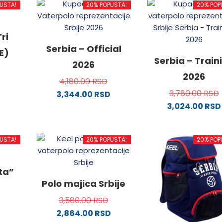
USTA!
20% POPUSTA!
20% POP
ri
Serbia – Official
E)
Serbia – Train
2026
2026
4,180.00
RSD
3,780.00
RSD
3,344.00
RSD
3,024.00
RSD
od
Ovaj
proizvod
Ovaj
ima
proizvo
USTA!
20% POPUSTA!
20% POP
.
više
ima
varijanti.
više
Opcije
varijanti
ata”
mogu
Opcije
Polo majica Srbije
ne
biti
mogu
3,580.00
RSD
izabrane
biti
2,864.00
RSD
na
izabran