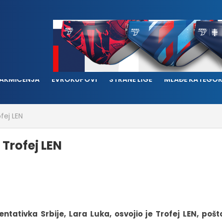
AKMIČENJA
EVROKUPOVI
STRANE LIGE
MLAĐE KATEGOR
ofej LEN
 Trofej LEN
tativka Srbije, Lara Luka, osvojio je Trofej LEN, pošt