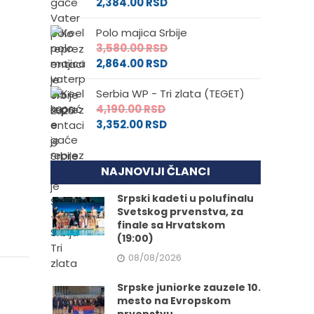
2,384.00
RSD
Polo majica Srbije
3,580.00
RSD
2,864.00
RSD
Serbia WP - Tri zlata (TEGET)
4,190.00
RSD
3,352.00
RSD
NAJNOVIJI ČLANCI
Srpski kadeti u polufinalu
Svetskog prvenstva, za
finale sa Hrvatskom
(19:00)
08/08/2026
Srpske juniorke zauzele 10.
mesto na Evropskom