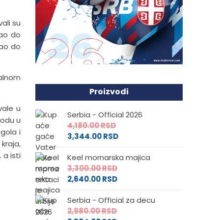
ali su
gao do
gao do
nalnom
Proizvodi
vale u
Serbia - Official 2026
iodu u
4,180.00
RSD
gola i
3,344.00
RSD
kraja,
a isti
Keel mornarska majica
3,300.00
RSD
2,640.00
RSD
Serbia - Official za decu
2,980.00
RSD