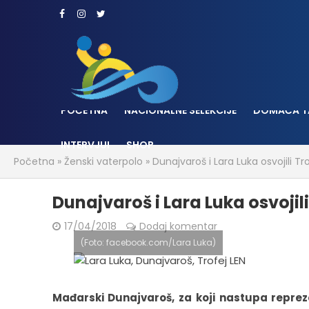
POČETNA
NACIONALNE SELEKCIJE
DOMAĆA T
INTERVJUI
SHOP
Početna
»
Ženski vaterpolo
»
Dunajvaroš i Lara Luka osvojili Tr
Dunajvaroš i Lara Luka osvojili
17/04/2018
Dodaj komentar
(Foto: facebook.com/Lara Luka)
Mađarski Dunajvaroš, za koji nastupa reprezen