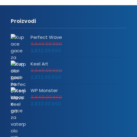
Proizvodi
Perfect Wave
3,540.00
RSD
2,832.00
RSD
Keel Art
3,540.00
RSD
2,832.00
RSD
WP Monster
3,540.00
RSD
2,832.00
RSD