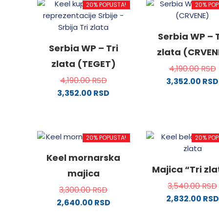
20% POPUSTA!
20% POP
Serbia WP – T
Serbia WP – Tri
zlata (CRVEN
zlata (TEGET)
4,190.00
RSD
4,190.00
RSD
3,352.00
RSD
3,352.00
RSD
Ovaj
Ovaj
proizv
proizvod
ima
ima
više
20% POPUSTA!
20% POP
više
varijanti
varijanti.
Opcije
Keel mornarska
Opcije
mogu
Majica “Tri zl
majica
mogu
biti
3,540.00
RSD
biti
izabra
3,300.00
RSD
2,832.00
RSD
izabrane
na
2,640.00
RSD
na
stranici
Ovaj
Ovaj