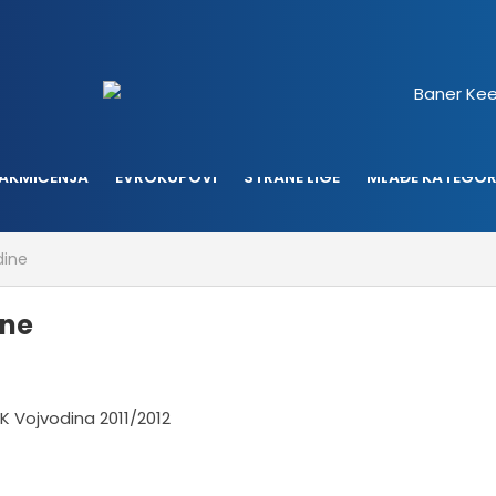
AKMIČENJA
EVROKUPOVI
STRANE LIGE
MLAĐE KATEGOR
dine
ine