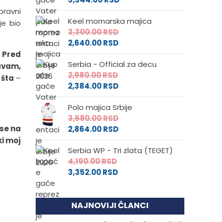
pravni
Keel mornarska majica
je bio
3,300.00
RSD
2,640.00
RSD
. Pred
Serbia - Official za decu
ćavam,
2,980.00
RSD
 šta
–
2,384.00
RSD
Polo majica Srbije
3,580.00
RSD
se na
2,864.00
RSD
ki moj
Serbia WP - Tri zlata (TEGET)
4,190.00
RSD
3,352.00
RSD
NAJNOVIJI ČLANCI