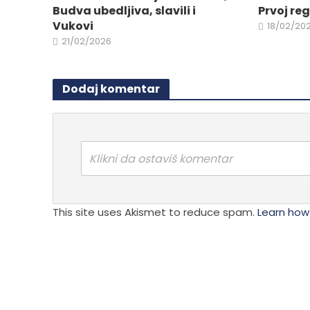
Budva ubedljiva, slavili i
Prvoj reg
Vukovi
18/02/20
21/02/2026
Dodaj komentar
Klikni da ostaviš komentar
This site uses Akismet to reduce spam.
Learn how