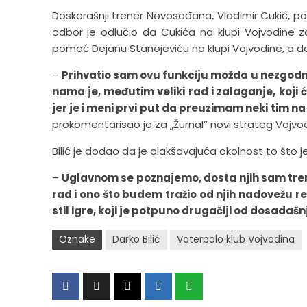
Doskorašnji trener Novosađana, Vladimir Cukić, po
odbor je odlučio da Cukića na klupi Vojvodine zam
pomoć Dejanu Stanojeviću na klupi Vojvodine, a do
–
Prihvatio sam ovu funkciju možda u nezgodno
nama je, međutim veliki rad i zalaganje, koji
jer je i meni prvi put da preuzimam neki tim n
prokomentarisao je za „Žurnal” novi strateg Vojvod
Bilić je dodao da je olakšavajuća okolnost to što j
–
Uglavnom se poznajemo, dosta njih sam tre
rad i ono što budem tražio od njih nadovežu re
stil igre, koji je potpuno drugačiji od dosadaš
Oznake
Darko Bilić
Vaterpolo klub Vojvodina