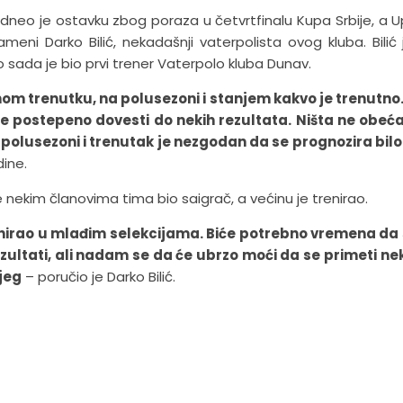
dneo je ostavku zbog poraza u četvrtfinalu Kupa Srbije, a U
eni Darko Bilić, nekadašnji vaterpolista ovog kluba. Bilić 
 sada je bio prvi trener Vaterpolo kluba Dunav.
m trenutku, na polusezoni i stanjem kakvo je trenutno
 će postepeno dovesti do nekih rezultata. Ništa ne obe
a polusezoni i trenutak je nezgodan da se prognozira bilo
ine.
e nekim članovima tima bio saigrač, a većinu je trenirao.
nirao u mlađim selekcijama. Biće potrebno vremena da 
zultati, ali nadam se da će ubrzo moći da se primeti ne
njeg
– poručio je Darko Bilić.