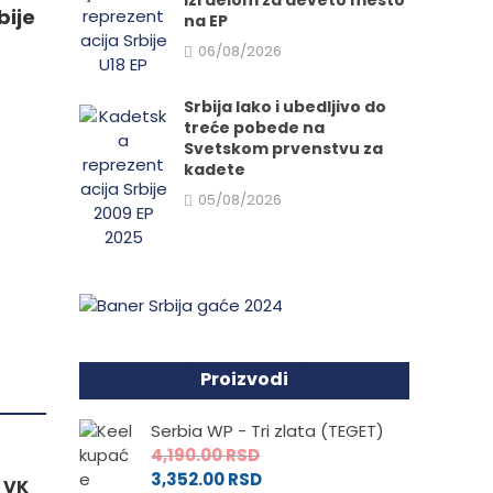
Izraelom za deveto mesto
.
bije
na EP
06/08/2026
Srbija lako i ubedljivo do
e
treće pobede na
Svetskom prvenstvu za
kadete
da.
05/08/2026
Proizvodi
Serbia WP - Tri zlata (TEGET)
4,190.00
RSD
3,352.00
RSD
 VK