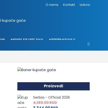
O nama
Kontakt
Linkovi
IJE
ŽENSKI VATERPOLO
ZANIMLJIVOSTI
Proizvodi
Serbia - Official 2026
4,180.00
RSD
3,344.00
RSD