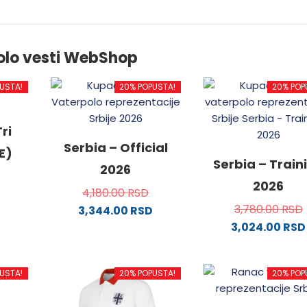
olo vesti WebShop
USTA!
20% POPUSTA!
20% POP
ri
Serbia – Official
E)
Serbia – Train
2026
2026
4,180.00
RSD
3,780.00
RSD
3,344.00
RSD
3,024.00
RSD
od
Ovaj
proizvod
Ovaj
ima
proizvo
USTA!
20% POPUSTA!
20% POP
.
više
ima
varijanti.
više