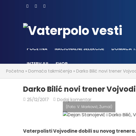
POČETNA
NACIONALNE SELEKCIJE
DOMAĆA T
INTERVJUI
SHOP
Početna
»
Domaća takmičenja
»
Darko Bilić novi trener Vojvo
Darko Bilić novi trener Vojvod
25/12/2017
Dodaj komentar
(Foto: V. Marković, Žurnal)
Vaterpolisti Vojvodine dobili su novog trenera.