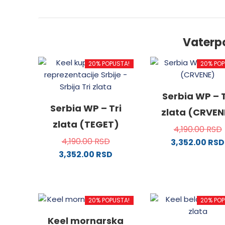
Vaterp
20% POPUSTA!
20% POP
Serbia WP – T
Serbia WP – Tri
zlata (CRVEN
zlata (TEGET)
4,190.00
RSD
4,190.00
RSD
3,352.00
RSD
3,352.00
RSD
Ovaj
Ovaj
proizv
proizvod
ima
ima
više
20% POPUSTA!
20% POP
više
varijanti
varijanti.
Opcije
Keel mornarska