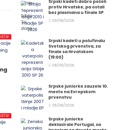
Srpski kadeti dobro počeli
protiv Hrvatske, pa ostali
bez plasmana u finale SP
09/08/2026
USTA!
Srpski kadeti u polufinalu
Svetskog prvenstva, za
finale sa Hrvatskom
(19:00)
08/08/2026
ing
Srpske juniorke zauzele 10.
mesto na Evropskom
prvenstvu
06/08/2026
d
USTA!
Srpske juniorke
deklasirale Portugal, sa