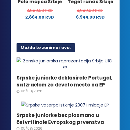
Polo majica Srbije
Teget ranac Srbije
proizvoda.
stranici
3,580.00
RSD
8,680.00
RSD
proizvoda.
2,864.00
RSD
6,944.00
RSD
Ovaj
proizvod
ima
više
Možda te zanima i ovo:
varijanti.
Opcije
mogu
biti
izabrane
Srpske juniorke deklasirale Portugal,
na
sa Izraelom za deveto mesto na EP
stranici
06/08/2026
proizvoda.
Srpske juniorke bez plasmana u
četvrtfinale Evropskog prvenstva
05/08/2026