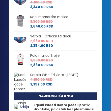
4,180.00
RSD
3,344.00
RSD
Keel mornarska majica
3,300.00
RSD
2,640.00
RSD
Serbia - Official za decu
2,980.00
RSD
2,384.00
RSD
Polo majica Srbije
3,580.00
RSD
2,864.00
RSD
Serbia WP - Tri zlata (TEGET)
4,190.00
RSD
3,352.00
RSD
NAJNOVIJI ČLANCI
Srpski kadeti dobro počeli protiv
Hrvatske, pa ostali bez plasmana u