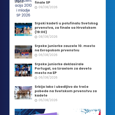
finale SP
09/08/2026
Srpski kadeti u polufinalu Svetskog
prvenstva, za finale sa Hrvatskom
(19:00)
08/08/2026
Srpske juniorke zauzele 10. mesto
na Evropskom prvenstvu
06/08/2026
Srpske juniorke deklasirale
Portugal, sa Izraelom za deveto
mesto na EP
06/08/2026
Srbija lako i ubedljivo do treće
pobede na Svetskom prvenstvu za
kadete
05/08/2026