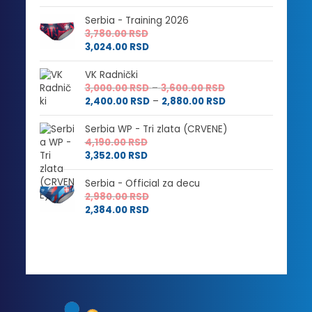
Serbia - Training 2026
3,780.00
RSD
3,024.00
RSD
VK Radnički
Raspon
3,000.00
RSD
–
3,600.00
RSD
cena:
Raspon
2,400.00
RSD
–
2,880.00
RSD
od
cena:
3,000.00 RSD
od
Serbia WP - Tri zlata (CRVENE)
do
2,400.00 RSD
4,190.00
RSD
3,600.00 RSD
do
3,352.00
RSD
2,880.00 RSD
Serbia - Official za decu
2,980.00
RSD
2,384.00
RSD