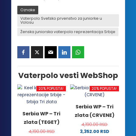
Oznake
Vaterpolo Svetsko prvenstvo za juniorke u
Volosu
Ženska juniorska vaterpolo reprezentacija Srbije
Vaterpolo vesti WebShop
20% POPUSTA!
20% POPUSTA!
Serbia WP – Tri
Serbia WP – Tri
zlata (CRVENE)
zlata (TEGET)
4,190.00
RSD
4,190.00
RSD
3,352.00
RSD