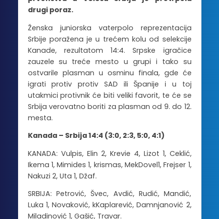
drugi poraz.
Ženska juniorska vaterpolo reprezentacija
Srbije poražena je u trećem kolu od selekcije
Kanade, rezultatom 14:4. Srpske igračice
zauzele su treće mesto u grupi i tako su
ostvarile plasman u osminu finala, gde će
igrati protiv protiv SAD ili Španije i u toj
utakmici protivnik će biti veliki favorit, te će se
Srbija verovatno boriti za plasman od 9. do 12.
mesta.
Kanada – Srbija 14:4 (3:0, 2:3, 5:0, 4:1)
KANADA: Vulpis, Elin 2, Krevie 4, Lizot 1, Ceklić,
Ikema 1, Mimides 1, krismas, MekDovel1, Frejser 1,
Nakuzi 2, Uta 1, Džaf.
SRBIJA: Petrović, Švec, Avdić, Rudić, Mandić,
Luka 1, Novaković, kKaplarević, Damnjanović 2,
Miladinović 1, Gašić, Travar.