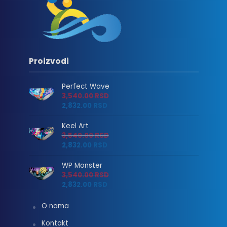
Proizvodi
Perfect Wave
3,540.00
RSD
2,832.00
RSD
Keel Art
3,540.00
RSD
2,832.00
RSD
WP Monster
3,540.00
RSD
2,832.00
RSD
O nama
Kontakt