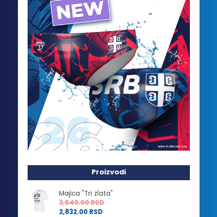
Proizvodi
Majica "Tri zlata"
3,540.00
RSD
2,832.00
RSD