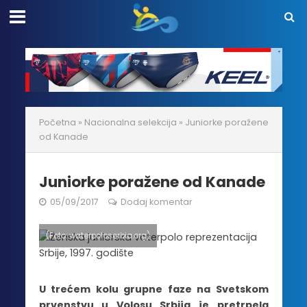
Početna
»
Nacionalna selekcija
»
Juniorke poražene
od Kanade
Juniorke poražene od Kanade
05/09/2017
Dodaj komentar
(Foto: waterpoloserbia.org)
U trećem kolu grupne faze na Svetskom
prvenstvu u Volosu Srbija je pretrpela