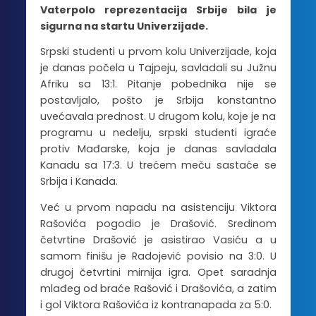
Vaterpolo reprezentacija Srbije bila je
sigurna na startu Univerzijade.
Srpski studenti u prvom kolu Univerzijade, koja
je danas počela u Tajpeju, savladali su Južnu
Afriku sa 13:1. Pitanje pobednika nije se
postavljalo, pošto je Srbija konstantno
uvećavala prednost. U drugom kolu, koje je na
programu u nedelju, srpski studenti igraće
protiv Mađarske, koja je danas savladala
Kanadu sa 17:3. U trećem meču sastaće se
Srbija i Kanada.
Već u prvom napadu na asistenciju Viktora
Rašovića pogodio je Drašović. Sredinom
četvrtine Drašović je asistirao Vasiću a u
samom finišu je Radojević povisio na 3:0. U
drugoj četvrtini mirnija igra. Opet saradnja
mlađeg od braće Rašović i Drašovića, a zatim
i gol Viktora Rašovića iz kontranapada za 5:0.