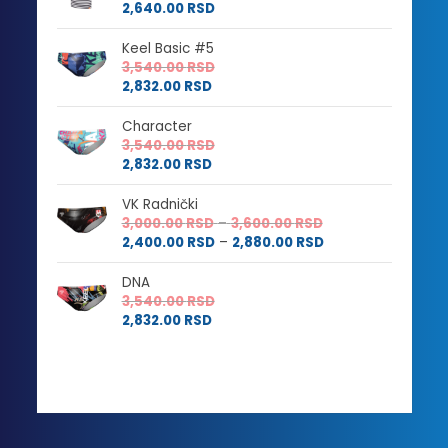
2,640.00
RSD
Keel Basic #5
3,540.00
RSD
2,832.00
RSD
Character
3,540.00
RSD
2,832.00
RSD
VK Radnički
Raspon
3,000.00
RSD
–
3,600.00
RSD
cena:
Raspon
2,400.00
RSD
–
2,880.00
RSD
od
cena:
3,000.00 RSD
od
DNA
do
2,400.00 RSD
3,540.00
RSD
3,600.00 RSD
do
2,832.00
RSD
2,880.00 RSD