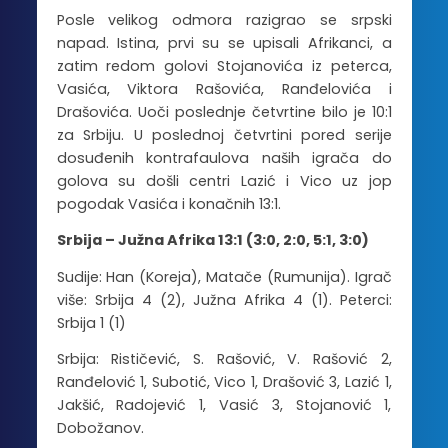
Posle velikog odmora razigrao se srpski
napad. Istina, prvi su se upisali Afrikanci, a
zatim redom golovi Stojanovića iz peterca,
Vasića, Viktora Rašovića, Ranđelovića i
Drašovića. Uoči poslednje četvrtine bilo je 10:1
za Srbiju. U poslednoj četvrtini pored serije
dosuđenih kontrafaulova naših igrača do
golova su došli centri Lazić i Vico uz jop
pogodak Vasića i konačnih 13:1.
Srbija – Južna Afrika 13:1 (3:0, 2:0, 5:1, 3:0)
Sudije: Han (Koreja), Matače (Rumunija). Igrač
više: Srbija 4 (2), Južna Afrika 4 (1). Peterci:
Srbija 1 (1)
Srbija: Rističević, S. Rašović, V. Rašović 2,
Ranđelović 1, Subotić, Vico 1, Drašović 3, Lazić 1,
Jakšić, Radojević 1, Vasić 3, Stojanović 1,
Dobožanov.