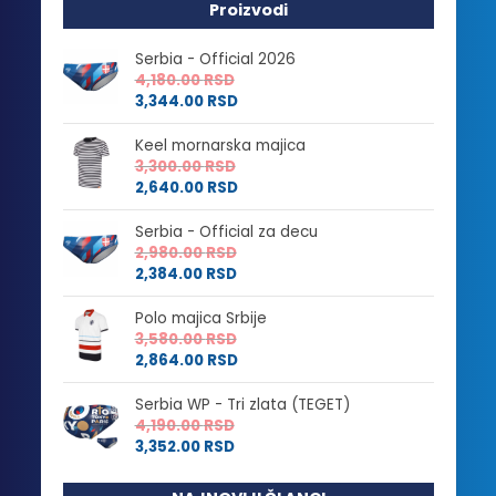
Proizvodi
Serbia - Official 2026
4,180.00
RSD
3,344.00
RSD
Keel mornarska majica
3,300.00
RSD
2,640.00
RSD
Serbia - Official za decu
2,980.00
RSD
2,384.00
RSD
Polo majica Srbije
3,580.00
RSD
2,864.00
RSD
Serbia WP - Tri zlata (TEGET)
4,190.00
RSD
3,352.00
RSD