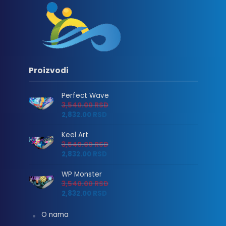
Proizvodi
Perfect Wave
3,540.00
RSD
2,832.00
RSD
Keel Art
3,540.00
RSD
2,832.00
RSD
WP Monster
3,540.00
RSD
2,832.00
RSD
O nama