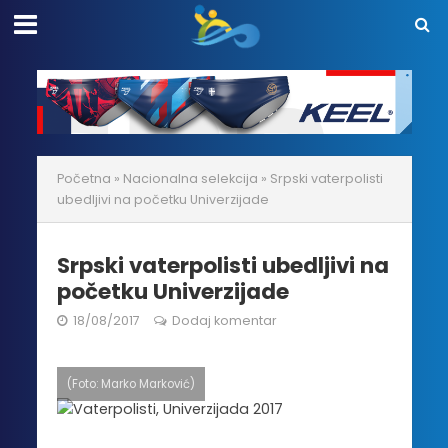
Početna
»
Nacionalna selekcija
»
Srpski vaterpolisti
ubedljivi na početku Univerzijade
Srpski vaterpolisti ubedljivi na
početku Univerzijade
18/08/2017
Dodaj komentar
(Foto: Marko Marković)