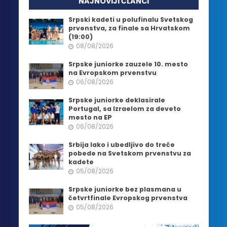
NAJNOVIJI ČLANCI
Srpski kadeti u polufinalu Svetskog
prvenstva, za finale sa Hrvatskom
(19:00)
08/08/2026
Srpske juniorke zauzele 10. mesto
na Evropskom prvenstvu
06/08/2026
Srpske juniorke deklasirale
Portugal, sa Izraelom za deveto
mesto na EP
06/08/2026
Srbija lako i ubedljivo do treće
pobede na Svetskom prvenstvu za
kadete
05/08/2026
Srpske juniorke bez plasmana u
četvrtfinale Evropskog prvenstva
05/08/2026