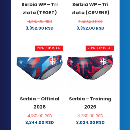
Serbia WP – Tri
Serbia WP – Tri
zlata (TEGET)
zlata (CRVENE)
4,190.00
RSD
4,190.00
RSD
3,352.00
RSD
3,352.00
RSD
Ovaj
Ovaj
proizvod
proizvod
ima
ima
20% POPUSTA!
20% POPUSTA!
više
više
varijanti.
varijanti.
Opcije
Opcije
mogu
mogu
biti
biti
izabrane
izabrane
na
na
Serbia – Official
Serbia – Training
stranici
stranici
2026
2026
proizvoda.
proizvoda.
4,180.00
RSD
3,780.00
RSD
3,344.00
RSD
3,024.00
RSD
Ovaj
Ovaj