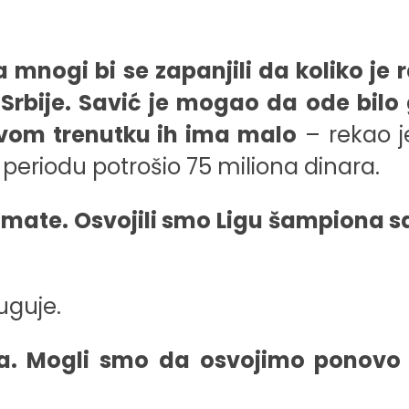
 mnogi bi se zapanjili da koliko je 
Srbije. Savić je mogao da ode bilo 
ovom trenutku ih ima malo
– rekao je
periodu potrošio 75 miliona dinara.
mate. Osvojili smo Ligu šampiona sa
uguje.
a. Mogli smo da osvojimo ponovo 