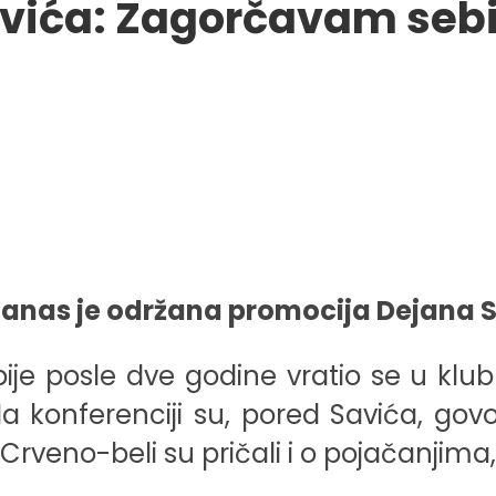
vića: Zagorčavam sebi
danas je održana promocija Dejana 
bije posle dve godine vratio se u klub
 konferenciji su, pored Savića, govor
ć. Crveno-beli su pričali i o pojačanjim