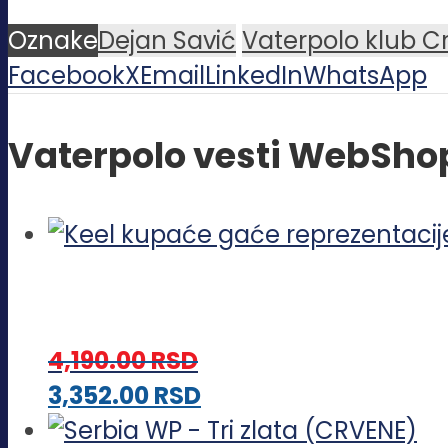
Oznake
Dejan Savić
Vaterpolo klub C
Facebook
X
Email
LinkedIn
WhatsApp
Vaterpolo vesti WebSho
4,190.00
RSD
Ovaj
3,352.00
RSD
proizvod