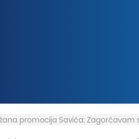
žana promocija Savića: Zagorčavam se