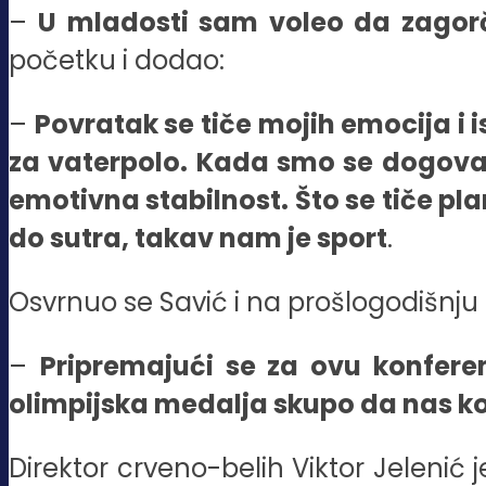
–
U mladosti sam voleo da zagorč
početku i dodao:
–
Povratak se tiče mojih emocija i is
za vaterpolo. Kada smo se dogovara
emotivna stabilnost. Što se tiče p
do sutra, takav nam je sport
.
Osvrnuo se Savić i na prošlogodišnju 
–
Pripremajući se za ovu konfere
olimpijska medalja skupo da nas koš
Direktor crveno-belih Viktor Jelenić 