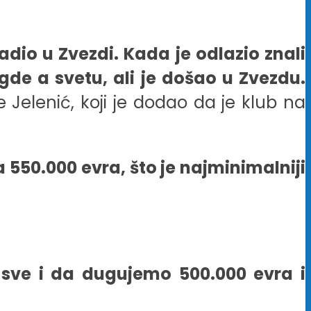
radio u Zvezdi. Kada je odlazio znali
gde a svetu, ali je došao u Zvezdu.
 Jelenić, koji je dodao da je klub na
 550.000 evra, što je najminimalniji
sve i da dugujemo 500.000 evra i