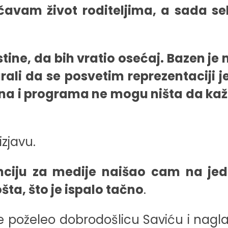
avam život roditeljima, a sada se
tine, da bih vratio osećaj. Bazen je 
li da se posvetim reprezentaciji je
lana i programa ne mogu ništa da ka
izjavu.
nciju za medije naišao cam na je
ta, što je ispalo tačno
.
je poželeo dobrodošlicu Saviću i naglas