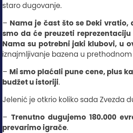
staro dugovanje.
–
Nama je čast što se Deki vratio, a
smo da će preuzeti reprezentaciju 
Nama su potrebni jaki klubovi, u 
iznajmljivanje bazena u prethodnom 
–
Mi smo plaćali pune cene, plus ka
budžet u istoriji
.
Jelenić je otkrio koliko sada Zvezda d
–
Trenutno dugujemo 180.000 evr
prevarimo igrače
.