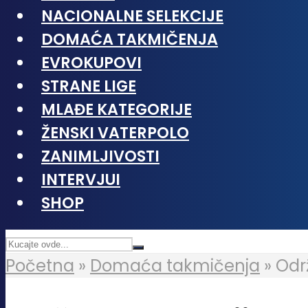
NACIONALNE SELEKCIJE
DOMAĆA TAKMIČENJA
EVROKUPOVI
STRANE LIGE
MLAĐE KATEGORIJE
ŽENSKI VATERPOLO
ZANIMLJIVOSTI
INTERVJUI
SHOP
Početna
»
Domaća takmičenja
»
Odr