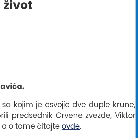
 život
Savića.
 sa kojim je osvojio dve duple krune,
ili predsednik Crvene zvezde, Viktor
a, a o tome čitajte
ovde
.