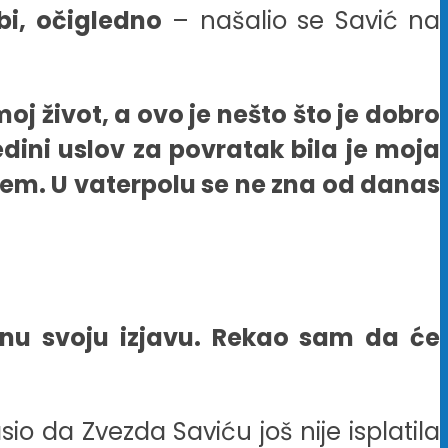
bi, očigledno
– našalio se Savić na
moj život, a ovo je nešto što je dobro
dini uslov za povratak bila je moja
žem. U vaterpolu se ne zna od danas
dnu svoju izjavu. Rekao sam da će
io da Zvezda Saviću još nije isplatila