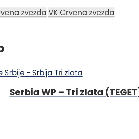
rvena zvezda
VK Crvena zvezda
p
Serbia WP – Tri zlata (TEGET