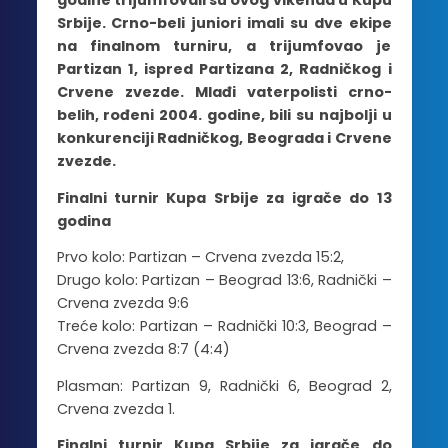
godine trijumfovali su ovog vikenda u Kupu
Srbije. Crno-beli juniori imali su dve ekipe
na finalnom turniru, a trijumfovao je
Partizan 1, ispred Partizana 2, Radničkog i
Crvene zvezde. Mlađi vaterpolisti crno-
belih, rođeni 2004. godine, bili su najbolji u
konkurenciji Radničkog, Beograda i Crvene
zvezde.
Finalni turnir Kupa Srbije za igrače do 13
godina
Prvo kolo: Partizan – Crvena zvezda 15:2,
Drugo kolo: Partizan – Beograd 13:6, Radnički –
Crvena zvezda 9:6
Treće kolo: Partizan – Radnički 10:3, Beograd –
Crvena zvezda 8:7 (4:4)
Plasman: Partizan 9, Radnički 6, Beograd 2,
Crvena zvezda 1.
Finalni turnir Kupa Srbije za igrače do