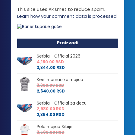
This site uses Akismet to reduce spam.
Learn how your comment data is processed.
Proizvodi
Serbia - Official 2026
4,180.00
RSD
3,344.00
RSD
Keel mornarska majica
3,300.00
RSD
2,640.00
RSD
Serbia - Official za decu
2,980.00
RSD
2,384.00
RSD
Polo majica Srbije
3,580.00
RSD