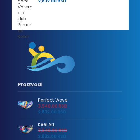
2,832.00
RSD
Proizvodi
Perfect Wave
3,540.00
RSD
2,832.00
RSD
Keel Art
3,540.00
RSD
2,832.00
RSD