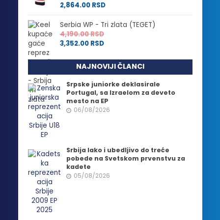
2,864.00
RSD
Serbia WP - Tri zlata (TEGET)
4,190.00
RSD
3,352.00
RSD
NAJNOVIJI ČLANCI
Srpske juniorke deklasirale
Portugal, sa Izraelom za deveto
mesto na EP
06/08/2026
Srbija lako i ubedljivo do treće
pobede na Svetskom prvenstvu za
kadete
05/08/2026