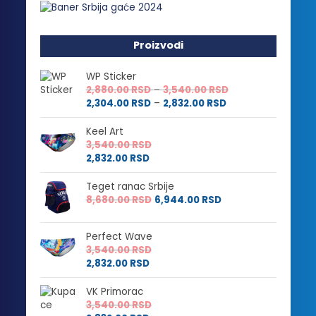
Proizvodi
WP Sticker
Raspon
2,880.00
RSD
–
3,540.00
RSD
Raspon
cena:
2,304.00
RSD
–
2,832.00
RSD
cena:
od
od
2,880.00 RSD
Keel Art
2,304.00 RSD
do
3,540.00
RSD
do
3,540.00 RSD
2,832.00
RSD
2,832.00 RSD
Teget ranac Srbije
8,680.00
RSD
6,944.00
RSD
Perfect Wave
3,540.00
RSD
2,832.00
RSD
VK Primorac
3,540.00
RSD