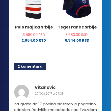
Opcije
biti
mogu
izabrane
biti
na
izabrane
stranici
na
Polo majica Srbije
Teget ranac Srbije
proizvoda.
stranici
3,580.00
RSD
8,680.00
RSD
proizvoda.
2,864.00
RSD
6,944.00
RSD
Ovaj
proizvod
ima
više
2 komentara
varijanti.
Opcije
mogu
biti
Vitanovic
izabrane
27/03/2017 u 07:31
na
stranici
Za igrače do 17 godina plasman je pogrešno
proizvoda.
određen. Radnički ima pobede nad Zvezdom