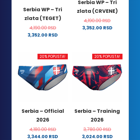
Serbia WP – Tri
Serbia WP – Tri
zlata (CRVENE)
zlata (TEGET)
4,190.00
RSD
4,190.00
RSD
3,352.00
RSD
Ovaj
3,352.00
RSD
Ovaj
proizvod
proizvod
ima
ima
više
20% POPUSTA!
20% POPUSTA!
više
varijanti.
varijanti.
Opcije
Opcije
mogu
mogu
biti
biti
izabrane
izabrane
na
na
stranici
Serbia – Official
Serbia – Training
stranici
proizvoda.
2026
2026
proizvoda.
4,180.00
RSD
3,780.00
RSD
3,344.00
RSD
3,024.00
RSD