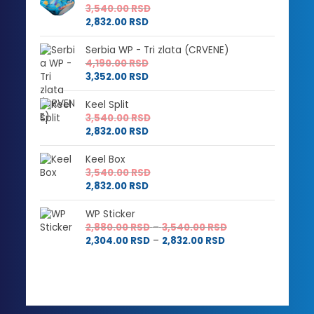
3,540.00
RSD
2,832.00
RSD
Serbia WP - Tri zlata (CRVENE)
4,190.00
RSD
3,352.00
RSD
Keel Split
3,540.00
RSD
2,832.00
RSD
Keel Box
3,540.00
RSD
2,832.00
RSD
WP Sticker
Raspon
2,880.00
RSD
–
3,540.00
RSD
Raspon
cena:
2,304.00
RSD
–
2,832.00
RSD
cena:
od
od
2,880.00 RSD
2,304.00 RSD
do
do
3,540.00 RSD
2,832.00 RSD