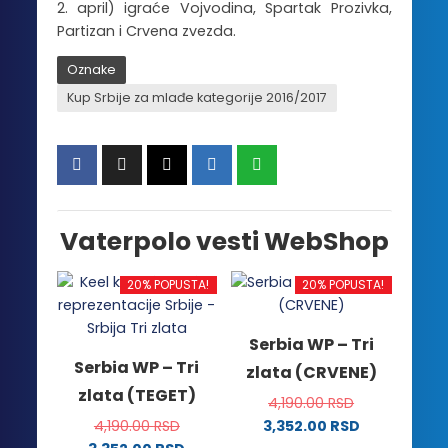
2. april) igraće Vojvodina, Spartak Prozivka,
Partizan i Crvena zvezda.
Oznake
Kup Srbije za mlađe kategorije 2016/2017
Vaterpolo vesti WebShop
20% POPUSTA!
20% POPUSTA!
Serbia WP – Tri
Serbia WP – Tri
zlata (CRVENE)
zlata (TEGET)
4,190.00
RSD
4,190.00
RSD
3,352.00
RSD
Ovaj