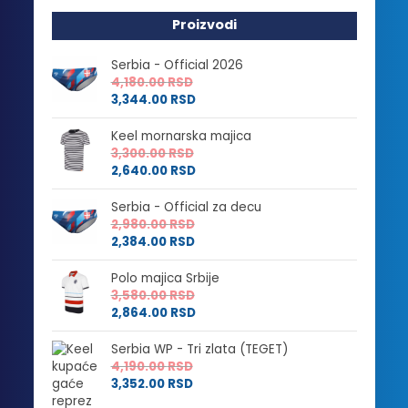
Proizvodi
Serbia - Official 2026
4,180.00
RSD
3,344.00
RSD
Keel mornarska majica
3,300.00
RSD
2,640.00
RSD
Serbia - Official za decu
2,980.00
RSD
2,384.00
RSD
Polo majica Srbije
3,580.00
RSD
2,864.00
RSD
Serbia WP - Tri zlata (TEGET)
4,190.00
RSD
3,352.00
RSD