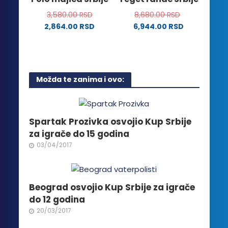
proizvoda.
stranici
3,580.00
RSD
8,680.00
RSD
proizvoda.
2,864.00
RSD
6,944.00
RSD
Ovaj
proizvod
ima
više
Možda te zanima i ovo:
varijanti.
Opcije
mogu
biti
Spartak Prozivka osvojio Kup Srbije
izabrane
za igrače do 15 godina
na
03/04/2017
stranici
proizvoda.
Beograd osvojio Kup Srbije za igrače
do 12 godina
20/03/2017