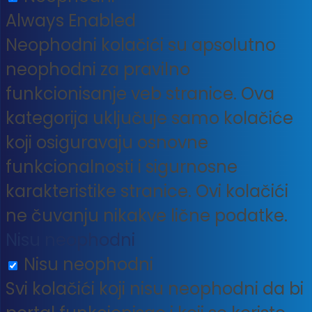
Always Enabled
Neophodni kolačići su apsolutno
neophodni za pravilno
funkcionisanje veb stranice. Ova
kategorija uključuje samo kolačiće
koji osiguravaju osnovne
funkcionalnosti i sigurnosne
karakteristike stranice. Ovi kolačići
ne čuvanju nikakve lične podatke.
Nisu neophodni
Nisu neophodni
Svi kolačići koji nisu neophodni da bi