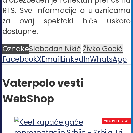
a obezbeđen je i direktan prenos na
RTS. Sve informacije o ulaznicama
za ovaj spektakl biće uskoro
dostupne.
Oznake
Slobodan Nikić
Živko Gocić
Facebook
X
Email
LinkedIn
WhatsApp
Vaterpolo vesti
WebShop
20% POPUSTA!