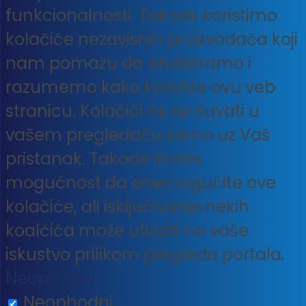
funkcionalnosti. Takođe koristimo
kolačiće nezavisnih proizvođača koji
nam pomažu da analiziramo i
razumemo kako koristite ovu veb
stranicu. Kolačići će se čuvati u
vašem pregledaču samo uz Vaš
pristanak. Takođe imate
mogućnost da onemogućite ove
kolačiće, ali isključivanje nekih
koalčića može uticati na vaše
iskustvo prilikom pregleda portala.
Neophodni
Neophodni