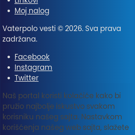
Linkovi
Moj nalog
Vaterpolo vesti © 2026. Sva prava
zadržana.
Facebook
Instagram
Twitter
Naš portal koristi kolačiće kako bi
pružio najbolje iskustvo svakom
korisniku našeg sajta. Nastavkom
korišćenja našeg web sajta, slažete