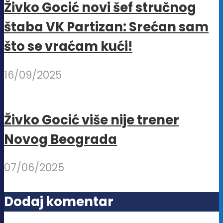
Živko Gocić novi šef stručnog
štaba VK Partizan: Srećan sam
što se vraćam kući!
16/09/2025
Živko Gocić više nije trener
Novog Beograda
07/06/2025
Dodaj komentar