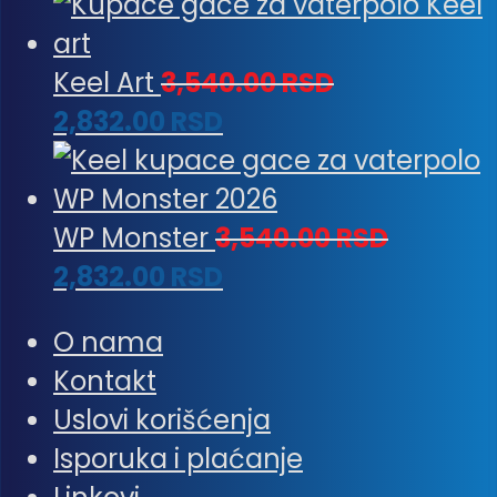
Keel Art
3,540.00
RSD
2,832.00
RSD
WP Monster
3,540.00
RSD
2,832.00
RSD
O nama
Kontakt
Uslovi korišćenja
Isporuka i plaćanje