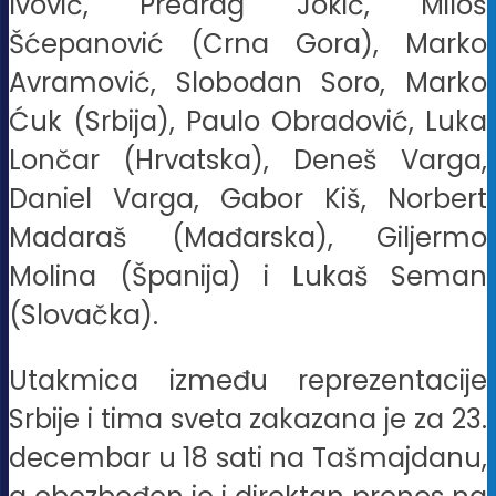
Ivović, Predrag Jokić, Miloš
Šćepanović (Crna Gora), Marko
Avramović, Slobodan Soro, Marko
Ćuk (Srbija), Paulo Obradović, Luka
Lončar (Hrvatska), Deneš Varga,
Daniel Varga, Gabor Kiš, Norbert
Madaraš (Mađarska), Giljermo
Molina (Španija) i Lukaš Seman
(Slovačka).
Utakmica između reprezentacije
Srbije i tima sveta zakazana je za 23.
decembar u 18 sati na Tašmajdanu,