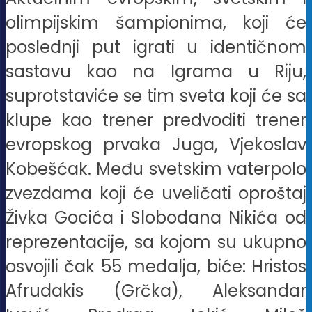
olimpijskim šampionima, koji će
poslednji put igrati u identičnom
sastavu kao na Igrama u Riju,
suprotstaviće se tim sveta koji će sa
klupe kao trener predvoditi trener
evropskog prvaka Juga, Vjekoslav
Kobešćak. Među svetskim vaterpolo
zvezdama koji će uveličati oproštaj
Živka Gocića i Slobodana Nikića od
reprezentacije, sa kojom su ukupno
osvojili čak 55 medalja, biće: Hristos
Afrudakis (Grčka), Aleksandar