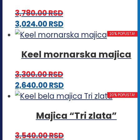
mogu
3,780.00
RSD
biti
Ovaj
3,024.00
RSD
izabrane
proizvod
20% POPUSTA!
na
ima
stranici
Keel mornarska majica
više
proizvoda.
varijanti.
3,300.00
RSD
Opcije
Ovaj
2,640.00
RSD
mogu
proizvod
20% POPUSTA!
biti
ima
izabrane
Majica “Tri zlata”
više
na
varijanti.
stranici
3,540.00
RSD
Opcije