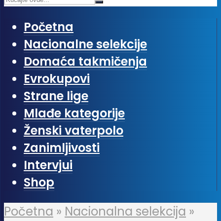
Početna
Nacionalne selekcije
Domaća takmičenja
Evrokupovi
Strane lige
Mlađe kategorije
Ženski vaterpolo
Zanimljivosti
Intervjui
Shop
Početna
»
Nacionalna selekcija
»