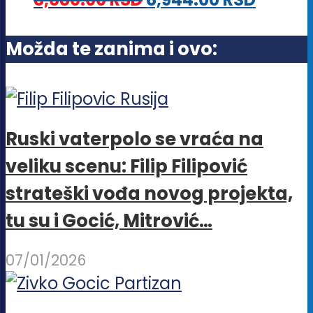
mogu
biti
Možda te zanima i ovo:
izabrane
na
stranici
proizvoda.
Ruski vaterpolo se vraća na
veliku scenu: Filip Filipović
strateški vođa novog projekta,
tu su i Gocić, Mitrović…
07/01/2026