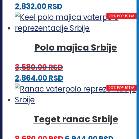
proizvoda.
Ovaj
2,832.00
RSD
mogu
proizvod
20% POPUSTA!
biti
ima
izabrane
više
na
Polo majica Srbije
varijanti.
stranici
Opcije
proizvoda.
3,580.00
RSD
mogu
Ovaj
2,864.00
RSD
biti
proizvod
20% POPUSTA!
izabrane
ima
na
više
stranici
Teget ranac Srbije
varijanti.
proizvoda.
Opcije
8,680.00
RSD
6,944.00
RSD