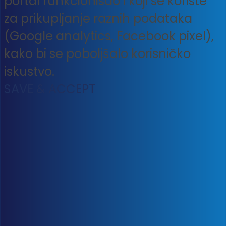
portal funkcionisao i koji se koriste
za prikupljanje raznih podataka
(Google analytics, Facebook pixel),
kako bi se poboljšalo korisničko
iskustvo.
SAVE & ACCEPT