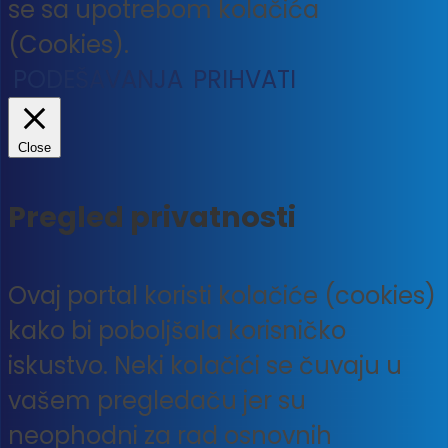
se sa upotrebom kolačića
(Cookies).
PODEŠAVANJA
PRIHVATI
Close
Pregled privatnosti
Ovaj portal koristi kolačiće (cookies)
kako bi poboljšala korisničko
iskustvo. Neki kolačići se čuvaju u
vašem pregledaču jer su
neophodni za rad osnovnih