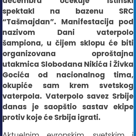
decembra očekuje istinski
spektakl na bazenu SRC
“Tašmajdan”. Manifestacija pod
nazivom Dani vaterpolo
šampiona, u čijem sklopu će biti
organizovana oproštajna
utakmica Slobodana Nikića i Živka
Gocića od nacionalnog tima,
okupiće sam krem svetskog
vaterpola. Vaterpolo savez Srbije
danas je saopštio sastav ekipe
protiv koje će Srbija igrati.
Aktuelnim evropskim, svetskim i