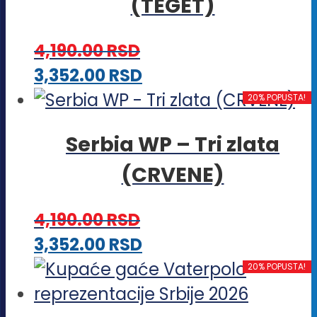
(TEGET)
4,190.00
RSD
Ovaj
3,352.00
RSD
proizvod
20% POPUSTA!
ima
Serbia WP – Tri zlata
više
(CRVENE)
varijanti.
Opcije
4,190.00
RSD
mogu
Ovaj
3,352.00
RSD
biti
proizvod
20% POPUSTA!
izabrane
ima
na