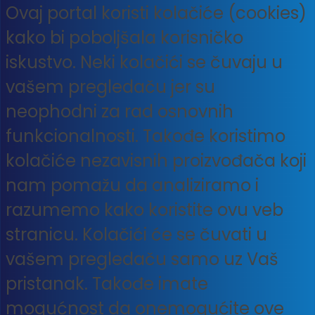
Ovaj portal koristi kolačiće (cookies)
kako bi poboljšala korisničko
iskustvo. Neki kolačići se čuvaju u
vašem pregledaču jer su
neophodni za rad osnovnih
funkcionalnosti. Takođe koristimo
kolačiće nezavisnih proizvođača koji
nam pomažu da analiziramo i
razumemo kako koristite ovu veb
stranicu. Kolačići će se čuvati u
vašem pregledaču samo uz Vaš
pristanak. Takođe imate
mogućnost da onemogućite ove