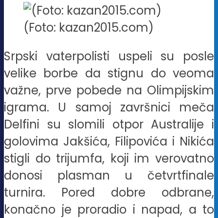
(Foto: kazan2015.com)
Srpski vaterpolisti uspeli su posle
velike borbe da stignu do veoma
važne, prve pobede na Olimpijskim
igrama. U samoj završnici meča
Delfini su slomili otpor Australije i
golovima Jakšića, Filipovića i Nikića
stigli do trijumfa, koji im verovatno
donosi plasman u četvrtfinale
turnira. Pored dobre odbrane,
konačno je proradio i napad, a to