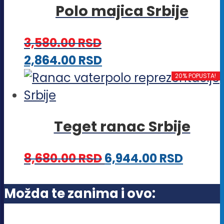
na
Polo majica Srbije
varijanti.
stranici
Opcije
proizvoda.
3,580.00
RSD
mogu
Ovaj
2,864.00
RSD
biti
proizvod
20% POPUSTA!
izabrane
ima
na
više
stranici
Teget ranac Srbije
varijanti.
proizvoda.
Opcije
8,680.00
RSD
6,944.00
RSD
mogu
biti
Možda te zanima i ovo:
izabrane
na