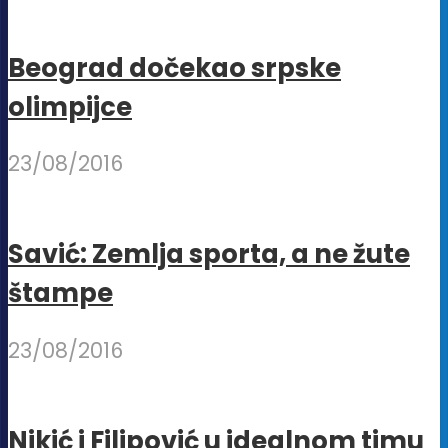
stranici
proizvoda.
Beograd dočekao srpske
olimpijce
23/08/2016
Savić: Zemlja sporta, a ne žute
štampe
23/08/2016
Nikić i Filipović u idealnom timu