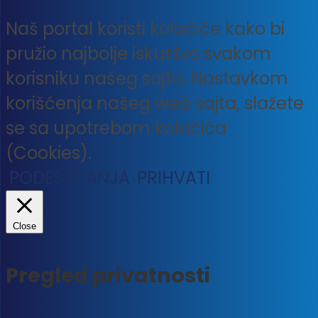
Naš portal koristi kolačiće kako bi
pružio najbolje iskustvo svakom
korisniku našeg sajta. Nastavkom
korišćenja našeg web sajta, slažete
se sa upotrebom kolačića
(Cookies).
PODEŠAVANJA
PRIHVATI
Close
Pregled privatnosti