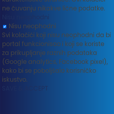
ne čuvanju nikakve lične podatke.
Nisu neophodni
Nisu neophodni
Svi kolačići koji nisu neophodni da bi
portal funkcionisao i koji se koriste
za prikupljanje raznih podataka
(Google analytics, Facebook pixel),
kako bi se poboljšalo korisničko
iskustvo.
SAVE & ACCEPT