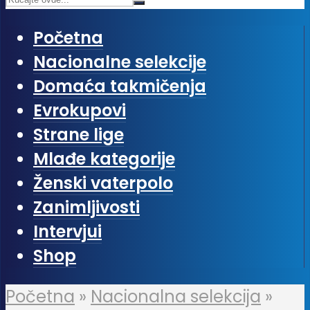
Početna
Nacionalne selekcije
Domaća takmičenja
Evrokupovi
Strane lige
Mlađe kategorije
Ženski vaterpolo
Zanimljivosti
Intervjui
Shop
Početna
»
Nacionalna selekcija
»