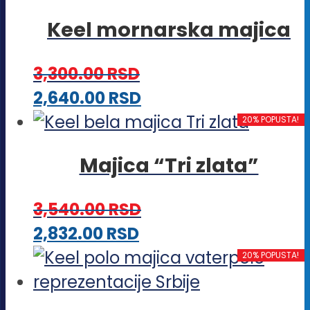
ima
stranici
Keel mornarska majica
više
proizvoda.
varijanti.
3,300.00
RSD
Opcije
Ovaj
2,640.00
RSD
mogu
proizvod
20% POPUSTA!
biti
ima
izabrane
Majica “Tri zlata”
više
na
varijanti.
stranici
3,540.00
RSD
Opcije
proizvoda.
Ovaj
2,832.00
RSD
mogu
proizvod
20% POPUSTA!
biti
ima
izabrane
više