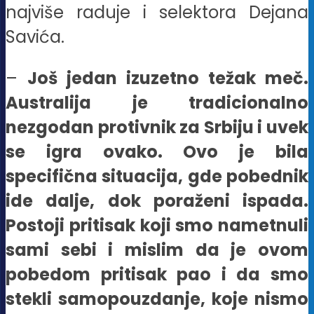
najviše raduje i selektora Dejana
Savića.
–
Još jedan izuzetno težak meč.
Australija je tradicionalno
nezgodan protivnik za Srbiju i uvek
se igra ovako. Ovo je bila
specifična situacija, gde pobednik
ide dalje, dok poraženi ispada.
Postoji pritisak koji smo nametnuli
sami sebi i mislim da je ovom
pobedom pritisak pao i da smo
stekli samopouzdanje, koje nismo