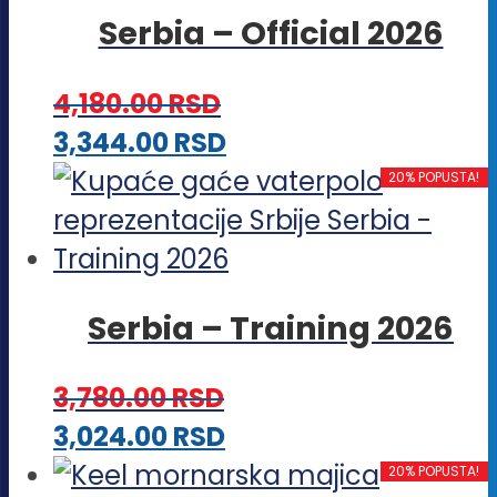
više
stranici
Serbia – Official 2026
varijanti.
proizvoda.
Opcije
4,180.00
RSD
mogu
Ovaj
3,344.00
RSD
biti
proizvod
20% POPUSTA!
izabrane
ima
na
više
stranici
varijanti.
proizvoda.
Serbia – Training 2026
Opcije
mogu
3,780.00
RSD
biti
Ovaj
3,024.00
RSD
izabrane
proizvod
20% POPUSTA!
na