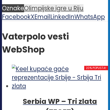
Oznake
Olimpijske igre u Riju
Facebook
X
Email
LinkedIn
WhatsApp
Vaterpolo vesti
WebShop
20% POPUSTA!
Serbia WP – Tri zlata