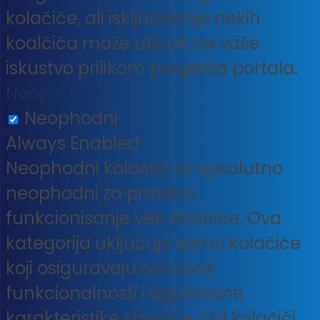
kolačiće, ali isključivanje nekih
koalčića može uticati na vaše
iskustvo prilikom pregleda portala.
Neophodni
Neophodni
Always Enabled
Neophodni kolačići su apsolutno
neophodni za pravilno
funkcionisanje veb stranice. Ova
kategorija uključuje samo kolačiće
koji osiguravaju osnovne
funkcionalnosti i sigurnosne
karakteristike stranice. Ovi kolačići