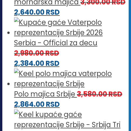
mornarska majica
3,300.00
RSD
2,640.00
RSD
Serbia - Official za decu
2,980.00
RSD
2,384.00
RSD
Polo majica Srbije
3,580.00
RSD
2,864.00
RSD