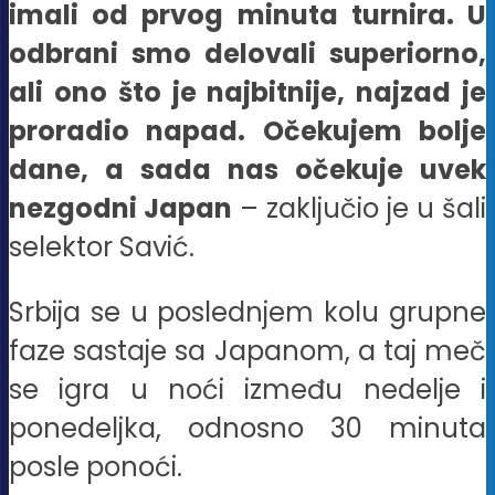
imali od prvog minuta turnira. U
odbrani smo delovali superiorno,
ali ono što je najbitnije, najzad je
proradio napad. Očekujem bolje
dane, a sada nas očekuje uvek
nezgodni Japan
– zaključio je u šali
selektor Savić.
Srbija se u poslednjem kolu grupne
faze sastaje sa Japanom, a taj meč
se igra u noći između nedelje i
ponedeljka, odnosno 30 minuta
posle ponoći.