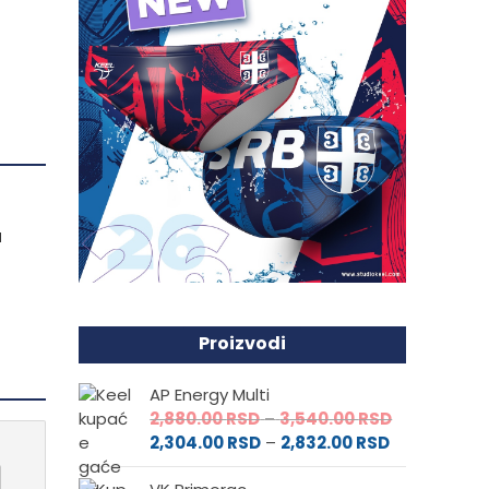
u
Proizvodi
AP Energy Multi
Raspon
2,880.00
RSD
–
3,540.00
RSD
Raspon
cena:
2,304.00
RSD
–
2,832.00
RSD
cena:
od