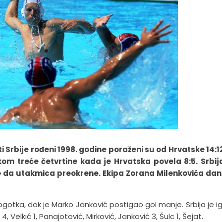
Srbije rođeni 1998. godine poraženi su od Hrvatske 14:12
tkom treće četvrtine kada je Hrvatska povela 8:5. Srbij
age da utakmica preokrene. Ekipa Zorana Milenkovića da
ogotka, dok je Marko Janković postigao gol manje. Srbija je ig
, Velkić 1, Panajotović, Mirković, Janković 3, Šulc 1, Šejat.