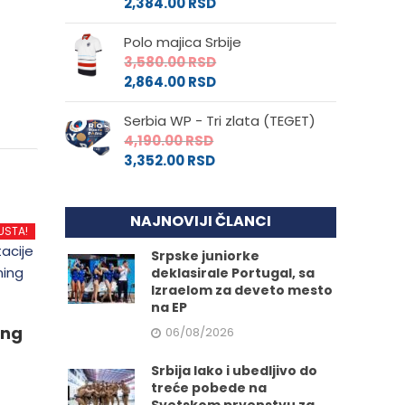
2,384.00
RSD
Polo majica Srbije
3,580.00
RSD
2,864.00
RSD
Serbia WP - Tri zlata (TEGET)
4,190.00
RSD
3,352.00
RSD
NAJNOVIJI ČLANCI
USTA!
Srpske juniorke
deklasirale Portugal, sa
Izraelom za deveto mesto
na EP
ing
06/08/2026
Srbija lako i ubedljivo do
treće pobede na