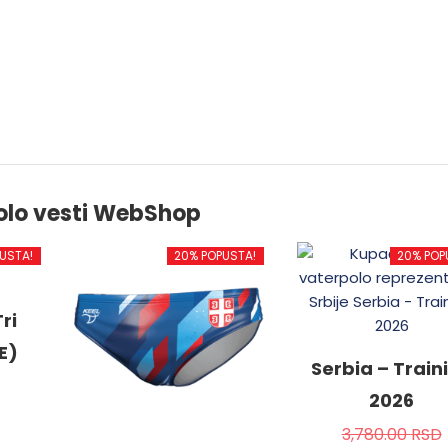
olo vesti WebShop
USTA!
20% POPUSTA!
20% POP
ri
E)
Serbia – Train
2026
3,780.00
RSD