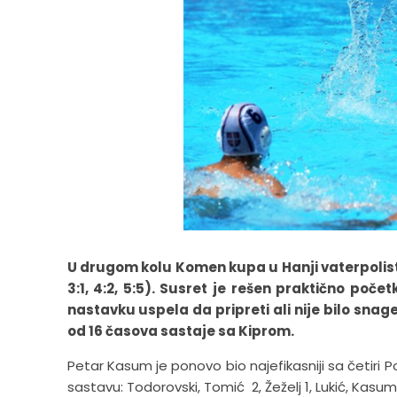
U drugom kolu Komen kupa u Hanji vaterpolisti 
3:1, 4:2, 5:5). Susret je rešen praktično poče
nastavku uspela da pripreti ali nije bilo sn
od 16 časova sastaje sa Kiprom.
Petar Kasum je ponovo bio najefikasniji sa četiri P
sastavu: Todorovski, Tomić 2, Žeželj 1, Lukić, Kasum 4