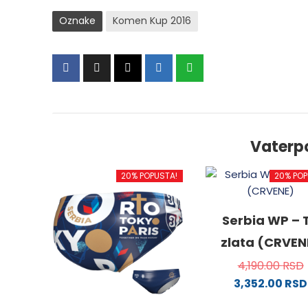
Oznake
Komen Kup 2016
Vaterp
20% POPUSTA!
20% POP
Serbia WP – T
zlata (CRVEN
4,190.00
RSD
3,352.00
RSD
Ovaj