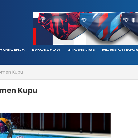
AKMIČENJA
EVROKUPOVI
STRANE LIGE
MLAĐE KATEGOR
 Komen Kupu
Komen Kupu