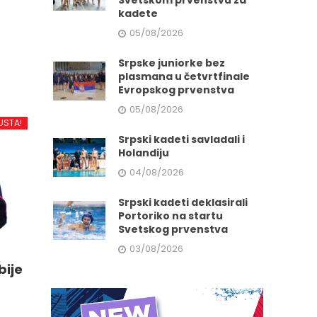
Svetskom prvenstvu za
kadete
05/08/2026
d
Srpske juniorke bez
plasmana u četvrtfinale
Evropskog prvenstva
.
05/08/2026
USTA!
Srpski kadeti savladali i
Holandiju
e
04/08/2026
Srpski kadeti deklasirali
da.
Portoriko na startu
Svetskog prvenstva
03/08/2026
bije