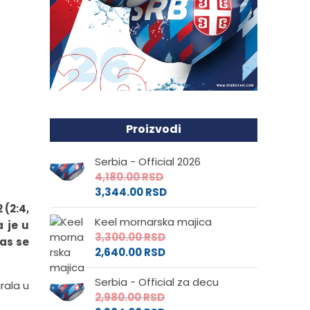
Proizvodi
Serbia - Official 2026
4,180.00
RSD
3,344.00
RSD
 (2:4,
Keel mornarska majica
a je u
3,300.00
RSD
nas se
2,640.00
RSD
Serbia - Official za decu
rala u
2,980.00
RSD