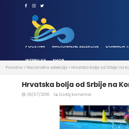
POČETNA
NACIONALNE SELEKCIJE
DOMAĆA T
INTERVJUI
SHOP
Početna
»
Nacionalna selekcija
»
Hrvatska bolja od Srbije na
Hrvatska bolja od Srbije na 
29/07/2016
Dodaj komentar