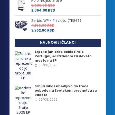
Polo majica Srbije
3,580.00
RSD
2,864.00
RSD
Serbia WP - Tri zlata (TEGET)
4,190.00
RSD
3,352.00
RSD
NAJNOVIJI ČLANCI
Srpske juniorke deklasirale
Portugal, sa Izraelom za deveto
mesto na EP
06/08/2026
Srbija lako i ubedljivo do treće
pobede na Svetskom prvenstvu za
kadete
05/08/2026