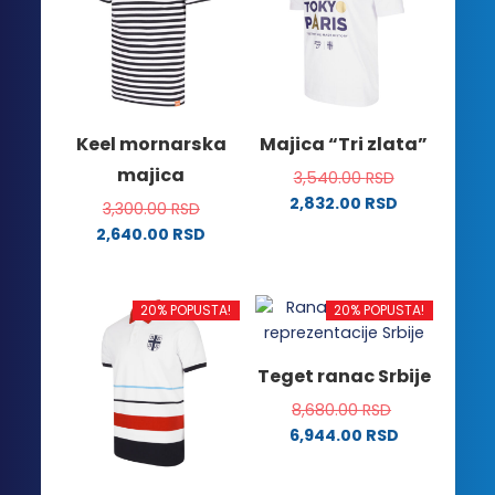
varijanti.
varijanti.
Opcije
Opcije
mogu
mogu
biti
biti
izabrane
izabrane
na
na
Keel mornarska
Majica “Tri zlata”
stranici
stranici
majica
3,540.00
RSD
proizvoda.
proizvoda.
2,832.00
RSD
3,300.00
RSD
Ovaj
2,640.00
RSD
proizvod
Ovaj
ima
proizvod
više
ima
20% POPUSTA!
20% POPUSTA!
varijanti.
više
Opcije
varijanti.
Teget ranac Srbije
mogu
Opcije
biti
8,680.00
RSD
mogu
izabrane
6,944.00
RSD
biti
na
izabrane
stranici
na