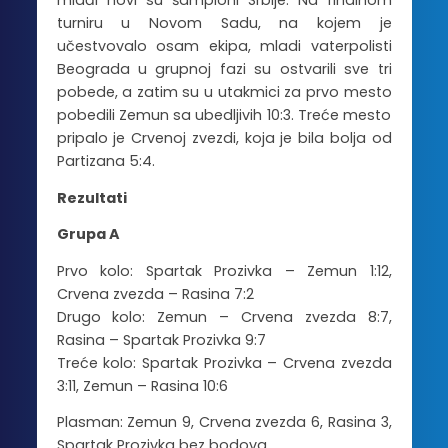
mlađi novi su šampioni Srbije. Na finalnom
turniru u Novom Sadu, na kojem je
učestvovalo osam ekipa, mladi vaterpolisti
Beograda u grupnoj fazi su ostvarili sve tri
pobede, a zatim su u utakmici za prvo mesto
pobedili Zemun sa ubedljivih 10:3. Treće mesto
pripalo je Crvenoj zvezdi, koja je bila bolja od
Partizana 5:4.
Rezultati
Grupa A
Prvo kolo: Spartak Prozivka – Zemun 1:12,
Crvena zvezda – Rasina 7:2
Drugo kolo: Zemun – Crvena zvezda 8:7,
Rasina – Spartak Prozivka 9:7
Treće kolo: Spartak Prozivka – Crvena zvezda
3:11, Zemun – Rasina 10:6
Plasman: Zemun 9, Crvena zvezda 6, Rasina 3,
Spartak Prozivka bez bodova.