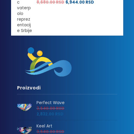
8,680.00
RSD
6,944.00
RSD
Proizvodi
Perfect Wave
3,540.00
RSD
2,832.00
RSD
Keel Art
3,540.00
RSD