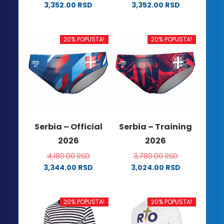
3,352.00
RSD
3,352.00
RSD
Ovaj
Ovaj
proizvod
proizvod
ima
ima
20% POPUSTA!
20% POPUSTA!
više
više
varijanti.
varijanti.
Opcije
Opcije
mogu
mogu
biti
biti
izabrane
izabrane
na
na
Serbia – Official
Serbia – Training
stranici
stranici
2026
2026
proizvoda.
proizvoda.
4,180.00
RSD
3,780.00
RSD
3,344.00
RSD
3,024.00
RSD
Ovaj
Ovaj
proizvod
proizvod
ima
ima
20% POPUSTA!
20% POPUSTA!
više
više