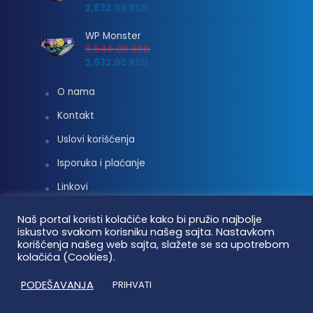
2,832.00
RSD
WP Monster
3,540.00
RSD
2,832.00
RSD
O nama
Kontakt
Uslovi korišćenja
Isporuka i plaćanje
Linkovi
Moj nalog
Naš portal koristi kolačiće kako bi pružio najbolje
iskustvo svakom korisniku našeg sajta. Nastavkom
korišćenja našeg web sajta, slažete se sa upotrebom
kolačića (Cookies).
Vaterpolo vesti © 2026. Sva prava zadržana.
PODEŠAVANJA
PRIHVATI