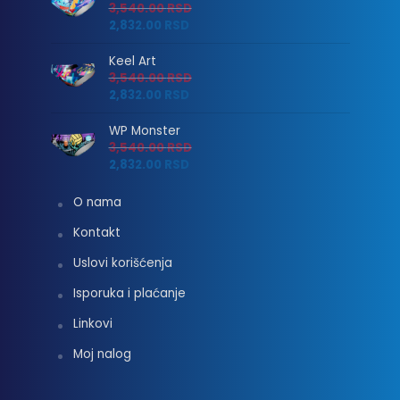
3,540.00
RSD
2,832.00
RSD
Keel Art
3,540.00
RSD
2,832.00
RSD
WP Monster
3,540.00
RSD
2,832.00
RSD
O nama
Kontakt
Uslovi korišćenja
Isporuka i plaćanje
Linkovi
Moj nalog