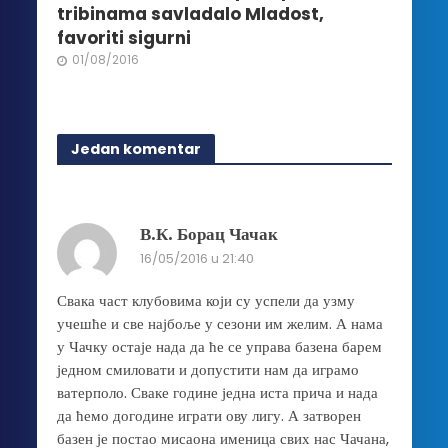
tribinama savladalo Mladost,
favoriti sigurni
01/08/2016
Jedan komentar
В.К. Борац Чачак
16/05/2016 u 21:40
Свака част клубовима који су успели да узму
учешће и све најбоље у сезони им желим. А нама
у Чачку остаје нада да ће се управа базена барем
једном смиловати и допустити нам да играмо
ватерполо. Сваке године једна иста прича и нада
да ћемо догодине играти ову лигу. А затворен
базен је постао мисаона именица свих нас Чачана,