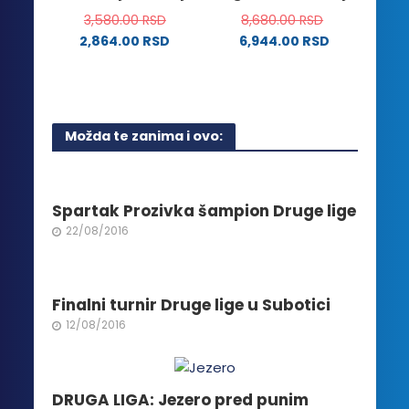
3,580.00
RSD
8,680.00
RSD
proizvoda.
2,864.00
RSD
6,944.00
RSD
Ovaj
proizvod
ima
više
Možda te zanima i ovo:
varijanti.
Opcije
mogu
biti
Spartak Prozivka šampion Druge lige
izabrane
22/08/2016
na
stranici
proizvoda.
Finalni turnir Druge lige u Subotici
12/08/2016
DRUGA LIGA: Jezero pred punim