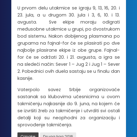
U prvom delu utakmice se igraju 9, 13, 16, 20. i
23. jula, a u drugom 30. jula i 3, 6, 10. i 13.
avgusta. Sve ekipe moraju odigrati
međusobne utakmice u grupi, po dvostrukom
bod sistemu. Nakon dobijenog plasmana po
grupama na fajnal-for će se plasirati po dve
najbolje plasirane ekipe iz obe grupe. Fajnal-
for će se održati 20. i 21. avgusta, a igra se
na sledeći način: Sever 1 – Jug 2 i Jug 1 – Sever
2. Pobednici ovih duela sastaju se u finalu dan
kasnije.
Vaterpolo savez Srbije organizovaće
sastanak sa klubovima učesnicima u ovom
takmičenju najkasnije do 9. juna, na kojem će
se izvršiti žreb za takmičenje i utvrditi svi ostali
detalji koji su neophodni za organizaciju i
sprovođenje takmičenja.
Oznake
Druga liga 2016