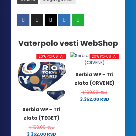
Vaterpolo vesti WebShop
20% POPUSTA!
20% POPUSTA!
Serbia WP – Tri
zlata (CRVENE)
4,190.00
RSD
3,352.00
RSD
Ovaj
Serbia WP – Tri
proizvod
zlata (TEGET)
ima
više
4,190.00
RSD
varijanti.
3,352.00
RSD