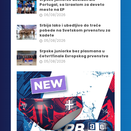
Portugal, sa Izraelom za deveto
mesto na EP
06/08/2026
Srbija lako i ubedljivo do treće
pobede na Svetskom prvenstvu za
kadete
05/08/2026
Srpske juniorke bez plasmana u
četvrtfinale Evropskog prvenstva
05/08/2026