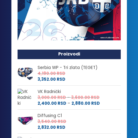
Proizvodi
Serbia WP - Tri zlata (TEGET)
4,190.00
RSD
3,352.00
RSD
VK Radnički
Raspon
3,000.00
RSD
–
3,600.00
RSD
cena:
Raspon
2,400.00
RSD
–
2,880.00
RSD
od
cena:
3,000.00 RSD
od
Diffusing C1
do
2,400.00 RSD
3,540.00
RSD
3,600.00 RSD
do
2,832.00
RSD
2,880.00 RSD