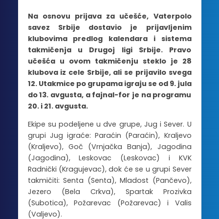
Na osnovu prijava za učešće, Vaterpolo
savez Srbije dostavio je prijavljenim
klubovima predlog kalendara i sistema
takmičenja u Drugoj ligi Srbije. Pravo
učešća u ovom takmičenju steklo je 28
klubova iz cele Srbije, ali se prijavilo svega
12. Utakmice po grupama igraju se od 9. jula
do 13. avgusta, a fajnal-for je na programu
20. i 21. avgusta.
Ekipe su podeljene u dve grupe, Jug i Sever. U
grupi Jug igraće: Paraćin (Paraćin), Kraljevo
(Kraljevo), Goč (Vrnjačka Banja), Jagodina
(Jagodina), Leskovac (Leskovac) i KVK
Radnički (Kragujevac), dok će se u grupi Sever
takmičiti: Senta (Senta), Mladost (Pančevo),
Jezero (Bela Crkva), Spartak Prozivka
(Subotica), Požarevac (Požarevac) i Valis
(Valjevo).