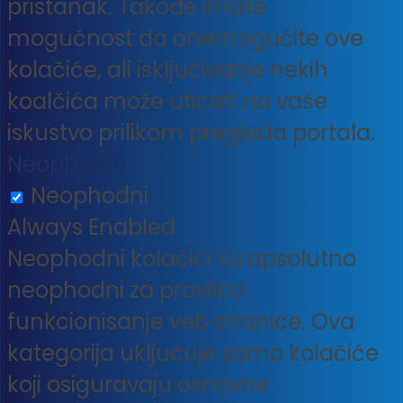
pristanak. Takođe imate
mogućnost da onemogućite ove
kolačiće, ali isključivanje nekih
koalčića može uticati na vaše
iskustvo prilikom pregleda portala.
Neophodni
Neophodni
Always Enabled
Neophodni kolačići su apsolutno
neophodni za pravilno
funkcionisanje veb stranice. Ova
kategorija uključuje samo kolačiće
koji osiguravaju osnovne