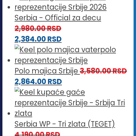
Serbia - Official za decu
2,980.00
RSD
2,384.00
RSD
Polo majica Srbije
3,580.00
RSD
2,864.00
RSD
Serbia WP - Tri zlata (TEGET)
4,190.00
RSD