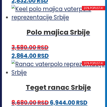
Ovaj
2,832.00
RSD
mogu
proizvod
20% POPUSTA!
biti
ima
izabrane
više
na
Polo majica Srbije
varijanti.
stranici
Opcije
proizvoda.
3,580.00
RSD
mogu
Ovaj
2,864.00
RSD
biti
proizvod
20% POPUSTA!
izabrane
ima
na
više
stranici
Teget ranac Srbije
varijanti.
proizvoda.
Opcije
8,680.00
RSD
6,944.00
RSD
mogu