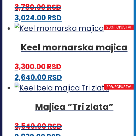
mogu
3,780.00
RSD
biti
Ovaj
3,024.00
RSD
izabrane
proizvod
20% POPUSTA!
na
ima
stranici
Keel mornarska majica
više
proizvoda.
varijanti.
3,300.00
RSD
Opcije
Ovaj
2,640.00
RSD
mogu
proizvod
20% POPUSTA!
biti
ima
izabrane
Majica “Tri zlata”
više
na
varijanti.
stranici
3,540.00
RSD
Opcije
proizvoda.