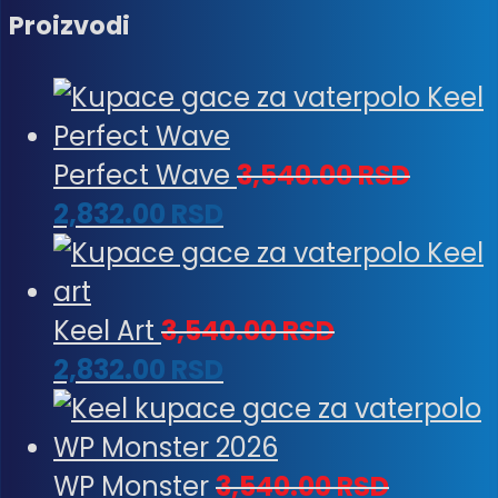
Proizvodi
Perfect Wave
3,540.00
RSD
2,832.00
RSD
Keel Art
3,540.00
RSD
2,832.00
RSD
WP Monster
3,540.00
RSD