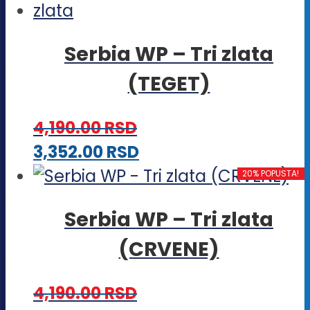
Serbia WP – Tri zlata
(TEGET)
4,190.00
RSD
Ovaj
3,352.00
RSD
proizvod
20% POPUSTA!
ima
Serbia WP – Tri zlata
više
(CRVENE)
varijanti.
Opcije
4,190.00
RSD
mogu