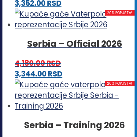
Ovaj
3,352.00
RSD
biti
proizvod
20% POPUSTA!
izabrane
ima
na
više
stranici
Serbia – Official 2026
varijanti.
proizvoda.
Opcije
4,180.00
RSD
mogu
Ovaj
3,344.00
RSD
biti
proizvod
20% POPUSTA!
izabrane
ima
na
više
stranici
varijanti.
proizvoda.
Serbia – Training 2026
Opcije