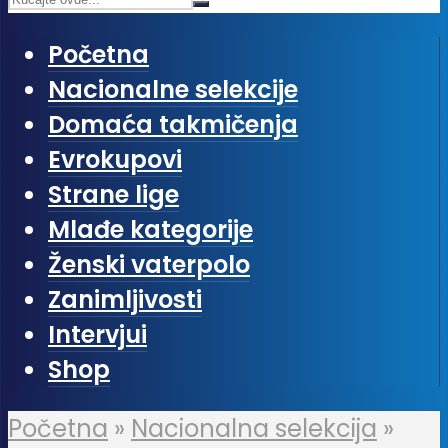
Početna
Nacionalne selekcije
Domaća takmičenja
Evrokupovi
Strane lige
Mlađe kategorije
Ženski vaterpolo
Zanimljivosti
Intervjui
Shop
Početna
»
Nacionalna selekcija
»