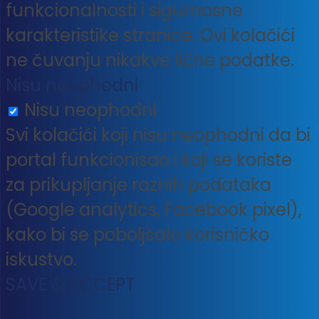
funkcionalnosti i sigurnosne
karakteristike stranice. Ovi kolačići
ne čuvanju nikakve lične podatke.
Nisu neophodni
Nisu neophodni
Svi kolačići koji nisu neophodni da bi
portal funkcionisao i koji se koriste
za prikupljanje raznih podataka
(Google analytics, Facebook pixel),
kako bi se poboljšalo korisničko
iskustvo.
SAVE & ACCEPT