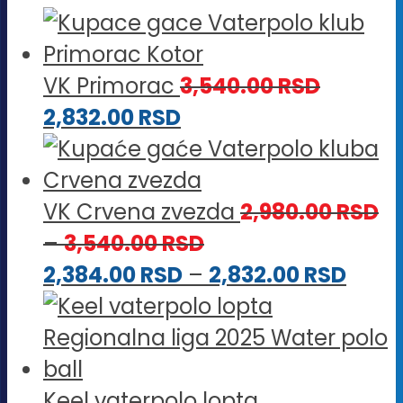
VK Primorac
3,540.00
RSD
2,832.00
RSD
VK Crvena zvezda
2,980.00
RSD
Raspon
–
3,540.00
RSD
cena:
Rasp
2,384.00
RSD
–
2,832.00
RSD
od
cena
2,980.00 RSD
od
do
2,384
3,540.00 RSD
do
Keel vaterpolo lopta