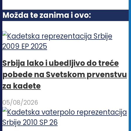
biti
Možda te zanima i ovo:
izabrane
na
stranici
proizvoda.
Srbija lako i ubedljivo do treće
pobede na Svetskom prvenstvu
za kadete
05/08/2026