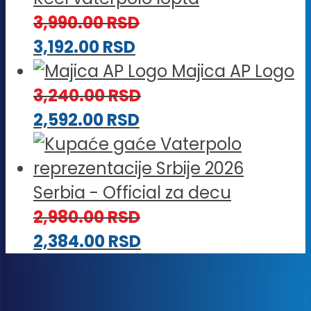
2,832
3,990.00
RSD
3,192.00
RSD
Majica AP Logo
3,240.00
RSD
2,592.00
RSD
Serbia - Official za decu
2,980.00
RSD
2,384.00
RSD