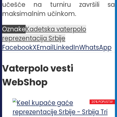
učešće na turniru završili sa
maksimalnim učinkom.
Oznake
Kadetska vaterpolo
reprezentacija Srbije
Facebook
X
Email
LinkedIn
WhatsApp
Vaterpolo vesti
WebShop
20% POPUSTA!