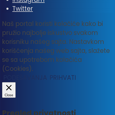
Twitter
Naš portal koristi kolačiće kako bi
pružio najbolje iskustvo svakom
korisniku našeg sajta. Nastavkom
korišćenja našeg web sajta, slažete
se sa upotrebom kolačića
(Cookies).
PODEŠAVANJA
PRIHVATI
Close
Pregled privatnosti