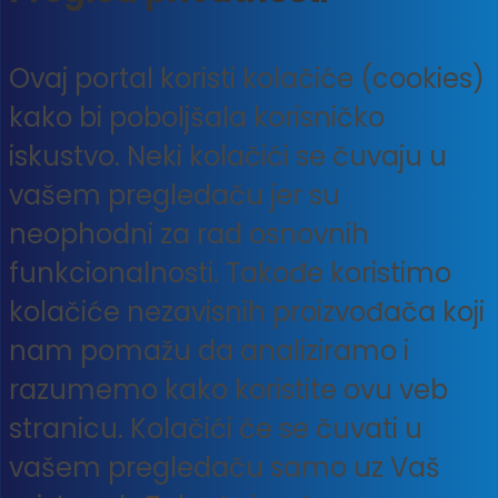
Ovaj portal koristi kolačiće (cookies)
kako bi poboljšala korisničko
iskustvo. Neki kolačići se čuvaju u
vašem pregledaču jer su
neophodni za rad osnovnih
funkcionalnosti. Takođe koristimo
kolačiće nezavisnih proizvođača koji
nam pomažu da analiziramo i
razumemo kako koristite ovu veb
stranicu. Kolačići će se čuvati u
vašem pregledaču samo uz Vaš