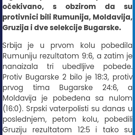
očekivano, s obzirom da su
protivnici bili Rumunija, Moldavija,
Gruzija i dve selekcije Bugarske.
Srbija je u prvom kolu pobedila
Rumuniju rezultatom 9:6, a zatim je
nanaizala tri ubedljive pobede.
Protiv Bugarske 2 bilo je 18:3, protiv
prvog tima Bugarske 24:6, a
Moldavija je pobeđena sa nulom
(16:0). Srpski vaterpolisti su danas u
poslednjem, petom kolu, pobedili
Gruziju rezultatom 12:5 i tako su