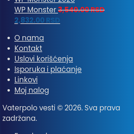
WP Monster
3,540.00
RSD
2,832.00
RSD
O nama
Kontakt
Uslovi korišćenja
Isporuka i plaćanje
Linkovi
Moj nalog
Vaterpolo vesti © 2026. Sva prava
zadržana.