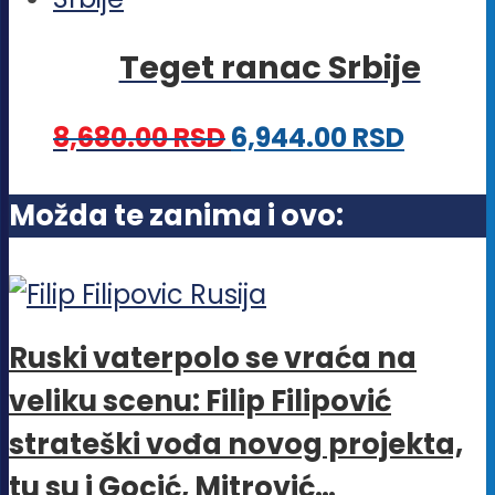
na
više
stranici
Teget ranac Srbije
varijanti.
proizvoda.
Opcije
8,680.00
RSD
6,944.00
RSD
mogu
biti
Možda te zanima i ovo:
izabrane
na
stranici
proizvoda.
Ruski vaterpolo se vraća na
veliku scenu: Filip Filipović
strateški vođa novog projekta,
tu su i Gocić, Mitrović…