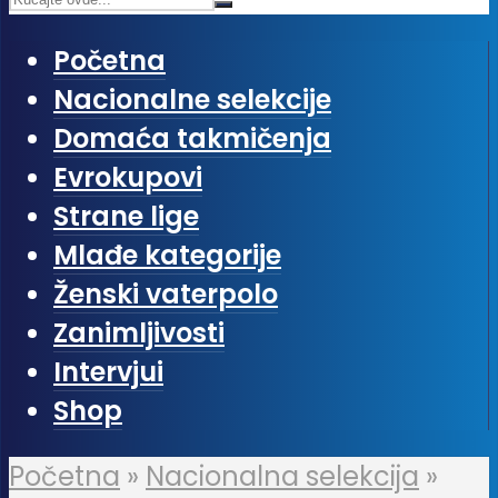
Početna
Nacionalne selekcije
Domaća takmičenja
Evrokupovi
Strane lige
Mlađe kategorije
Ženski vaterpolo
Zanimljivosti
Intervjui
Shop
Početna
»
Nacionalna selekcija
»