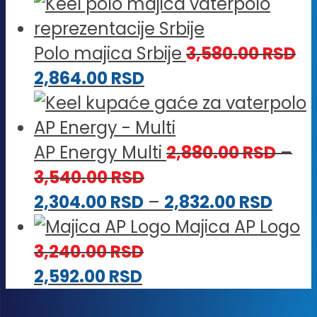
Polo majica Srbije
3,580.00
RSD
2,864.00
RSD
AP Energy Multi
2,880.00
RSD
–
Raspon
3,540.00
RSD
cena:
Rasp
2,304.00
RSD
–
2,832.00
RSD
od
cena
Majica AP Logo
2,880.00 RSD
od
3,240.00
RSD
do
2,304
2,592.00
RSD
3,540.00 RSD
do