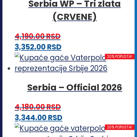
Serbia WP – Tri zlata
više
(CRVENE)
varijanti.
Opcije
4,190.00
RSD
mogu
Ovaj
3,352.00
RSD
biti
proizvod
20% POPUSTA!
izabrane
ima
na
više
stranici
Serbia – Official 2026
varijanti.
proizvoda.
Opcije
4,180.00
RSD
mogu
Ovaj
3,344.00
RSD
biti
proizvod
20% POPUSTA!
izabrane