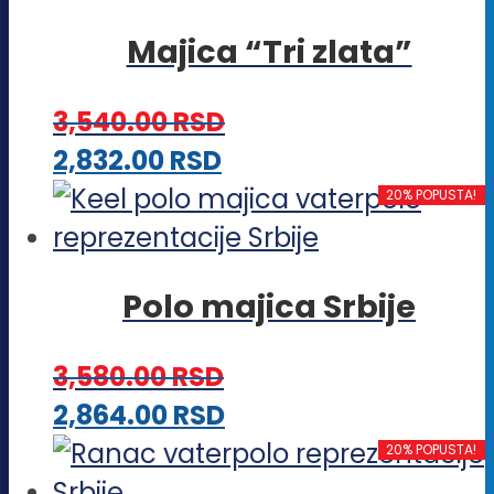
ima
izabrane
Majica “Tri zlata”
više
na
varijanti.
stranici
3,540.00
RSD
Opcije
proizvoda.
Ovaj
2,832.00
RSD
mogu
proizvod
20% POPUSTA!
biti
ima
izabrane
više
na
Polo majica Srbije
varijanti.
stranici
Opcije
proizvoda.
3,580.00
RSD
mogu
Ovaj
2,864.00
RSD
biti
proizvod
20% POPUSTA!
izabrane
ima