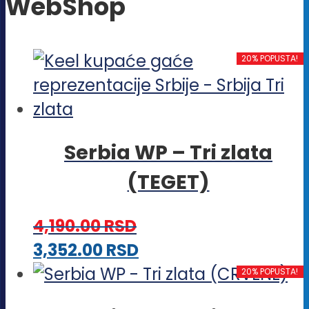
WebShop
20% POPUSTA!
Serbia WP – Tri zlata
(TEGET)
4,190.00
RSD
Ovaj
3,352.00
RSD
proizvod
20% POPUSTA!
ima