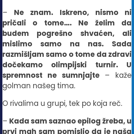
–
Ne znam. Iskreno, nismo ni
pričali o tome…. Ne želim da
budem pogrešno shvaćen, ali
mislimo samo na nas. Sada
razmišljam samo o tome da zdravi
dočekamo olimpijski turnir. U
spremnost ne sumnjajte
– kaže
golman našeg tima.
O rivalima u grupi, tek po koja reč.
–
Kada sam saznao epilog žreba, u
prvi mah sam pomislio da je naša