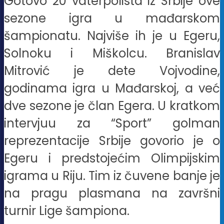
Gotovo 20 vaterpolista iz Srbije ove
sezone igra u mađarskom
šampionatu. Najviše ih je u Egeru,
Solnoku i Miškolcu. Branislav
Mitrović je dete Vojvodine,
godinama igra u Mađarskoj, a već
dve sezone je član Egera. U kratkom
intervjuu za “Sport” golman
reprezentacije Srbije govorio je o
Egeru i predstojećim Olimpijskim
igrama u Riju. Tim iz čuvene banje je
na pragu plasmana na završni
turnir Lige šampiona.