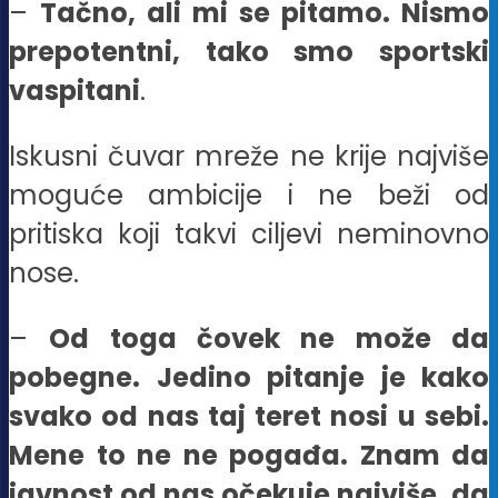
–
Tačno, ali mi se pitamo. Nismo
prepotentni, tako smo sportski
vaspitani
.
Iskusni čuvar mreže ne krije najviše
moguće ambicije i ne beži od
pritiska koji takvi ciljevi neminovno
nose.
–
Od toga čovek ne može da
pobegne. Jedino pitanje je kako
svako od nas taj teret nosi u sebi.
Mene to ne ne pogađa. Znam da
javnost od nas očekuje najviše, da