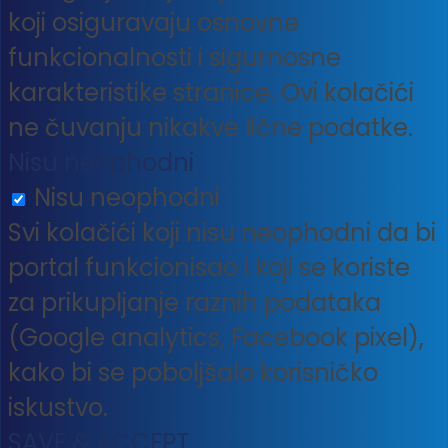
koji osiguravaju osnovne
funkcionalnosti i sigurnosne
karakteristike stranice. Ovi kolačići
ne čuvanju nikakve lične podatke.
Nisu neophodni
Nisu neophodni
Svi kolačići koji nisu neophodni da bi
portal funkcionisao i koji se koriste
za prikupljanje raznih podataka
(Google analytics, Facebook pixel),
kako bi se poboljšalo korisničko
iskustvo.
SAVE & ACCEPT