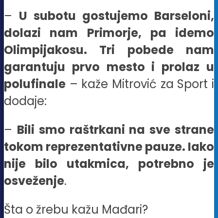
–
U subotu gostujemo Barseloni,
dolazi nam Primorje, pa idemo
Olimpijakosu. Tri pobede nam
garantuju prvo mesto i prolaz u
polufinale
– kaže Mitrović za Sport i
dodaje:
–
Bili smo raštrkani na sve strane
tokom reprezentativne pauze. Iako
nije bilo utakmica, potrebno je
osveženje
.
Šta o žrebu kažu Mađari?