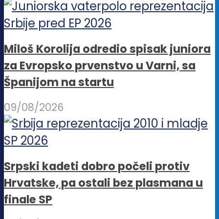
Miloš Korolija odredio spisak juniora
za Evropsko prvenstvo u Varni, sa
Španijom na startu
09/08/2026
Srpski kadeti dobro počeli protiv
Hrvatske, pa ostali bez plasmana u
finale SP