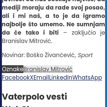
mediji moraju da rade svoj posao,
ali i mi naš, a to je da igramo
najbolje što umemo. Ne sumnjam
da će tako i biti
– zaključio je
Branislav Mitrović.
Novinar: Boško Živančević,
Sport
Oznake
Branislav Mitrović
Facebook
X
Email
LinkedIn
WhatsApp
Vaterpolo vesti