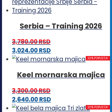
ima
na
više
stranici
varijanti.
proizvoda.
Serbia – Training 2026
Opcije
mogu
3,780.00
RSD
biti
Ovaj
3,024.00
RSD
izabrane
proizvod
20% POPUSTA!
na
ima
stranici
Keel mornarska majica
više
proizvoda.
varijanti.
3,300.00
RSD
Opcije
Ovaj
2,640.00
RSD
mogu
proizvod
20% POPUSTA!
biti