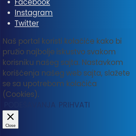
Facebook
Instagram
Twitter
Naš portal koristi kolačiće kako bi
pružio najbolje iskustvo svakom
korisniku našeg sajta. Nastavkom
korišćenja našeg web sajta, slažete
se sa upotrebom kolačića
(Cookies).
PODEŠAVANJA
PRIHVATI
Close