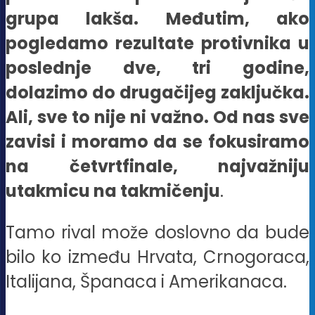
grupa lakša. Međutim, ako
pogledamo rezultate protivnika u
poslednje dve, tri godine,
dolazimo do drugačijeg zaključka.
Ali, sve to nije ni važno. Od nas sve
zavisi i moramo da se fokusiramo
na četvrtfinale, najvažniju
utakmicu na takmičenju
.
Tamo rival može doslovno da bude
bilo ko između Hrvata, Crnogoraca,
Italijana, Španaca i Amerikanaca.