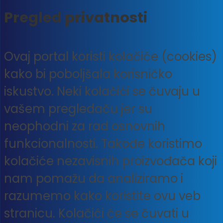
Pregled privatnosti
Ovaj portal koristi kolačiće (cookies)
kako bi poboljšala korisničko
iskustvo. Neki kolačići se čuvaju u
vašem pregledaču jer su
neophodni za rad osnovnih
funkcionalnosti. Takođe koristimo
kolačiće nezavisnih proizvođača koji
nam pomažu da analiziramo i
razumemo kako koristite ovu veb
stranicu. Kolačići će se čuvati u