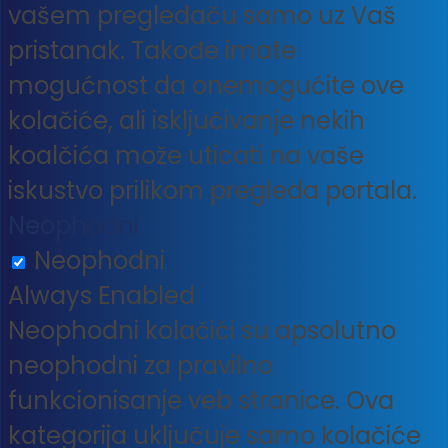
vašem pregledaču samo uz Vaš
pristanak. Takođe imate
mogućnost da onemogućite ove
kolačiće, ali isključivanje nekih
koalčića može uticati na vaše
iskustvo prilikom pregleda portala.
Neophodni
Neophodni
Always Enabled
Neophodni kolačići su apsolutno
neophodni za pravilno
funkcionisanje veb stranice. Ova
kategorija uključuje samo kolačiće