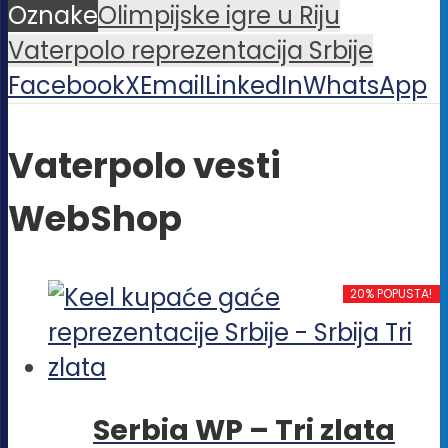
Oznake
Olimpijske igre u Riju
Vaterpolo reprezentacija Srbije
Facebook
X
Email
LinkedIn
WhatsApp
Vaterpolo vesti
WebShop
20% POPUSTA!
Serbia WP – Tri zlata