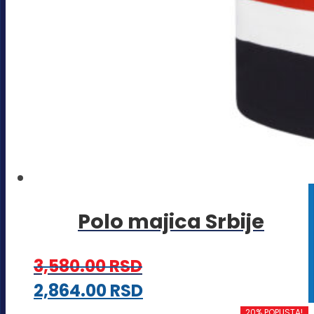
Polo majica Srbije
3,580.00
RSD
Ovaj
2,864.00
RSD
20% POPUSTA!