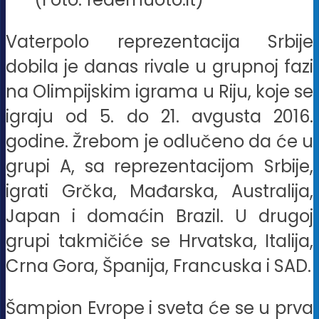
Vaterpolo reprezentacija Srbije
dobila je danas rivale u grupnoj fazi
na Olimpijskim igrama u Riju, koje se
igraju od 5. do 21. avgusta 2016.
godine. Žrebom je odlučeno da će u
grupi A, sa reprezentacijom Srbije,
igrati Grčka, Mađarska, Australija,
Japan i domaćin Brazil. U drugoj
grupi takmičiće se Hrvatska, Italija,
Crna Gora, Španija, Francuska i SAD.
Šampion Evrope i sveta će se u prva