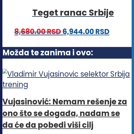
Teget ranac Srbije
8,680.00
RSD
6,944.00
RSD
Možda te zanima i ovo:
Vujasinović: Nemam rešenje za
ono što se događa, nadam se
da će da pobedi viši cilj