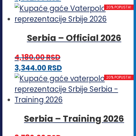
proizvod
20% POPUSTA!
ima
više
Serbia – Official 2026
varijanti.
Opcije
4,180.00
RSD
mogu
Ovaj
3,344.00
RSD
biti
proizvod
20% POPUSTA!
izabrane
ima
na
više
stranici
varijanti.
proizvoda.
Serbia – Training 2026
Opcije
mogu