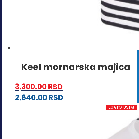
Keel mornarska majica
3,300.00
RSD
Ovaj
2,640.00
RSD
proizvod
20% POPUSTA!
ima
više