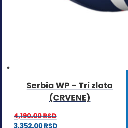
Serbia WP – Tri zlata
(CRVENE)
4,190.00
RSD
Ovaj
3,352.00
RSD