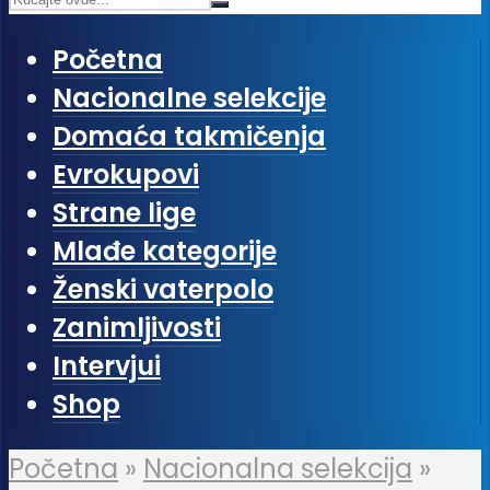
Početna
Nacionalne selekcije
Domaća takmičenja
Evrokupovi
Strane lige
Mlađe kategorije
Ženski vaterpolo
Zanimljivosti
Intervjui
Shop
Početna
»
Nacionalna selekcija
»