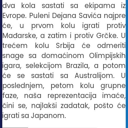
dva kola sastati sa ekipama iz
Evrope. Puleni Dejana Savića najpre
će, u prvom kolu igrati protiv
Mađarske, a zatim i protiv Grčke. U
trećem kolu Srbija će odmeriti
snage sa domaćinom Olimpijskih
igara, selekcijom Brazila, a potom
će se sastati sa Australijom. U
poslednjem, petom kolu grupne
faze, naša reprezentacija imaće,
čini se, najlakši zadatak, pošto će
igrati sa Japanom.