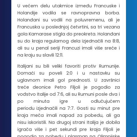
U većem delu utakmice između Francuske i
Holandije vodila se ravnopravna borba.
Holanđani su vodili na poluvremenu, ali je
Francuska u poslednjoj četvrtini, sa tri vezana
gola Kamarase stigla do preokreta. Holanđani
su do kraja regularnog dela izjednačili na 8:8,
ali su u penal seriji Francuzi imali više sreće i
na kraju su slavili 12:11.
Italijani su bili veliki favoriti protiv Rumunije.
Domaći su poveli 2:0 i u nastavku su
uglavnom imali gol prednosti. U završnici
treće deonice Petro Filjoli je pogodio za
vođstvo Italije od 7:6, ali su Rumuni posle dva i
po minuta igre u odlučujućem
periodu izjednačili na 7:7. Gosti su minut pre
kraja meča imali napad za pobedu, ali ga
nisu iskoristili. Na drugoj strani Italija je dobila
igrača više i pet sekundi pre kraja Filjoli je
pogodio za pobedu i plasman na Olimpijske