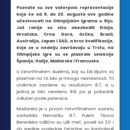
Poznate su sve vaterpolo reprezentacije
koje će od 6. do 20. avgusta ove godine
učestvovati na Olimpijskim igrama u Riju.
Još ranije su vizu obezbedili Srbija,
Hrvatska, Crna Gora, Grčka, Brazil,
Australija, Japan i SAD, a kroz kvalifikacije,
koje se u nedelju završavaju u Trstu, na
Olimpijske igre su se plasirale selekcije
Španije, Italije, Mađarske i Francuske.
U četvrtfinalnim duelima, koji su bili ključni za
plasman na OI, bilo je mnogo neizvesnosti. Tri
utakmice završene su rezultatom 8:7, a u
jednoj je bilo nerešeno 8:8, pa je pobednik
odlučen posle peteraca.
Mađarska je u prvom četvrtfinalnom susretu
savladala Nemačku 8:7. Puleni Tibora
Benedeka odlično su ušli meč, poveli sa 3:0 i
do sredine poslednje četvrtine su kontrolisali