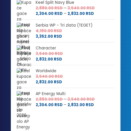
Keel Split Navy Blue
Raspon
2,880.00
RSD
–
3,540.00
RSD
Raspon
cena:
2,304.00
RSD
–
2,832.00
RSD
cena:
od
od
2,880.00 RSD
Serbia WP - Tri zlata (TEGET)
2,304.00 RSD
do
4,190.00
RSD
do
3,540.00 RSD
3,352.00
RSD
2,832.00 RSD
Character
3,540.00
RSD
2,832.00
RSD
Worldwide
3,540.00
RSD
2,832.00
RSD
AP Energy Multi
Raspon
2,880.00
RSD
–
3,540.00
RSD
Raspon
cena:
2,304.00
RSD
–
2,832.00
RSD
cena:
od
od
2,880.00 RSD
2,304.00 RSD
do
do
3,540.00 RSD