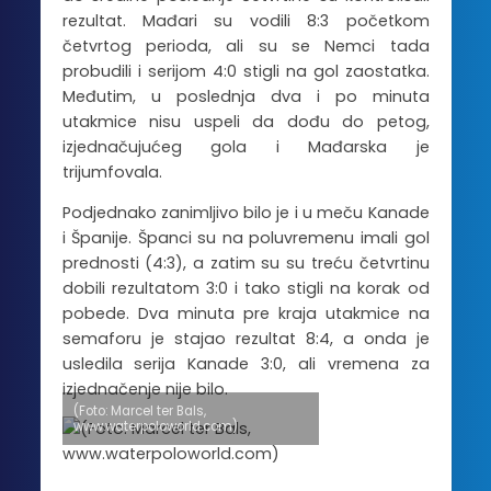
rezultat. Mađari su vodili 8:3 početkom
četvrtog perioda, ali su se Nemci tada
probudili i serijom 4:0 stigli na gol zaostatka.
Međutim, u poslednja dva i po minuta
utakmice nisu uspeli da dođu do petog,
izjednačujućeg gola i Mađarska je
trijumfovala.
Podjednako zanimljivo bilo je i u meču Kanade
i Španije. Španci su na poluvremenu imali gol
prednosti (4:3), a zatim su su treću četvrtinu
dobili rezultatom 3:0 i tako stigli na korak od
pobede. Dva minuta pre kraja utakmice na
semaforu je stajao rezultat 8:4, a onda je
usledila serija Kanade 3:0, ali vremena za
izjednačenje nije bilo.
(Foto: Marcel ter Bals,
www.waterpoloworld.com)