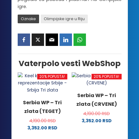
igre.
Oznake
Olimpijske igre u Riju
Vaterpolo vesti WebShop
20% POPUSTA!
20% POPUSTA!
Serbia WP – Tri
Serbia WP – Tri
zlata (CRVENE)
zlata (TEGET)
4,190.00
RSD
4,190.00
RSD
3,352.00
RSD
Ovaj
3,352.00
RSD
Ovaj
proizvod