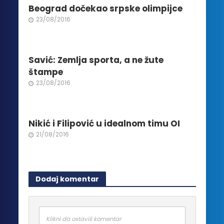
proizvoda.
Beograd dočekao srpske olimpijce
23/08/2016
Savić: Zemlja sporta, a ne žute
štampe
23/08/2016
Nikić i Filipović u idealnom timu OI
21/08/2016
Dodaj komentar
Klikni da ostaviš komentar