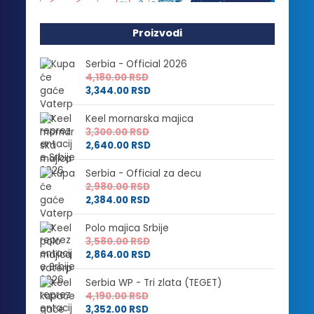
Proizvodi
Serbia - Official 2026
4,180.00
RSD
3,344.00
RSD
Keel mornarska majica
3,300.00
RSD
2,640.00
RSD
Serbia - Official za decu
2,980.00
RSD
2,384.00
RSD
Polo majica Srbije
3,580.00
RSD
2,864.00
RSD
Serbia WP - Tri zlata (TEGET)
4,190.00
RSD
3,352.00
RSD