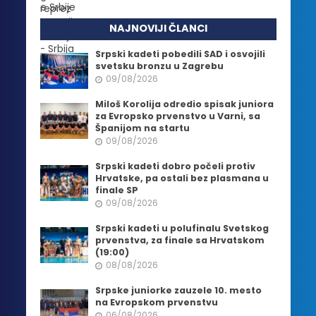
NAJNOVIJI ČLANCI
Srpski kadeti pobedili SAD i osvojili
svetsku bronzu u Zagrebu
09/08/2026
Miloš Korolija odredio spisak juniora
za Evropsko prvenstvo u Varni, sa
Španijom na startu
09/08/2026
Srpski kadeti dobro počeli protiv
Hrvatske, pa ostali bez plasmana u
finale SP
09/08/2026
Srpski kadeti u polufinalu Svetskog
prvenstva, za finale sa Hrvatskom
(19:00)
08/08/2026
Srpske juniorke zauzele 10. mesto
na Evropskom prvenstvu
06/08/2026