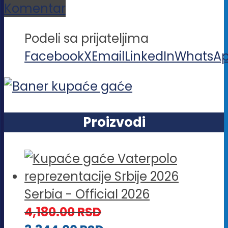
Komentar
Podeli sa prijateljima
Facebook
X
Email
LinkedIn
WhatsA
Proizvodi
Serbia - Official 2026
4,180.00
RSD