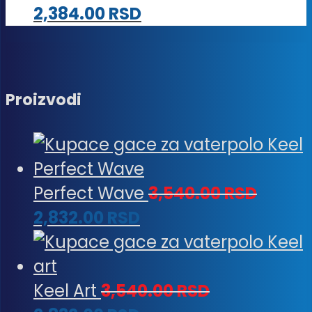
2,384.00
RSD
Proizvodi
Perfect Wave
3,540.00
RSD
2,832.00
RSD
Keel Art
3,540.00
RSD