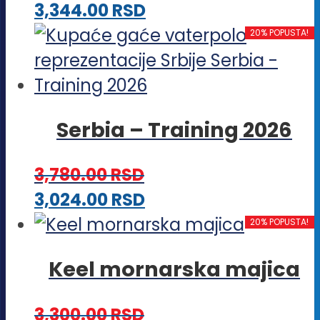
Ovaj
3,344.00
RSD
biti
proizvod
20% POPUSTA!
izabrane
ima
na
više
stranici
varijanti.
proizvoda.
Serbia – Training 2026
Opcije
mogu
3,780.00
RSD
biti
Ovaj
3,024.00
RSD
izabrane
proizvod
20% POPUSTA!
na
ima
stranici
Keel mornarska majica
više
proizvoda.
varijanti.
3,300.00
RSD