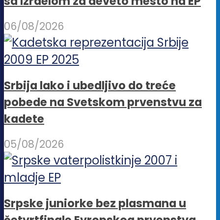
sa Izraelom za deveto mesto na EP
06/08/2026
Srbija lako i ubedljivo do treće
pobede na Svetskom prvenstvu za
kadete
05/08/2026
Srpske juniorke bez plasmana u