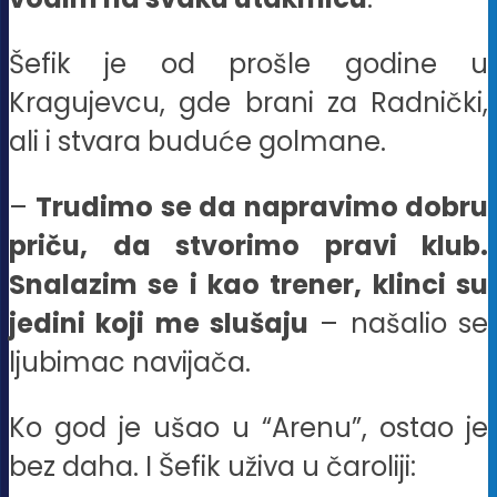
Šefik je od prošle godine u
Kragujevcu, gde brani za Radnički,
ali i stvara buduće golmane.
–
Trudimo se da napravimo dobru
priču, da stvorimo pravi klub.
Snalazim se i kao trener, klinci su
jedini koji me slušaju
– našalio se
ljubimac navijača.
Ko god je ušao u “Arenu”, ostao je
bez daha. I Šefik uživa u čaroliji: