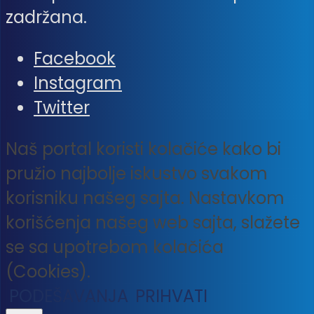
zadržana.
Facebook
Instagram
Twitter
Naš portal koristi kolačiće kako bi
pružio najbolje iskustvo svakom
korisniku našeg sajta. Nastavkom
korišćenja našeg web sajta, slažete
se sa upotrebom kolačića
(Cookies).
PODEŠAVANJA
PRIHVATI