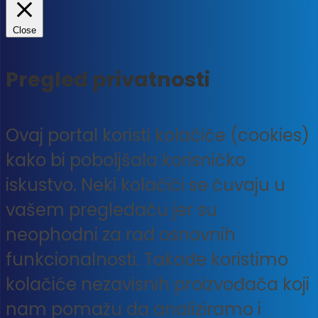
Close
Pregled privatnosti
Ovaj portal koristi kolačiće (cookies)
kako bi poboljšala korisničko
iskustvo. Neki kolačići se čuvaju u
vašem pregledaču jer su
neophodni za rad osnovnih
funkcionalnosti. Takođe koristimo
kolačiće nezavisnih proizvođača koji
nam pomažu da analiziramo i