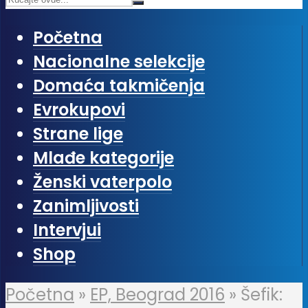
Početna
Nacionalne selekcije
Domaća takmičenja
Evrokupovi
Strane lige
Mlađe kategorije
Ženski vaterpolo
Zanimljivosti
Intervjui
Shop
Početna
»
EP, Beograd 2016
»
Šefik: