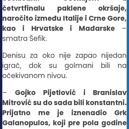
četvrtfinalu paklene okršaje,
naročito između Italije i Crne Gore,
kao i Hrvatske i Mađarske
–
smatra Šefik.
Denisu za oko nije zapao nijedan
igrač, dok su golmani bili na
očekivanom nivou.
–
Gojko Pijetlović i Branislav
Mitrović su do sada bili konstantni.
Prijatno me je iznenadio Grk
Galanopulos, koji pre pola godine