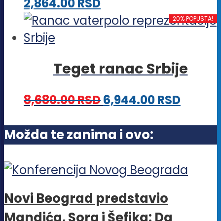
Ovaj
2,864.00
RSD
biti
proizvod
20% POPUSTA!
izabrane
ima
na
više
stranici
Teget ranac Srbije
varijanti.
proizvoda.
Opcije
8,680.00
RSD
6,944.00
RSD
mogu
biti
Možda te zanima i ovo:
izabrane
na
stranici
proizvoda.
Novi Beograd predstavio
Mandića, Sora i Šefika: Da