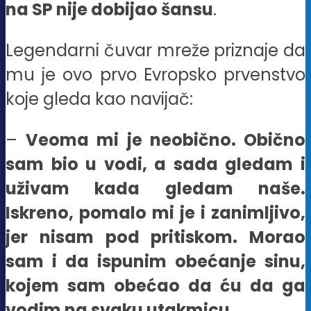
na SP nije dobijao šansu
.
Legendarni čuvar mreže priznaje da
mu je ovo prvo Evropsko prvenstvo
koje gleda kao navijač:
–
Veoma mi je neobično. Obično
sam bio u vodi, a sada gledam i
uživam kada gledam naše.
Iskreno, pomalo mi je i zanimljivo,
jer nisam pod pritiskom. Morao
sam i da ispunim obećanje sinu,
kojem sam obećao da ću da ga
vodim na svaku utakmicu
.