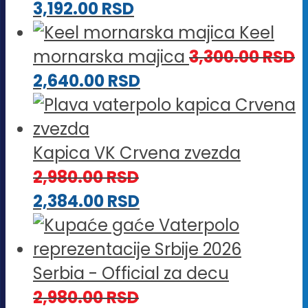
3,192.00
RSD
Keel
mornarska majica
3,300.00
RSD
2,640.00
RSD
Kapica VK Crvena zvezda
2,980.00
RSD
2,384.00
RSD
Serbia - Official za decu
2,980.00
RSD