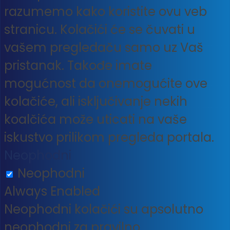
razumemo kako koristite ovu veb
stranicu. Kolačići će se čuvati u
vašem pregledaču samo uz Vaš
pristanak. Takođe imate
mogućnost da onemogućite ove
kolačiće, ali isključivanje nekih
koalčića može uticati na vaše
iskustvo prilikom pregleda portala.
Neophodni
Neophodni
Always Enabled
Neophodni kolačići su apsolutno
neophodni za pravilno