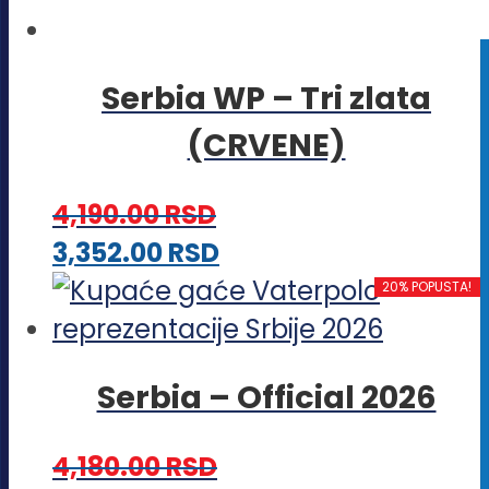
Serbia WP – Tri zlata
(CRVENE)
4,190.00
RSD
Ovaj
3,352.00
RSD
proizvod
20% POPUSTA!
ima
više
Serbia – Official 2026
varijanti.
Opcije
4,180.00
RSD
mogu