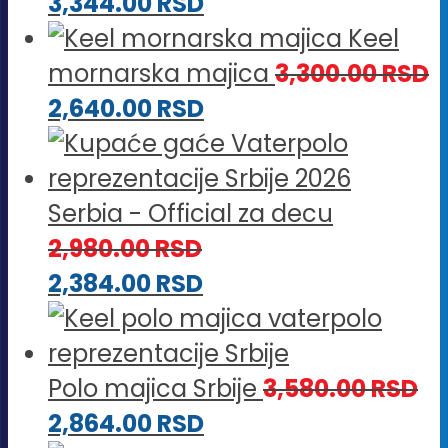
3,344.00
RSD
Keel
mornarska majica
3,300.00
RSD
2,640.00
RSD
Serbia - Official za decu
2,980.00
RSD
2,384.00
RSD
Polo majica Srbije
3,580.00
RSD
2,864.00
RSD