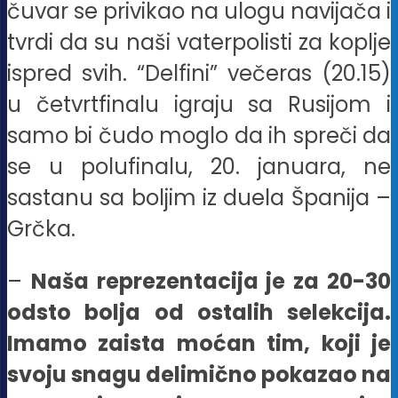
čuvar se privikao na ulogu navijača i
tvrdi da su naši vaterpolisti za koplje
ispred svih. “Delfini” večeras (20.15)
u četvrtfinalu igraju sa Rusijom i
samo bi čudo moglo da ih spreči da
se u polufinalu, 20. januara, ne
sastanu sa boljim iz duela Španija –
Grčka.
–
Naša reprezentacija je za 20-30
odsto bolja od ostalih selekcija.
Imamo zaista moćan tim, koji je
svoju snagu delimično pokazao na