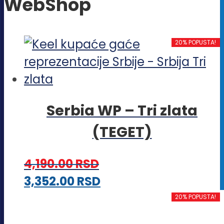
WebShop
20% POPUSTA!
Serbia WP – Tri zlata
(TEGET)
4,190.00
RSD
Ovaj
3,352.00
RSD
proizvod
20% POPUSTA!
ima