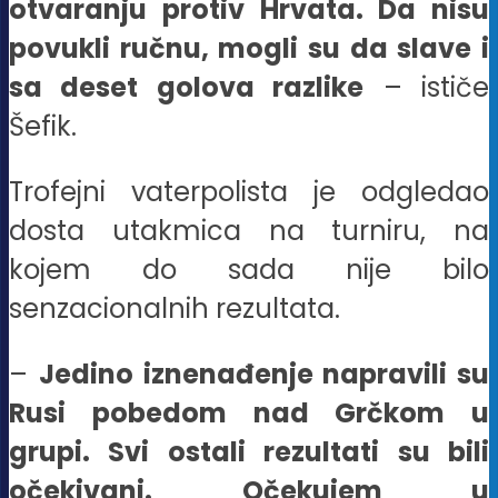
otvaranju protiv Hrvata. Da nisu
povukli ručnu, mogli su da slave i
sa deset golova razlike
– ističe
Šefik.
Trofejni vaterpolista je odgledao
dosta utakmica na turniru, na
kojem do sada nije bilo
senzacionalnih rezultata.
–
Jedino iznenađenje napravili su
Rusi pobedom nad Grčkom u
grupi. Svi ostali rezultati su bili
očekivani. Očekujem u