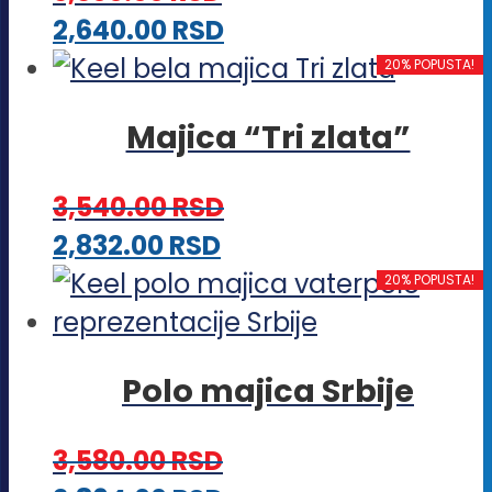
Opcije
Ovaj
2,640.00
RSD
mogu
proizvod
20% POPUSTA!
biti
ima
izabrane
Majica “Tri zlata”
više
na
varijanti.
stranici
3,540.00
RSD
Opcije
proizvoda.
Ovaj
2,832.00
RSD
mogu
proizvod
20% POPUSTA!
biti
ima
izabrane
više
na
Polo majica Srbije
varijanti.
stranici
Opcije
proizvoda.
3,580.00
RSD
mogu