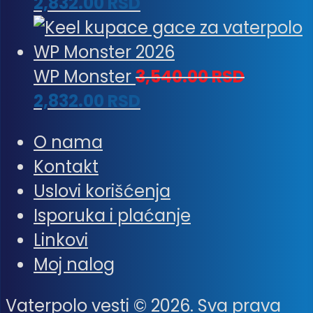
2,832.00
RSD
WP Monster
3,540.00
RSD
2,832.00
RSD
O nama
Kontakt
Uslovi korišćenja
Isporuka i plaćanje
Linkovi
Moj nalog
Vaterpolo vesti © 2026. Sva prava