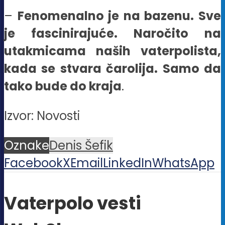
–
Fenomenalno je na bazenu. Sve
je fascinirajuće. Naročito na
utakmicama naših vaterpolista,
kada se stvara čarolija. Samo da
tako bude do kraja
.
Izvor: Novosti
Oznake
Denis Šefik
Facebook
X
Email
LinkedIn
WhatsApp
Vaterpolo vesti