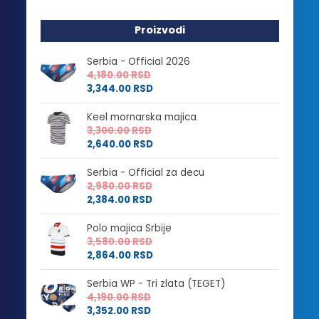
Proizvodi
Serbia - Official 2026
4,180.00
RSD
3,344.00
RSD
Keel mornarska majica
3,300.00
RSD
2,640.00
RSD
Serbia - Official za decu
2,980.00
RSD
2,384.00
RSD
Polo majica Srbije
3,580.00
RSD
2,864.00
RSD
Serbia WP - Tri zlata (TEGET)
4,190.00
RSD
3,352.00
RSD