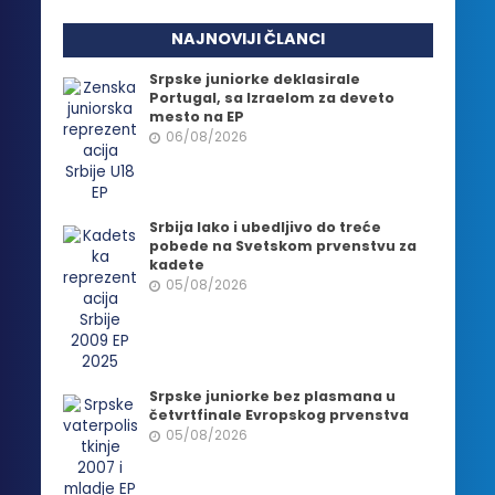
NAJNOVIJI ČLANCI
Srpske juniorke deklasirale
Portugal, sa Izraelom za deveto
mesto na EP
06/08/2026
Srbija lako i ubedljivo do treće
pobede na Svetskom prvenstvu za
kadete
05/08/2026
Srpske juniorke bez plasmana u
četvrtfinale Evropskog prvenstva
05/08/2026