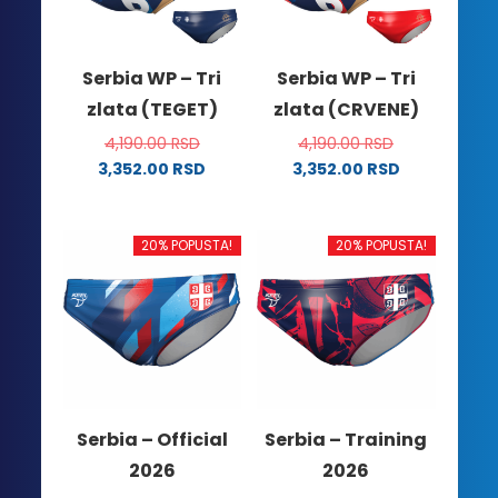
Serbia WP – Tri
Serbia WP – Tri
zlata (TEGET)
zlata (CRVENE)
4,190.00
RSD
4,190.00
RSD
3,352.00
RSD
3,352.00
RSD
Ovaj
Ovaj
proizvod
proizvod
ima
ima
20% POPUSTA!
20% POPUSTA!
više
više
varijanti.
varijanti.
Opcije
Opcije
mogu
mogu
biti
biti
izabrane
izabrane
na
na
Serbia – Official
Serbia – Training
stranici
stranici
2026
2026
proizvoda.
proizvoda.