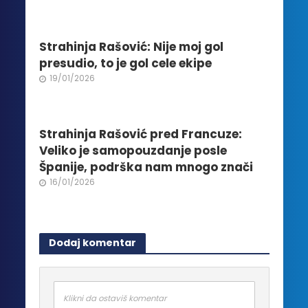
stranici
proizvoda.
Strahinja Rašović: Nije moj gol
presudio, to je gol cele ekipe
19/01/2026
Strahinja Rašović pred Francuze:
Veliko je samopouzdanje posle
Španije, podrška nam mnogo znači
16/01/2026
Dodaj komentar
Klikni da ostaviš komentar