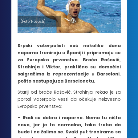
(Foto: Novosti)
Srpski vaterpolisti već nekoliko dana
naporno treniraju u Španiji i pripremaju se
za Evropsko prvenstvo. Braća Rašović,
Strahinja i Viktor, praktično su domaćini
saigračima iz reprezentacije u Barseloni,
pošto nastupaju za Barselonetu.
Stariji od braće Rašović, Strahinja, rekao je za
portal Vaterpolo vesti da očekuje neizvesno
Evropsko prvenstvo:
–
Radi se dobro i naporno. Nema tu ništa
novo, jer je to normalno, tako treba da
bude i ne žalimo se. Svaki put treniramo sa