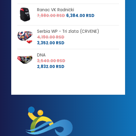
Ranac VK Radnički
7,980.00
RSD
6,384.00
RSD
Serbia WP - Tri zlata (CRVENE)
4,190.00
RSD
3,352.00
RSD
DNA
3,540.00
RSD
2,832.00
RSD