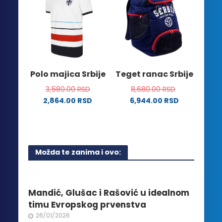
stranici
varijanti.
proizvoda.
Opcije
mogu
biti
izabrane
na
Polo majica Srbije
Teget ranac Srbije
stranici
3,580.00
RSD
8,680.00
RSD
proizvoda.
2,864.00
RSD
6,944.00
RSD
Ovaj
proizvod
ima
više
Možda te zanima i ovo:
varijanti.
Opcije
mogu
biti
Mandić, Glušac i Rašović u idealnom
izabrane
timu Evropskog prvenstva
na
26/01/2026