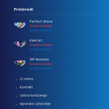
Proizvodi
Perfect Wave
3,540.00
RSD
2,832.00
RSD
Keel Art
3,540.00
RSD
2,832.00
RSD
WP Monster
3,540.00
RSD
2,832.00
RSD
O nama
Kontakt
Uslovi korišćenja
Isporuka i plaćanje