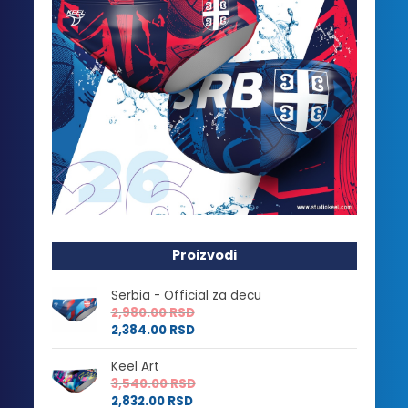
Proizvodi
Serbia - Official za decu
2,980.00
RSD
2,384.00
RSD
Keel Art
3,540.00
RSD
2,832.00
RSD