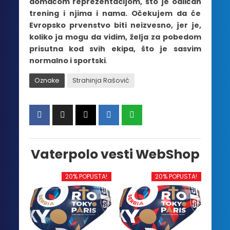
domaćom reprezentacijom, što je odličan
trening i njima i nama. Očekujem da će
Evropsko prvenstvo biti neizvesno, jer je,
koliko ja mogu da vidim, želja za pobedom
prisutna kod svih ekipa, što je sasvim
normalno i sportski
.
Oznake
Strahinja Rašović
Vaterpolo vesti WebShop
20% POPUSTA!
20% POPUSTA!