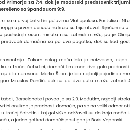
i od Primorja sa 7:4, dok je mađarski predstavnik triju
i nerešeno sa Špandauom 9:9.
Grci su u prvoj četvrtini golovima Vlahopulosa, Funtulisa i Nt
čnoj igri u prvom periodu na kraju su trijumfovali. Riječani su u
i u poslednjih osam minuta nisu zatresli mrežu, pa je Olimp
 predvodili domaćina sa po dva pogotka, dok su kod gost
eresantnije. Tokom celog meča bilo je neizvesno, ekipe
u, u trećoj četvrtini, domaći tim imao dva gola prednosti 
kraju bilo nerešeno. Marko Štam je bio najbolji pojedinac m
igao Miroslav Ranđić, dok su po dva puta mrežu zatresli 
tabeli, Barselonete i poveo je sa 2:0. Međutim, najbolji strela
tini anulirao je prednost domaćih, pa se na veliki odmor oti
 trećoj četvrtini i taj gol viška održavali su do kraja meča. I
 meču, a jedan gol kod domaćih postigao je Boris Vapenski.