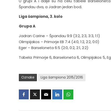
U grupi A i dalje su na čelu tabele Barseloneta 
Špandau dva, a Jadran jedan bod.
Liga šampiona, 3. kolo
Grupa A
Jadran Carine – Špandau 9:9 (3:2, 2:3, 3:3, 1:1)
Olimpijakos – Primorje EB 7:4 (4:0, 1:2, 2:2, 0:0)
Eger – Barseloneta 6:5 (2:0, 0:2, 2:1, 2:2)
Tabela: Primorje 6, Barseloneta 6, Olimpijakos 5, Eg
Oznake
Liga šampiona 2015/2016