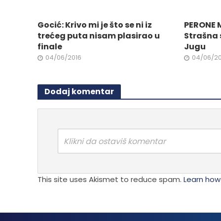
biti
izabra
Gocić: Krivo mi je što se ni iz
PERONE 
na
trećeg puta nisam plasirao u
Strašna 
stranici
finale
Jugu
proizvo
04/06/2016
04/06/20
Dodaj komentar
Klikni da ostaviš komentar
This site uses Akismet to reduce spam.
Learn how