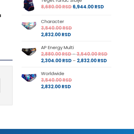
Teget ranac Srbije
8,680.00
RSD
6,944.00
RSD
u
Character
3,540.00
RSD
2,832.00
RSD
AP Energy Multi
Raspon
2,880.00
RSD
–
3,540.00
RSD
Raspon
cena:
2,304.00
RSD
–
2,832.00
RSD
cena:
od
Worldwide
od
2,880.00 RS
3,540.00
RSD
2,304.00 RS
do
2,832.00
RSD
do
3,540.00 RS
2,832.00 RSD