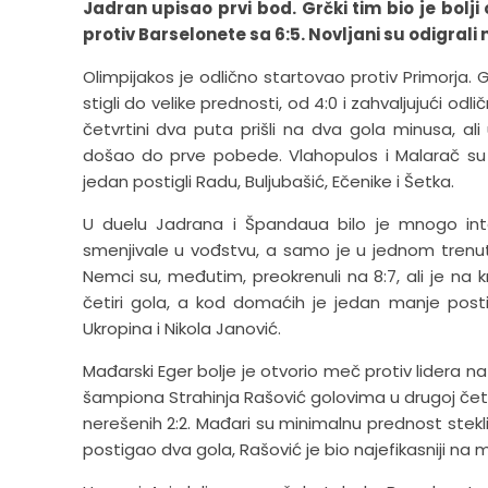
Jadran upisao prvi bod. Grčki tim bio je bolj
protiv Barselonete sa 6:5. Novljani su odigral
Olimpijakos je odlično startovao protiv Primorja. 
stigli do velike prednosti, od 4:0 i zahvaljujući odli
četvrtini dva puta prišli na dva gola minusa, al
došao do prve pobede. Vlahopulos i Malarač su
jedan postigli Radu, Buljubašić, Ečenike i Šetka.
U duelu Jadrana i Špandaua bilo je mnogo int
smenjivale u vođstvu, a samo je u jednom trenutk
Nemci su, međutim, preokrenuli na 8:7, ali je na 
četiri gola, a kod domaćih je jedan manje post
Ukropina i Nikola Janović.
Mađarski Eger bolje je otvorio meč protiv lidera na 
šampiona Strahinja Rašović golovima u drugoj četvr
nerešenih 2:2. Mađari su minimalnu prednost stekli u
postigao dva gola, Rašović je bio najefikasniji na