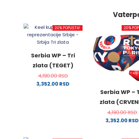
Vaterp
20% POPUSTA!
20% POP
Serbia WP – Tri
zlata (TEGET)
4,190.00
RSD
3,352.00
RSD
Ovaj
Serbia WP – T
proizvod
zlata (CRVEN
ima
4,190.00
RSD
više
3,352.00
RSD
varijanti.
Ovaj
Opcije
proizv
mogu