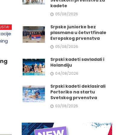
Svetskom prvenstvu za
kadete
05/08/2026
Srpske juniorke bez
USTA!
plasmana u četvrtfinale
Evropskog prvenstva
05/08/2026
Srpski kadeti savladali i
ing
Holandiju
04/08/2026
Srpski kadeti deklasirali
Portoriko na startu
Svetskog prvenstva
d
03/08/2026
.