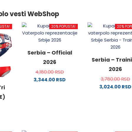
olo vesti WebShop
USTA!
20% POPUSTA!
20% POP
Serbia – Official
Serbia – Train
2026
2026
4,180.00
RSD
3,780.00
RSD
3,344.00
RSD
3,024.00
RSD
Ovaj
ri
proizvod
Ovaj
E)
ima
proizvo
više
ima
varijanti.
više
Opcije
varijanti
od
mogu
Opcije