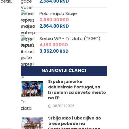
etiri,
2,384.00
RSD
Polo majica Srbije
3,580.00
RSD
2,864.00
RSD
Serbia WP - Tri zlata (TEGET)
4,190.00
RSD
3,352.00
RSD
NAJNOVIJI ČLANCI
Srpske juniorke
deklasirale Portugal, sa
Izraelom za deveto mesto
na EP
06/08/2026
Srbija lako i ubedljivo do
treće pobede na