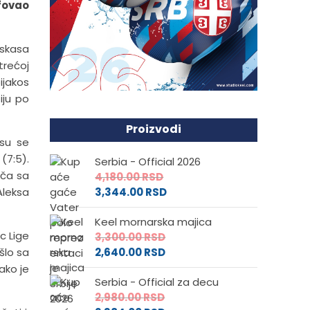
mfovao
oskasa
 trećoj
ijakos
iju po
Proizvodi
 su se
(7:5).
Serbia - Official 2026
eča sa
4,180.00
RSD
Aleksa
3,344.00
RSD
Keel mornarska majica
c Lige
3,300.00
RSD
šlo sa
2,640.00
RSD
ako je
Serbia - Official za decu
2,980.00
RSD