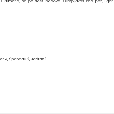
i Primorje, sa po šest bodova. Olimpijakos ima pet, Eger č
er 4, Špandau 2, Jadran 1.