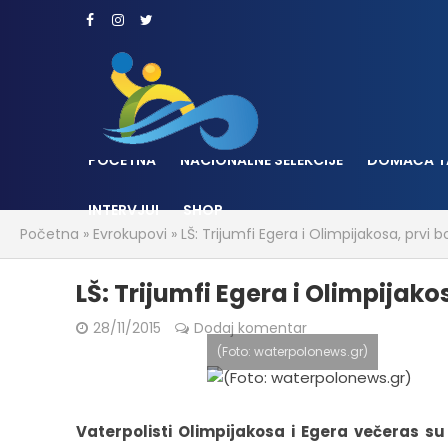
POČETNA
NACIONALNE SELEKCIJE
DOMAĆA T
INTERVJUI
SHOP
Početna
»
Evrokupovi
»
LŠ: Trijumfi Egera i Olimpijakosa, prvi 
LŠ: Trijumfi Egera i Olimpijak
28/11/2015
Dodaj komentar
(Foto: waterpolonews.gr)
Vaterpolisti Olimpijakosa i Egera večeras su