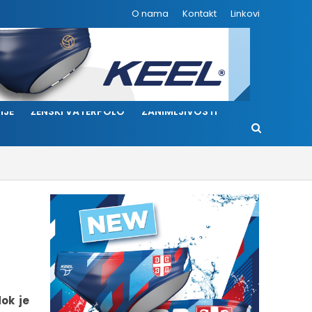
O nama
Kontakt
Linkovi
IJE
ŽENSKI VATERPOLO
ZANIMLJIVOSTI
dok je