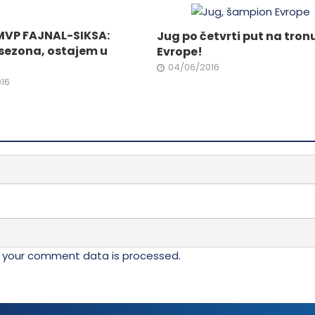
ne
MVP FAJNAL-SIKSA:
Jug po četvrti put na tron
sezona, ostajem u
Evrope!
04/06/2016
da.
16
 your comment data is processed.