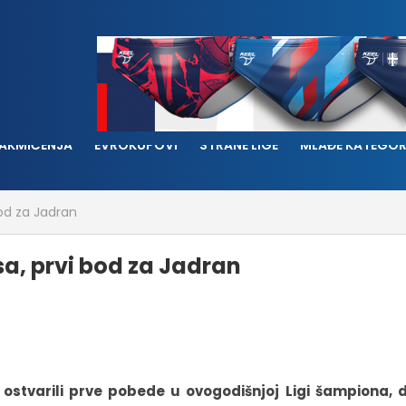
AKMIČENJA
EVROKUPOVI
STRANE LIGE
MLAĐE KATEGOR
bod za Jadran
osa, prvi bod za Jadran
 ostvarili prve pobede u ovogodišnjoj Ligi šampiona, 