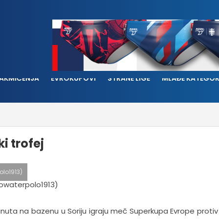
AKMIČENJA
EVROKUPOVI
STRANE LIGE
MLAĐE KATEGOR
i trofej
lo1913)
inuta na bazenu u Soriju igraju meč Superkupa Evrope protiv