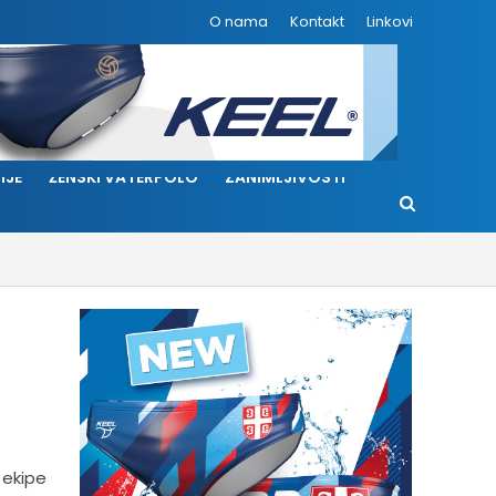
O nama
Kontakt
Linkovi
IJE
ŽENSKI VATERPOLO
ZANIMLJIVOSTI
 ekipe