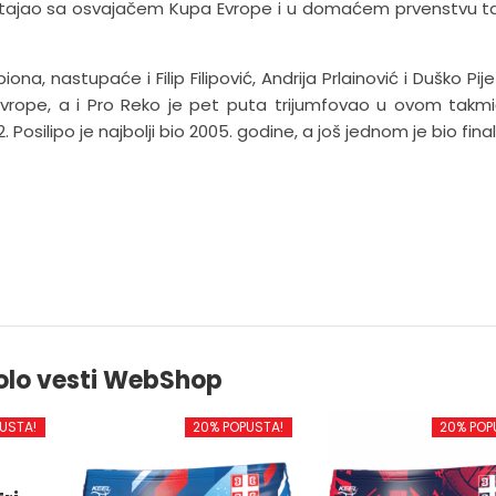
astajao sa osvajačem Kupa Evrope i u domaćem prvenstvu t
a, nastupaće i Filip Filipović, Andrija Prlainović i Duško Pijet
 Evrope, a i Pro Reko je pet puta trijumfovao u ovom takmi
. Posilipo je najbolji bio 2005. godine, a još jednom je bio final
olo vesti WebShop
USTA!
20% POPUSTA!
20% POP