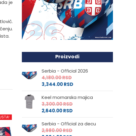
ada je
lović.
čenju.
ista.
Proizvodi
Serbia - Official 2026
4,180.00
RSD
3,344.00
RSD
Keel mornarska majica
3,300.00
RSD
2,640.00
RSD
USTA!
Serbia - Official za decu
2,980.00
RSD