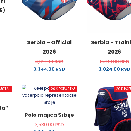
ri
E)
od
Serbia – Official
Serbia – Train
2026
2026
4,180.00
RSD
3,780.00
RSD
.
3,344.00
RSD
3,024.00
RSD
Ovaj
Ovaj
proizvod
proizvo
USTA!
20% POPUSTA!
20% POP
ima
ima
ne
više
više
varijanti.
varijanti
ata”
Opcije
Opcije
da.
Polo majica Srbije
mogu
mogu
3,580.00
RSD
biti
biti