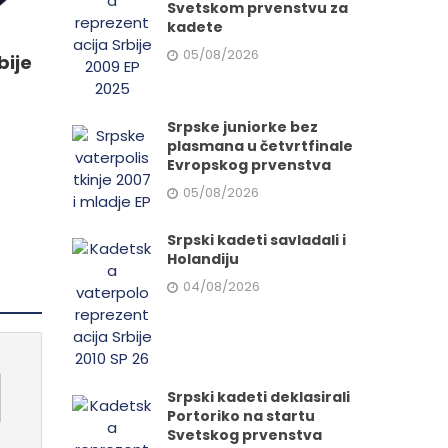
e
Svetskom prvenstvu za
kadete
05/08/2026
bije
da.
Srpske juniorke bez
plasmana u četvrtfinale
Evropskog prvenstva
05/08/2026
Srpski kadeti savladali i
Holandiju
04/08/2026
Srpski kadeti deklasirali
Portoriko na startu
Svetskog prvenstva