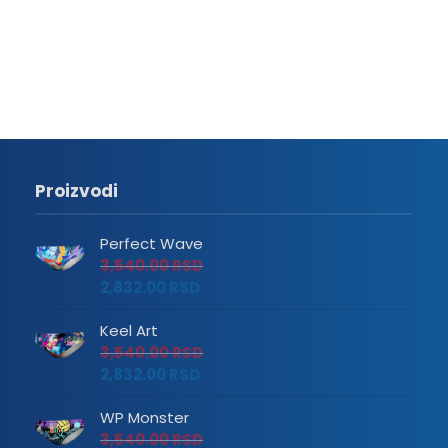
Proizvodi
Perfect Wave
3,540.00
RSD
2,832.00
RSD
Keel Art
3,540.00
RSD
2,832.00
RSD
WP Monster
3,540.00
RSD