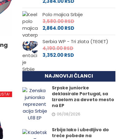
2,384.00
RSD
Polo majica Srbije
3,580.00
RSD
2,864.00
RSD
Serbia WP - Tri zlata (TEGET)
ing
4,190.00
RSD
3,352.00
RSD
NAJNOVIJI ČLANCI
Srpske juniorke
d
deklasirale Portugal, sa
USTA!
Izraelom za deveto mesto
na EP
.
06/08/2026
Srbija lako i ubedljivo do
treće pobede na