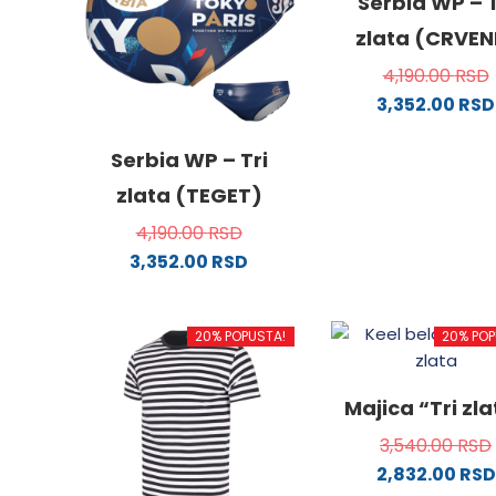
Serbia WP – T
zlata (CRVEN
4,190.00
RSD
3,352.00
RSD
Ovaj
proizv
Serbia WP – Tri
ima
zlata (TEGET)
više
4,190.00
RSD
varijanti
3,352.00
RSD
Opcije
Ovaj
mogu
proizvod
biti
20% POPUSTA!
20% POP
ima
izabra
više
na
varijanti.
stranici
Majica “Tri zl
Opcije
proizvo
3,540.00
RSD
mogu
2,832.00
RSD
biti