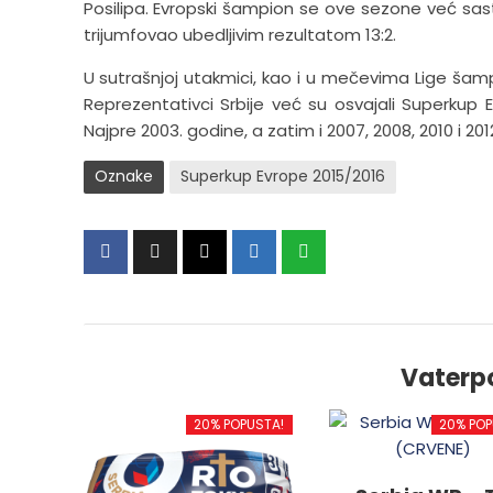
Posilipa. Evropski šampion se ove sezone već s
trijumfovao ubedljivim rezultatom 13:2.
U sutrašnjoj utakmici, kao i u mečevima Lige šampion
Reprezentativci Srbije već su osvajali Superkup
Najpre 2003. godine, a zatim i 2007, 2008, 2010 i 2012
Oznake
Superkup Evrope 2015/2016
Vaterp
20% POPUSTA!
20% POP