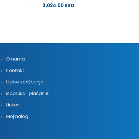
3,024.00
RSD
do
3,540.00 RS
2,832.00 RSD
O nama
Kontakt
Uslovi korišćenja
Isporuka i plaćanje
Linkovi
Moj nalog