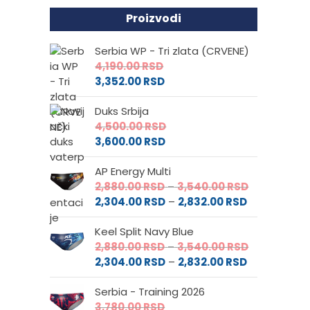
Proizvodi
Serbia WP - Tri zlata (CRVENE)
4,190.00
RSD
3,352.00
RSD
Duks Srbija
4,500.00
RSD
3,600.00
RSD
AP Energy Multi
Raspon
2,880.00
RSD
–
3,540.00
RSD
Raspon
cena:
2,304.00
RSD
–
2,832.00
RSD
cena:
od
Keel Split Navy Blue
od
2,880.00 RS
Raspon
2,880.00
RSD
–
3,540.00
RSD
2,304.00 RS
do
Raspon
cena:
2,304.00
RSD
–
2,832.00
RSD
do
3,540.00 RS
cena:
od
2,832.00 RSD
Serbia - Training 2026
od
2,880.00 RS
3,780.00
RSD
2,304.00 RS
do