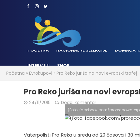
POČETNA
NACIONALNE SELEKCIJE
DOMAĆA T
INTERVJUI
SHOP
Početna
»
Evrokupovi
»
Pro Reko juriša na novi evropski trofej
Pro Reko juriša na novi evropsk
24/11/2015
Dodaj komentar
(Foto: facebook.com/proreccowaterpo
Vaterpolisti Pro Reka u sredu od 20 časova i 30 m