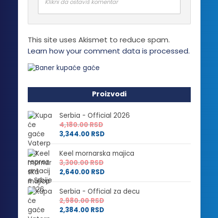
proizvoda.
Klikni da ostaviš komentar
This site uses Akismet to reduce spam.
Learn how your comment data is processed.
Proizvodi
Serbia - Official 2026
4,180.00
RSD
3,344.00
RSD
Keel mornarska majica
3,300.00
RSD
2,640.00
RSD
Serbia - Official za decu
2,980.00
RSD
2,384.00
RSD