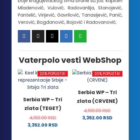
boje kragujevačkog tima branili su još: kapiten
Mladenović, Vulović, Radovanlija, Stanojević,
Pantelić, Virijević, Gavrilović, Tanasijević, Panić,
Verović, Bogdanović, Bojović i Radovanović.
Vaterpolo vesti WebShop
20% POPUSTA!
20% POPUSTA!
Serbia WP – Tri
Serbia WP – Tri
zlata (CRVENE)
zlata (TEGET)
4,190.00
RSD
4,190.00
RSD
3,352.00
RSD
Ovaj
3,352.00
RSD
Ovaj
proizvod
proizvod
ima