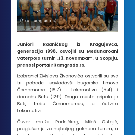
(Foto: ritamgrada.rs)
Juniori Radničkog iz Kragujevca,
generacija 1998. osvojili su Međunarodni
vaterpolo turnir „13. novembar“, u Skoplju,
prenosi portal ritamgrada.rs.
Izabranici Živislava Živanovića ostvarili su sve
tri pobede, savladavši bugarske timove
Černomorec (18:7) i Lokomotivu (5:4) i
domaću Betu (12:9). Drugo mesto pripalo je
Beti, treće Černomorecu, a četvrto
Lokomotivi.
Čuvar mreže Radničkog, Miloš Ostojić,
proglašen je za najboljeg golmana turnira, a