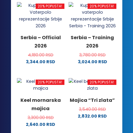
ima
više
20% POPUSTA!
20% POPUSTA!
više
varijanti.
varijanti.
Opcije
Opcije
mogu
mogu
biti
Serbia – Official
Serbia – Training
biti
izabrane
2026
2026
izabrane
na
na
stranici
4,180.00
RSD
3,780.00
RSD
stranici
proizvoda.
3,344.00
RSD
3,024.00
RSD
proizvoda.
Ovaj
Ovaj
proizvod
proizvod
ima
ima
20% POPUSTA!
20% POPUSTA!
više
više
varijanti.
varijanti.
Keel mornarska
Majica “Tri zlata”
Opcije
Opcije
majica
3,540.00
RSD
mogu
mogu
2,832.00
RSD
biti
biti
3,300.00
RSD
Ovaj
izabrane
izabrane
2,640.00
RSD
proizvod
na
na
Ovaj