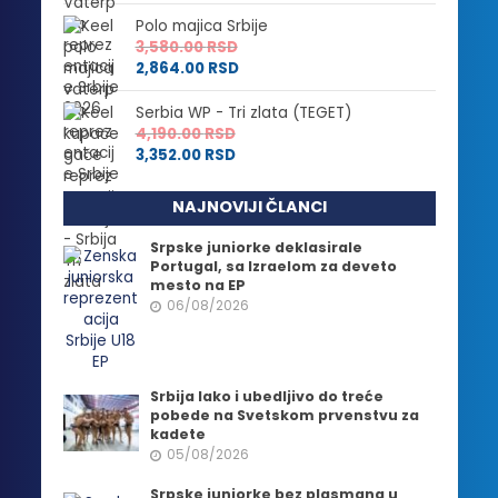
Polo majica Srbije
3,580.00
RSD
2,864.00
RSD
Serbia WP - Tri zlata (TEGET)
4,190.00
RSD
3,352.00
RSD
NAJNOVIJI ČLANCI
Srpske juniorke deklasirale
Portugal, sa Izraelom za deveto
mesto na EP
06/08/2026
Srbija lako i ubedljivo do treće
pobede na Svetskom prvenstvu za
kadete
05/08/2026
Srpske juniorke bez plasmana u