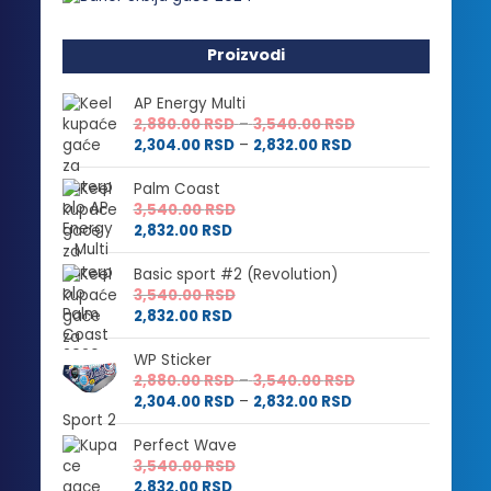
Proizvodi
AP Energy Multi
Raspon
2,880.00
RSD
–
3,540.00
RSD
Raspon
cena:
2,304.00
RSD
–
2,832.00
RSD
cena:
od
od
2,880.00 RSD
Palm Coast
2,304.00 RSD
do
3,540.00
RSD
do
3,540.00 RSD
2,832.00
RSD
2,832.00 RSD
Basic sport #2 (Revolution)
3,540.00
RSD
2,832.00
RSD
WP Sticker
Raspon
2,880.00
RSD
–
3,540.00
RSD
Raspon
cena:
2,304.00
RSD
–
2,832.00
RSD
cena:
od
od
2,880.00 RSD
Perfect Wave
2,304.00 RSD
do
3,540.00
RSD
do
3,540.00 RSD
2,832.00
RSD