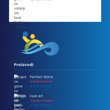
2,832.00 RSD
Proizvodi
Perfect Wave
3,540.00
RSD
2,832.00
RSD
Keel Art
3,540.00
RSD
2,832.00
RSD