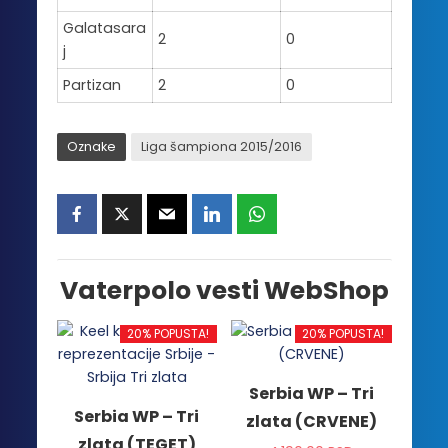
Galatasara
2
0
j
Partizan
2
0
Oznake
Liga šampiona 2015/2016
Vaterpolo vesti WebShop
20% POPUSTA!
20% POPUSTA!
Serbia WP – Tri
Serbia WP – Tri
zlata (CRVENE)
zlata (TEGET)