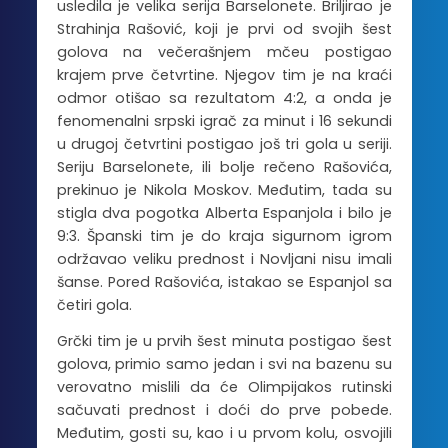
usledila je velika serija Barselonete. Briljirao je
Strahinja Rašović, koji je prvi od svojih šest
golova na večerašnjem mčeu postigao
krajem prve četvrtine. Njegov tim je na kraći
odmor otišao sa rezultatom 4:2, a onda je
fenomenalni srpski igrač za minut i 16 sekundi
u drugoj četvrtini postigao još tri gola u seriji.
Seriju Barselonete, ili bolje rečeno Rašovića,
prekinuo je Nikola Moskov. Međutim, tada su
stigla dva pogotka Alberta Espanjola i bilo je
9:3. Španski tim je do kraja sigurnom igrom
održavao veliku prednost i Novljani nisu imali
šanse. Pored Rašovića, istakao se Espanjol sa
četiri gola.
Grčki tim je u prvih šest minuta postigao šest
golova, primio samo jedan i svi na bazenu su
verovatno mislili da će Olimpijakos rutinski
sačuvati prednost i doći do prve pobede.
Međutim, gosti su, kao i u prvom kolu, osvojili