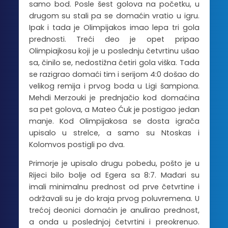
samo bod. Posle šest golova na početku, u
drugom su stali pa se domaćin vratio u igru.
Ipak i tada je Olimpijakos imao lepa tri gola
prednosti. Treći deo je opet pripao
Olimpiajkosu koji je u poslednju četvrtinu ušao
sa, činilo se, nedostižna četiri gola viška. Tada
se razigrao domaći tim i serijom 4:0 došao do
velikog remija i prvog boda u Ligi šampiona.
Mehdi Merzouki je prednjačio kod domaćina
sa pet golova, a Mateo Ćuk je postigao jedan
manje. Kod Olimpijakosa se dosta igrača
upisalo u strelce, a samo su Ntoskas i
Kolomvos postigli po dva.
Primorje je upisalo drugu pobedu, pošto je u
Rijeci bilo bolje od Egera sa 8:7. Mađari su
imali minimalnu prednost od prve četvrtine i
održavali su je do kraja prvog poluvremena. U
trećoj deonici domaćin je anulirao prednost,
a onda u poslednjoj četvrtini i preokrenuo.