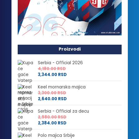
Proizvodi
Serbia - Official 2026
4,180.00
RSD
3,344.00
RSD
Keel mornarska majica
3,300.00
RSD
2,640.00
RSD
Serbia - Official za decu
2,980.00
RSD
2,384.00
RSD
Polo majica Srbije