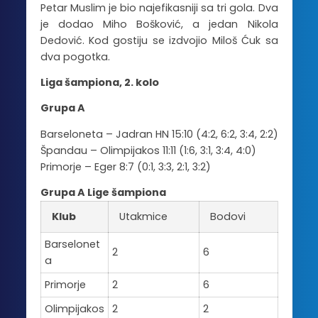
Petar Muslim je bio najefikasniji sa tri gola. Dva
je dodao Miho Bošković, a jedan Nikola
Dedović. Kod gostiju se izdvojio Miloš Ćuk sa
dva pogotka.
Liga šampiona, 2. kolo
Grupa A
Barseloneta – Jadran HN 15:10 (4:2, 6:2, 3:4, 2:2)
Špandau – Olimpijakos 11:11 (1:6, 3:1, 3:4, 4:0)
Primorje – Eger 8:7 (0:1, 3:3, 2:1, 3:2)
Grupa A Lige šampiona
Klub
Utakmice
Bodovi
Barselonet
2
6
a
Primorje
2
6
Olimpijakos
2
2