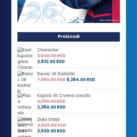
Proizvodi
Character
3,540.00
RSD
2,832.00
RSD
Ranac VK Radnički
7,980.00
RSD
6,384.00
RSD
Kapica VK Crvena zvezda
2,980.00
RSD
2,384.00
RSD
Duks Srbija
4,500.00
RSD
3,600.00
RSD