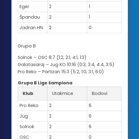
Eger
2
1
Špandau
2
1
Jadran HN
2
0
Grupa B
Solnok – OSC 8:7 (1:2, 2:1, 4:1, 1:3)
Galatasaraj – Jug KO 10:16 (0:3, 3:4, 4:4, 3:5)
Pro Reko – Partizan 15:3 (5:2, 1:0, 3:1, 6:0)
Grupa B Lige šampiona
Klub
Utakmice
Bodovi
Pro Reko
2
6
Jug
2
6
Solnok
2
6
OSC
2
0