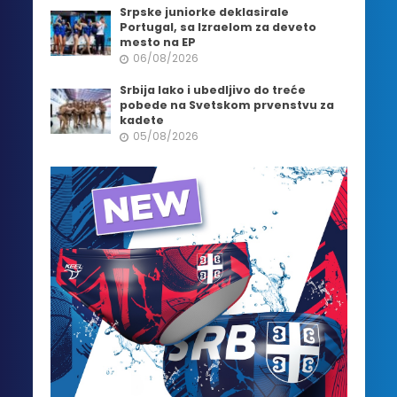
Srpske juniorke deklasirale
Portugal, sa Izraelom za deveto
mesto na EP
06/08/2026
Srbija lako i ubedljivo do treće
pobede na Svetskom prvenstvu za
kadete
05/08/2026