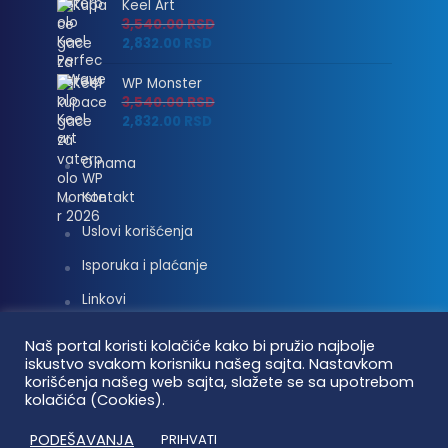
Keel Art
3,540.00
RSD
2,832.00
RSD
WP Monster
3,540.00
RSD
2,832.00
RSD
O nama
Kontakt
Uslovi korišćenja
Isporuka i plaćanje
Linkovi
Moj nalog
Naš portal koristi kolačiće kako bi pružio najbolje
iskustvo svakom korisniku našeg sajta. Nastavkom
korišćenja našeg web sajta, slažete se sa upotrebom
kolačića (Cookies).
Vaterpolo vesti © 2026. Sva prava zadržana.
PODEŠAVANJA
PRIHVATI