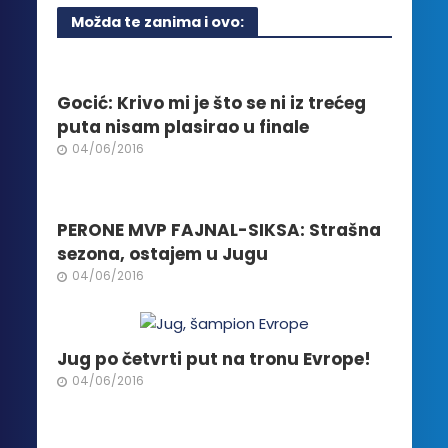
biti
Možda te zanima i ovo:
izabrane
na
stranici
proizvoda.
Gocić: Krivo mi je što se ni iz trećeg
puta nisam plasirao u finale
04/06/2016
PERONE MVP FAJNAL-SIKSA: Strašna
sezona, ostajem u Jugu
04/06/2016
Jug po četvrti put na tronu Evrope!
04/06/2016