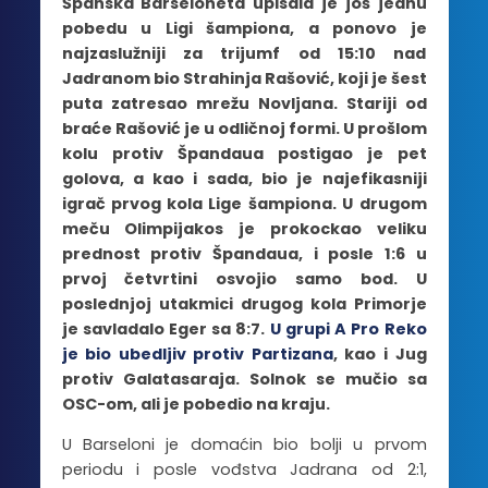
Španska Barseloneta upisala je još jednu
pobedu u Ligi šampiona, a ponovo je
najzaslužniji za trijumf od 15:10 nad
Jadranom bio Strahinja Rašović, koji je šest
puta zatresao mrežu Novljana. Stariji od
braće Rašović je u odličnoj formi. U prošlom
kolu protiv Špandaua postigao je pet
golova, a kao i sada, bio je najefikasniji
igrač prvog kola Lige šampiona. U drugom
meču Olimpijakos je prokockao veliku
prednost protiv Špandaua, i posle 1:6 u
prvoj četvrtini osvojio samo bod. U
poslednjoj utakmici drugog kola Primorje
je savladalo Eger sa 8:7.
U grupi A Pro Reko
je bio ubedljiv protiv Partizana
, kao i Jug
protiv Galatasaraja. Solnok se mučio sa
OSC-om, ali je pobedio na kraju.
U Barseloni je domaćin bio bolji u prvom
periodu i posle vođstva Jadrana od 2:1,