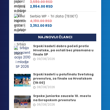
3,580.00
RSD
2,864.00
RSD
Serbia WP - Tri zlata (TEGET)
4,190.00
RSD
3,352.00
RSD
NAJNOVIJI ČLANCI
Srpski kadeti dobro počeli protiv
Hrvatske, pa ostali bez plasmana u
finale SP
09/08/2026
Srpski kadeti u polufinalu Svetskog
prvenstva, za finale sa Hrvatskom
(19:00)
08/08/2026
Srpske juniorke zauzele 10. mesto
na Evropskom prvenstvu
06/08/2026