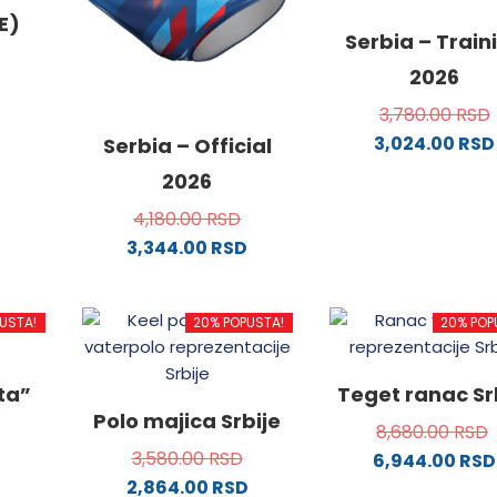
E)
Serbia – Train
2026
3,780.00
RSD
3,024.00
RSD
od
Serbia – Official
Ovaj
2026
proizvo
4,180.00
RSD
.
ima
3,344.00
RSD
više
Ovaj
varijanti
proizvod
Opcije
USTA!
20% POPUSTA!
20% POP
ima
ne
mogu
više
biti
varijanti.
izabran
ata”
Teget ranac Sr
Opcije
da.
na
Polo majica Srbije
8,680.00
RSD
mogu
stranici
3,580.00
RSD
6,944.00
RSD
biti
proizvo
2,864.00
RSD
izabrane