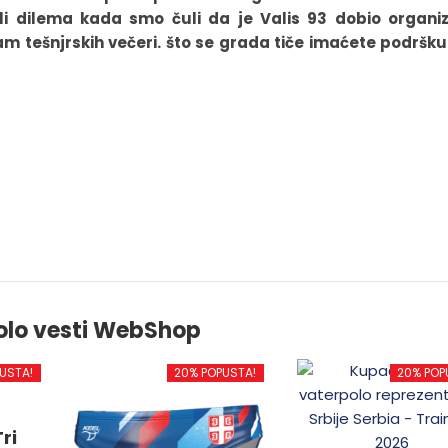
li dilema kada smo čuli da je Valis 93 dobio organiz
m tešnjrskih večeri. što se grada tiče imaćete podršku
olo vesti WebShop
USTA!
20% POPUSTA!
20% POP
ri