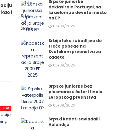
Srpske juniorke
aciju
deklasirale Portugal, sa
 kao i
Izraelom za deveto mesto
na EP
06/08/2026
Srbija lako i ubedljivo do
treće pobede na
Svetskom prvenstvu za
kadete
05/08/2026
Srpske juniorke bez
plasmana u četvrtfinale
Evropskog prvenstva
05/08/2026
USTA!
Srpski kadeti savladali i
Holandiju