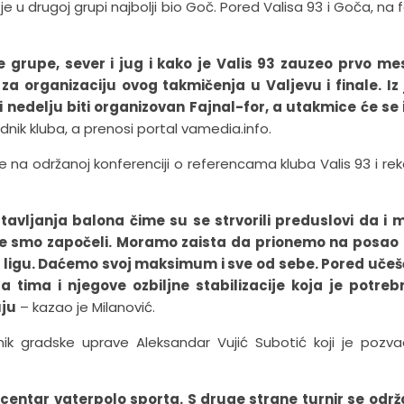
e u drugoj grupi najbolji bio Goč. Pored Valisa 93 i Goča, na f
 grupe, sever i jug i kako je Valis 93 zauzeo prvo me
 za organizaciju ovog takmičenja u Valjevu i finale. Iz
nedelju biti organizovan Fajnal-for, a utakmice će se 
nik kluba, a prenosi portal vamedia.info.
o je na održanoj konferenciji o referencama kluba Valis 93 i re
vljanja balona čime su se strvorili preduslovi da i m
e smo započeli. Moramo zaista da prionemo na posao i
 B ligu. Daćemo svoj maksimum i sve od sebe. Pored uče
 tima i njegove ozbiljne stabilizacije koja je potreb
uju
– kazao je Milanović.
lnik gradske uprave Aleksandar Vujić Subotić koji je pozv
centar vaterpolo sporta. S druge strane turnir se odr