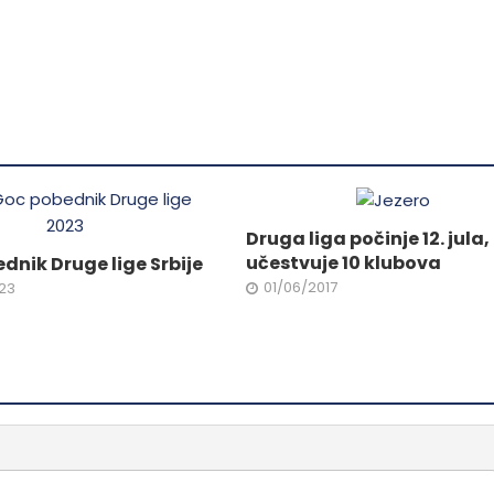
od
na
Ovaj
stranici
proizvod
proizvoda.
ima
.
više
varijanti.
Opcije
mogu
ne
biti
izabrane
Druga liga počinje 12. jula,
na
učestvuje 10 klubova
dnik Druge lige Srbije
da.
stranici
01/06/2017
23
proizvoda.