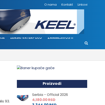
O nama
Kontakt
Linkovi
IJE
ŽENSKI VATERPOLO
ZANIMLJIVOSTI
Proizvodi
Serbia - Official 2026
4,180.00
RSD
lis 93.
3,344.00
RSD