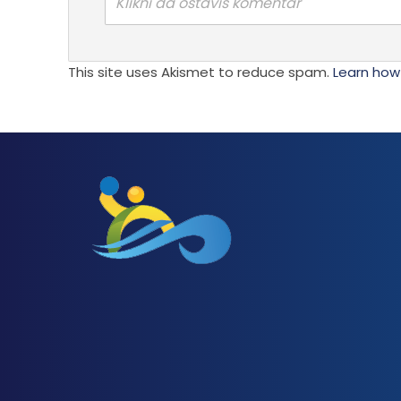
Klikni da ostaviš komentar
This site uses Akismet to reduce spam.
Learn how