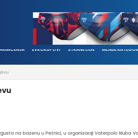
AKMIČENJA
EVROKUPOVI
STRANE LIGE
MLAĐE KATEGOR
ljevu
jevu
 avgusta na bazenu u Petnici, u organizaciji Vaterpolo kluba Va