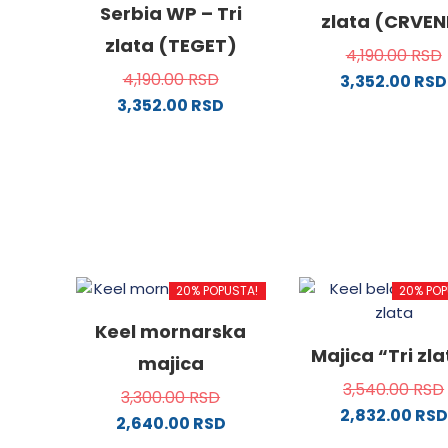
Serbia WP – Tri
zlata (CRVEN
zlata (TEGET)
4,190.00
RSD
4,190.00
RSD
3,352.00
RSD
3,352.00
RSD
Ovaj
Ovaj
proizv
proizvod
ima
ima
više
više
varijanti
varijanti.
Opcije
Opcije
mogu
mogu
biti
20% POPUSTA!
20% POP
biti
izabra
izabrane
na
Keel mornarska
na
stranici
Majica “Tri zl
majica
stranici
proizvo
3,540.00
RSD
proizvoda.
3,300.00
RSD
2,832.00
RSD
2,640.00
RSD
Ovaj
Ovaj