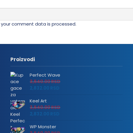
 your comment data is processed.
Proizvodi
Perfect Wave
3,540.00
RSD
2,832.00
RSD
Keel Art
3,540.00
RSD
2,832.00
RSD
WP Monster