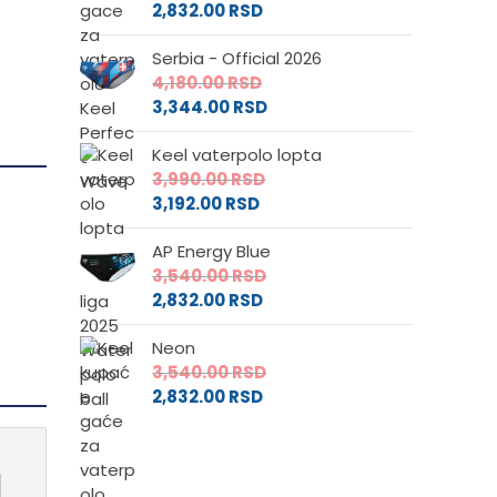
2,832.00
RSD
Serbia - Official 2026
4,180.00
RSD
3,344.00
RSD
Keel vaterpolo lopta
3,990.00
RSD
3,192.00
RSD
AP Energy Blue
3,540.00
RSD
2,832.00
RSD
Neon
3,540.00
RSD
2,832.00
RSD