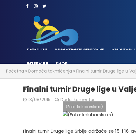
POČETNA
NACIONALNE SELEKCIJE
DOMAĆA T
INTERVJUI
SHOP
Početna
»
Domaća takmičenja
»
Finalni turnir Druge lige u Va
Finalni turnir Druge lige u Val
13/08/2015
Dodaj komentar
(Foto: kolubarske.rs)
Finalni turnir Druge lige Srbije održaće se 15. i 16.