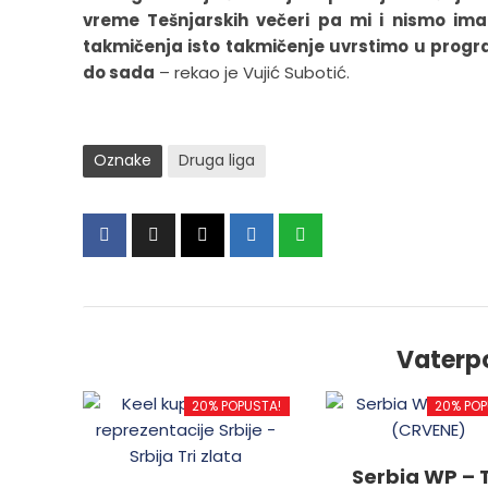
vreme Tešnjarskih večeri pa mi i nismo ima
takmičenja isto takmičenje uvrstimo u progra
do sada
– rekao je Vujić Subotić.
Oznake
Druga liga
Vaterp
20% POPUSTA!
20% POP
Serbia WP – T