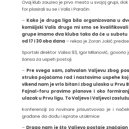
Ovaj klub zauzeo je prvo mesto u svojoj grupi, dok j
for plasirali su se i Valis i Paraćin.
–
Kako je druga liga bila organizovana u dve
komšijski Valis drugo mi smo se kvalifikovali
grupe imamo dva kluba tako da će u subotu i 
od 17 i 30 oba dana
– rekao je Zoran Jokić predsed
Sportski direktor Valisa 93, Igor Milanović, govori
šansa za uspeh postoji.
–
Pre svega sam, zahvalan Valjevu zbog posta
struka pojačamo rad i nastavimo uspehe koj
vikend nam je vrlo bitan i zbog ulaska u Prvu
Fajnal-foru pravimo planove i oko formiranja
ulazak u Prvu ligu. To Valjevo i Valjevci zasluž
Konferenciji za novinare prisustvovao je i nače
građane da dođu i isprate utakmice:
–
Drago nam je što Valjevo postaje značajan 