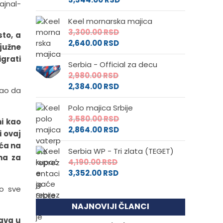
ajnal-
Keel mornarska majica
3,300.00
RSD
sto, a
2,640.00
RSD
 južne
igrati
Serbia - Official za decu
2,980.00
RSD
2,384.00
RSD
kao da
Polo majica Srbije
3,580.00
RSD
i kao
2,864.00
RSD
 ovaj
šća na
Serbia WP - Tri zlata (TEGET)
na za
4,190.00
RSD
3,352.00
RSD
ao sve
NAJNOVIJI ČLANCI
žava u