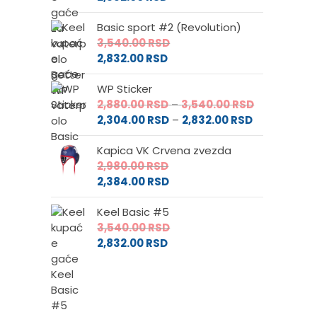
Basic sport #2 (Revolution)
3,540.00
RSD
2,832.00
RSD
WP Sticker
Raspon
2,880.00
RSD
–
3,540.00
RSD
Raspon
cena:
2,304.00
RSD
–
2,832.00
RSD
cena:
od
Kapica VK Crvena zvezda
od
2,880.00 RS
2,980.00
RSD
2,304.00 RS
do
2,384.00
RSD
do
3,540.00 RS
2,832.00 RSD
Keel Basic #5
3,540.00
RSD
2,832.00
RSD