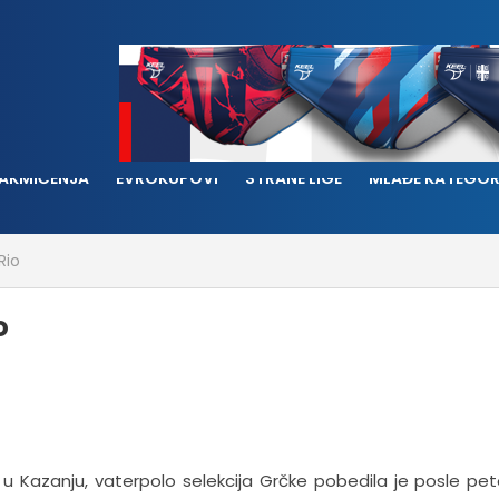
AKMIČENJA
EVROKUPOVI
STRANE LIGE
MLAĐE KATEGOR
Rio
o
Kazanju, vaterpolo selekcija Grčke pobedila je posle pe