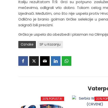
Italiju rezultatom 11:9. Grci su potpuno zasl
mečevima, odligrali vrlo dobro. Tokom celog meča
izjednači. Međutim, ono što nije uspela protiv Hrv
Odlično je branio golman Grčke selekcije u penal 
saigrači bili precizni.
Grčka je uspela da obezbedi i plasman na Olimpijske
Oznake
SP u Kazanju
Vaterp
20% POPUSTA!
20% POP