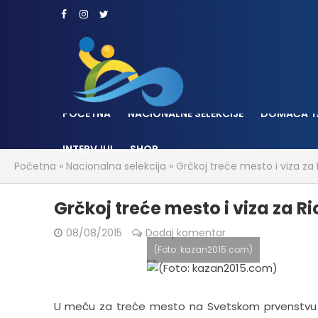
POČETNA
NACIONALNE SELEKCIJE
DOMAĆA T
INTERVJUI
SHOP
Početna
»
Nacionalna selekcija
»
Grčkoj treće mesto i viza za 
Grčkoj treće mesto i viza za Ri
08/08/2015
Dodaj komentar
(Foto: kazan2015.com)
U meču za treće mesto na Svetskom prvenstvu u 