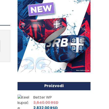
Proizvodi
Better WP
3,540.00
RSD
2,832.00
RSD