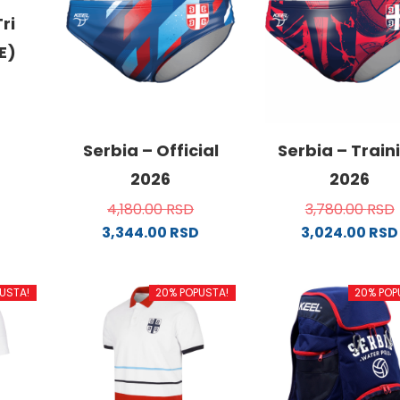
ri
E)
od
Serbia – Official
Serbia – Train
2026
2026
4,180.00
RSD
3,780.00
RSD
.
3,344.00
RSD
3,024.00
RSD
Ovaj
Ovaj
proizvod
proizvo
USTA!
20% POPUSTA!
20% POP
ima
ima
ne
više
više
varijanti.
varijanti
Opcije
Opcije
da.
mogu
mogu