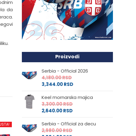
hodnim
ela da
eraca.
jegovi
iku.
Proizvodi
Serbia - Official 2026
4,180.00
RSD
3,344.00
RSD
Keel mornarska majica
3,300.00
RSD
2,640.00
RSD
Serbia - Official za decu
USTA!
2,980.00
RSD