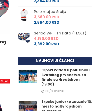
2,384.00
RSD
Polo majica Srbije
3,580.00
RSD
2,864.00
RSD
Serbia WP - Tri zlata (TEGET)
4,190.00
RSD
ing
3,352.00
RSD
NAJNOVIJI ČLANCI
Srpski kadeti u polufinalu
Svetskog prvenstva, za
d
finale sa Hrvatskom
USTA!
(19:00)
08/08/2026
.
Srpske juniorke zauzele 10.
mesto na Evropskom