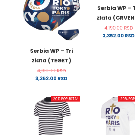
Serbia WP – T
zlata (CRVEN
4,190.00
RSD
3,352.00
RSD
Ovaj
proizv
Serbia WP – Tri
ima
zlata (TEGET)
više
4,190.00
RSD
varijanti
3,352.00
RSD
Opcije
Ovaj
mogu
proizvod
biti
20% POPUSTA!
20% POP
ima
izabra
više
na
varijanti.
stranici
Opcije
proizvo
mogu