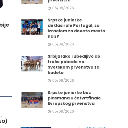
prvenstvu
06/08/2026
e
Srpske juniorke
bije
deklasirale Portugal, sa
da.
Izraelom za deveto mesto
na EP
06/08/2026
Srbija lako i ubedljivo do
treće pobede na
Svetskom prvenstvu za
kadete
05/08/2026
Srpske juniorke bez
plasmana u četvrtfinale
Evropskog prvenstva
05/08/2026
,
EO)