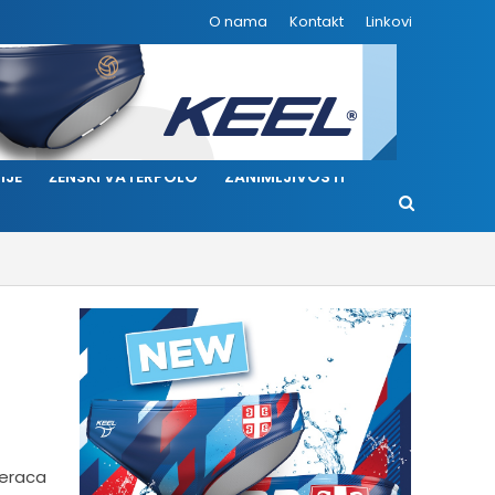
O nama
Kontakt
Linkovi
IJE
ŽENSKI VATERPOLO
ZANIMLJIVOSTI
teraca