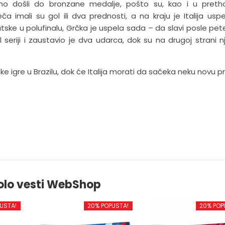
uženo došli do bronzane medalje, pošto su, kao i u pret
 imali su gol ili dva prednosti, a na kraju je Italija usp
atske u polufinalu, Grčka je uspela sada – da slavi posle pet
seriji i zaustavio je dva udarca, dok su na drugoj strani n
 igre u Brazilu, dok će Italija morati da sačeka neku novu pril
olo vesti WebShop
USTA!
20% POPUSTA!
20% POP