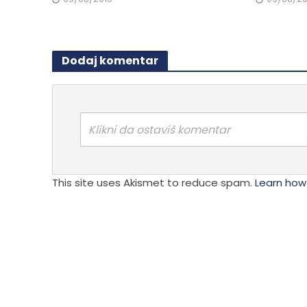
proizvoda.
Dodaj komentar
Klikni da ostaviš komentar
This site uses Akismet to reduce spam.
Learn how