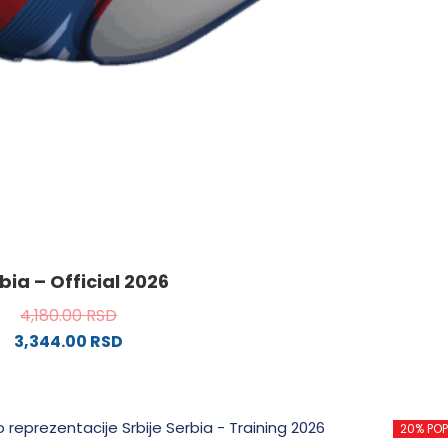
bia – Official 2026
4,180.00
RSD
3,344.00
RSD
Ovaj
proizvod
ima
20% PO
više