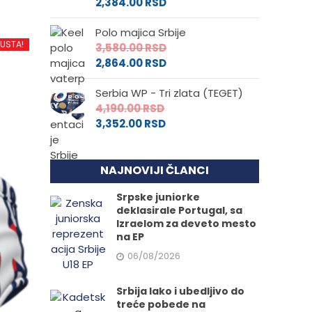
2,384.00
RSD
Polo majica Srbije
PUSTA!
3,580.00
RSD
2,864.00
RSD
Serbia WP - Tri zlata (TEGET)
4,190.00
RSD
3,352.00
RSD
NAJNOVIJI ČLANCI
Srpske juniorke
deklasirale Portugal, sa
Izraelom za deveto mesto
na EP
06/08/2026
Srbija lako i ubedljivo do
treće pobede na