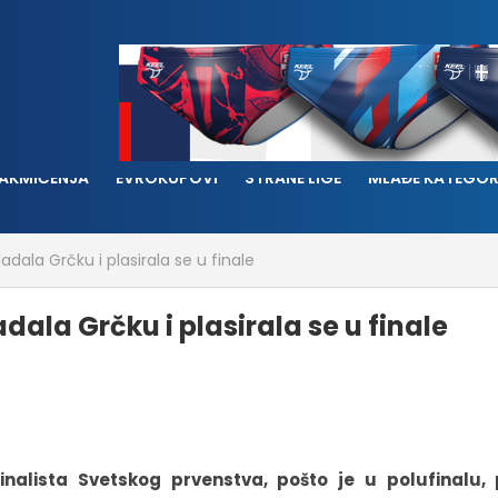
AKMIČENJA
EVROKUPOVI
STRANE LIGE
MLAĐE KATEGOR
dala Grčku i plasirala se u finale
ala Grčku i plasirala se u finale
inalista Svetskog prvenstva, pošto je u polufinalu, 