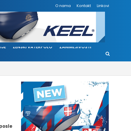
O nama
Kontakt
Linkovi
IJE
ŽENSKI VATERPOLO
ZANIMLJIVOSTI
posle