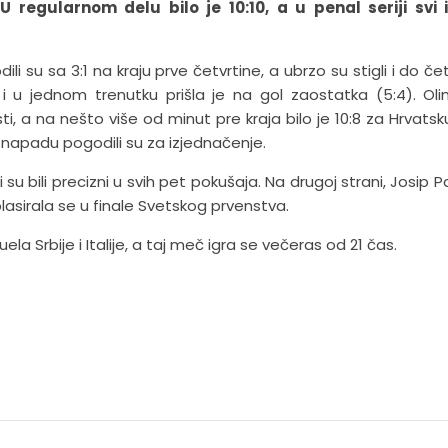
 regularnom delu bilo je 10:10, a u penal seriji svi 
ili su sa 3:1 na kraju prve četvrtine, a ubrzo su stigli i do č
 u jednom trenutku prišla je na gol zaostatka (5:4). Olim
 a na nešto više od minut pre kraja bilo je 10:8 za Hrvatsku
em napadu pogodili su za izjednačenje.
či su bili precizni u svih pet pokušaja. Na drugoj strani, Josip P
asirala se u finale Svetskog prvenstva.
ela Srbije i Italije, a taj meč igra se večeras od 21 čas.