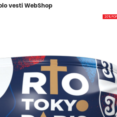
olo vesti WebShop
20% PO