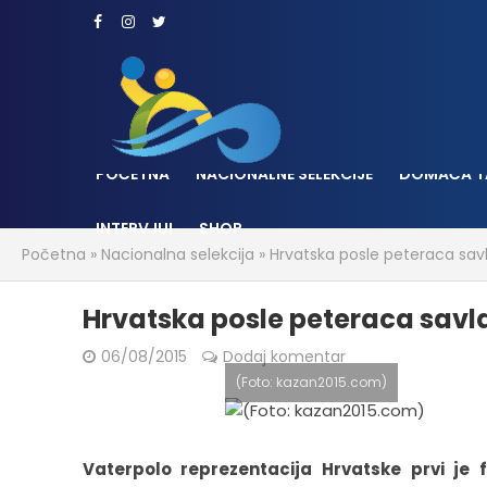
POČETNA
NACIONALNE SELEKCIJE
DOMAĆA T
INTERVJUI
SHOP
Početna
»
Nacionalna selekcija
»
Hrvatska posle peteraca savla
Hrvatska posle peteraca savlad
06/08/2015
Dodaj komentar
(Foto: kazan2015.com)
Vaterpolo reprezentacija Hrvatske prvi je f