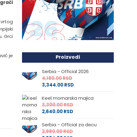
igrači
etvrtog
pijski
. Grci
avić je
Proizvodi
Serbia - Official 2026
4,180.00
RSD
3,344.00
RSD
Keel mornarska majica
3,300.00
RSD
2,640.00
RSD
Serbia - Official za decu
2,980.00
RSD