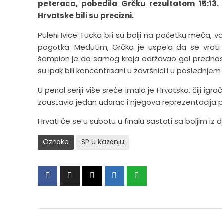
peteraca, pobedila Grčku rezultatom 15:13. U
Hrvatske bili su precizni.
Puleni Ivice Tucka bili su bolji na početku meča, vod
pogotka. Međutim, Grčka je uspela da se vrati i
šampion je do samog kraja održavao gol prednosti,
su ipak bili koncentrisani u završnici i u poslednj
U penal seriji više sreće imala je Hrvatska, čiji igra
zaustavio jedan udarac i njegova reprezentacija pl
Hrvati će se u subotu u finalu sastati sa boljim iz du
Oznake
SP u Kazanju