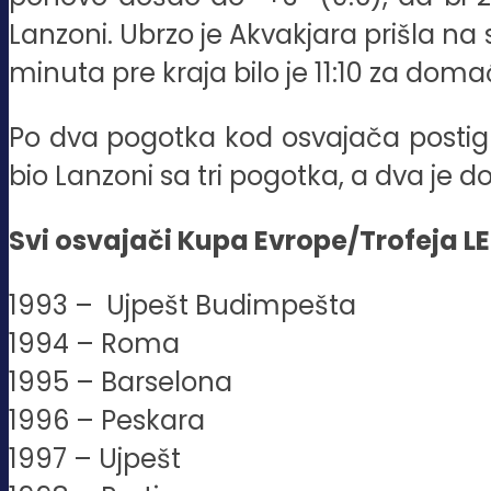
Lanzoni. Ubrzo je Akvakjara prišla na sa
minuta pre kraja bilo je 11:10 za dom
Po dva pogotka kod osvajača postigli 
bio Lanzoni sa tri pogotka, a dva je 
Svi osvajači Kupa Evrope/Trofeja L
1993 – Ujpešt Budimpešta
1994 – Roma
1995 – Barselona
1996 – Peskara
1997 – Ujpešt