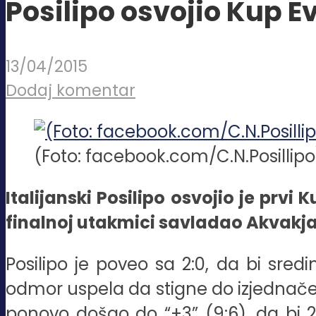
Posilipo osvojio Kup E
13/04/2015
Dodaj komentar
(Foto: facebook.com/C.N.Posillipo
Italijanski Posilipo osvojio je prvi 
finalnoj utakmici savladao Akvakjaru s
Posilipo je poveo sa 2:0, da bi sre
odmor uspela da stigne do izjednačenj
ponovo došao do “+3” (9:6), da bi