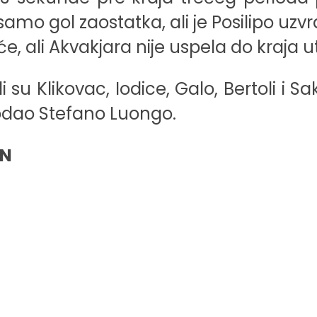
mo gol zaostatka, ali je Posilipo uzvrat
aće, ali Akvakjara nije uspela do kraj
su Klikovac, Iodice, Galo, Bertoli i Sa
dodao Stefano Luongo.
EN