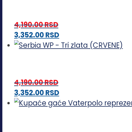
4,190.00
RSD
Ovaj
3,352.00
RSD
proizvod
ima
više
varijanti.
4,190.00
RSD
Opcije
Ovaj
3,352.00
RSD
mogu
proizvod
biti
ima
izabrane
više
na