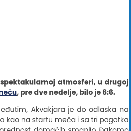
e u spektakularnoj atmosferi, u drugoj
meču
, pre dve nedelje, bilo je 6:6.
 Međutim, Akvakjara je do odlaska na
ao kao na startu meča i sa tri pogotka
da prednost domaćih smanjio Đakomo