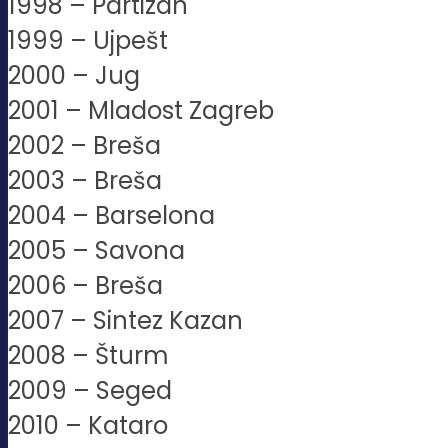
1998 – Partizan
1999 – Ujpešt
2000 – Jug
2001 – Mladost Zagreb
2002 – Breša
2003 – Breša
2004 – Barselona
2005 – Savona
2006 – Breša
2007 – Sintez Kazan
2008 – Šturm
2009 – Seged
2010 – Kataro