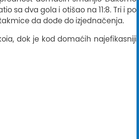
io sa dva gola i otišao na 11:8. Tri i po
a utakmice da dođe do izjednačenja.
koia, dok je kod domaćih najefikasniji