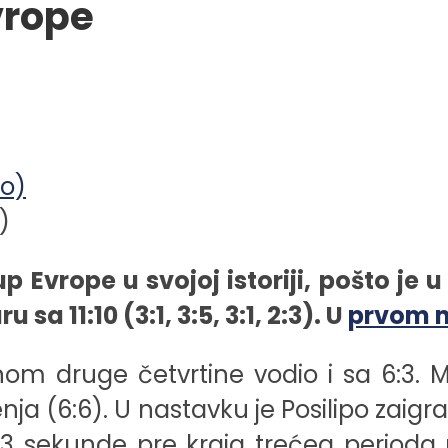
vrope
)
Kup Evrope u svojoj istoriji, pošto j
a 11:10 (3:1, 3:5, 3:1, 2:3). U
prvom 
dinom druge četvrtine vodio i sa 6:3.
a (6:6). U nastavku je Posilipo zaigr
 23 sekunde pre kraja trećeg perio