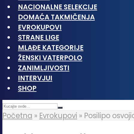
NACIONALNE SELEKCIJE
DOMAĆA TAKMIČENJA
EVROKUPOVI
STRANE LIGE
MLAĐE KATEGORIJE
ŽENSKI VATERPOLO
ZANIMLJIVOSTI
INTERVJUI
SHOP
Početna
»
Evrokupovi
»
Posilipo osvoj