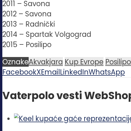
2011 – Savona
2012 – Savona
2013 – Radnički
2014 – Spartak Volgograd
2015 – Posilipo
Oznake
Akvakjara
Kup Evrope
Posilipo
Facebook
X
Email
LinkedIn
WhatsApp
Vaterpolo vesti WebSho