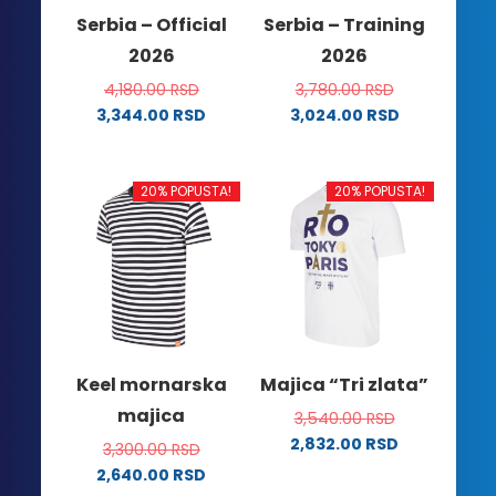
na
stranici
Serbia – Official
Serbia – Training
stranici
proizvoda.
2026
2026
proizvoda.
4,180.00
RSD
3,780.00
RSD
3,344.00
RSD
3,024.00
RSD
Ovaj
Ovaj
proizvod
proizvod
ima
ima
20% POPUSTA!
20% POPUSTA!
više
više
varijanti.
varijanti.
Opcije
Opcije
mogu
mogu
biti
biti
izabrane
izabrane
na
na
Keel mornarska
Majica “Tri zlata”
stranici
stranici
majica
3,540.00
RSD
proizvoda.
proizvoda.
2,832.00
RSD
3,300.00
RSD
Ovaj
2,640.00
RSD
proizvod