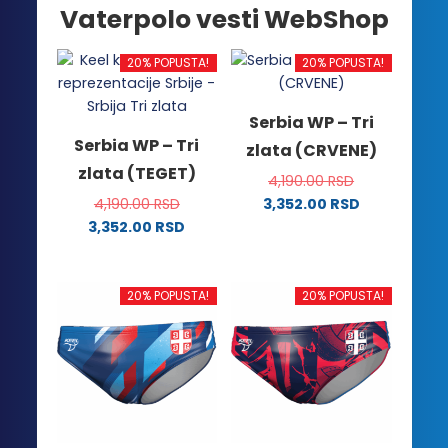
Vaterpolo vesti WebShop
20% POPUSTA!
20% POPUSTA!
Serbia WP – Tri
Serbia WP – Tri
zlata (CRVENE)
zlata (TEGET)
4,190.00
RSD
4,190.00
RSD
3,352.00
RSD
Ovaj
3,352.00
RSD
Ovaj
proizvod
proizvod
ima
ima
više
20% POPUSTA!
20% POPUSTA!
više
varijanti.
varijanti.
Opcije
Opcije
mogu
mogu
biti
biti
izabrane
izabrane
na