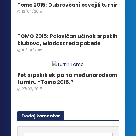
biti
Tomo 2015: Dubrovčani osvojili turnir
izabrane
12/04/2015
na
stranici
proizvoda.
TOMO 2015: Polovičan učinak srpskih
klubova, Mladost ređa pobede
10/04/2015
Pet srpskih ekipa na međunarodnom
turniru “Tomo 2015.”
27/03/2015
Dodaj komentar