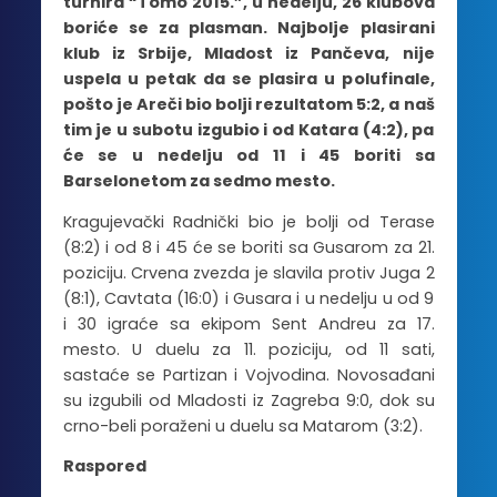
turnira “Tomo 2015.”, u nedelju, 26 klubova
boriće se za plasman. Najbolje plasirani
klub iz Srbije, Mladost iz Pančeva, nije
uspela u petak da se plasira u polufinale,
pošto je Areči bio bolji rezultatom 5:2, a naš
tim je u subotu izgubio i od Katara (4:2), pa
će se u nedelju od 11 i 45 boriti sa
Barselonetom za sedmo mesto.
Kragujevački Radnički bio je bolji od Terase
(8:2) i od 8 i 45 će se boriti sa Gusarom za 21.
poziciju. Crvena zvezda je slavila protiv Juga 2
(8:1), Cavtata (16:0) i Gusara i u nedelju u od 9
i 30 igraće sa ekipom Sent Andreu za 17.
mesto. U duelu za 11. poziciju, od 11 sati,
sastaće se Partizan i Vojvodina. Novosađani
su izgubili od Mladosti iz Zagreba 9:0, dok su
crno-beli poraženi u duelu sa Matarom (3:2).
Raspored