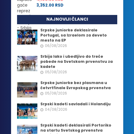
3,352.00
RSD
NAJNOVIJI ČLANCI
Srpske juniorke deklasirale
Portugal, sa Izraelom za deveto
mesto na EP
06/08/2026
Srbija lako i ubedljivo do treće
pobede na Svetskom prvenstvu za
kadete
05/08/2026
Srpske juniorke bez plasmana u
četvrtfinale Evropskog prvenstva
05/08/2026
Srpski kadeti savladali i Holandiju
04/08/2026
Srpski kadeti deklasirali Portoriko
na startu Svetskog prvenstva