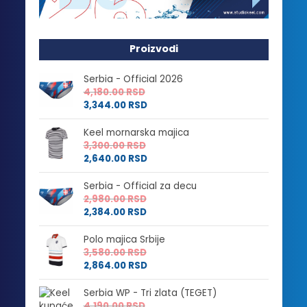
Proizvodi
Serbia - Official 2026
4,180.00
RSD
3,344.00
RSD
Keel mornarska majica
3,300.00
RSD
2,640.00
RSD
Serbia - Official za decu
2,980.00
RSD
2,384.00
RSD
Polo majica Srbije
3,580.00
RSD
2,864.00
RSD
Serbia WP - Tri zlata (TEGET)
4,190.00
RSD