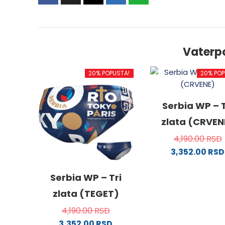
Vaterp
20% POPUSTA!
20% POP
Serbia WP – T
zlata (CRVEN
4,190.00
RSD
3,352.00
RSD
Ovaj
proizv
Serbia WP – Tri
ima
zlata (TEGET)
više
4,190.00
RSD
varijanti
3,352.00
RSD
Opcije