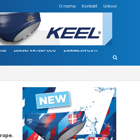
O nama
Kontakt
Linkovi
IJE
ŽENSKI VATERPOLO
ZANIMLJIVOSTI
vrope.