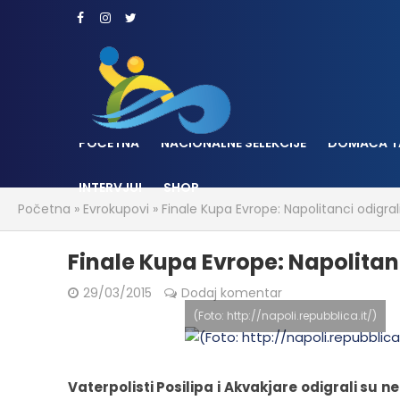
POČETNA
NACIONALNE SELEKCIJE
DOMAĆA T
INTERVJUI
SHOP
Početna
»
Evrokupovi
»
Finale Kupa Evrope: Napolitanci odig
Finale Kupa Evrope: Napolita
29/03/2015
Dodaj komentar
(Foto: http://napoli.repubblica.it/)
Vaterpolisti Posilipa i Akvakjare odigrali su ne