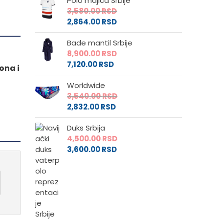
Polo majica Srbije
od
2,880.00 RS
3,580.00
RSD
2,304.00 RS
do
2,864.00
RSD
do
3,540.00 RS
2,832.00 RSD
Bade mantil Srbije
8,900.00
RSD
7,120.00
RSD
ona i
Worldwide
3,540.00
RSD
2,832.00
RSD
Duks Srbija
4,500.00
RSD
3,600.00
RSD