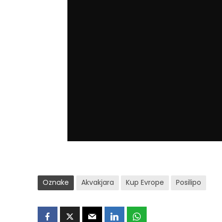
Oznake
Akvakjara
Kup Evrope
Posilipo