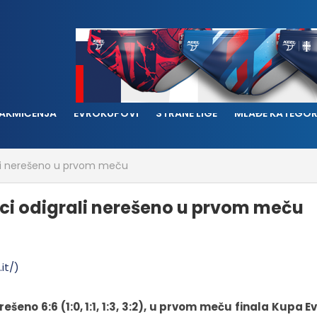
AKMIČENJA
EVROKUPOVI
STRANE LIGE
MLAĐE KATEGOR
rali nerešeno u prvom meču
nci odigrali nerešeno u prvom meču
rešeno 6:6 (1:0, 1:1, 1:3, 3:2), u prvom meču finala Kupa E