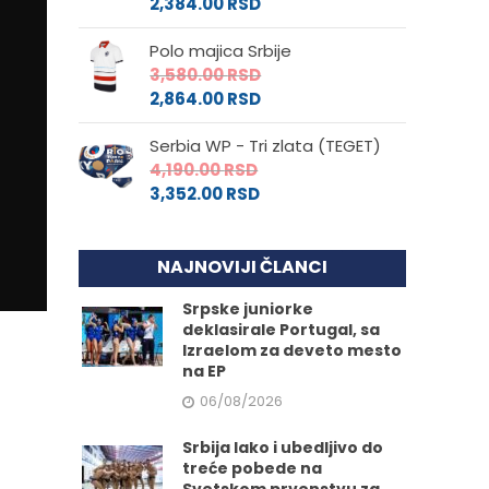
2,384.00
RSD
Polo majica Srbije
3,580.00
RSD
2,864.00
RSD
Serbia WP - Tri zlata (TEGET)
4,190.00
RSD
3,352.00
RSD
NAJNOVIJI ČLANCI
Srpske juniorke
deklasirale Portugal, sa
Izraelom za deveto mesto
na EP
06/08/2026
Srbija lako i ubedljivo do
treće pobede na