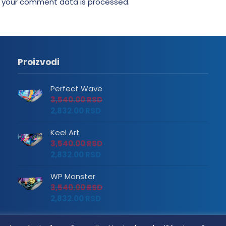
 your comment data is processed.
Proizvodi
Perfect Wave
3,540.00
RSD
2,832.00
RSD
Keel Art
3,540.00
RSD
2,832.00
RSD
WP Monster
3,540.00
RSD
2,832.00
RSD