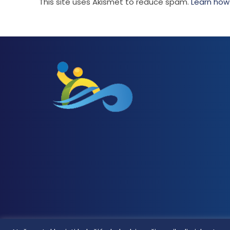
This site uses Akismet to reduce spam.
Learn how