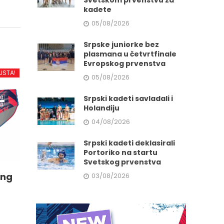
Svetskom prvenstvu za
kadete
05/08/2026
Srpske juniorke bez
plasmana u četvrtfinale
Evropskog prvenstva
USTA!
05/08/2026
Srpski kadeti savladali i
Holandiju
04/08/2026
Srpski kadeti deklasirali
Portoriko na startu
Svetskog prvenstva
ing
03/08/2026