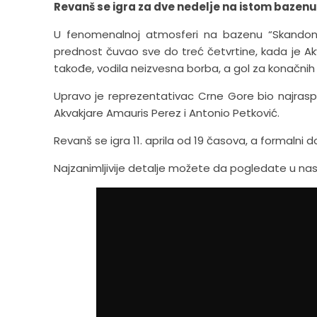
Revanš se igra za dve nedelje na istom bazenu
U fenomenalnoj atmosferi na bazenu “Skandone”
prednost čuvao sve do treć četvrtine, kada je Ak
takođe, vodila neizvesna borba, a gol za konačnih 6:
Upravo je reprezentativac Crne Gore bio najraspl
Akvakjare Amauris Perez i Antonio Petković.
Revanš se igra 11. aprila od 19 časova, a formalni d
Najzanimljivije detalje možete da pogledate u nas