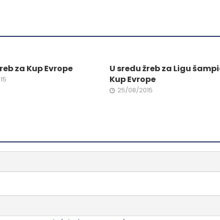
.
varijanti.
Opcije
mogu
biti
ne
izabrane
na
reb za Kup Evrope
U sredu žreb za Ligu šampi
stranici
Kup Evrope
15
da.
proizvoda.
25/08/2015