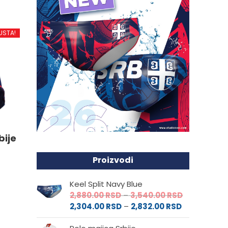
d
USTA!
.
e
bije
da.
Proizvodi
Keel Split Navy Blue
Raspon
2,880.00
RSD
–
3,540.00
RSD
Raspon
cena:
2,304.00
RSD
–
2,832.00
RSD
cena:
od