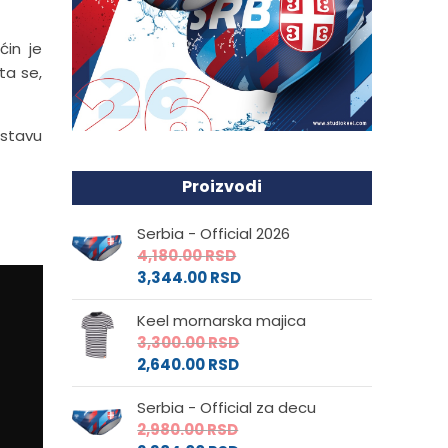
ćin je
ta se,
astavu
Proizvodi
Serbia - Official 2026
4,180.00
RSD
3,344.00
RSD
Keel mornarska majica
3,300.00
RSD
2,640.00
RSD
Serbia - Official za decu
2,980.00
RSD