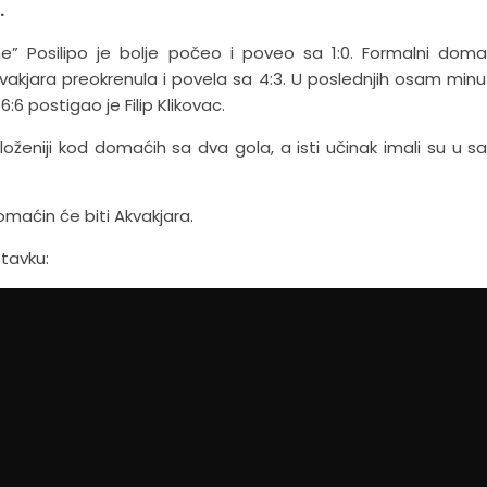
.
 Posilipo je bolje počeo i poveo sa 1:0. Formalni doma
vakjara preokrenula i povela sa 4:3. U poslednjih osam minu
6 postigao je Filip Klikovac.
oženiji kod domaćih sa dva gola, a isti učinak imali su u s
omaćin će biti Akvakjara.
tavku: