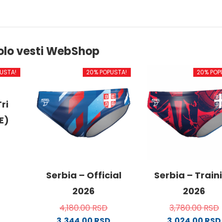
olo vesti WebShop
USTA!
20% POPUSTA!
20% POP
ri
E)
od
Serbia – Official
Serbia – Train
2026
2026
4,180.00
RSD
3,780.00
RSD
.
3,344.00
RSD
3,024.00
RSD