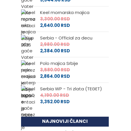
Keel mornarska majica
3,300.00
RSD
2,640.00
RSD
Serbia - Official za decu
2,980.00
RSD
2,384.00
RSD
Polo majica Srbije
3,580.00
RSD
2,864.00
RSD
Serbia WP - Tri zlata (TEGET)
4,190.00
RSD
3,352.00
RSD
NAJNOVIJI ČLANCI