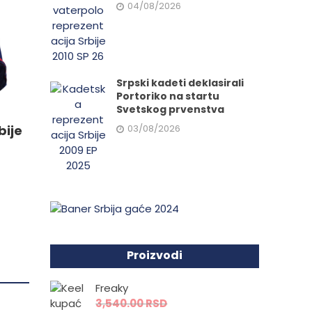
04/08/2026
.
Srpski kadeti deklasirali
e
Portoriko na startu
Svetskog prvenstva
03/08/2026
bije
da.
Proizvodi
Freaky
3,540.00
RSD