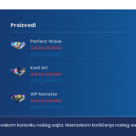
Proizvodi
Perfect Wave
3,540.00
RSD
2,832.00
RSD
Keel Art
3,540.00
RSD
2,832.00
RSD
WP Monster
3,540.00
RSD
2,832.00
RSD
tvo svakom korisniku našeg sajta. Nastavkom korišćenja našeg w