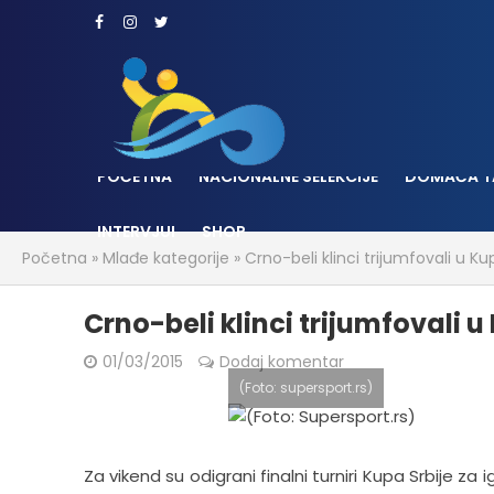
POČETNA
NACIONALNE SELEKCIJE
DOMAĆA T
INTERVJUI
SHOP
Početna
»
Mlađe kategorije
»
Crno-beli klinci trijumfovali u Ku
Crno-beli klinci trijumfovali u
01/03/2015
Dodaj komentar
(Foto: supersport.rs)
Za vikend su odigrani finalni turniri Kupa Srbije za 