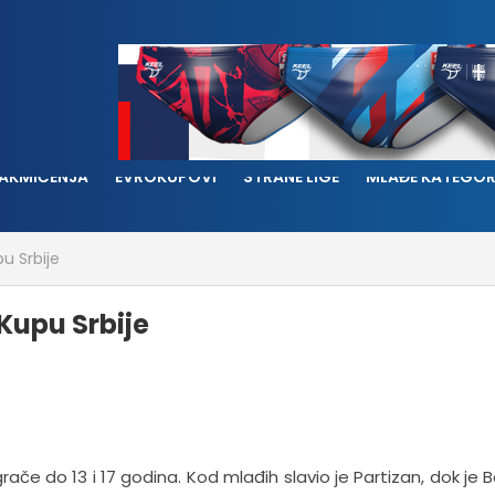
AKMIČENJA
EVROKUPOVI
STRANE LIGE
MLAĐE KATEGOR
pu Srbije
 Kupu Srbije
igrače do 13 i 17 godina. Kod mlađih slavio je Partizan, dok je 