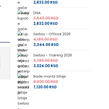
2,832.00
RSD
p
DNA
3,540.00
RSD
2,832.00
RSD
Serbia - Official 2026
4,180.00
RSD
3,344.00
RSD
Serbia - Training 2026
3,780.00
RSD
3,024.00
RSD
Bade mantil Srbije
8,900.00
RSD
7,120.00
RSD