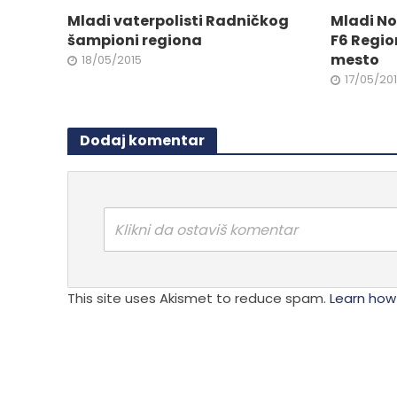
Mladi vaterpolisti Radničkog
Mladi No
šampioni regiona
F6 Regio
mesto
18/05/2015
17/05/20
Dodaj komentar
Klikni da ostaviš komentar
This site uses Akismet to reduce spam.
Learn how