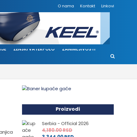
O nama
Kontakt
Linkovi
IJE
ŽENSKI VATERPOLO
ZANIMLJIVOSTI
Proizvodi
Serbia - Official 2026
4,180.00
RSD
Banjica
3,344.00
RSD