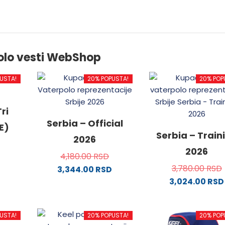
olo vesti WebShop
USTA!
20% POPUSTA!
20% POP
ri
Serbia – Official
E)
Serbia – Train
2026
2026
4,180.00
RSD
3,780.00
RSD
3,344.00
RSD
3,024.00
RSD
od
Ovaj
proizvod
Ovaj
ima
proizvo
USTA!
20% POPUSTA!
20% POP
.
više
ima