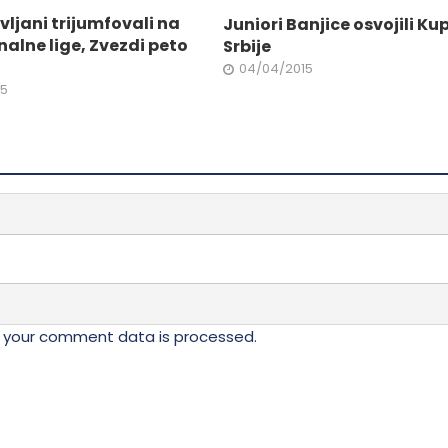
vljani trijumfovali na
Juniori Banjice osvojili Ku
nalne lige, Zvezdi peto
Srbije
04/04/2015
15
 your comment data is processed.