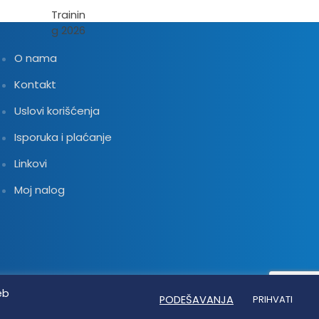
O nama
Kontakt
Uslovi korišćenja
Isporuka i plaćanje
Linkovi
Moj nalog
eb
PODEŠAVANJA
PRIHVATI