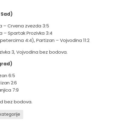
i Sad)
ina – Crvena zvezda 3:5
a – Spartak Prozivka 3:4
petercima 4:4), Partizan – Vojvodina 11:2
zivka 3, Vojvodina bez bodova.
ograd)
zan 6:5
izan 2:6
njica 7:9
rad bez bodova.
kategorije