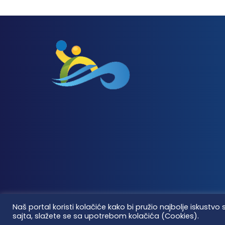
Naš portal koristi kolačiće kako bi pružio najbolje iskus
sajta, slažete se sa upotrebom kolačića (Cookies).
Vaterpolo vesti © 2026. Sva prava zadržana.