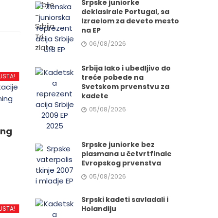
Srpske juniorke
deklasirale Portugal, sa
Izraelom za deveto mesto
na EP
06/08/2026
Srbija lako i ubedljivo do
USTA!
treće pobede na
Svetskom prvenstvu za
kadete
05/08/2026
ing
Srpske juniorke bez
plasmana u četvrtfinale
Evropskog prvenstva
05/08/2026
d
Srpski kadeti savladali i
Holandiju
USTA!