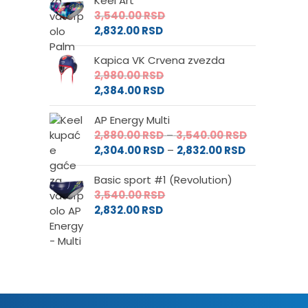
Keel Art
3,540.00
RSD
2,832.00
RSD
Kapica VK Crvena zvezda
2,980.00
RSD
2,384.00
RSD
AP Energy Multi
Raspon
2,880.00
RSD
–
3,540.00
RSD
Raspon
cena:
2,304.00
RSD
–
2,832.00
RSD
cena:
od
Basic sport #1 (Revolution)
od
2,880.00 RS
3,540.00
RSD
2,304.00 RS
do
2,832.00
RSD
do
3,540.00 RS
2,832.00 RSD