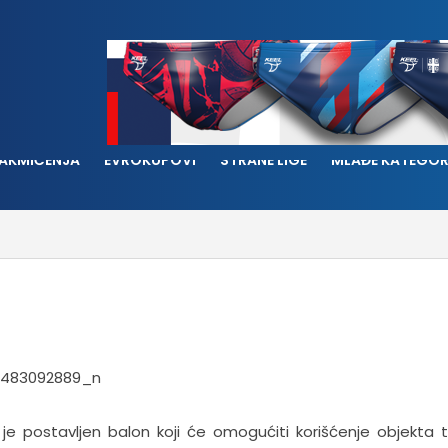
AKMIČENJA
EVROKUPOVI
STRANE LIGE
MLAĐE KATEGOR
e postavljen balon koji će omogućiti korišćenje objekta