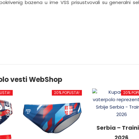
okrivenig bazena u ime VSS prisustvovali su generalni se
olo vesti WebShop
USTA!
20% POPUSTA!
20% POP
Serbia – Train
2026