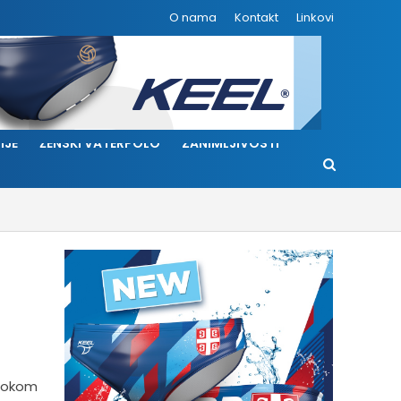
O nama
Kontakt
Linkovi
IJE
ŽENSKI VATERPOLO
ZANIMLJIVOSTI
 tokom