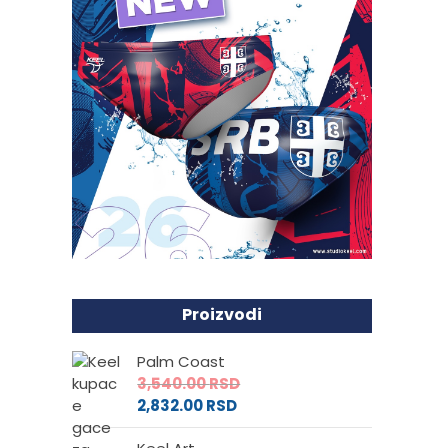
Proizvodi
Palm Coast
3,540.00
RSD
2,832.00
RSD