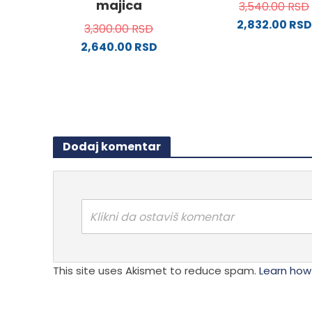
majica
3,540.00
RSD
2,832.00
RSD
3,300.00
RSD
Ovaj
2,640.00
RSD
proizv
Ovaj
ima
proizvod
više
ima
varijanti
više
Opcije
varijanti.
mogu
Dodaj komentar
Opcije
biti
mogu
izabra
biti
na
izabrane
stranici
na
Klikni da ostaviš komentar
proizvo
stranici
proizvoda.
This site uses Akismet to reduce spam.
Learn how