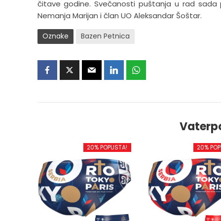
čitave godine. Svečanosti puštanja u rad sada p
Nemanja Marijan i član UO Aleksandar Šoštar.
Oznake
Bazen Petnica
Vaterp
20% POPUSTA!
20% POP