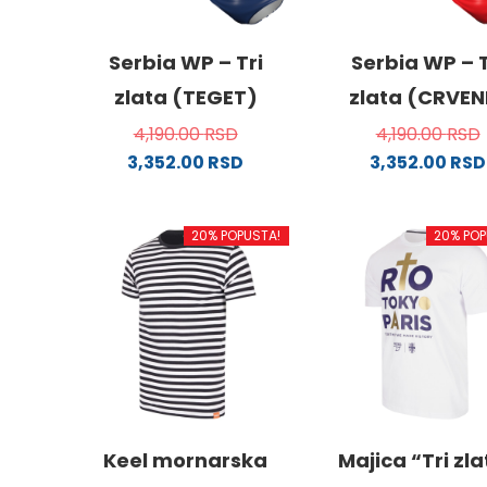
Serbia WP – Tri
Serbia WP – T
zlata (TEGET)
zlata (CRVEN
4,190.00
RSD
4,190.00
RSD
3,352.00
RSD
3,352.00
RSD
Ovaj
Ovaj
proizvod
proizv
20% POPUSTA!
20% POP
ima
ima
više
više
varijanti.
varijanti
Opcije
Opcije
mogu
mogu
biti
biti
izabrane
izabra
na
na
stranici
stranici
Keel mornarska
Majica “Tri zl
proizvoda.
proizvo