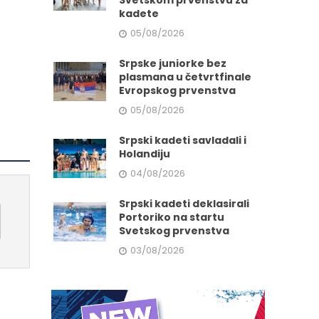
Svetskom prvenstvu za
kadete
05/08/2026
Srpske juniorke bez
plasmana u četvrtfinale
Evropskog prvenstva
05/08/2026
Srpski kadeti savladali i
Holandiju
04/08/2026
Srpski kadeti deklasirali
Portoriko na startu
Svetskog prvenstva
03/08/2026