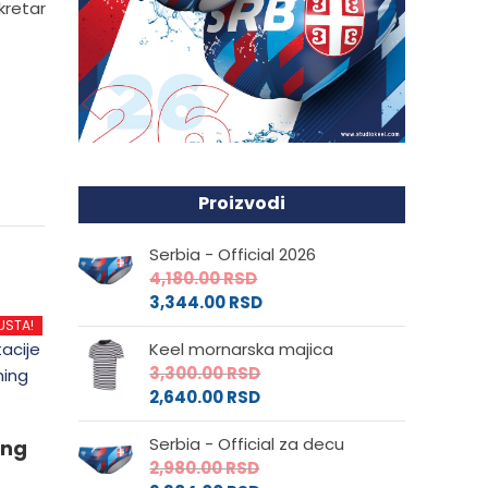
kretar
Proizvodi
Serbia - Official 2026
4,180.00
RSD
3,344.00
RSD
USTA!
Keel mornarska majica
3,300.00
RSD
2,640.00
RSD
Serbia - Official za decu
ing
2,980.00
RSD