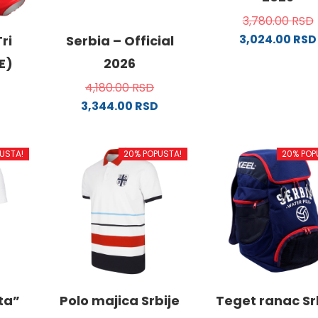
3,780.00
RSD
3,024.00
RSD
ri
Serbia – Official
Ovaj
E)
2026
proizvo
4,180.00
RSD
ima
3,344.00
RSD
više
Ovaj
varijanti
od
proizvod
Opcije
USTA!
20% POPUSTA!
20% POP
ima
mogu
više
biti
.
varijanti.
izabran
Opcije
na
mogu
stranici
biti
proizvo
ne
izabrane
na
stranici
ata”
Polo majica Srbije
Teget ranac Sr
da.
proizvoda.