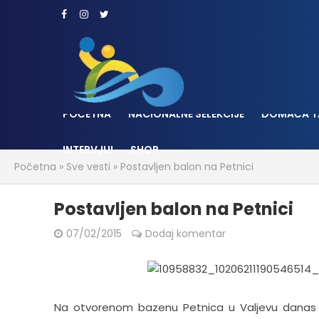
POČETNA
NACIONALNE SELEKCIJE
DOMAĆA T
INTERVJUI
SHOP
Početna
»
Sve vesti
»
Postavljen balon na Petnici
Postavljen balon na Petnici
07/02/2015
Dodaj komentar
Na otvorenom bazenu Petnica u Valjevu danas j