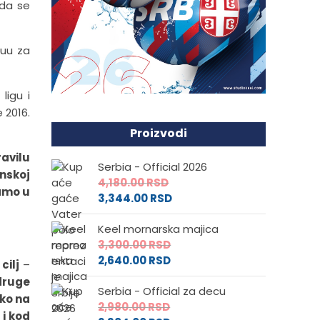
 da se
juu za
ligu i
 2016.
Proizvodi
ravilu
Serbia - Official 2026
unskoj
4,180.00
RSD
samo u
3,344.00
RSD
Keel mornarska majica
3,300.00
RSD
2,640.00
RSD
cilj
–
druge
Serbia - Official za decu
iko na
2,980.00
RSD
 i kod