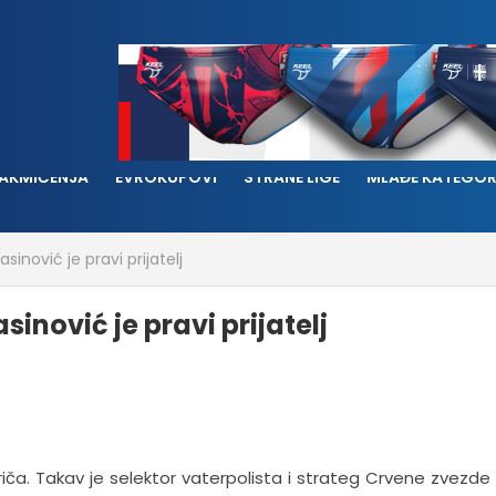
AKMIČENJA
EVROKUPOVI
STRANE LIGE
MLAĐE KATEGOR
asinović je pravi prijatelj
sinović je pravi prijatelj
 priča. Takav je selektor vaterpolista i strateg Crvene zvezde