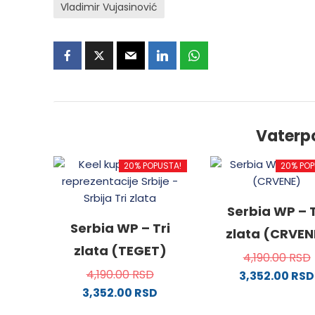
Vladimir Vujasinović
Vaterp
20% POPUSTA!
20% POP
Serbia WP – T
Serbia WP – Tri
zlata (CRVEN
zlata (TEGET)
4,190.00
RSD
4,190.00
RSD
3,352.00
RSD
3,352.00
RSD
Ovaj
Ovaj
proizv