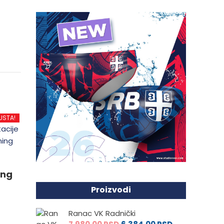
USTA!
ing
Proizvodi
Ranac VK Radnički