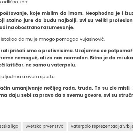
o odlično zna:
o poštovanje, koje mislim da imam. Neophodna je i izu
i stalno jure da budu najbolji. Svi su veliki profesion
e svodi na obostrano razumevanje.
 EP istakao da mu je mnogo pomogao Vujasinović.
igrali pričali smo o protivnicima. Uzajamno se potpoma
vreme nemoguć, ali za nas normalan. Bitno je da mi uk
veći kritičar, ne samo u vaterpolu.
aju ljudima u ovom sportu.
čin umanjivanje nečijeg rada, truda. To su zle misli, n
ma daju sebi za pravo da o svemu govore, svi su stručn
tska liga
Svetsko prvenstvo
Vaterpolo reprezentacija Srbij