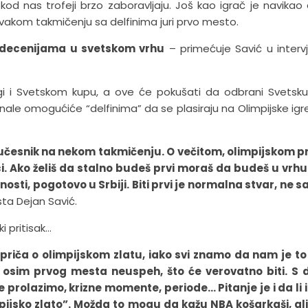
 kod nas trofeji brzo zaboravljaju. Još kao igrač je navikao
vakom takmičenju sa delfinima juri prvo mesto.
 decenijama u svetskom vrhu
– primećuje Savić u interv
ligi i Svetskom kupu, a ove će pokušati da odbrani Svetsku 
inale omogućiće “delfinima” da se plasiraju na Olimpijske igre
o učesnik na nekom takmičenju. O večitom, olimpijskom p
i. Ako želiš da stalno budeš prvi moraš da budeš u vrh
vnosti, pogotovo u Srbiji. Biti prvi je normalna stvar, ne 
sta Dejan Savić.
i pritisak…
 priča o olimpijskom zlatu, iako svi znamo da nam je to 
e osim prvog mesta neuspeh, što će verovatno biti. S 
 prolazimo, krizne momente, periode… Pitanje je i da li 
ijsko zlato”. Možda to mogu da kažu NBA košarkaši, ali