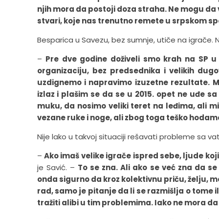
njih mora da postoji doza straha. Ne mogu da ver
stvari, koje nas trenutno remete u srpskom sp
Besparica u Savezu, bez sumnje, utiče na igrače. Ne 
–
Pre dve godine doživeli smo krah na SP u
organizaciju, bez predsednika i velikih dug
uzdignemo i napravimo izuzetne rezultate. M
izlaz i plašim se da se u 2015. opet ne uđe 
muku, da nosimo veliki teret na leđima, ali mi
vezane ruke i noge, ali zbog toga teško hodam
Nije lako u takvoj situaciji rešavati probleme sa va
–
Ako imaš velike igrače ispred sebe, ljude k
je Savić. –
To se zna. Ali ako se već zna da 
onda sigurno da kroz kolektivnu priču, želju,
rad, samo je pitanje da li se razmišlja o tome 
tražiti alibi u tim problemima. Iako ne mora da