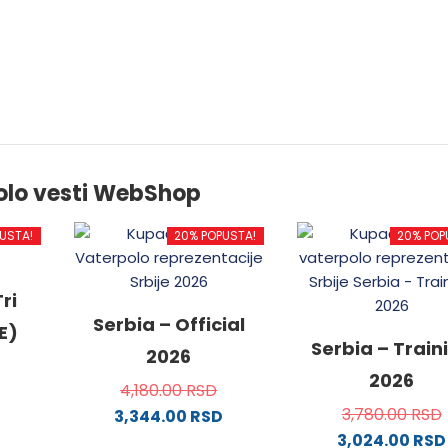
olo vesti WebShop
USTA!
20% POPUSTA!
20% POP
ri
Serbia – Official
E)
Serbia – Train
2026
2026
4,180.00
RSD
3,780.00
RSD
3,344.00
RSD
3,024.00
RSD
od
Ovaj