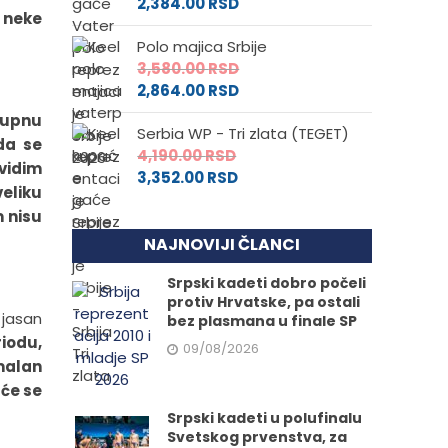
2,384.00
RSD
a neke
Polo majica Srbije
3,580.00
RSD
2,864.00
RSD
kupnu
Serbia WP - Tri zlata (TEGET)
da se
4,190.00
RSD
vidim
3,352.00
RSD
eliku
m nisu
NAJNOVIJI ČLANCI
Srpski kadeti dobro počeli
protiv Hrvatske, pa ostali
 jasan
bez plasmana u finale SP
iodu,
09/08/2026
rmalan
 će se
Srpski kadeti u polufinalu
Svetskog prvenstva, za