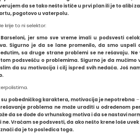
ujem da se tako nešto ističe u prvi plan ili je to alibi z
ortu, pogotovo u vaterpolu.
krije to ni selektor:
 Barseloni, jer smo sve vreme imali u podsvesti celo
ova. Sigurno je da se lane promenilo, da smo uspeli 
eđutim, sa druge strane problemi se ne rešavaju. Ne 
sa tom podsvešću o problemima. Sigurno je da mučimo v
slim da su motivacija i cilj ispred svih nedaća. Još na
o.
terpolistima.
oji su pobedničkog karaktera, motivacija je nepotrebna
–
se rešavanje problema ne može uraditi u određenom per
 može da se dođe do vrhunskog motiva i da se nastavi no
ili ne. Vraćam se podsvesti, da ako nešto krene loše uvek
 znači da je to posledica toga.