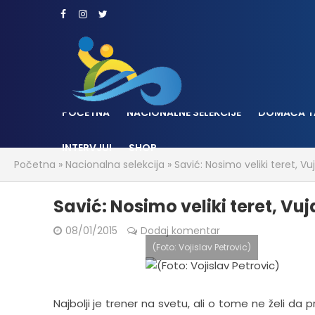
POČETNA
NACIONALNE SELEKCIJE
DOMAĆA T
INTERVJUI
SHOP
Početna
»
Nacionalna selekcija
»
Savić: Nosimo veliki teret, Vuj
Savić: Nosimo veliki teret, Vuja
08/01/2015
Dodaj komentar
(Foto: Vojislav Petrovic)
Najbolji je trener na svetu, ali o tome ne želi da