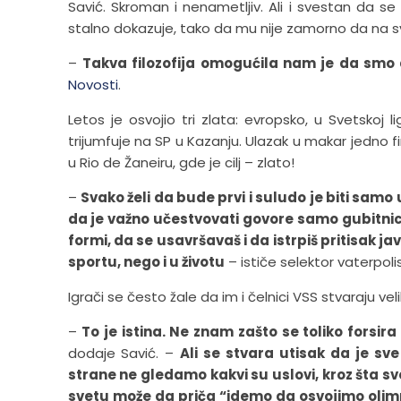
Savić. Skroman i nenametljiv. Ali i svestan da se
stalno dokazuje, tako da mu nije zamorno da na s
–
Takva filozofija omogućila nam je da smo
Novosti
.
Letos je osvojio tri zlata: evropsko, u Svetskoj 
trijumfuje na SP u Kazanju. Ulazak u makar jedno f
u Rio de Žaneiru, gde je cilj – zlato!
–
Svako želi da bude prvi i suludo je biti sam
da je važno učestvovati govore samo gubitnic
formi, da se usavršavaš i da istrpiš pritisak ja
sportu, nego i u životu
– ističe selektor vaterpoli
Igrači se često žale da im i čelnici VSS stvaraju velik
–
To je istina. Ne znam zašto se toliko forsira
dodaje Savić. –
Ali se stvara utisak da je sv
strane ne gledamo kakvi su uslovi, kroz šta sve
svetu može da priča “idemo da osvojimo olimp