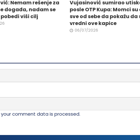
na
vić: Nemam rešenje za
Vujasinović sumirao utisk
da.
stranici
 se događa, nadam se
posle OTP Kupa: Momci su 
proizvoda.
pobedi viši cilj
sve od sebe da pokažu da 
vredni ove kapice
026
06/07/2026
 your comment data is processed.