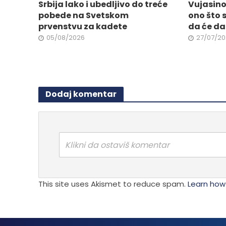
stranici
Srbija lako i ubedljivo do treće
Vujasino
stranici
proizvo
pobede na Svetskom
ono što
proizvoda.
prvenstvu za kadete
da će da 
05/08/2026
27/07/2
Dodaj komentar
Klikni da ostaviš komentar
This site uses Akismet to reduce spam.
Learn how