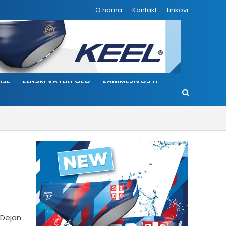
O nama
Kontakt
Linkovi
IJE
ŽENSKI VATERPOLO
ZANIMLJIVOSTI
 Dejan