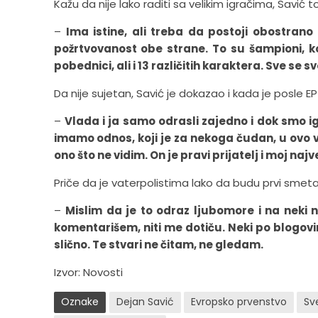
Kažu da nije lako raditi sa velikim igračima, Savić t
–
Ima istine, ali treba da postoji obostran
požrtvovanost obe strane. To su šampioni, koj
pobednici, ali i 13 različitih karaktera. Sve s
Da nije sujetan, Savić je dokazao i kada je posle
–
Vlada i ja samo odrasli zajedno i dok smo 
imamo odnos, koji je za nekoga čudan, u ovo 
ono što ne vidim. On je pravi prijatelj i moj naj
Priče da je vaterpolistima lako da budu prvi smet
–
Mislim da je to odraz ljubomore i na neki na
komentarišem, niti me dotiču. Neki po blogovi
slično. Te stvari ne čitam, ne gledam.
Izvor: Novosti
Oznake
Dejan Savić
Evropsko prvenstvo
Sve