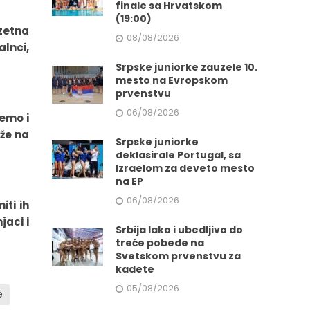
finale sa Hrvatskom
(19:00)
zetna
08/08/2026
alnci,
Srpske juniorke zauzele 10.
mesto na Evropskom
prvenstvu
06/08/2026
žemo i
aže na
Srpske juniorke
deklasirale Portugal, sa
Izraelom za deveto mesto
na EP
06/08/2026
iti ih
jaci i
Srbija lako i ubedljivo do
treće pobede na
Svetskom prvenstvu za
kadete
05/08/2026
e