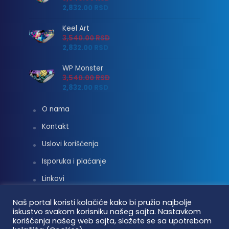
2,832.00
RSD
Keel Art
3,540.00
RSD
2,832.00
RSD
WP Monster
3,540.00
RSD
2,832.00
RSD
O nama
Kontakt
Uslovi korišćenja
Isporuka i plaćanje
Linkovi
Moj nalog
Naš portal koristi kolačiće kako bi pružio najbolje
iskustvo svakom korisniku našeg sajta. Nastavkom
korišćenja našeg web sajta, slažete se sa upotrebom