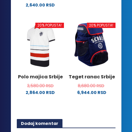
Ovaj
2,640.00
RSD
proizvod
Ovaj
ima
proizvod
više
ima
20% POPUSTA!
20% POPUSTA!
varijanti.
više
Opcije
varijanti.
mogu
Opcije
biti
mogu
izabrane
biti
na
izabrane
stranici
na
Polo majica Srbije
Teget ranac Srbije
proizvoda.
stranici
3,580.00
RSD
8,680.00
RSD
proizvoda.
2,864.00
RSD
6,944.00
RSD
Ovaj
proizvod
ima
više
Dodaj komentar
varijanti.