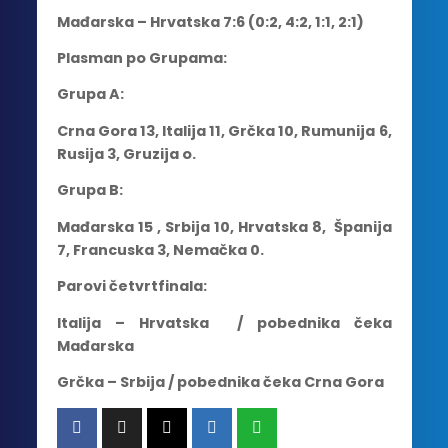
Mađarska – Hrvatska 7:6 (0:2, 4:2, 1:1, 2:1)
Plasman po Grupama:
Grupa A:
Crna Gora 13, Italija 11, Grčka 10, Rumunija 6,
Rusija 3, Gruzija o.
Grupa B:
Mađarska 15 , Srbija 10, Hrvatska 8, Španija
7, Francuska 3, Nemačka 0.
Parovi četvrtfinala:
Italija – Hrvatska / pobednika čeka
Mađarska
Grčka – Srbija / pobednika čeka Crna Gora