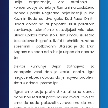
Bolja organizacija, više strpljenja i
koncentracije donelo je Rumunima zasluženo
pobedu, posle Negreana najefikasniji je bio
Kozmin Radu sa dva gola. Kod Rusa Dmitri
Holod dobar sa tri pogotka. Rusi porazom
završavaju takmičenje ostavljajući vrlo bled
utisak uprkos tome što u timu imaju izuzetno
talentobvanih igrača, fizički i tehnički izuzetno
spremnih i potkovanih. Utaisak je da Erkin
Šagaev do sada od njih nije uspeo da napravi
tim.
Slektor Rumunije Dejan Satnojević za
Vaterpolo vesti dao je kratku analizu igre
njegove ekipe, i dodao da je najveći problem
tima u odnosu prema igri.
“Igrali smo bolje protiv Grka, ali smo danas
dobili bolji rezultat protiv lakšeg rivala. Ovo što
smo do sada pokazali uverava me da nas