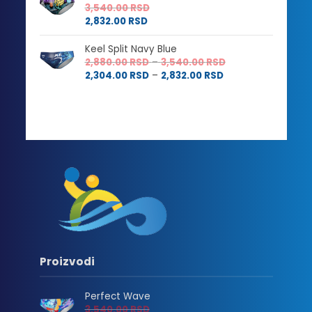
3,540.00
RSD
2,832.00
RSD
Keel Split Navy Blue
Raspon
2,880.00
RSD
–
3,540.00
RSD
Raspon
cena:
2,304.00
RSD
–
2,832.00
RSD
cena:
od
od
2,880.00 RSD
2,304.00 RSD
do
do
3,540.00 RSD
2,832.00 RSD
Proizvodi
Perfect Wave
3,540.00
RSD