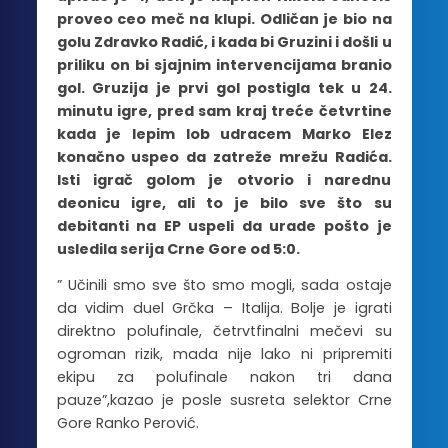
proveo ceo meč na klupi. Odličan je bio na
golu Zdravko Radić, i kada bi Gruzini i došli u
priliku on bi sjajnim intervencijama branio
gol. Gruzija je prvi gol postigla tek u 24.
minutu igre, pred sam kraj treće četvrtine
kada je lepim lob udracem Marko Elez
konačno uspeo da zatreže mrežu Radića.
Isti igrač golom je otvorio i narednu
deonicu igre, ali to je bilo sve što su
debitanti na EP uspeli da urade pošto je
usledila serija Crne Gore od 5:0.
” Učinili smo sve što smo mogli, sada ostaje
da vidim duel Grčka – Italija. Bolje je igrati
direktno polufinale, četrvtfinalni mečevi su
ogroman rizik, mada nije lako ni pripremiti
ekipu za polufinale nakon tri dana
pauze”,kazao je posle susreta selektor Crne
Gore Ranko Perović.