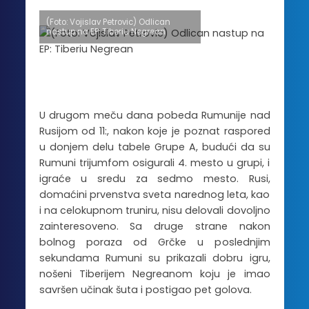
(Foto: Vojislav Petrovic) Odlican
nastup na EP: Tiberiu Negrean
U drugom meču dana pobeda Rumunije nad
Rusijom od 11:, nakon koje je poznat raspored
u donjem delu tabele Grupe A, budući da su
Rumuni trijumfom osigurali 4. mesto u grupi, i
igraće u sredu za sedmo mesto. Rusi,
domaćini prvenstva sveta narednog leta, kao
i na celokupnom truniru, nisu delovali dovoljno
zainteresoveno. Sa druge strane nakon
bolnog poraza od Grčke u poslednjim
sekundama Rumuni su prikazali dobru igru,
nošeni Tiberijem Negreanom koju je imao
savršen učinak šuta i postigao pet golova.