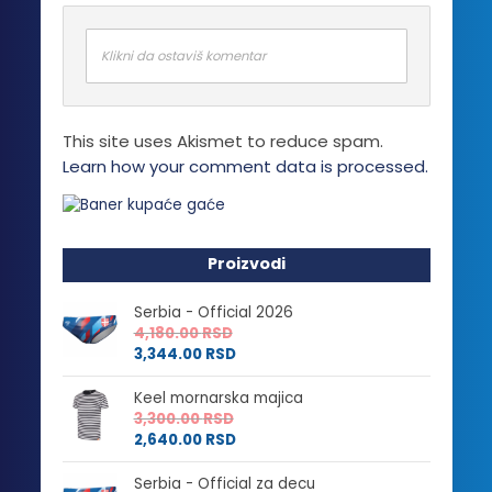
Opcije
mogu
biti
Klikni da ostaviš komentar
izabrane
na
stranici
This site uses Akismet to reduce spam.
proizvoda.
Learn how your comment data is processed.
Proizvodi
Serbia - Official 2026
4,180.00
RSD
3,344.00
RSD
Keel mornarska majica
3,300.00
RSD
2,640.00
RSD
Serbia - Official za decu