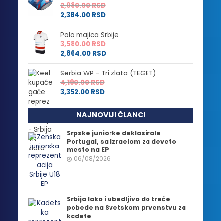
2,980.00
RSD
2,384.00
RSD
Polo majica Srbije
3,580.00
RSD
2,864.00
RSD
Serbia WP - Tri zlata (TEGET)
4,190.00
RSD
3,352.00
RSD
NAJNOVIJI ČLANCI
Srpske juniorke deklasirale
Portugal, sa Izraelom za deveto
mesto na EP
06/08/2026
Srbija lako i ubedljivo do treće
pobede na Svetskom prvenstvu za
kadete