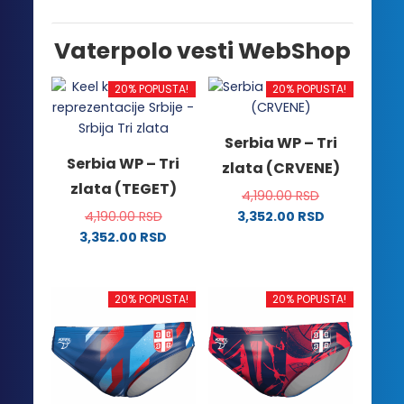
Vaterpolo vesti WebShop
20% POPUSTA!
20% POPUSTA!
Serbia WP – Tri
Serbia WP – Tri
zlata (CRVENE)
zlata (TEGET)
4,190.00
RSD
4,190.00
RSD
3,352.00
RSD
Ovaj
3,352.00
RSD
Ovaj
proizvod
proizvod
ima
ima
više
20% POPUSTA!
20% POPUSTA!
više
varijanti.
varijanti.
Opcije
Opcije
mogu
mogu
biti
biti
izabrane