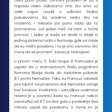
čeka puno posla. Osnovni problem je da u
napadu olako odbacimo ono što smo uz
veliki napor uradili u odbrani. Stalno
pokušavamo da uradimo nešto što ne
možemo, i trebaće još puno rada da to
promenimo. Još jedan meč će nam u tome
pomoći, i teško je kada se dođe iz Srbije iz
jednog sistema rada u Rumuniju gde svi misle
da su nešto posebno, i to je ono osnovno što
mora da se promeni”, kazao je Stanojević.
U prvom meču 5. kola Grupe B Francuska je
uspela da u dramatičnom finišu pogotkom
Romana Blarija dođe do zaslužene pobede
8:7 protiv Nemačke. Tako su Francuzi zabelaži
prvi trijumf na prvenstvu dok Nemačka ostaje
bez bodova. Kvalitetna i uzbudljiva utakmica
rešena je u završnici kada su Francuzi nakon
zaostatka od 6:7 sa dva gola u poslednja dva
minuta uspeli da preokrenu. U tome im je