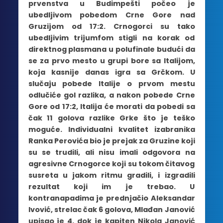
prvenstva u Budimpešti počeo je
ubedljivom pobedom Crne Gore nad
Gruzijom od 17:2. Crnogorci su tako
ubedljivim trijumfom stigli na korak od
direktnog plasmana u polufinale budući da
se za prvo mesto u grupi bore sa Italijom,
koja kasnije danas igra sa Grčkom. U
slučaju pobede Italije o prvom mestu
odlučiće gol razlika, a nakon pobede Crne
Gore od 17:2, Italija će morati da pobedi sa
čak 11 golova razlike Grke što je teško
moguće. Individualni kvalitet izabranika
Ranka Perovića bio je prejak za Gruzine koji
su se trudili, ali nisu imali odgovora na
agresivne Crnogorce koji su tokom čitavog
susreta u jakom ritmu gradili, i izgradili
rezultat koji im je trebao. U
kontranapadima je prednjačio Aleksandar
Ivović, strelac čak 6 golova, Mlađan Janović
upisao je 4, dok je kapiten Nikola Janović