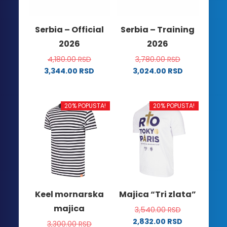
izabrane
na
na
stranici
Serbia – Official
Serbia – Training
stranici
proizvoda.
2026
2026
proizvoda.
4,180.00
RSD
3,780.00
RSD
3,344.00
RSD
3,024.00
RSD
Ovaj
Ovaj
proizvod
proizvod
ima
ima
20% POPUSTA!
20% POPUSTA!
više
više
varijanti.
varijanti.
Opcije
Opcije
mogu
mogu
biti
biti
izabrane
izabrane
na
na
Keel mornarska
Majica “Tri zlata”
stranici
stranici
majica
3,540.00
RSD
proizvoda.
proizvoda.
2,832.00
RSD
3,300.00
RSD