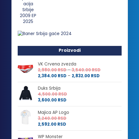
Proizvodi
VK Crvena zvezda
Raspon
2,980.00
RSD
–
3,540.00
RSD
Raspon
cena:
2,384.00
RSD
–
2,832.00
RSD
cena:
od
od
2,980.00 RSD
Duks Srbija
2,384.00 RSD
do
4,500.00
RSD
do
3,540.00 RSD
3,600.00
RSD
2,832.00 RSD
Majica AP Logo
3,240.00
RSD
2,592.00
RSD
WP Monster