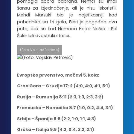
pomogla dobra odbrana, Nemci su imali
šansu za izjednačenje, ali je nisu iskoristili.
Mehdi Marzuki bio je najefikasniji kod
pobednika sa tri gola, Bleri je pogađao dva
puta, dok su kod Nemaca Hajko Nošek i Pol
Šuler bili dvostruki strelci.
(Foto: Vojislav Petrovic)
Evropsko prvenstvo, mečevi 5. kola:
Crna Gora – Gruzija 17: 2 (4:0, 4:0, 4:1, 5:1)
Rusija – Rumunija 8:11 (2:3, 1:3, 2:3, 3:2)
Francuska – Nemačka 8:7 (1:0, 0:2, 4:4, 3:1)
Srbija – Španija 8:6 (2:2, 1:0, 1:1, 4:3)
Grčka – Italija 9:9 (4:2, 0:4, 3:2, 2:1)