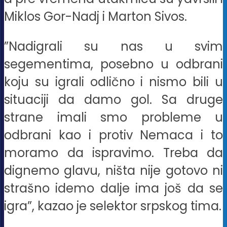
Miklos Gor-Nadj i Marton Sivos.
”Nadigrali su nas u svim
segementima, posebno u odbrani
koju su igrali odlično i nismo bili u
situaciji da damo gol. Sa druge
strane imali smo probleme u
odbrani kao i protiv Nemaca i to
moramo da ispravimo. Treba da
dignemo glavu, ništa nije gotovo ni
strašno idemo dalje ima još da se
igra”, kazao je selektor srpskog tima.