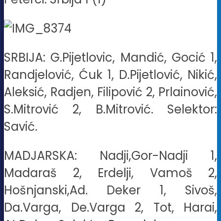
SRBIJA: G.Pijetlovic, Mandić, Gocić 1,
Randjelović, Ćuk 1, D.Pijetlović, Nikić,
Aleksić, Radjen, Filipović 2, Prlainović,
S.Mitrović 2, B.Mitrović. Selektor:
Savić.
MADJARSKA: Nadji,Gor-Nadji 1,
Madaraš 2, Erdelji, Vamoš 2,
Hošnjanski,Ad. Deker 1, Sivoš,
Da.Varga, De.Varga 2, Tot, Harai,