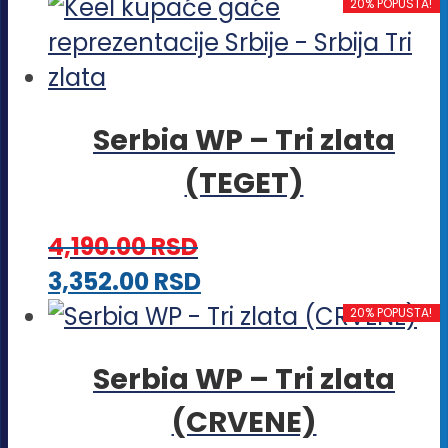
20% POPUSTA!
Serbia WP – Tri zlata
(TEGET)
4,190.00
RSD
Ovaj
3,352.00
RSD
proizvod
20% POPUSTA!
ima
Serbia WP – Tri zlata
više
(CRVENE)
varijanti.