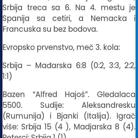
Srbija treca sa 6. Na 4. mestu je
Spanija sa cetiri, a Nemacka i
Francuska su bez bodova.
Evropsko prvenstvo, meč 3. kola:
Srbija – Mađarska 6:8 (0:2, 3:3, 2:2,
1:1)
Bazen “Alfred Hajoš”. Gledalaca
5500. Sudije: Aleksandresku
(Rumunija) i Bjanki (Italija). Igrač
više: Srbija 15 (4 ), Madjarska 8 (4).
Peterci: Srbija 1 (1)