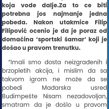
koja vode dalje.Za to ce biti
potrebna jos najmanje jedna
pobeda.
Nakon utakmice Filip
Filipović ocenio je da je poraz od
domaćina ‘sportski šamar’ koji je
došao u pravom trenutku.
“Imali smo dosta neizgrađenih i
brzopletih akcija, i mislim da sa
takvom igrom ne može da se
pobedi Mađarska usred
Budimpešte Nisam nezadovoljan,
smatram da je došlo u pravom