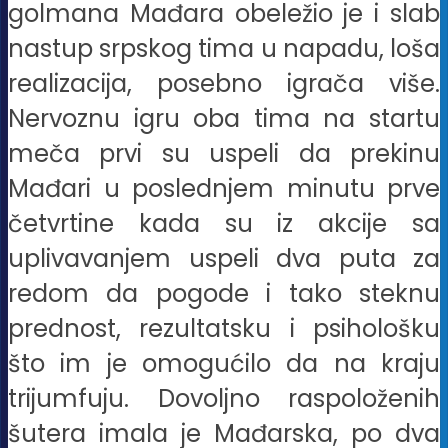
golmana Mađara obeležio je i slab
nastup srpskog tima u napadu, loša
realizacija, posebno igrača više.
Nervoznu igru oba tima na startu
meča prvi su uspeli da prekinu
Mađari u poslednjem minutu prve
četvrtine kada su iz akcije sa
uplivavanjem uspeli dva puta za
redom da pogode i tako steknu
prednost, rezultatsku i psihološku
što im je omogućilo da na kraju
trijumfuju. Dovoljno raspoloženih
šutera imala je Mađarska, po dva