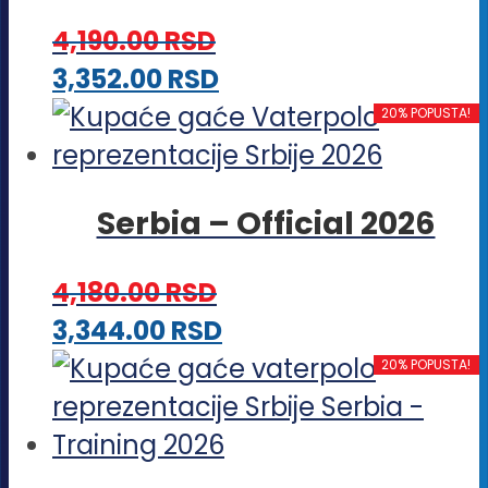
Opcije
4,190.00
RSD
mogu
Ovaj
3,352.00
RSD
biti
proizvod
20% POPUSTA!
izabrane
ima
na
više
stranici
Serbia – Official 2026
varijanti.
proizvoda.
Opcije
4,180.00
RSD
mogu
Ovaj
3,344.00
RSD
biti
proizvod
20% POPUSTA!
izabrane
ima
na
više
stranici
varijanti.