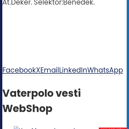
At.Deker. Selektor:Benedek.
Facebook
X
Email
LinkedIn
WhatsApp
Vaterpolo vesti
WebShop