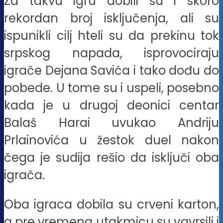
Za takvu igru dobili su i skoro
rekordan broj isključenja, ali su
ispunikli cilj hteli su da prekinu tok
srpskog napada, isprovociraju
igrače Dejana Savića i tako dođu do
pobede. U tome su i uspeli, posebno
kada je u drugoj deonici centar
Balaš Harai uvukao Andriju
Prlainovića u žestok duel nakon
čega je sudija rešio da isključi oba
igrača.
Oba igraca dobila su crveni karton,
a pre vremena utakmicu su yavrsili i