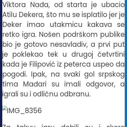
Viktora Nađa, od starta je ubacio
Atilu Dekera, što mu se isplatilo jer je
Deker imao utakmicu kakava se
retko igra. Nošen podrškom publike
bio je gotovo nesavladiv, a prvi put
je poklekao tek u drugoj četvrtini
kada je Filipović iz peterca uspeo da
pogodi. Ipak, na svaki gol srpskog
tima Mađari su imali odgovor, a
igrali su i odličnu odbranu.