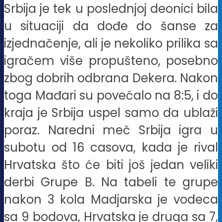
Srbija je tek u poslednjoj deonici bila
u situaciji da dođe do šanse za
izjednačenje, ali je nekoliko prilika sa
igračem više propušteno, posebno
zbog dobrih odbrana Dekera. Nakon
toga Mađari su povećalo na 8:5, i do
kraja je Srbija uspel samo da ublaži
poraz. Naredni meč Srbija igra u
subotu od 16 casova, kada je rival
Hrvatska što će biti još jedan veliki
derbi Grupe B. Na tabeli te grupe
nakon 3 kola Madjarska je vodeca
sa 9 bodova, Hrvatska je druga sa 7,