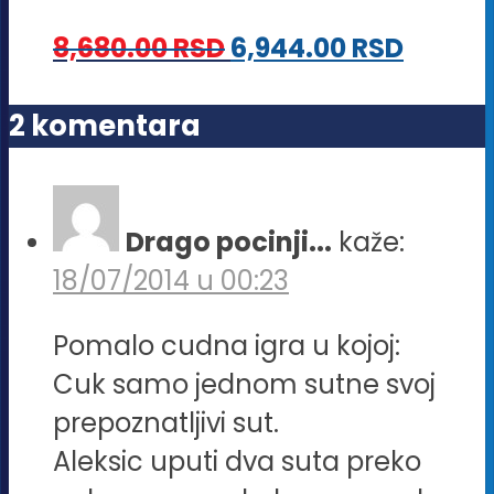
proizvoda.
Opcije
8,680.00
RSD
6,944.00
RSD
mogu
biti
2 komentara
izabrane
na
stranici
Drago pocinji...
kaže:
proizvoda.
18/07/2014 u 00:23
Pomalo cudna igra u kojoj:
Cuk samo jednom sutne svoj
prepoznatljivi sut.
Aleksic uputi dva suta preko