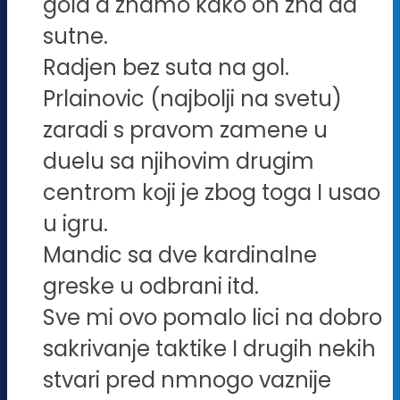
gola a znamo kako on zna da
sutne.
Radjen bez suta na gol.
Prlainovic (najbolji na svetu)
zaradi s pravom zamene u
duelu sa njihovim drugim
centrom koji je zbog toga I usao
u igru.
Mandic sa dve kardinalne
greske u odbrani itd.
Sve mi ovo pomalo lici na dobro
sakrivanje taktike I drugih nekih
stvari pred nmnogo vaznije