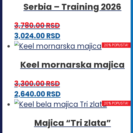
proizvoda.
Serbia – Training 2026
Opcije
mogu
3,780.00
RSD
biti
Ovaj
3,024.00
RSD
izabrane
proizvod
20% POPUSTA!
na
ima
stranici
Keel mornarska majica
više
proizvoda.
varijanti.
3,300.00
RSD
Opcije
Ovaj
2,640.00
RSD
mogu
proizvod
20% POPUSTA!
biti
ima
izabrane
Majica “Tri zlata”
više
na