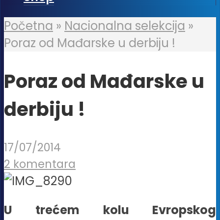
Početna
»
Nacionalna selekcija
»
Poraz od Mađarske u derbiju !
Poraz od Mađarske u
derbiju !
17/07/2014
2 komentara
U trećem kolu Evropskog