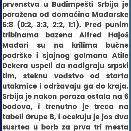
prvenstva u Budimpešti Srbija je
poražena od domaćina Mađarske
6:8 (0:2, 3:3, 2:2, 1:1). Pred punim
tribinama bazena Alfred Hajoš
Mađari su na krilima bučne
podrške i sjajnog golmana Atile
Dekera uspeli da nadigraju srpski
tim, steknu vođstvo od starta
utakmice i održavaju ga do kraja.
Srbija je nakon poraza ostala na 6
bodova, i trenutno je treca na
tabeli Grupe B, i ocekuju je jos dva
susrtea u borb za prva tri mesta