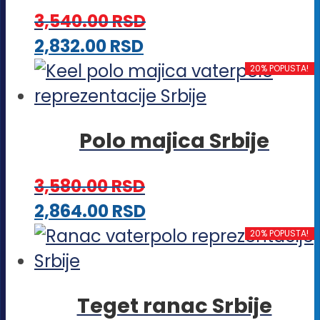
varijanti.
stranici
3,540.00
RSD
Opcije
proizvoda.
Ovaj
2,832.00
RSD
mogu
proizvod
20% POPUSTA!
biti
ima
izabrane
više
na
Polo majica Srbije
varijanti.
stranici
Opcije
proizvoda.
3,580.00
RSD
mogu
Ovaj
2,864.00
RSD
biti
proizvod
20% POPUSTA!
izabrane
ima
na
više
stranici
Teget ranac Srbije
varijanti.