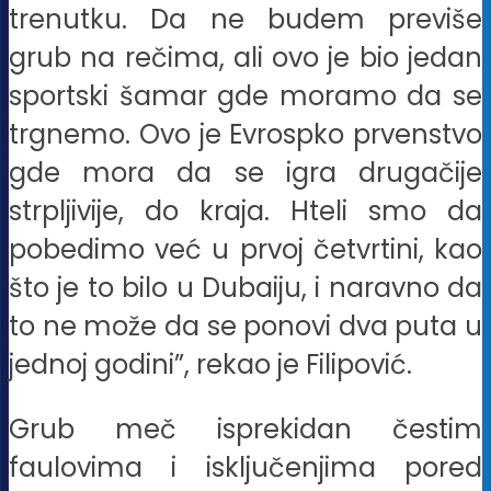
trenutku. Da ne budem previše
grub na rečima, ali ovo je bio jedan
sportski šamar gde moramo da se
trgnemo. Ovo je Evrospko prvenstvo
gde mora da se igra drugačije
strpljivije, do kraja. Hteli smo da
pobedimo već u prvoj četvrtini, kao
što je to bilo u Dubaiju, i naravno da
to ne može da se ponovi dva puta u
jednoj godini”, rekao je Filipović.
Grub meč isprekidan čestim
faulovima i isključenjima pored