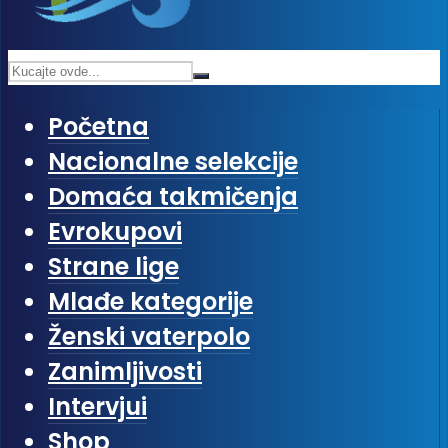
Početna
Nacionalne selekcije
Domaća takmičenja
Evrokupovi
Strane lige
Mlađe kategorije
Ženski vaterpolo
Zanimljivosti
Intervjui
Shop