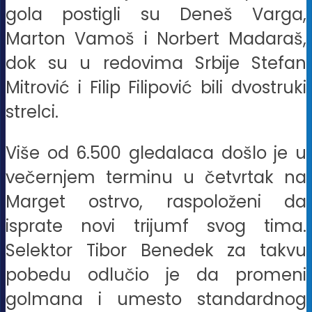
gola postigli su Deneš Varga,
Marton Vamoš i Norbert Madaraš,
dok su u redovima Srbije Stefan
Mitrović i Filip Filipović bili dvostruki
strelci.
Više od 6.500 gledalaca došlo je u
večernjem terminu u četvrtak na
Marget ostrvo, raspoloženi da
isprate novi trijumf svog tima.
Selektor Tibor Benedek za takvu
pobedu odlučio je da promeni
golmana i umesto standardnog