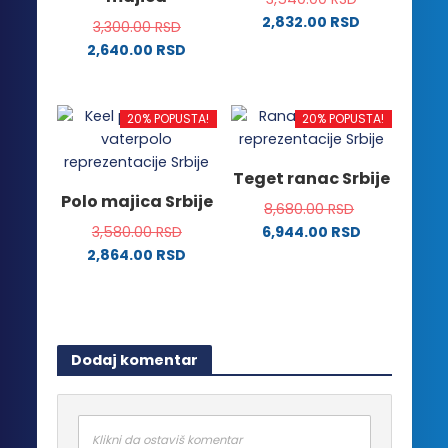
2,832.00
RSD
biti
biti
3,300.00
RSD
Ovaj
izabrane
izabrane
2,640.00
RSD
proizvod
na
na
Ovaj
ima
stranici
stranici
proizvod
više
proizvoda.
proizvoda.
ima
20% POPUSTA!
20% POPUSTA!
varijanti.
više
Opcije
varijanti.
Teget ranac Srbije
mogu
Opcije
Polo majica Srbije
biti
8,680.00
RSD
mogu
izabrane
3,580.00
RSD
6,944.00
RSD
biti
na
2,864.00
RSD
izabrane
stranici
Ovaj
na
proizvoda.
proizvod
stranici
ima
proizvoda.
više
Dodaj komentar
varijanti.
Opcije
mogu
biti
Klikni da ostaviš komentar