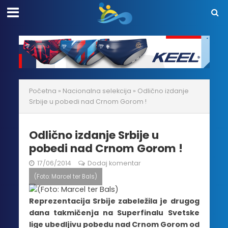
Početna
»
Nacionalna selekcija
»
Odlično izdanje
Srbije u pobedi nad Crnom Gorom !
Odlično izdanje Srbije u
pobedi nad Crnom Gorom !
17/06/2014
Dodaj komentar
(Foto: Marcel ter Bals)
Reprezentacija Srbije zabeležila je drugog
dana takmičenja na Superfinalu Svetske
lige ubedljivu pobedu nad Crnom Gorom od