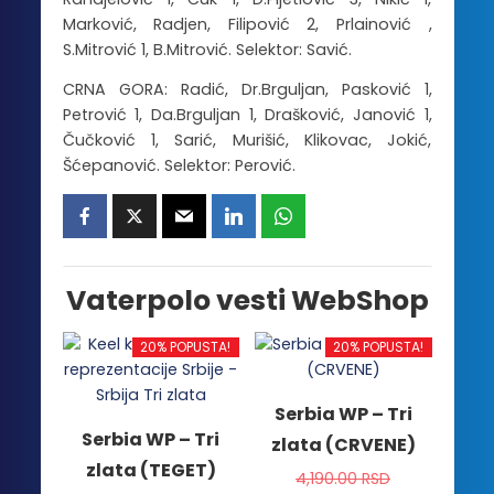
Marković, Radjen, Filipović 2, Prlainović ,
S.Mitrović 1, B.Mitrović. Selektor: Savić.
CRNA GORA: Radić, Dr.Brguljan, Pasković 1,
Petrović 1, Da.Brguljan 1, Drašković, Janović 1,
Čučković 1, Sarić, Murišić, Klikovac, Jokić,
Šćepanović. Selektor: Perović.
Vaterpolo vesti WebShop
20% POPUSTA!
20% POPUSTA!
Serbia WP – Tri
Serbia WP – Tri
zlata (CRVENE)
zlata (TEGET)
4,190.00
RSD