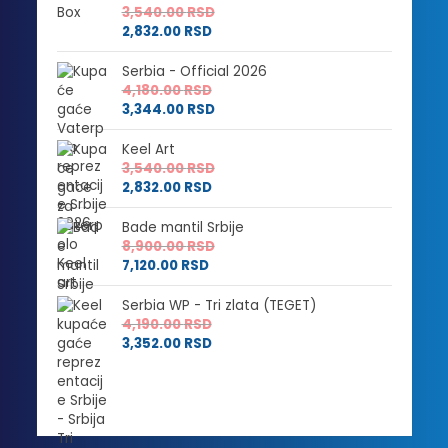
3,540.00
RSD
2,832.00
RSD
Serbia - Official 2026
4,180.00
RSD
3,344.00
RSD
Keel Art
3,540.00
RSD
2,832.00
RSD
Bade mantil Srbije
8,900.00
RSD
7,120.00
RSD
Serbia WP - Tri zlata (TEGET)
4,190.00
RSD
3,352.00
RSD