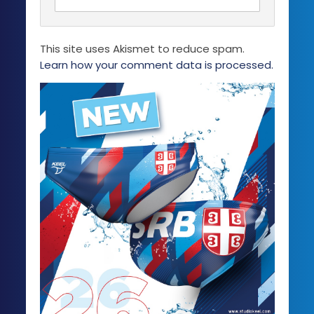
izabrane
na
stranici
This site uses Akismet to reduce spam.
proizvoda.
Learn how your comment data is processed.