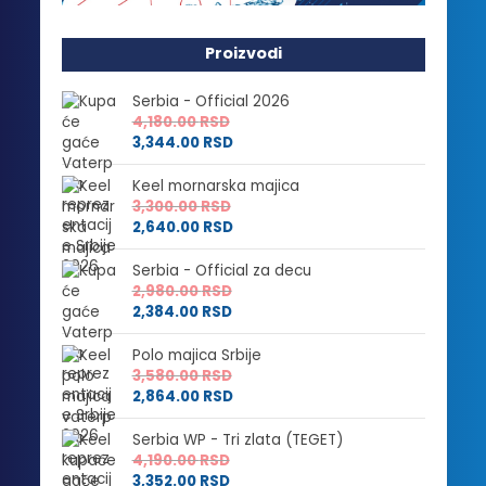
Proizvodi
Serbia - Official 2026
4,180.00
RSD
3,344.00
RSD
Keel mornarska majica
3,300.00
RSD
2,640.00
RSD
Serbia - Official za decu
2,980.00
RSD
2,384.00
RSD
Polo majica Srbije
3,580.00
RSD
2,864.00
RSD
Serbia WP - Tri zlata (TEGET)
4,190.00
RSD
3,352.00
RSD