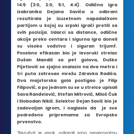
14:5 (3:0, 2:0, 5:1, 4:4). Odlična igra
izabranika Dejana Savića u odbrani
rezultirala je izuzetnom napadačkom
partijom u kojoj su srpski igrači pretili sa
svih pozicija. Udarci sa distance, odlične
akcije preko centara i sigurna igra doneli
su visoko vođstvo i siguran trijumf.
Posebno efikasan bio je levoruki strelac
Dušan Mandić sa pet golova, Duško
Pijetlović se sjajno snalazio na dva metra i
tri puta zatresao mrežu Zdravka Radića.
Dva majstorska gola postigao je Filip
Filipović, a po jednom su se u strelce upisali
Sava Ranđelović, Stefan Mitrović, Miloš Ćuk
i Slobodan Nikić. Selektor Dejan Savić bio je
zadovoljan igrom, i naglasio da je sve
podređeno pripremama za Evropsko
prvenstvo.
“Rezultat je visok, odigrali smo neverovatnu