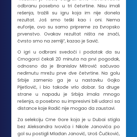
odbranu posebno u tri četvrtine. Nisu imali
rešenja, tražili su igru koja im nije donela
rezultat. Još smo teški kao i oni. Nema
euforije, ovo su samo pripreme za Evropsko
prvenstvo. Ovakav rezultat ništa ne znači,
čvrsto smo na zemlji”, kazao je Savić.
O igri u odbrani svedoči i podatak da su
Crnogorci čekali 20 minuta na prvi pogodak,
odnosno da je Branislav Mitrović sačuvao
nedirnutu mrežu prve dve četvrtine. Na golu
Srbije zamenio ga je u nastavku Gojko
Pijetlović, i bio takođe vrlo dobar. Sa druge
strane u napadu je Srbija imala mnogo
rešenja, a posebno su impresivni bili udarci sa
distance koje Radić nije mogao da zaustavi.
Za selekciju Crne Gore koja je u Dubai stigla
bez Aleksandra Ivovića i Nikole Janovića po
gol su postigli Mlađan Janović, Uroš Čučković,