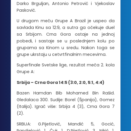
Darko Brguljan, Antonio Petrović i Vjekoslav
Pasković.
U drugom meču Grupe A Brazil je uspeo da
savlada Kinu sa 12:9, a sutra ga očekuje duel
sa Srbijom. Crna Gora ostaje na jednoj
pobedi, i sastaje se u poslednjem kolu po
grupama sa Kinom u sredu. Nakon toga se
grupe ukrstaju u cetvrtfinalnim mecevima.
Superfinale Svetske lige, rezultat meča 2. kola
Grupe A:
Srbija – Crna Gora 14:5 (3:0, 2:0, 5:1, 4:4)
Bazen Hamdan Bib Mohamed Bin Rašid.
Gledalaca 300. Sudije: Borel (Španija), Gomez
(Italija). Igrač više: Srbija 4 (3), Crna Gora 7
(2).
SRBIJA: G.Pijetlović, Mandić 5, Gocić,
Randjelović 1, Ćuk 1, D.Pijetlović 3, Nikić 1,