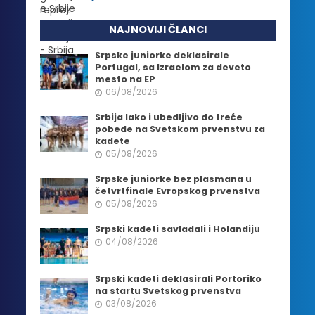
NAJNOVIJI ČLANCI
Srpske juniorke deklasirale
Portugal, sa Izraelom za deveto
mesto na EP
06/08/2026
Srbija lako i ubedljivo do treće
pobede na Svetskom prvenstvu za
kadete
05/08/2026
Srpske juniorke bez plasmana u
četvrtfinale Evropskog prvenstva
05/08/2026
Srpski kadeti savladali i Holandiju
04/08/2026
Srpski kadeti deklasirali Portoriko
na startu Svetskog prvenstva
03/08/2026