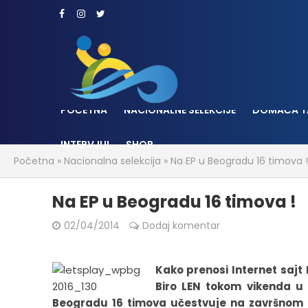
POČETNA
NACIONALNE SELEKCIJE
DOMAĆA T
INTERVJUI
SHOP
Početna
»
Nacionalna selekcija
»
Na EP u Beogradu 16 timova !
Na EP u Beogradu 16 timova !
02/04/2014
Dodaj komentar
Kako prenosi Internet saj
Biro LEN tokom vikenda u
Beogradu 16 timova učestvuje na završnom t