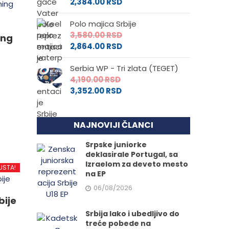
2,384.00
RSD
Polo majica Srbije
3,580.00
RSD
ing
2,864.00
RSD
Serbia WP - Tri zlata (TEGET)
4,190.00
RSD
3,352.00
RSD
d
NAJNOVIJI ČLANCI
Srpske juniorke
.
deklasirale Portugal, sa
Izraelom za deveto mesto
USTA!
na EP
06/08/2026
e
bije
Srbija lako i ubedljivo do
treće pobede na