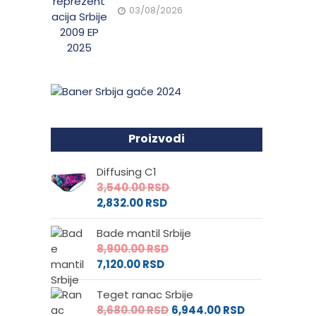
03/08/2026
Proizvodi
Diffusing C1
3,540.00
RSD
2,832.00
RSD
Bade mantil Srbije
8,900.00
RSD
7,120.00
RSD
Teget ranac Srbije
8,680.00
RSD
6,944.00
RSD