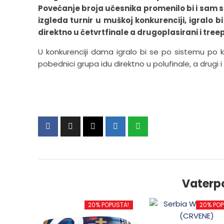
Povećanje broja učesnika promenilo bi i sam 
izgleda turnir u muškoj konkurenciji, igralo bi
direktno u četvrtfinale a drugoplasirani i treepl
U konkurenciji dama igralo bi se po sistemu po
pobednici grupa idu direktno u polufinale, a drugi i
Vaterp
20% POPUSTA!
20% POP