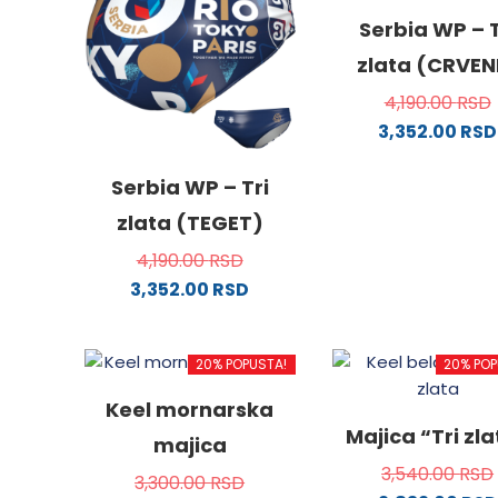
Serbia WP – T
zlata (CRVEN
4,190.00
RSD
3,352.00
RSD
Ovaj
proizv
Serbia WP – Tri
ima
zlata (TEGET)
više
4,190.00
RSD
varijanti
3,352.00
RSD
Opcije
Ovaj
mogu
proizvod
biti
20% POPUSTA!
20% POP
ima
izabra
više
na
Keel mornarska
varijanti.
stranici
Majica “Tri zl
majica
Opcije
proizvo
3,540.00
RSD
mogu
3,300.00
RSD