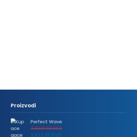
Proizvodi
Perfect Wave
3,540.00
RSD
2,832.00
RSD