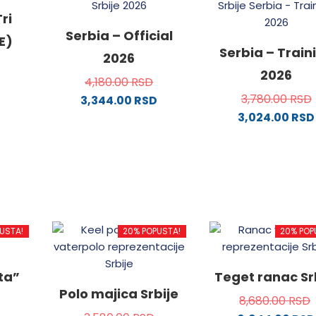
ri
Serbia – Official
E)
Serbia – Train
2026
2026
4,180.00
RSD
3,780.00
RSD
3,344.00
RSD
3,024.00
RSD
od
Ovaj
proizvod
Ovaj
ima
proizvo
.
više
ima
varijanti.
više
Opcije
varijanti
mogu
Opcije
USTA!
20% POPUSTA!
20% POP
ne
biti
mogu
izabrane
biti
na
izabran
ata”
Teget ranac Sr
da.
stranici
na
Polo majica Srbije
8,680.00
RSD
proizvoda.
stranici