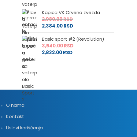
Kapica VK Crvena zvezda
2,980.00
RSD
2,384.00
RSD
Basic sport #2 (Revolution)
3,540.00
RSD
2,832.00
RSD
O nama
Kontakt
Uslovi korišćenja