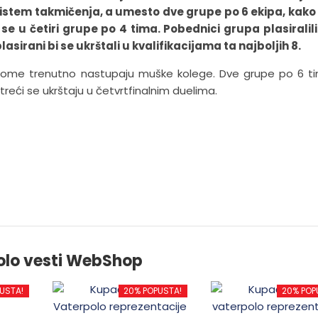
sistem takmičenja, a umesto dve grupe po 6 ekipa, kak
 se u četiri grupe po 4 tima. Pobednici grupa plasiralili
asirani bi se ukrštali u kvalifikacijama ta najboljih 8.
 kome trenutno nastupaju muške kolege. Dve grupe po 6 t
 treći se ukrštaju u četvrtfinalnim duelima.
olo vesti WebShop
USTA!
20% POPUSTA!
20% POP