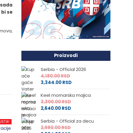
o sada
 bi se
imova,
Proizvodi
Serbia - Official 2026
4,180.00
RSD
3,344.00
RSD
Keel mornarska majica
3,300.00
RSD
2,640.00
RSD
Serbia - Official za decu
USTA!
2,980.00
RSD