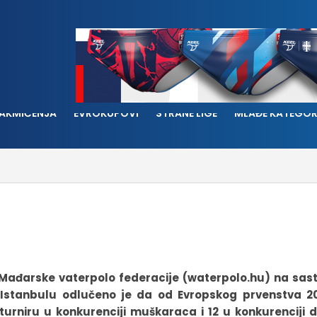
AKMIČENJA
EVROKUPOVI
STRANE LIGE
MLAĐE KATEGOR
t Mađarske vaterpolo federacije (waterpolo.hu) na sas
 Istanbulu odlučeno je da od Evropskog prvenstva 20
urniru u konkurenciji muškaraca i 12 u konkurenciji 