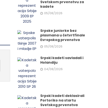
da.
Svetskom prvenstvu za
kadete
05/08/2026
Srpske juniorke bez
plasmana u četvrtfinale
Evropskog prvenstva
05/08/2026
Srpski kadeti savladali i
Holandiju
04/08/2026
Srpski kadeti deklasirali
Portoriko na startu
Svetskog prvenstva