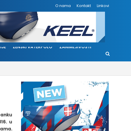
O nama
Kontakt
Linkovi
IJE
ŽENSKI VATERPOLO
ZANIMLJIVOSTI
tanku
16. u
dama.