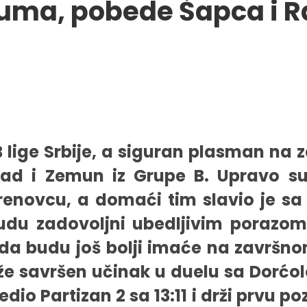
numa, pobede Šapca i R
 lige Srbije, a siguran plasman na za
rad i Zemun iz Grupe B. Upravo s
enovcu, a domaći tim slavio je sa 
u zadovoljni ubedljivim porazom, 
a budu još bolji imaće na završnom 
rže savršen učinak u duelu sa Dorćol
o Partizan 2 sa 13:11 i drži prvu poz