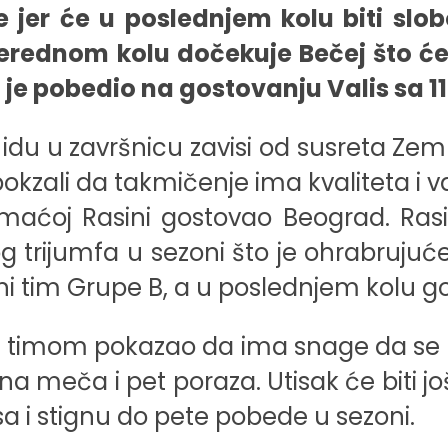
 jer će u poslednjem kolu biti slo
erednom kolu dočekuje Bečej što će b
je pobedio na gostovanju Valis sa 11
u u završnicu zavisi od susreta Zemun 
pokzali da takmičenje ima kvaliteta i v
maćoj Rasini gostovao Beograd. Rasi
g trijumfa u sezoni što je ohrabruju
ani tim Grupe B, a u poslednjem kolu go
 timom pokazao da ima snage da se bo
 meča i pet poraza. Utisak će biti još
a i stignu do pete pobede u sezoni.