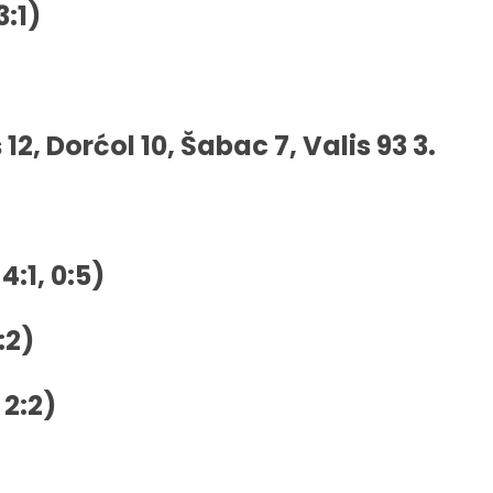
3:1)
2, Dorćol 10, Šabac 7, Valis 93 3.
4:1, 0:5)
:2)
 2:2)