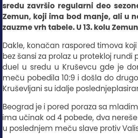
sredu završio regularni deo sezone
Zemun, koji ima bod manje, ali u n
zauzme vrh tabele. U 13. kolu Zemun 
Dakle, konačan raspored timova koji id
bez šansi za prolaz u protekloj rundi 
duel u sredu u Kruševcu gde je do
meču pobedila 10:9 i došla do drugo
Kruševljani su idalje poslednjeplasir
Beograd je i pored poraza sa mladim
ima učinak od 4 pobede, dva nerešena
u poslednjem meču slave protiv Valis