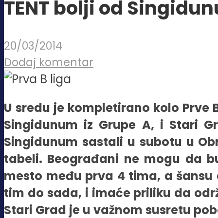
TENT bolji od Singidu
20/03/2014
Dodaj komentar
U sredu je kompletirano kolo Prve B
Singidunum iz Grupe A, i Stari G
Singidunum sastali u subotu u Obr
tabeli. Beograđani ne mogu da bud
mesto među prva 4 tima, a šansu d
tim do sada, i imaće priliku da od
Stari Grad je u važnom susretu pobedi