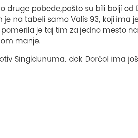
o druge pobede,pošto su bili bolji od D
h je na tabeli samo Valis 93, koji ima 
 pomerila je taj tim za jedno mesto na
bodom manje.
rotiv Singidunuma, dok Dorćol ima još