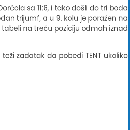
orćola sa 11:6, i tako došli do tri boda
jedan trijumf, a u 9. kolu je poražen na
 tabeli na treću poziciju odmah iznad
 teži zadatak da pobedi TENT ukoliko