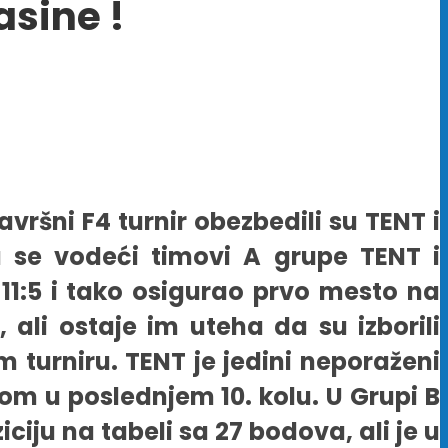
asine !
vršni F4 turnir obezbedili su TENT i
u se vodeći timovi A grupe TENT i
11:5 i tako osigurao prvo mesto na
ali ostaje im uteha da su izborili
turniru. TENT je jedini neporaženi
om u poslednjem 10. kolu. U Grupi B
iciju na tabeli sa 27 bodova, ali je u