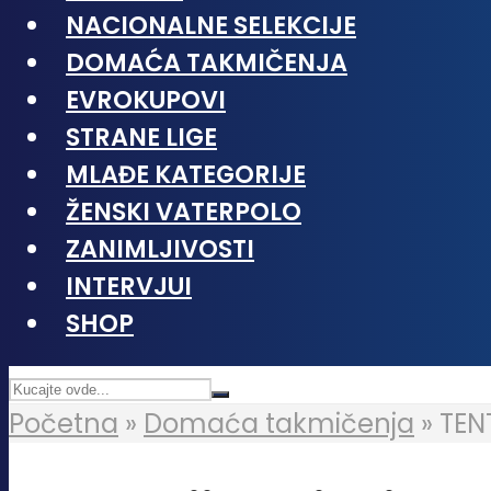
NACIONALNE SELEKCIJE
DOMAĆA TAKMIČENJA
EVROKUPOVI
STRANE LIGE
MLAĐE KATEGORIJE
ŽENSKI VATERPOLO
ZANIMLJIVOSTI
INTERVJUI
SHOP
Početna
»
Domaća takmičenja
»
TEN