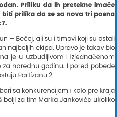
bodan. Priliku da ih pretekne imaće
iti prilika da se sa nova tri poena
:7.
– Bečej, ali su i timovi koji su ostali
an najboljih ekipa. Upravo je takav bio
na je u uzbudljivom i izjednačenom
će za narednu godinu. I pored pobede
stuju Partizanu 2.
ri sa konkurencijom i kolo pre kraja
 bolji za tim Marka Jankovića ukoliko