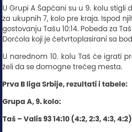
U Grupi A Šapčani su u 9. kolu stigli d
za ukupnih 7, kolo pre kraja. Ispod nji
gostovanju Tašu 10:14. Pobeda za Taš
Dorćola koji je četvrtoplasirani sa 
U narednom 10. kolu Taš će igrati p
želi da se domogne trećeg mesta.
Prva B liga Srbije, rezultati i tabele:
Grupa A, 9. kolo:
Taš – Valis 93 14:10 (4:2, 2:3, 4:3, 4:2)