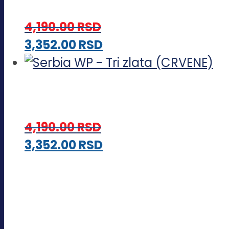
4,190.00
RSD
Ovaj
3,352.00
RSD
proizvod
ima
više
varijanti.
4,190.00
RSD
Opcije
Ovaj
3,352.00
RSD
mogu
proizvod
biti
ima
izabrane
više
na
varijanti.
stranici