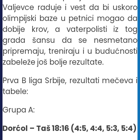
Valjevce raduje i vest da bi uskoro
olimpijski baze u petnici mogao da
dobije krov, a vaterpolisti iz tog
grada šansu da se nesmetano
pripremaju, treniraju i u budućnosti
zabeleže još bolje rezultate.
Prva B liga Srbije, rezultati mečeva i
tabele:
Grupa A:
Dorćol – Taš 18:16 (4:5, 4:4, 5:3, 5:4)