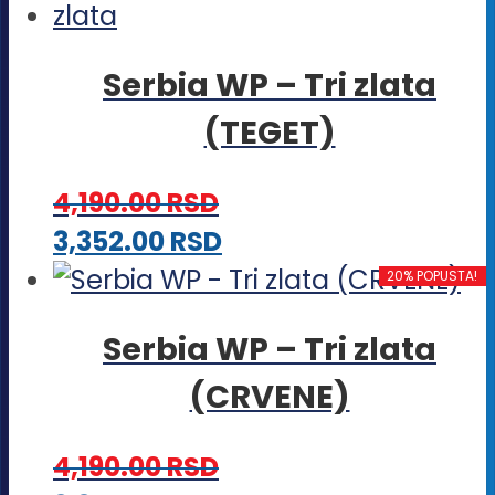
Serbia WP – Tri zlata
(TEGET)
4,190.00
RSD
Ovaj
3,352.00
RSD
proizvod
20% POPUSTA!
ima
Serbia WP – Tri zlata
više
(CRVENE)
varijanti.
Opcije
4,190.00
RSD
mogu