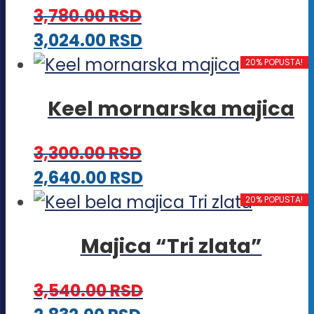
mogu
3,780.00
RSD
biti
Ovaj
3,024.00
RSD
izabrane
proizvod
20% POPUSTA!
na
ima
stranici
Keel mornarska majica
više
proizvoda.
varijanti.
3,300.00
RSD
Opcije
Ovaj
2,640.00
RSD
mogu
proizvod
20% POPUSTA!
biti
ima
izabrane
Majica “Tri zlata”
više
na
varijanti.
stranici
3,540.00
RSD
Opcije
proizvoda.