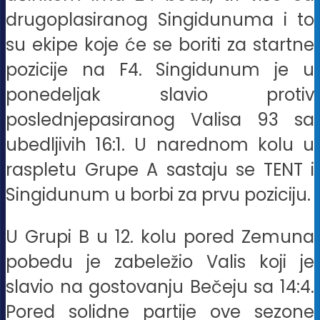
drugoplasiranog Singidunuma i to
su ekipe koje će se boriti za startne
pozicije na F4. Singidunum je u
ponedeljak slavio protiv
poslednjepasiranog Valisa 93 sa
ubedljivih 16:1. U narednom kolu u
raspletu Grupe A sastaju se TENT i
Singidunum u borbi za prvu poziciju.
U Grupi B u 12. kolu pored Zemuna
pobedu je zabeležio Valis koji je
slavio na gostovanju Bečeju sa 14:4.
Pored solidne partije ove sezone