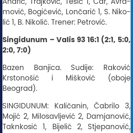
An­drić, Traj­ko­vić, Te­šić 1, Car, Avra­
mo­vić, Bo­gi­će­vić, Lon­ča­rić 1, S. Ni­ko­
lić 1, B. Ni­ko­lić. Tre­ner: Pe­tro­vić.
Singidunum – Valis 93 16:1 (2:1, 5:0,
2:0, 7:0)
Bazen Banjica. Sudije: Raković
Krstonošić i Mišković (oboje
Beograd).
SINGIDUNUM: Kaličanin, Čabrilo 3,
Mojić 2, Milosavljević 2, Damjanović,
Taknkosić 1, Bijelić 2, Stjepanović,