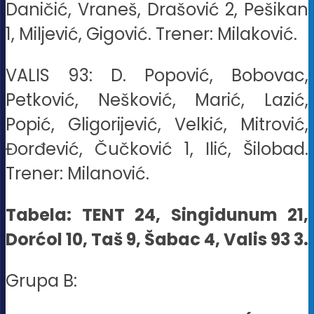
Daničić, Vraneš, Drašović 2, Pešikan
1, Miljević, Gigović. Trener: Milaković.
VALIS 93: D. Popović, Bobovac,
Petković, Nešković, Marić, Lazić,
Popić, Gligorijević, Velkić, Mitrović,
Đorđević, Čučković 1, Ilić, Šilobad.
Trener: Milanović.
Tabela: TENT 24, Singidunum 21,
Dorćol 10, Taš 9, Šabac 4, Valis 93 3.
Grupa B: