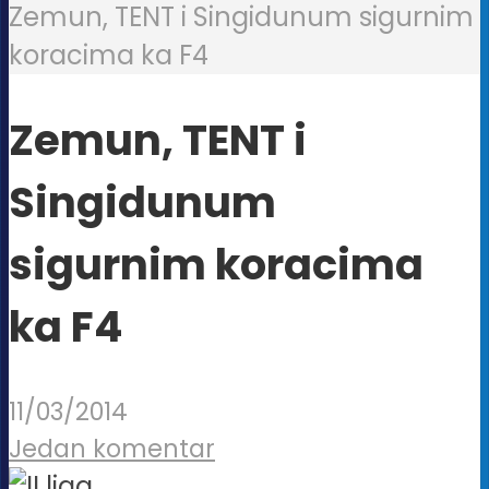
Zemun, TENT i Singidunum sigurnim
koracima ka F4
Zemun, TENT i
Singidunum
sigurnim koracima
ka F4
11/03/2014
Jedan komentar