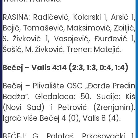
RASINA: Radičević, Kolarski 1, Arsić 1,
Bojić, Tomašević, Maksimović, Zbiljić,
S. Živković 1, Vasojević, Đurđević 1,
Šošić, M. Živković. Trener: Matejić.
Bečej – Valis 4:14 (2:3, 1:3, 0:4, 1:4)
Bečej – Plivalište OSC „Đorđe Predin
Badža”. Gledalaca: 50. Sudije: Kiš
(Novi Sad) i Petrović (Zrenjanin).
Igrač više Bečej 4 (0), Valis 8 (4).
BEČEJ: G. Palotaš, Prkosovački 1,