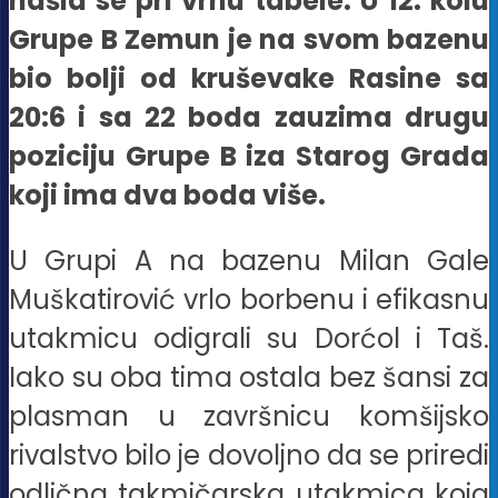
našla se pri vrhu tabele. U 12. kolu
Grupe B Zemun je na svom bazenu
bio bolji od kruševake Rasine sa
20:6 i sa 22 boda zauzima drugu
poziciju Grupe B iza Starog Grada
koji ima dva boda više.
U Grupi A na bazenu Milan Gale
Muškatirović vrlo borbenu i efikasnu
utakmicu odigrali su Dorćol i Taš.
Iako su oba tima ostala bez šansi za
plasman u završnicu komšijsko
rivalstvo bilo je dovoljno da se priredi
odlična takmičarska utakmica koja