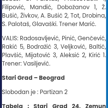
Filipović, Mandić, Dobožanov 1, Ž.
Bušić, Živkov, A. Bušić 2, Tot, Drobina,
S. Palotaš, Glavaški. Trener Marić.
VALIS: Radosavljević, Pinić, Genčević,
Rakić 5, Bodražić 3, Veljković, Baltić,
Plavšić, Mijatović 3, Aleksić 2, Kirić 1.
Trener: Vasiljević.
Stari Grad – Beograd
Slobodan je : Partizan 2
Tabela : Stari Grad 24, Zemun