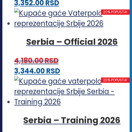
Ovaj
3,352.00
RSD
biti
proizvod
20% POPUSTA!
izabrane
ima
na
više
stranici
Serbia – Official 2026
varijanti.
proizvoda.
Opcije
4,180.00
RSD
mogu
Ovaj
3,344.00
RSD
biti
proizvod
20% POPUSTA!
izabrane
ima
na
više
stranici
varijanti.
proizvoda.
Serbia – Training 2026
Opcije