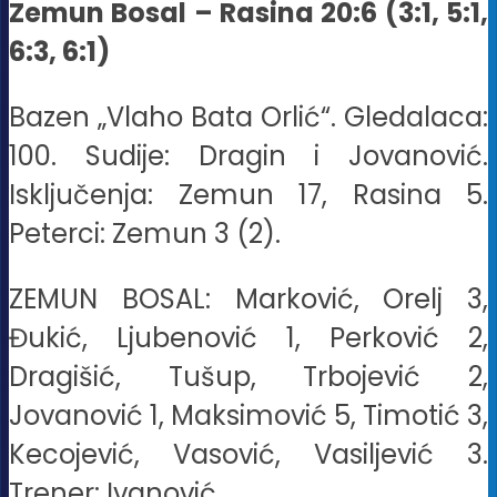
Zemun Bosal – Rasina 20:6 (3:1, 5:1,
6:3, 6:1)
Bazen „Vlaho Bata Orlić“. Gledalaca:
100. Sudije: Dragin i Jovanović.
Isključenja: Zemun 17, Rasina 5.
Peterci: Zemun 3 (2).
ZEMUN BOSAL: Marković, Orelj 3,
Đukić, Ljubenović 1, Perković 2,
Dragišić, Tušup, Trbojević 2,
Jovanović 1, Maksimović 5, Timotić 3,
Kecojević, Vasović, Vasiljević 3.
Trener: Ivanović.