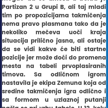
Partizan 2 u Grupi B, ali taj mladi
tim po propozicijama takmičenja
nema pravo plasmana tako da je
nekoliko mečeva uoči kraja
situacija prilično jasna, ali ostaje
da se vidi kakve će biti startne
pozicije jer može doći do promena
mesta na tabeli prvoplasiranih
timova. Sa odličnom igrom
nastavila je ekipa Zemuna koja od
sredine takmičenja igra odlično i
sa formom u uzlaznoj putanji