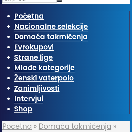
Početna
Nacionalne selekcije
Domaća takmičenja
Evrokupovi
Strane lige
Mlađe kategorije
Ženski vaterpolo
Zanimljivosti
Intervjui
Shop
Početna
»
Domaća takmičenja
»