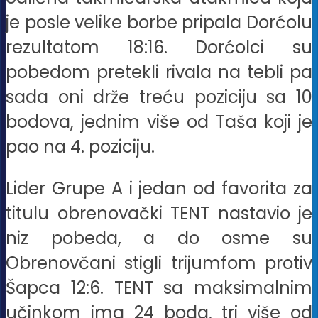
je posle velike borbe pripala Dorćolu
rezultatom 18:16. Dorćolci su
pobedom pretekli rivala na tebli pa
sada oni drže treću poziciju sa 10
bodova, jednim više od Taša koji je
pao na 4. poziciju.
Lider Grupe A i jedan od favorita za
titulu obrenovački TENT nastavio je
niz pobeda, a do osme su
Obrenovčani stigli trijumfom protiv
Šapca 12:6. TENT sa maksimalnim
učinkom ima 24 boda, tri više od