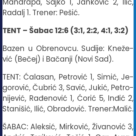
Mandrapa, Sajko 1, Janković 2, Ilić,
Radalj 1. Trener: Pešić.
TENT – Ša­bac 12:6 (3:1, 2:2, 4:1, 3:2)
Ba­zen u Obre­nov­cu. Su­di­je: Kne­že­
vić (Be­čej) i Ba­ča­nji (No­vi Sad).
TENT: Ća­la­san, Pe­tro­vić 1, Si­mić, Je­
go­ro­vić, Ču­brić 3, Sa­vić, Ju­kić, Pe­tro­
ni­je­vić, Ra­đe­no­vić 1, Ćo­rić 5, In­đić 2,
Sta­ni­šić, Ilić, Ob­ra­do­vić. Tre­ner:Ma­lić.
ŠA­BAC: Alek­sić, Mir­ko­vić, Ži­va­no­vić 3,