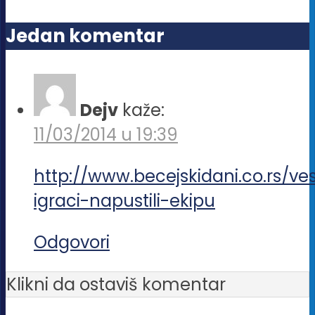
biti
Jedan komentar
izabrane
na
stranici
Dejv
kaže:
proizvoda.
11/03/2014 u 19:39
http://www.becejskidani.co.rs/vest
igraci-napustili-ekipu
Odgovori
Klikni da ostaviš komentar