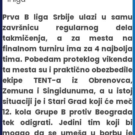
Prva B liga Srbije ulazi u samu
završnicu regularnog dela
takmičenja, a za mesta na
finalnom turniru ima za 4 najbolja
tima. Pobedam proteklog vikenda
ta mesta su i praktično obezbedile
ekipe TENT-a iz Obrenovca,
Zemuna i Singidunuma, a u istoj
situaciji je i Stari Grad koji će meč
12. kola Grupe B protiv Beograda
tek odigrati. Jedini tim koji bi
mogao da se umeša u borbu je