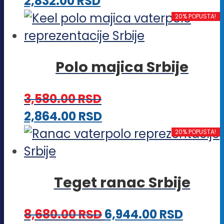
Ovaj
2,832.00
RSD
mogu
proizvod
20% POPUSTA!
biti
ima
izabrane
više
na
Polo majica Srbije
varijanti.
stranici
Opcije
proizvoda.
3,580.00
RSD
mogu
Ovaj
2,864.00
RSD
biti
proizvod
20% POPUSTA!
izabrane
ima
na
više
stranici
Teget ranac Srbije
varijanti.
proizvoda.
Opcije
8,680.00
RSD
6,944.00
RSD
mogu