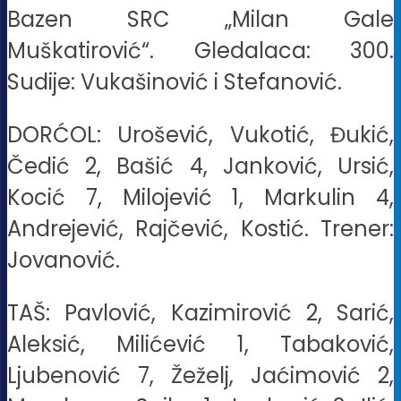
Bazen SRC „Milan Gale
Muškatirović“. Gledalaca: 300.
Sudije: Vukašinović i Stefanović.
DORĆOL: Urošević, Vukotić, Đukić,
Čedić 2, Bašić 4, Janković, Ursić,
Kocić 7, Milojević 1, Markulin 4,
Andrejević, Rajčević, Kostić. Trener:
Jovanović.
TAŠ: Pavlović, Kazimirović 2, Sarić,
Aleksić, Milićević 1, Tabaković,
Ljubenović 7, Žeželj, Jaćimović 2,