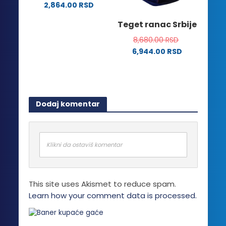
na
2,864.00
RSD
izabrane
stranici
Ovaj
na
Teget ranac Srbije
proizvoda.
proizvod
stranici
ima
8,680.00
RSD
proizvoda.
više
6,944.00
RSD
varijanti.
Opcije
mogu
biti
Dodaj komentar
izabrane
na
stranici
proizvoda.
Klikni da ostaviš komentar
This site uses Akismet to reduce spam.
Learn how your comment data is processed.