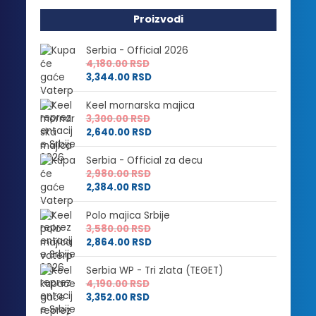
Proizvodi
Serbia - Official 2026
4,180.00
RSD
3,344.00
RSD
Keel mornarska majica
3,300.00
RSD
2,640.00
RSD
Serbia - Official za decu
2,980.00
RSD
2,384.00
RSD
Polo majica Srbije
3,580.00
RSD
2,864.00
RSD
Serbia WP - Tri zlata (TEGET)
4,190.00
RSD
3,352.00
RSD