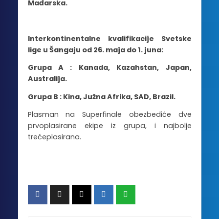
Mađarska.
Interkontinentalne kvalifikacije Svetske
lige u Šangaju od 26. maja do 1. juna:
Grupa A : Kanada, Kazahstan, Japan,
Australija.
Grupa B : Kina, Južna Afrika, SAD, Brazil.
Plasman na Superfinale obezbediće dve
prvoplasirane ekipe iz grupa, i najbolje
trećeplasirana.