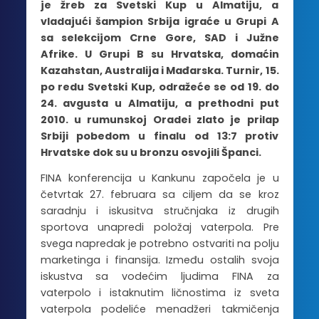
je žreb za Svetski Kup u Almatiju, a
vladajući šampion Srbija igraće u Grupi A
sa selekcijom Crne Gore, SAD i Južne
Afrike. U Grupi B su Hrvatska, domaćin
Kazahstan, Australija i Mađarska. Turnir, 15.
po redu Svetski Kup, odražeće se od 19. do
24. avgusta u Almatiju, a prethodni put
2010. u rumunskoj Oradei zlato je prilap
Srbiji pobedom u finalu od 13:7 protiv
Hrvatske dok su u bronzu osvojili Španci.
FINA konferencija u Kankunu započela je u
četvrtak 27. februara sa ciljem da se kroz
saradnju i iskusitva stručnjaka iz drugih
sportova unapredi položaj vaterpola. Pre
svega napredak je potrebno ostvariti na polju
marketinga i finansija. Između ostalih svoja
iskustva sa vodećim ljudima FINA za
vaterpolo i istaknutim ličnostima iz sveta
vaterpola podeliće menadžeri takmičenja