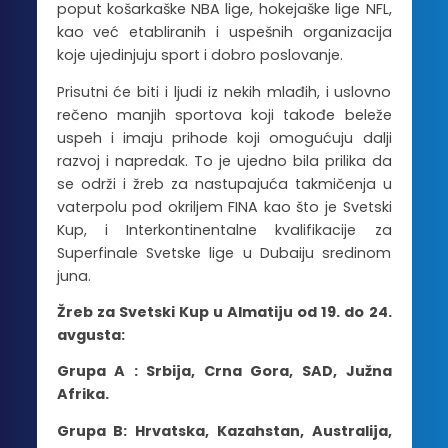
poput košarkaške NBA lige, hokejaške lige NFL,
kao već etabliranih i uspešnih organizacija
koje ujedinjuju sport i dobro poslovanje.
Prisutni će biti i ljudi iz nekih mlađih, i uslovno
rečeno manjih sportova koji takođe beleže
uspeh i imaju prihode koji omogućuju dalji
razvoj i napredak. To je ujedno bila prilika da
se održi i žreb za nastupajuća takmičenja u
vaterpolu pod okriljem FINA kao što je Svetski
Kup, i Interkontinentalne kvalifikacije za
Superfinale Svetske lige u Dubaiju sredinom
juna.
Žreb za Svetski Kup u Almatiju od 19. do 24.
avgusta:
Grupa A : Srbija, Crna Gora, SAD, Južna
Afrika.
Grupa B: Hrvatska, Kazahstan, Australija,