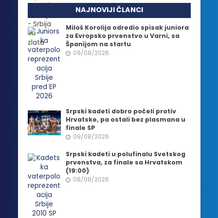
NAJNOVIJI ČLANCI
Miloš Korolija odredio spisak juniora
za Evropsko prvenstvo u Varni, sa
Španijom na startu
09/08/2026
Srpski kadeti dobro počeli protiv
Hrvatske, pa ostali bez plasmana u
finale SP
09/08/2026
Srpski kadeti u polufinalu Svetskog
prvenstva, za finale sa Hrvatskom
(19:00)
08/08/2026