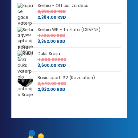
Serbia - Official za decu
2,980.00
RSD
2,384.00
RSD
Serbia WP - Tri zlata (CRVENE)
4,190.00
RSD
3,352.00
RSD
Duks Srbija
4,500.00
RSD
3,600.00
RSD
Basic sport #2 (Revolution)
3,540.00
RSD
2,832.00
RSD