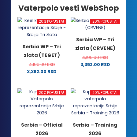
Vaterpolo vesti WebShop
20% POPUSTA!
20% POPUSTA!
Serbia WP – Tri
Serbia WP – Tri
zlata (CRVENE)
zlata (TEGET)
4,190.00
RSD
4,190.00
RSD
3,352.00
RSD
Ovaj
3,352.00
RSD
Ovaj
proizvod
proizvod
ima
ima
više
20% POPUSTA!
20% POPUSTA!
više
varijanti.
varijanti.
Opcije
Opcije
mogu
mogu
biti
Serbia – Official
Serbia – Training
biti
izabrane
2026
2026
izabrane
na